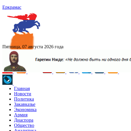
Еркрамас
Пятница, 07 августа 2026 года
Главная
Новости
Политика
Закавказье
Экономика
Армия
Диаспора
Общество
Аналитика