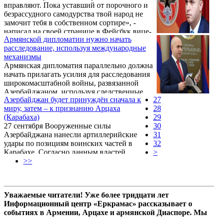
вправляют. Пока уставший от порочного и
безрассудного самодурства твой народ не
замочит тебя в собственном сортире», -
написал на своей странице в Фейсбук вице-
Армянской дипломатии нужно начать
председатель Республиканской партии
расследование, используя международные
Армении Армен Ашотян, комментируя
механизмы
заявления Ильхама Алиева.
Армянская дипломатия параллельно должна
начать прилагать усилия для расследования
широкомасштабной войны, развязанной
Азербайджаном, используя следственные
Азербайджан будет принуждён сначала к
27
механизмы международных структур, в
миру, затем – к признанию Арцаха
28
частности Совета Европы. Об этом на своей
(Карабаха)
29
странице в Facebook 4 октября написал
27 сентября Вооруженные силы
30
вице-председатель Республиканской партии
Азербайджана нанесли артиллерийские
31
Армении Армен Ашотян.
удары по позициям воинских частей в
32
Карабахе. Согласно данным властей
>
Нагорно-Карабахской Республики, потери
>>
ВС Азербайджана с момента эскалации
конфликта в регионе уже превысили 3
тысячи человек. Число жертв с армянской
Уважаемые читатели! Уже более тридцати лет
стороны, по данным Армии обороны
Информационный центр «Еркрамас» рассказывает о
Карабаха, увеличилось до 157 человек.В
событиях в Армении, Арцахе и армянской Диаспоре. Мы
интервью Front News International вице-