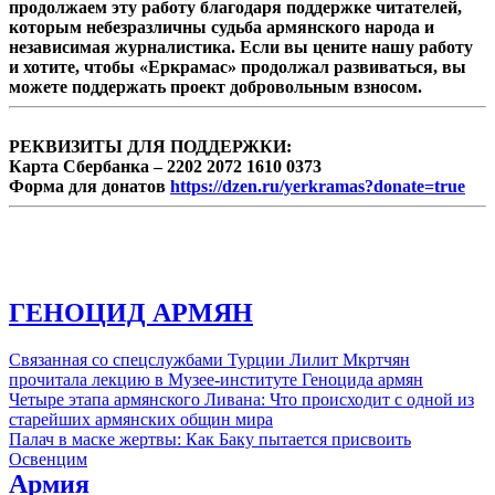
продолжаем эту работу благодаря поддержке читателей,
председатель Республиканской партии
которым небезразличны судьба армянского народа и
Армении, экс-министр образования и науки
независимая журналистика. Если вы цените нашу работу
Армении Армен Ашотян рассказал ...
и хотите, чтобы «Еркрамас» продолжал развиваться, вы
можете поддержать проект добровольным взносом.
РЕКВИЗИТЫ ДЛЯ ПОДДЕРЖКИ:
Карта Сбербанка – 2202 2072 1610 0373
Форма для донатов
https://dzen.ru/yerkramas?donate=true
ГЕНОЦИД АРМЯН
Связанная со спецслужбами Турции Лилит Мкртчян
прочитала лекцию в Музее-институте Геноцида армян
Четыре этапа армянского Ливана: Что происходит с одной из
старейших армянских общин мира
Палач в маске жертвы: Как Баку пытается присвоить
Освенцим
Армия