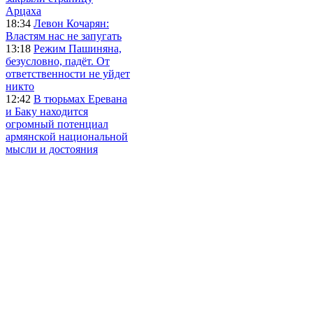
Арцаха
18:34
Левон Кочарян:
Властям нас не запугать
13:18
Режим Пашиняна,
безусловно, падёт. От
ответственности не уйдет
никто
12:42
В тюрьмах Еревана
и Баку находится
огромный потенциал
армянской национальной
мысли и достояния