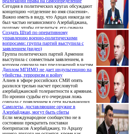
реализации права на самоопределение
Сегодня в политических кругах обсуждают
концепцию «отделение во имя спасения».
Важно иметь в виду, что Арцах никогда не
был частью независимого Азербайджана,
поэтому, чтобы отделиться, его сначала
Создать Штаб по оперативному
нужно было присоединить.
управлению военно-политическими
вопросами: группа партий выступила с
заявлением (видео)
Группа политических партий Армении
выступила с совместным заявлением, в
котором озвучила ряд предложений властям
Диплом МГИМО не дает индульгенцию на
для эффективной организации обороны
убийства, терроризм и войну
Арцаха и Армении. Заявление зачитал
Алиев в эфире российских СМИ опять
перед журналистами в субботу
разлился трелью насчет пресловутой
представитель Верховного органа АРФ
азербайджанской толерантности к армянам.
«Дашнакцутюн» Ишхан Сагателян.
По иронии судьбы его очередная ложь
совпала с появлением в сети вызывающих
Самолеты, доставляющие оружие в
отвращение и негодование у любого
Азербайджан, могут быть сбиты
нормального человека кадров издевательств
Если международное сообщество не в
и ритуальной экзекуции армян со стороны
состоянии прекратить поставки
азербайджано-исламистских головорезов.
боеприпасов Азербайджану, то Арцаху
ничего другого не остается, кроме как