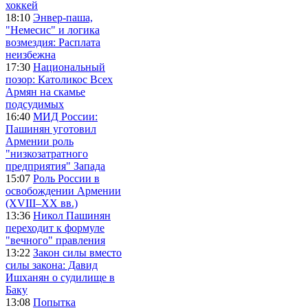
хоккей
18:10
Энвер-паша,
"Немесис" и логика
возмездия: Расплата
неизбежна
17:30
Национальный
позор: Католикос Всех
Армян на скамье
подсудимых
16:40
МИД России:
Пашинян уготовил
Армении роль
"низкозатратного
предприятия" Запада
15:07
Роль России в
освобождении Армении
(XVIII–XX вв.)
13:36
Никол Пашинян
переходит к формуле
"вечного" правления
13:22
Закон силы вместо
силы закона: Давид
Ишханян о судилище в
Баку
13:08
Попытка