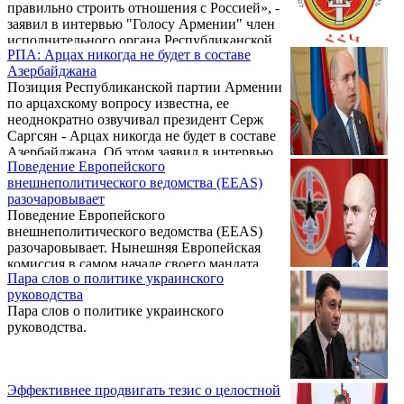
правильно строить отношения с Россией», -
заявил в интервью "Голосу Армении" член
исполнительного органа Республиканской
РПА: Арцах никогда не будет в составе
Партии Армении Эдуард Шармазанов.
Азербайджана
Позиция Республиканской партии Армении
по арцахскому вопросу известна, ее
неоднократно озвучивал президент Серж
Саргсян - Арцах никогда не будет в составе
Азербайджана. Об этом заявил в интервью
Поведение Европейского
168.am пресс-секретарь РПА Эдуард
внешнеполитического ведомства (EEAS)
Шармазанов.
разочаровывает
Поведение Европейского
внешнеполитического ведомства (EEAS)
разочаровывает. Нынешняя Европейская
комиссия в самом начале своего мандата
Пара слов о политике украинского
собиралась быть более геополитической и
руководства
инициативной в вопросах безопасности и
Пара слов о политике украинского
иностранных дел по всему миру. Но на 21-й
руководства.
день войны ведомству господина Борелла
нечего сказать, кроме предвзятых
комментариев в рамках азербайджанской
пропаганды.
Эффективнее продвигать тезис о целостной