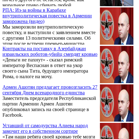
моральное право сбивать любой
РПА: Из-за войны в Карабахе
доставляющий в Азербайджан во время
внутриполитическая повестка в Армении
войны оружие, боеприпасы и вооружение
заморожена (видео)
самолет, заранее объявив об этом, написал
Мы заморозили внутриполитическую
на своей странице в Facebook заместитель
повестку, и выступили с заявлением вместе
председателя Республиканской партии
с другими 13 политическими силами. Об
Армении Армен Ашотян. «Кажется, "мир"
этом после встречи премьер-министра
не оставляет нам другого способа защиты
Контракты на поставку в Азербайджан
Армении Никола Пашиняна с
безопасности и жизни наших
израильских роботов-убийц смердят кровью
внепарламентскими политическими силами
соотечественников», - написал он. ...
«Деньги не пахнут» - сказал римский
заявил 12 октября журналистам пресс-
император Веспасиан в ответ на укор
секретарь Республиканской партии
своего сына Тита, будущего императора
Армении Эдуард Шармазанов. Это, по его
Рима, о налоге на мочу.
словам, исторический и крайне важный
период для Армении.
Армен Ашотян предлагает провозгласить 27
сентября Днем всенародного единства
Заместитель председателя Республиканской
партии Армении Армен Ашотян
опубликовал запись на своей странице в
Facebook.
Уставший от самодурства Алиева народ
замочит его в собственном сортире
«Там наши ребята своей кровью тебе мозги