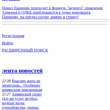
Никол Пашинян переходит к формуле "вечного" правления
Армения и ОДКБ приближаются к точке невозврата
Пашинян, ты предал солдат, армию и страну!
Регистрация
Войти
РАСШИРЕННЫЙ ПОИСК
лента новостей
22:28
Красиво жить не
запретишь... Особенно
армянским чиновникам
21:27
Армянский спорт
(4-6 августа): футбол,
водные виды,
единоборства, теннис,