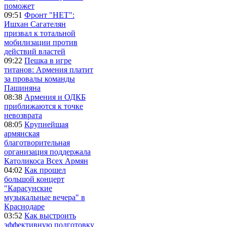
поможет
09:51
Фронт "НЕТ":
Ишхан Сагателян
призвал к тотальной
мобилизации против
действий властей
09:22
Пешка в игре
титанов: Армения платит
за провалы команды
Пашиняна
08:38
Армения и ОДКБ
приближаются к точке
невозврата
08:05
Крупнейшая
армянская
благотворительная
организация поддержала
Католикоса Всех Армян
04:02
Как прошел
большой концерт
"Карасунские
музыкальные вечера" в
Краснодаре
03:52
Как выстроить
эффективную подготовку