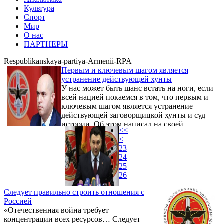
Культура
Спорт
Мир
О нас
ПАРТНЕРЫ
Respublikanskaya-partiya-Armenii-RPA
Первым и ключевым шагом является
устранение действующей хунты
У нас может быть шанс встать на ноги, если
всей нацией покаемся в том, что первым и
ключевым шагом является устранение
действующей заговорщицкой хунты и суд
истории. Об этом написал на своей
<<
странице в Facebook вице-председатель
<
Республиканской партии Армении Армен
23
Ашотян. Он, в частности, отметил:
24
25
26
Следует правильно строить отношения с
Россией
«Отечественная война требует
концентрации всех ресурсов… Следует