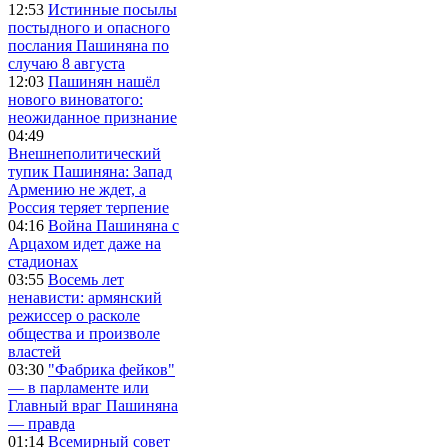
12:53
Истинные посылы
постыдного и опасного
послания Пашиняна по
случаю 8 августа
12:03
Пашинян нашёл
нового виноватого:
неожиданное признание
04:49
Внешнеполитический
тупик Пашиняна: Запад
Армению не ждет, а
Россия теряет терпение
04:16
Война Пашиняна с
Арцахом идет даже на
стадионах
03:55
Восемь лет
ненависти: армянский
режиссер о расколе
общества и произволе
властей
03:30
"Фабрика фейков"
— в парламенте или
Главный враг Пашиняна
— правда
01:14
Всемирный совет