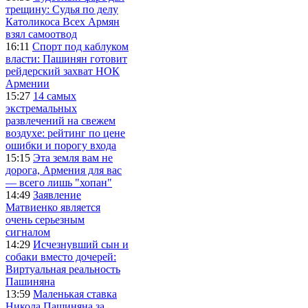
трещину: Судья по делу
Католикоса Всех Армян
взял самоотвод
16:11
Спорт под каблуком
власти: Пашинян готовит
рейдерский захват НОК
Армении
15:27
14 самых
экстремальных
развлечений на свежем
воздухе: рейтинг по цене
ошибки и порогу входа
15:15
Эта земля вам не
дорога, Армения для вас
— всего лишь "хопан"
14:49
Заявление
Матвиенко является
очень серьезным
сигналом
14:29
Исчезнувший сын и
собаки вместо дочерей:
Виртуальная реальность
Пашиняна
13:59
Маленькая ставка
Никола Пашиняна за