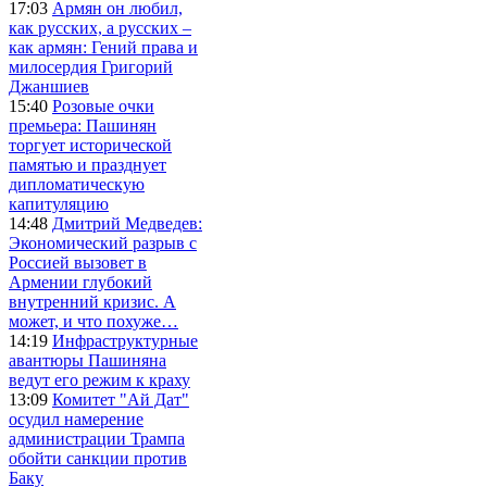
17:03
Армян он любил,
как русских, а русских –
как армян: Гений права и
милосердия Григорий
Джаншиев
15:40
Розовые очки
премьера: Пашинян
торгует исторической
памятью и празднует
дипломатическую
капитуляцию
14:48
Дмитрий Медведев:
Экономический разрыв с
Россией вызовет в
Армении глубокий
внутренний кризис. А
может, и что похуже…
14:19
Инфраструктурные
авантюры Пашиняна
ведут его режим к краху
13:09
Комитет "Ай Дат"
осудил намерение
администрации Трампа
обойти санкции против
Баку