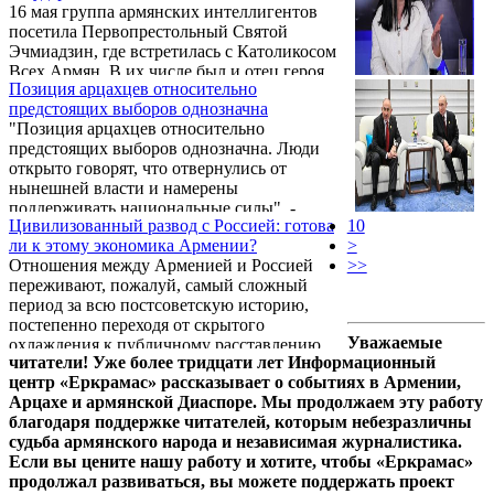
16 мая группа армянских интеллигентов
вопросы. «То, что сейчас происходит в
посетила Первопрестольный Святой
Армении, — это расистские посягательства
Эчмиадзин, где встретилась с Католикосом
на Церковь со стороны людей, нарушающих
Всех Армян. В их числе был и отец героя
Конституцию, вмешивающихся в её жизнь
Позиция арцахцев относительно
войны Вардана Амаляна — певец и
и теперь уже обещающих в своей
предстоящих выборов однозначна
композитор Давид Амалян. Мы
предвыборной программе нарушить ...
"Позиция арцахцев относительно
побеседовали с ним о прошедшей встрече.
предстоящих выборов однозначна. Люди
открыто говорят, что отвернулись от
нынешней власти и намерены
поддерживать национальные силы", -
Цивилизованный развод с Россией: готова
10
заявила в интервью газете «Грапарак»
ли к этому экономика Армении?
>
депутат Национального собрания Арцаха
Отношения между Арменией и Россией
>>
Метаксе Акопян.
переживают, пожалуй, самый сложный
период за всю постсоветскую историю,
постепенно переходя от скрытого
Уважаемые
охлаждения к публичному расставлению
читатели! Уже более тридцати лет Информационный
точек над «i». Катализатором широких
центр «Еркрамас» рассказывает о событиях в Армении,
общественных и экспертных дискуссий
Арцахе и армянской Диаспоре. Мы продолжаем эту работу
стало резонансное заявление президента
благодаря поддержке читателей, которым небезразличны
России Владимира Путина, сделанное 9 мая
судьба армянского народа и независимая журналистика.
2026 года.
Если вы цените нашу работу и хотите, чтобы «Еркрамас»
продолжал развиваться, вы можете поддержать проект