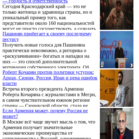
— гордость и ответственность
ложными обещаниями со стороны США и
Сегодня Краснодарский край — это не
Европы", - сказал в интервью ...
только житница и здравница страны, но и
уникальный пример того, как
представители около 160 национальностей
могут не просто сосуществовать, а созидать
Пашинян прибегает к своему последнему
единое гражданское пространство. Одной
ресурсу
из самых динамичных и влиятельных сил в
Получить новые голоса для Пашиняна
регионе остается армянская община,
практически невозможно, а риторика о
насчитывающая более полумиллиона
«раскулачивании» богатых и нападки на
человек.Мы встретились с человеком,
них — это способ дополнительной
который уже более пяти лет аккумулирует
мотивации собственного электората. Об
эту мощную энергию — председателем
Роберт Кочарян против политики уступок:
этом в интервью газете «Грапарак» сказал
регионального отделения Союза армян
Арцах, Сюник, Россия, Иран и цена ошибок
политолог Акоп Бадалян.
России (САР) Краснодарского ...
власти
Встреча второго президента Армении
Роберта Кочаряна с журналистами в Мегри,
в самом чувствительном южном регионе
страны — Сюникской области, стала не
Если Армения может, почему Россия не
просто очередным эпизодом предвыборной
может?
кампании. Кочарян, возглавляющий
В Москве всё чаще звучит мысль о том, что
пропорциональный список кандидатов в
Армения получает значительные
депутаты блока партий «Армения» и
экономические преимущества от
заявленный кандидатом в премьер-
сотрудничества с Россией, одновременно