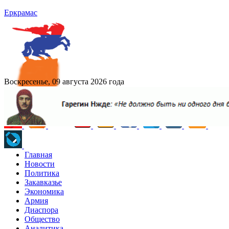
Еркрамас
Воскресенье, 09 августа 2026 года
Главная
Новости
Политика
Закавказье
Экономика
Армия
Диаспора
Общество
Аналитика