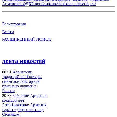
Армения и ОДКБ приближаются к точке невозврата
Регистрация
Войти
РАСШИРЕННЫЙ ПОИСК
лента новостей
00:01
Хранители
традиций из Чалтыря:
семья донских армян
признана лучшей в
России
20:33
Забвение Арцаха и
коридор для
Азербайджана: Армения
теряет суверенитет над
Сюником