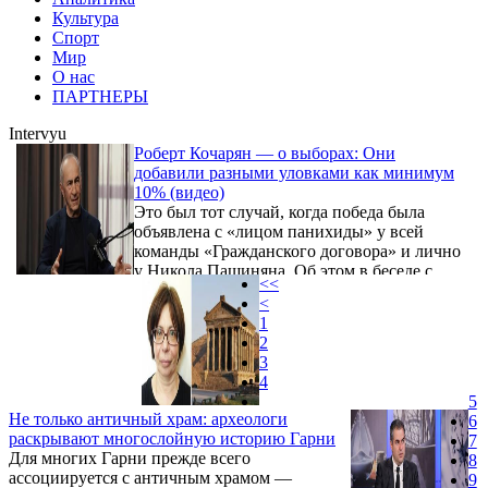
Культура
Спорт
Мир
О нас
ПАРТНЕРЫ
Intervyu
Роберт Кочарян — о выборах: Они
добавили разными уловками как минимум
10% (видео)
Это был тот случай, когда победа была
объявлена с «лицом панихиды» у всей
команды «Гражданского договора» и лично
у Никола Пашиняна. Об этом в беседе с
<<
журналистами, включая корреспондента
<
Новости Армении - NEWS . am, упомянул
1
второй президент Армении, кандидат в
2
премьер-министры республики от блока
3
«Армения» Роберт Кочарян.
4
5
Не только античный храм: археологи
6
раскрывают многослойную историю Гарни
7
Для многих Гарни прежде всего
8
ассоциируется с античным храмом —
9