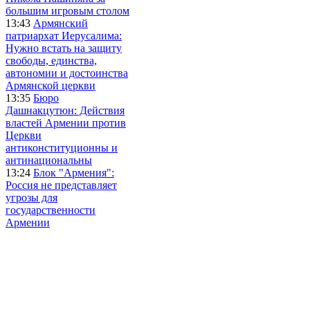
большим игровым столом
13:43
Армянский
патриархат Иерусалима:
Нужно встать на защиту
свободы, единства,
автономии и достоинства
Армянской церкви
13:35
Бюро
Дашнакцутюн: Действия
властей Армении против
Церкви
антиконституционны и
антинациональны
13:24
Блок "Армения":
Россия не представляет
угрозы для
государственности
Армении