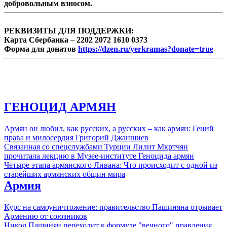
добровольным взносом.
РЕКВИЗИТЫ ДЛЯ ПОДДЕРЖКИ:
Карта Сбербанка – 2202 2072 1610 0373
Форма для донатов
https://dzen.ru/yerkramas?donate=true
ГЕНОЦИД АРМЯН
Армян он любил, как русских, а русских – как армян: Гений
права и милосердия Григорий Джаншиев
Связанная со спецслужбами Турции Лилит Мкртчян
прочитала лекцию в Музее-институте Геноцида армян
Четыре этапа армянского Ливана: Что происходит с одной из
старейших армянских общин мира
Армия
Курс на самоуничтожение: правительство Пашиняна отрывает
Армению от союзников
Никол Пашинян переходит к формуле "вечного" правления