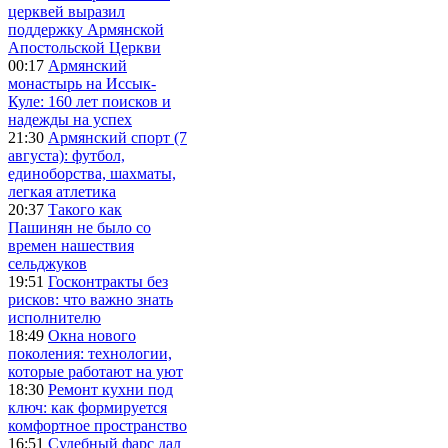
церквей выразил
поддержку Армянской
Апостольской Церкви
00:17
Армянский
монастырь на Иссык-
Куле: 160 лет поисков и
надежды на успех
21:30
Армянский спорт (7
августа): футбол,
единоборства, шахматы,
легкая атлетика
20:37
Такого как
Пашинян не было со
времен нашествия
сельджуков
19:51
Госконтракты без
рисков: что важно знать
исполнителю
18:49
Окна нового
поколения: технологии,
которые работают на уют
18:30
Ремонт кухни под
ключ: как формируется
комфортное пространство
16:51
Судебный фарс дал