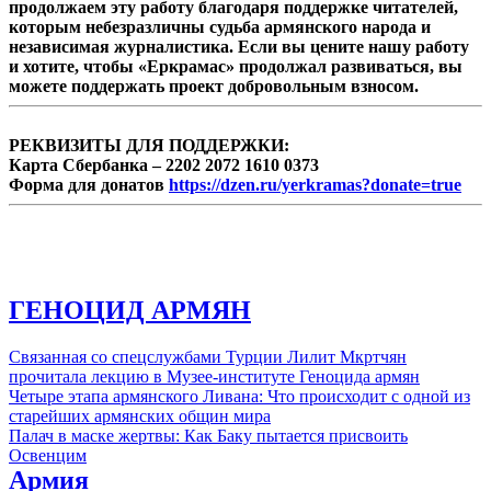
продолжаем эту работу благодаря поддержке читателей,
которым небезразличны судьба армянского народа и
независимая журналистика. Если вы цените нашу работу
и хотите, чтобы «Еркрамас» продолжал развиваться, вы
можете поддержать проект добровольным взносом.
РЕКВИЗИТЫ ДЛЯ ПОДДЕРЖКИ:
Карта Сбербанка – 2202 2072 1610 0373
Форма для донатов
https://dzen.ru/yerkramas?donate=true
ГЕНОЦИД АРМЯН
Связанная со спецслужбами Турции Лилит Мкртчян
прочитала лекцию в Музее-институте Геноцида армян
Четыре этапа армянского Ливана: Что происходит с одной из
старейших армянских общин мира
Палач в маске жертвы: Как Баку пытается присвоить
Освенцим
Армия