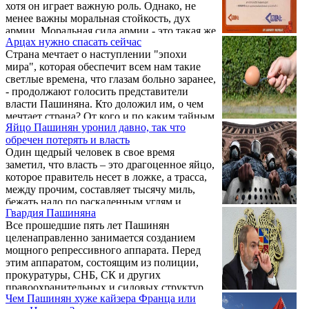
хотя он играет важную роль. Однако, не
менее важны моральная стойкость, дух
армии. Моральная сила армии - это такая же
Арцах нужно спасать сейчас
сила, как и его материальная сила, и надо
Страна мечтает о наступлении "эпохи
быть настоящим дебилом и предателем,
мира", которая обеспечит всем нам такие
чтобы подрывать моральный дух
светлые времена, что глазам больно заранее,
собственной армии.
- продолжают голосить представители
власти Пашиняна. Кто доложил им, о чем
мечтает страна? От кого и по каким тайным
Яйцо Пашинян уронил давно, так что
каналам они получают эту заветную
обречен потерять и власть
информацию? С какого бодуна
Один щедрый человек в свое время
рассказывают нам, чего ждем мы? Кто дал
заметил, что власть – это драгоценное яйцо,
право всякой сволочи говорить от нашего
которое правитель несет в ложке, а трасса,
имени, причем нам же? Без обид. Тут мы по
между прочим, составляет тысячу миль,
В.Далю: "…все, что сволочено или
бежать надо по раскаленным углям и
сволочилось в одно место…". Во власть
Гвардия Пашиняна
уронить яйцо никак нельзя – слишком
Пашиняна, ...
Все прошедшие пять лет Пашинян
многое тогда будет потеряно. Пашинян уже
целенаправленно занимается созданием
долгое время бежит по раскаленным углям с
мощного репрессивного аппарата. Перед
пустой ложкой. Яйцо он уронил давно, так
этим аппаратом, состоящим из полиции,
что обречен потерять и власть. Чтобы этого
прокуратуры, СНБ, СК и других
не понимать, надо быть его сектантом.
правоохранительных и силовых структур,
Остальные в курсе.
Чем Пашинян хуже кайзера Франца или
поставлена четкая задача: обеспечение