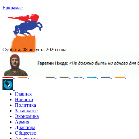
Еркрамас
Суббота, 08 августа 2026 года
Главная
Новости
Политика
Закавказье
Экономика
Армия
Диаспора
Общество
Аналитика