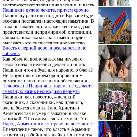
старцами, а повзрослев, говорил своим
восторжествует теория инволюции, и часть
ученикам: "Кто много стреляет, еще не
Пашиняна нужно лечить, причем срочно
людей прямо на наших глазах начнет
стрелок, кто много говорит, еще не оратор".
Пашиняну рано или поздно в Ереване будет
превращаться в тех, от кого, по Дарвину,
все-таки поставлен настоящий памятник. В
миллионы лет назад произошла. А вообще-
этом не сомневаются даже скептики, даже
то великий Дарвин нашим соседям даже
представители непримиримой оппозиции.
польстил. Им кажется, что, избавившись от
Сложно пока сказать, как именно будет
хвоста и шерсти, научившись ходить и
выглядеть это овеществленное чувство
говорить, они автоматически превратились
Власть с верной дороги реальностью не
всенародной благодарности, но догадки
из обезьян в людей. Ан нет! Посмотришь ...
собьешь
допустимы прямо сейчас. Например,
Как обычно, волноваться мы начали с
отличным памятником, на мой взгляд, могла
самого начала недели: сделает ли опять
бы стать известная сюрреалистическая
Пашинян что-нибудь для народного блага?
картина "Мадонн", изображающая
Не забудет ли в своем бронированном
Богородицу с бородкой.
лимузине папки с планами обеспечения
Человека из Пашиняна тюрьма не сделает:
безопасности страны и граждан, защиты
смертную казнь необходимо вернуть
Арцаха, отстаивания наших интересов в
Пашинян, как известно, – великий
ходе переговоров?
сказочник, а сказочники, как правило,
очень боятся смерти. Ганс Христиан
Андерсен так и умер с зажатой в кулаке
запиской: "На самом деле я не умер. Это
Народ Армении имеет право на восстание
вам только так кажется". Сын сапожника и
Впечатление такое, что власть в Армении
прачки, ставший одним из самых известных
захватила разбойничья шайка. Оптимисты
в истории человечества сказочников,