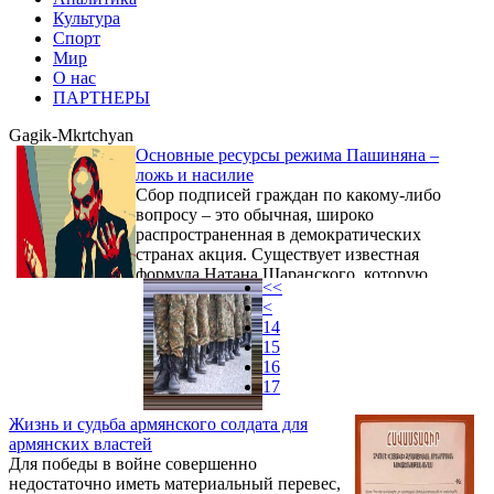
Культура
Спорт
Мир
О нас
ПАРТНЕРЫ
Gagik-Mkrtchyan
Основные ресурсы режима Пашиняна –
ложь и насилие
Сбор подписей граждан по какому-либо
вопросу – это обычная, широко
распространенная в демократических
странах акция. Существует известная
формула Натана Щаранского, которую
<<
называют "тестом на городской площади".
<
Если человек может войти на городскую
14
площадь и выразить свое мнение без страха
15
быть арестованным или подвергнутым
16
физическому насилию, тогда он живет в
17
свободном обществе.
Жизнь и судьба армянского солдата для
армянских властей
Для победы в войне совершенно
недостаточно иметь материальный перевес,