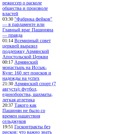
режиссер о расколе
общества и произволе
властей
03:30
"Фабрика фейков"
— в парламенте или
Главный враг Пашиняна
— правда
01:14
Всемирный совет
церквей выразил
поддержку Армянской
Апостольской Церкви
00:17
Армянский
монастырь на Иссык-
Куле: 160 лет поисков и
надежды на успех
21:30
Армянский спорт (7
августа): футбол,
единоборства, шахматы,
легкая атлетика
20:37
Такого как
Пашинян не было со
времен нашествия
сельджуков
19:51
Госконтракты без
рисков: что важно знать