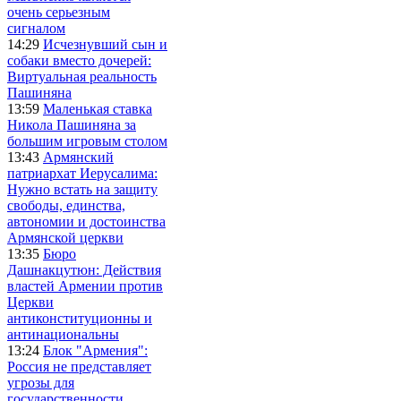
очень серьезным
сигналом
14:29
Исчезнувший сын и
собаки вместо дочерей:
Виртуальная реальность
Пашиняна
13:59
Маленькая ставка
Никола Пашиняна за
большим игровым столом
13:43
Армянский
патриархат Иерусалима:
Нужно встать на защиту
свободы, единства,
автономии и достоинства
Армянской церкви
13:35
Бюро
Дашнакцутюн: Действия
властей Армении против
Церкви
антиконституционны и
антинациональны
13:24
Блок "Армения":
Россия не представляет
угрозы для
государственности