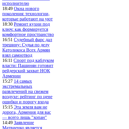
исполнителю
18:49
Окна нового
поколения: технологии,
которые работают на уют
18:30
Ремонт кухни под
ключ: как формируется
комфортное пространство
16:51
Судебный фарс дал
трещину: Судья по делу
Католикоса Всех Армян
взял самоотвод
16:11
Спорт под каблуком
власти: Пашинян готовит
рейдерский захват НОК
Армении
15:27
14 самых
экстремальных
развлечений на свежем
воздухе: рейтинг по цене
ошибки и порогу входа
15:15
Эта земля вам не
дорога, Армения для вас
— всего лишь "хопан"
14:49
Заявление
Матвиенко является