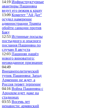
14:19
Инфраструктурные
авантюры Пашиняна
ведут его режим к краху
13:09
Комитет "Ай Дат"
осудил намерение
администрации Трампа
обойти санкции против
Баку
12:53
Истинные посылы
постыдного и опасного
послания Пашиняна по
случаю 8 августа
12:03
Пашинян нашёл
нового виноватого:
неожиданное признание
04:49
Внешнеполитический
тупик Пашиняна: Запад
Армению не ждет, а
Россия теряет терпение
04:16
Война Пашиняна с
Арцахом идет даже на
стадионах
03:55
Восемь лет
ненависти: армянский