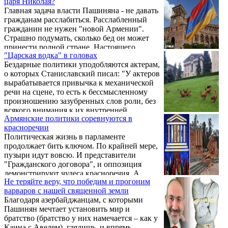
царя Николая?
безопасности самого премьера и его
Главная задача власти Пашиняна - не давать
окружения, а также подавление любого
гражданам расслабиться. Расслабленный
недовольства и протеста, жесткие
гражданин не нужен "новой Армении".
репрессии против оппозиции и
Страшно подумать, сколько бед он может
инакомыслящих.
принести родной стране. Настоящего
"Царская водка" в головах
армянина ведь потому и невозможно
Бездарные политики уподобляются актерам,
победить, что он всегда начеку. А начеку он
о которых Станиславский писал: "У актеров
именно благодаря этим властям, поскольку
вырабатывается привычка к механической
не может себе вообразить, что именно они
речи на сцене, то есть к бессмысленному
там завтра удумают. Никакой уверенности в
произношению зазубренных слов роли, без
завтрашнем дне, и это правильно, потому
всякого внимания к их внутренней
что уверенность в завтрашнем дне ведет к
Армянские политики соревнуются в
сущности. Чем больше свободы дается
потере бдительности.
красноречии
такой привычке, тем острее становиться
Политическая жизнь в парламенте
механическая память, а чем больше она
продолжает бить ключом. По крайней мере,
обостряется, тем упорнее делается и сама
пузыри идут вовсю. И представители
привычка к болтанию на сцене".
"Гражданского договора", и оппозиция
демонстрируют чудеса красноречия. А
Не теряйте веру, что победим и прогоним
красноречие издавна считалось признаком
варваров с нашей священной земли
мудрости. Прекрасными ораторами были
Благодаря азербайджанцам, с которыми
пророки Иудеи и мыслители Китая.
Пашинян мечтает установить мир и
Семилетний Конфуция детским забавам
братство (братство у них намечается – как у
предпочитал беседы с седовласыми
Каина с Авелем), глядишь, и впрямь