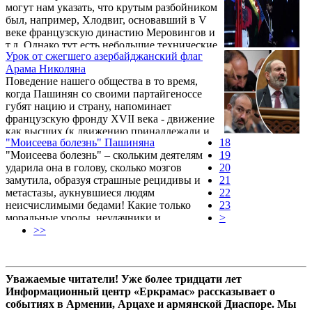
могут нам указать, что крутым разбойником
Андерсен всю жизнь панически боялся
был, например, Хлодвиг, основавший в V
смерти – боялся утонуть, боялся сгореть на
веке французскую династию Меровингов и
пожаре, боялся ядов, заразы, дурной
т.д. Однако тут есть небольшие технические
болезни – всего. Но больше всего боялся,
Урок от сжегшего азербайджанский флаг
проблемы. Как показывает пример той же
что его казнят…
Арама Николяна
Франции, добыча разбойничьей шайки со
Поведение нашего общества в то время,
временем в самом деле может превратиться
когда Пашинян со своими партайгеноссе
во вполне благоустроенное государство, но
губят нацию и страну, напоминает
только срок очень большой: от Хлодвига до
французскую фронду XVII века - движение
президента Макрона - более полторы
как высших (к движению принадлежали и
тысячелетия. Не всякий ...
"Моисеева болезнь" Пашиняна
18
принцы), так и низших слоев,
"Моисеева болезнь" – скольким деятелям
19
заключавшееся в том, чтобы протестовать,
ударила она в голову, сколько мозгов
20
не предпринимая при этом реальных
замутила, образуя страшные рецидивы и
21
попыток что-либо изменить.
метастазы, аукнувшиеся людям
22
неисчислимыми бедами! Какие только
23
моральные уроды, неудачники и
>
извращенцы не кидались обходными
>>
путями достичь славы! К каким только
пошлым и глупым трюкам не прибегали
бездарные и дебиловатые моисейчики!
Уважаемые читатели! Уже более тридцати лет
Информационный центр «Еркрамас» рассказывает о
событиях в Армении, Арцахе и армянской Диаспоре. Мы