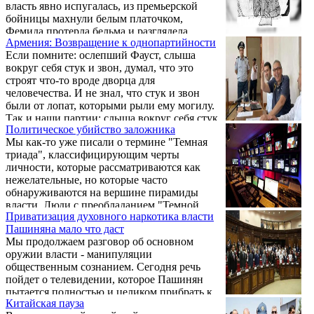
власть явно испугалась, из премьерской
бойницы махнули белым платочком,
Фемида протерла бельма и разглядела
Армения: Возвращение к однопартийности
наконец у месяцами незаконно
Если помните: ослепший Фауст, слыша
содержащихся под стражей
вокруг себя стук и звон, думал, что это
политзаключенных тяжелые заболевания,
строят что-то вроде дворца для
которые совсем недавно в упор не видела.
человечества. И не знал, что стук и звон
были от лопат, которыми рыли ему могилу.
Так и наши партии: слыша вокруг себя стук
Политическое убийство заложника
и звон, они думают, что вокруг бешеными
Мы как-то уже писали о термине "Темная
темпами идет строительство бастиона
триада", классифицирующим черты
демократии. И не знают, что это Пашинян
личности, которые рассматриваются как
роет им могилу.
нежелательные, но которые часто
обнаруживаются на вершине пирамиды
власти. Люди с преобладанием "Темной
Приватизация духовного наркотика власти
триады" демонстрируют высокие баллы в
Пашиняна мало что даст
трех измерениях: нарциссической
Мы продолжаем разговор об основном
самовлюбленности, вероломстве и
оружии власти - манипуляции
психопатической импульсивности. Этот
общественным сознанием. Сегодня речь
триумвират делает их ориентированными
пойдет о телевидении, которое Пашинян
на самих себя, агрессивными и
пытается полностью и целиком прибрать к
безразличными к бедам других.
Китайская пауза
своим рукам. Почему? Ответ очевиден.