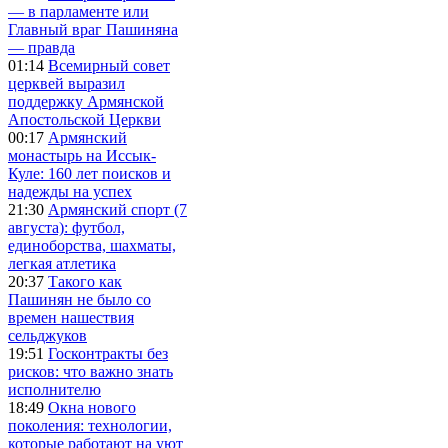
— в парламенте или
Главный враг Пашиняна
— правда
01:14
Всемирный совет
церквей выразил
поддержку Армянской
Апостольской Церкви
00:17
Армянский
монастырь на Иссык-
Куле: 160 лет поисков и
надежды на успех
21:30
Армянский спорт (7
августа): футбол,
единоборства, шахматы,
легкая атлетика
20:37
Такого как
Пашинян не было со
времен нашествия
сельджуков
19:51
Госконтракты без
рисков: что важно знать
исполнителю
18:49
Окна нового
поколения: технологии,
которые работают на уют