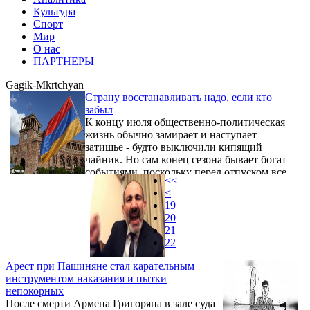
Культура
Спорт
Мир
О нас
ПАРТНЕРЫ
Gagik-Mkrtchyan
Страну восстанавливать надо, если кто
забыл
К концу июля общественно-политическая
жизнь обычно замирает и наступает
затишье - будто выключили кипящий
чайник. Но сам конец сезона бывает богат
событиями, поскольку перед отпуском все
<<
стремятся доделать то, что не успели.
<
19
20
21
22
Арест при Пашиняне стал карательным
инструментом наказания и пытки
непокорных
После смерти Армена Григоряна в зале суда