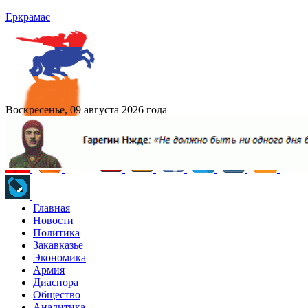
Еркрамас
Воскресенье, 09 августа 2026 года
Главная
Новости
Политика
Закавказье
Экономика
Армия
Диаспора
Общество
Аналитика