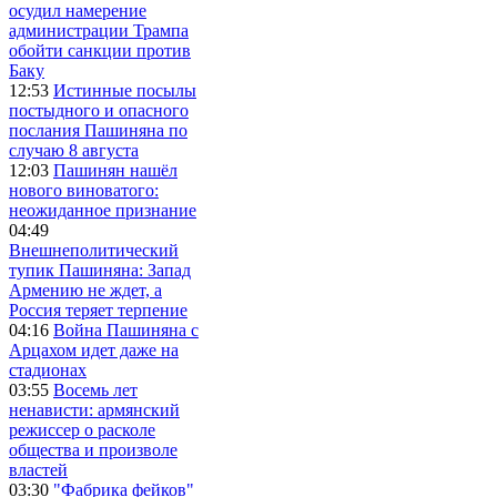
осудил намерение
администрации Трампа
обойти санкции против
Баку
12:53
Истинные посылы
постыдного и опасного
послания Пашиняна по
случаю 8 августа
12:03
Пашинян нашёл
нового виноватого:
неожиданное признание
04:49
Внешнеполитический
тупик Пашиняна: Запад
Армению не ждет, а
Россия теряет терпение
04:16
Война Пашиняна с
Арцахом идет даже на
стадионах
03:55
Восемь лет
ненависти: армянский
режиссер о расколе
общества и произволе
властей
03:30
"Фабрика фейков"