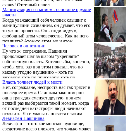
скажу! Отсталый народ.
Манипуляция сознанием - основное оружие
власти
Когда уважающий себя человек слышит о
манипуляции сознанием, он думает, что его-
то уж не провести. Он - индивидуум,
свободный атом человечества. Как на него
повлиять? Атом-то атом, но и атом
Человек в оппозиции
расщепить оказалось возможно, хотя само
Ну что ж, сограждане, Пашинян
слово "атом" означает "неделимый".
продолжает шаг за шагом "укреплять"
собственную власть. Хотелось бы, конечно,
чтобы хоть раз при этом показал, что по
какому угодно наущению – хоть по
заговору, хоть по приговору, хоть по
Власть толкает людей к мести
вдохновению – способен что-нибудь
Нет, сограждане, неспроста нас так трясет в
сделать по-человечески. Но пока наш
последнее время. Слишком закономерно
фараончик выглядит как всегда до
одна трагедия сменяет другую, причем
неприличия смешным.
всякий раз выбирается такой момент, когда
от последней катастрофы люди начинают
отходить. Да и удары наносятся с таким
Левиафан Пашиняна
расчетом, чтобы задеть побольнее как
Левиафан – это такое морское чудовище,
можно больше людей. И кризисы эти, как
средоточие всего плохого, что только может
правило, рождает власть.