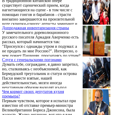
В традиционной китайской опере
Телепродукция, в представлении
существует сценический прием, когда
Пашиняна, - это "товар" сродни духовному
нагнетающиеся на сцене - в том числе с
наркотику. Его сторонник должен быть
помощью гонгов и барабанов - страсти
зависим от провластных телеканалов,
внезапно завершаются на пронзительной
поэтому гипнотизирующее воздействие
ноте скрипки-цзинху; артисты замирают и
последних необходимо довести до такой
Допродажная инвентаризация страны
достаточно долго стоят неподвижно. Как
степени, чтобы человек частично утрачивал
У замечательного дореволюционного
правило, этот спецэффект используется в
свободу воли и проводил у ...
русского писателя Аркадия Аверченко есть
конце представления и означает: актеры
рассказ, который начинается так:
сказали все, что могли, и зрители должны
"Проснулся с однажды утром и подумал: а
сами домыслить, чем закончится история.
не продать ли мне Россию?". Интересно, о
чем думает Пашинян, просыпаясь по утрам?
Слуги с генеральскими погонами
Думать себе, сограждане, я давно запретил,
но, сталкиваясь с необъяснимой, как
Бермудский треугольник и статуи острова
Пасхи вместе взятые, нашей
действительностью, мозги иногда
неуставным образом выходят из-под
Чем кормит своих депутатов кухня
контроля. И вот какие мысли тогда
премьера?
невольно приходят в голову.
Первым чувством, которое я испытал при
известии об отставке премьер-министра
Великобритании Бориса Джонсона, была
жалость. Жалко англичан, вот что я вам