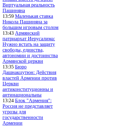
Виртуальная реальность
Пашиняна
13:59
Маленькая ставка
Никола Пашиняна за
большим игровым столом
13:43
Армянский
патриархат Иерусалима:
Нужно встать на защиту
свободы, единства,
автономии и достоинства
Армянской церкви
13:35
Бюро
Дашнакцутюн: Действия
властей Армении против
Церкви
антиконституционны и
антинациональны
13:24
Блок "Армения":
Россия не представляет
угрозы для
государственности
Армении