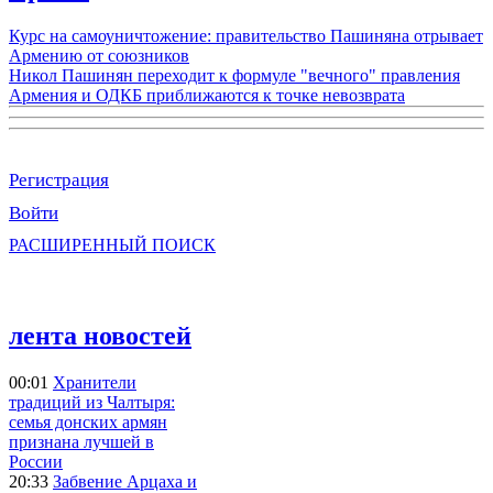
Курс на самоуничтожение: правительство Пашиняна отрывает
Армению от союзников
Никол Пашинян переходит к формуле "вечного" правления
Армения и ОДКБ приближаются к точке невозврата
Регистрация
Войти
РАСШИРЕННЫЙ ПОИСК
лента новостей
00:01
Хранители
традиций из Чалтыря:
семья донских армян
признана лучшей в
России
20:33
Забвение Арцаха и