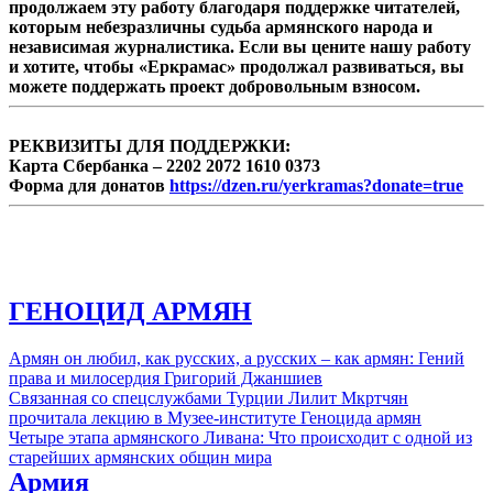
продолжаем эту работу благодаря поддержке читателей,
которым небезразличны судьба армянского народа и
независимая журналистика. Если вы цените нашу работу
и хотите, чтобы «Еркрамас» продолжал развиваться, вы
можете поддержать проект добровольным взносом.
РЕКВИЗИТЫ ДЛЯ ПОДДЕРЖКИ:
Карта Сбербанка – 2202 2072 1610 0373
Форма для донатов
https://dzen.ru/yerkramas?donate=true
ГЕНОЦИД АРМЯН
Армян он любил, как русских, а русских – как армян: Гений
права и милосердия Григорий Джаншиев
Связанная со спецслужбами Турции Лилит Мкртчян
прочитала лекцию в Музее-институте Геноцида армян
Четыре этапа армянского Ливана: Что происходит с одной из
старейших армянских общин мира
Армия