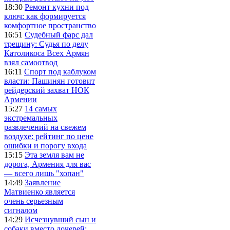
18:30
Ремонт кухни под
ключ: как формируется
комфортное пространство
16:51
Судебный фарс дал
трещину: Судья по делу
Католикоса Всех Армян
взял самоотвод
16:11
Спорт под каблуком
власти: Пашинян готовит
рейдерский захват НОК
Армении
15:27
14 самых
экстремальных
развлечений на свежем
воздухе: рейтинг по цене
ошибки и порогу входа
15:15
Эта земля вам не
дорога, Армения для вас
— всего лишь "хопан"
14:49
Заявление
Матвиенко является
очень серьезным
сигналом
14:29
Исчезнувший сын и
собаки вместо дочерей: