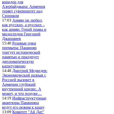
коридор для
Азербайджана: Армения
теряет суверенитет над
Сюником
17:03
Армян он любил,
как русских, а русских –
как армян: Гений права и
милосердия Григорий
Джаншиев
15:40
Розовые очки
премьера: Пашинян
торгует исторической
памятью и празднует
дипломатическую
капитуляцию
14:48
Дмитрий Медведев:
Экономический разрыв с
Россией вызовет в
Армении глубокий
внутренний кризис. А
может, и что похуже…
14:19
Инфраструктурные
авантюры Пашиняна
ведут его режим к краху
13:09
Комитет "Ай Дат"