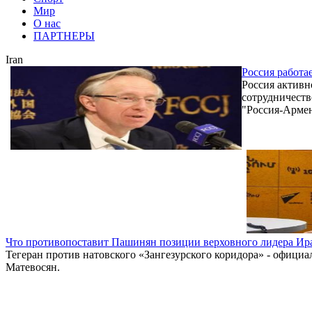
Мир
О нас
ПАРТНЕРЫ
Iran
Россия работа
Россия активн
сотрудничеств
"Россия-Армен
Что противопоставит Пашинян позиции верховного лидера Ир
Тегеран против натовского «Зангезурского коридора» - официа
Матевосян.