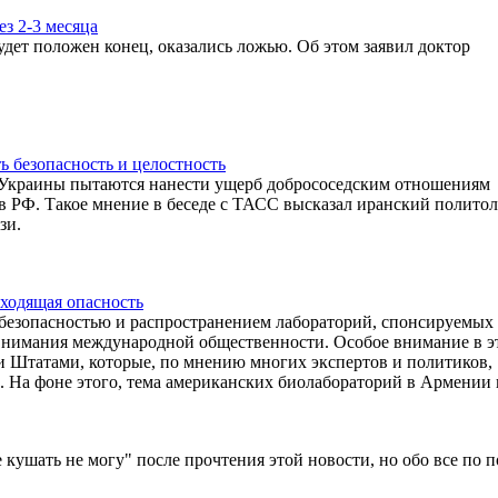
з 2-3 месяца
дет положен конец, оказались ложью. Об этом заявил доктор
 безопасность и целостность
и Украины пытаются нанести ущерб добрососедским отношениям
в РФ. Такое мнение в беседе с ТАСС высказал иранский политол
зи.
ходящая опасность
 безопасностью и распространением лабораторий, спонсируемых
внимания международной общественности. Особое внимание в э
 Штатами, которые, по мнению многих экспертов и политиков,
 На фоне этого, тема американских биолабораторий в Армении 
 кушать не могу" после прочтения этой новости, но обо все по п