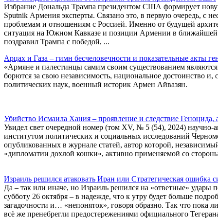
Избрание Дональда Трампа президентом США формирует нову
Sputnik Армения эксперты. Связано это, в первую очередь, с 
проблемам и отношениям с Россией. Именно от будущей архит
ситуация на Южном Кавказе и позиции Армении в ближайшей 
поздравил Трампа с победой, ...
Арцах и Газа – гимн бесчеловечности и показательные акты ге
«Армяне и палестинцы самим своим существованием являются
борются за свою независимость, национальное достоинство и, с
политических наук, военный историк Армен Айвазян.
Убийство Исмаила Хания – проявление и следствие Геноцида,
Увидел свет очередной номер (том XV, № 5 (54), 2024) научн
институтом политических и социальных исследований Черномо
опубликованных в журнале статей, автор которой, независимый
«дипломатии дохлой кошки», активно применяемой со стороны
Израиль решился атаковать Иран или Стратегическая ошибка 
Да – так или иначе, но Израиль решился на «ответные» удары 
субботу 26 октября – в надежде, что к утру будет больше подр
загадочности и… «непоняток», говоря образно. Так что пока ли
всё же пренебрегли предостережениями официального Тегеран