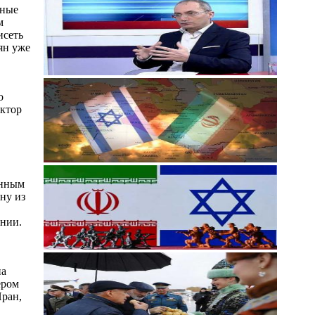
нные
м
исеть
ян уже
о
октор
енным
ну из
ении.
на
ёром
Иран,