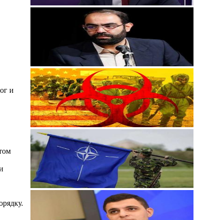
ог и
том
и
орядку.