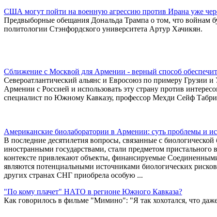
США могут пойти на военную агрессию против Ирана уже чере
Предвыборные обещания Дональда Трампа о том, что войнам бу
политологии Стэнфордского университета Артур Хачикян.
Сближение с Москвой для Армении - верный способ обеспечить
Североатлантический альянс и Евросоюз по примеру Грузии 
Армении с Россией и использовать эту страну против интересо
специалист по Южному Кавказу, профессор Мехди Сейф Табри
Американские биолаборатории в Армении: суть проблемы и ис
В последние десятилетия вопросы, связанные с биологической
иностранными государствами, стали предметом пристального 
контексте привлекают объекты, финансируемые Соединенными
являются потенциальными источниками биологических рисков.
других странах СНГ приобрела особую ...
"По кому плачет" НАТО в регионе Южного Кавказа?
Как говорилось в фильме "Мимино": "Я так хохотался, что даже