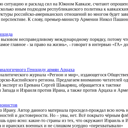
ю ситуацию и расклад сил на Южном Кавказе, считают опроше
несколько иным подходом республиканского политика к кавказски
ектуры российско-американских отношений во многом будет зав
перспективе. К слову, премьер-министр Армении Никол Пашин
ноцида
 вызовом несправедливому международному порядку, потому чт
амое главное - за право на жизнь», - говорит в интервью «ГА» д
 аналогичного Геноциду армян Арцаха
о-аналитического журнала «Регион и мир», издающегося Обществ
рско-Каспийского региона. Предлагаем вниманию читателей од
 эксперт из Еревана Сергей Шакарянц, обращается к тактике
 Запада и Израиля против Ирана, а также против Арцаха и Арм
сионистов
по Ирану. Автор данного материала просидел-прождал всю ночь 
обностей и достоверности. Но – увы, нет. Всё покрыто чёрным фл
шь одно ясно: какие-то страны из тех, что окружают Израиль и 
а и иранских военных и не слишком усердно «перехватывали»