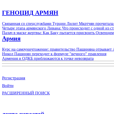
ГЕНОЦИД АРМЯН
Связанная со спецслужбами Турции Лилит Мкртчян прочитала
Четыре этапа армянского Ливана: Что происходит с одной из 
Палач в маске жертвы: Как Баку пытается присвоить Освенцим
Армия
Курс на самоуничтожение: правительство Пашиняна отрывает
Никол Пашинян переходит к формуле "вечного" правления
Армения и ОДКБ приближаются к точке невозврата
Регистрация
Войти
РАСШИРЕННЫЙ ПОИСК
лента новостей