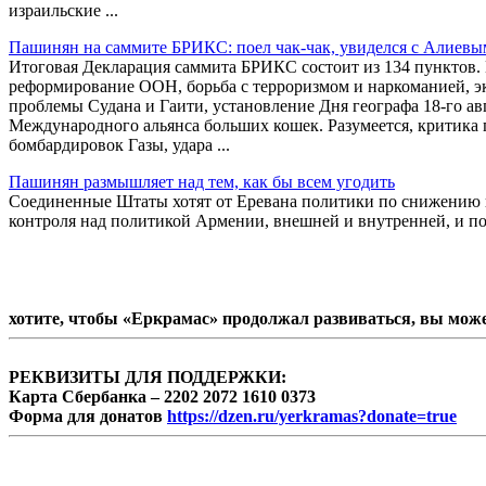
израильские ...
Пашинян на саммите БРИКС: поел чак-чак, увиделся с Алиевым
Итоговая Декларация саммита БРИКС состоит из 134 пунктов.
реформирование ООН, борьба с терроризмом и наркоманией, эк
проблемы Судана и Гаити, установление Дня географа 18-го а
Международного альянса больших кошек. Разумеется, критика
бомбардировок Газы, удара ...
Пашинян размышляет над тем, как бы всем угодить
Соединенные Штаты хотят от Еревана политики по снижению в
контроля над политикой Армении, внешней и внутренней, и по
хотите, чтобы «Еркрамас» продолжал развиваться, вы мож
РЕКВИЗИТЫ ДЛЯ ПОДДЕРЖКИ:
Карта Сбербанка – 2202 2072 1610 0373
Форма для донатов
https://dzen.ru/yerkramas?donate=true