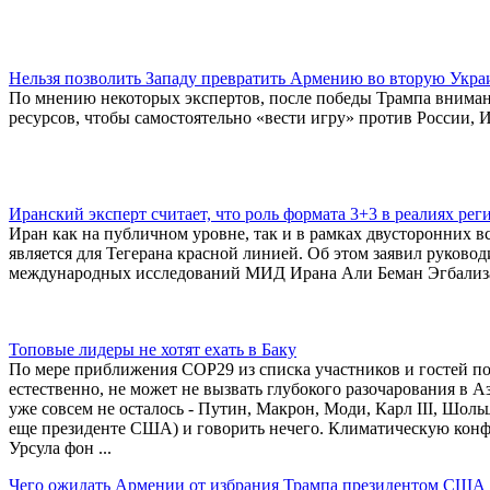
Нельзя позволить Западу превратить Армению во вторую Укра
По мнению некоторых экспертов, после победы Трампа вниман
ресурсов, чтобы самостоятельно «вести игру» против России, 
Иранский эксперт считает, что роль формата 3+3 в реалиях рег
Иран как на публичном уровне, так и в рамках двусторонних в
является для Тегерана красной линией. Об этом заявил руково
международных исследований МИД Ирана Али Беман Эгбализ
Топовые лидеры не хотят ехать в Баку
По мере приближения COP29 из списка участников и гостей п
естественно, не может не вызвать глубокого разочарования в
уже совсем не осталось - Путин, Макрон, Моди, Карл III, Шол
еще президенте США) и говорить нечего. Климатическую конф
Урсула фон ...
Чего ожидать Армении от избрания Трампа президентом США