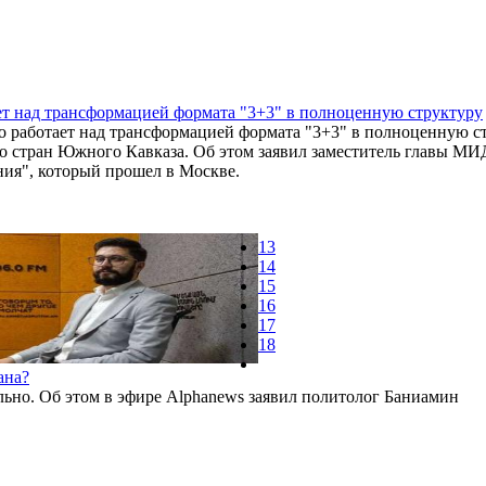
ет над трансформацией формата "3+3" в полноценную структуру
о работает над трансформацией формата "3+3" в полноценную с
о стран Южного Кавказа. Об этом заявил заместитель главы М
ия", который прошел в Москве.
13
14
15
16
17
18
ана?
льно. Об этом в эфире Alphanews заявил политолог Баниамин