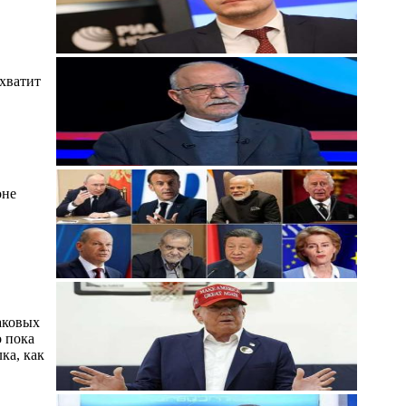
хватит
оне
аковых
о пока
ка, как