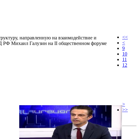
<<
труктуру, направленную на взаимодействие и
<
ИД РФ Михаил Галузин на II общественном форуме
9
10
11
12
>
>>