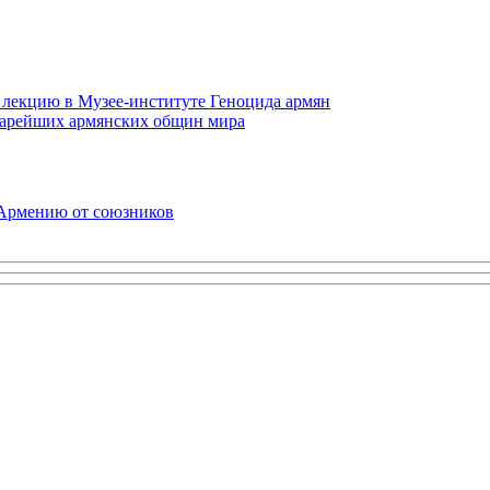
 лекцию в Музее-институте Геноцида армян
старейших армянских общин мира
 Армению от союзников