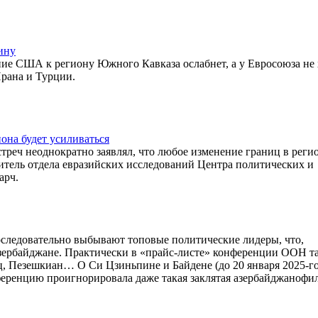
ину
ие США к региону Южного Кавказа ослабнет, а у Евросоюза не 
Ирана и Турции.
иона будет усиливаться
стреч неоднократно заявлял, что любое изменение границ в реги
дитель отдела евразийских исследований Центра политических и
арч.
оследовательно выбывают топовые политические лидеры, что,
 Азербайджане. Практически в «прайс-листе» конференции ООН т
ьц, Пезешкиан… О Си Цзиньпине и Байдене (до 20 января 2025-г
еренцию проигнорировала даже такая заклятая азербайджанофил