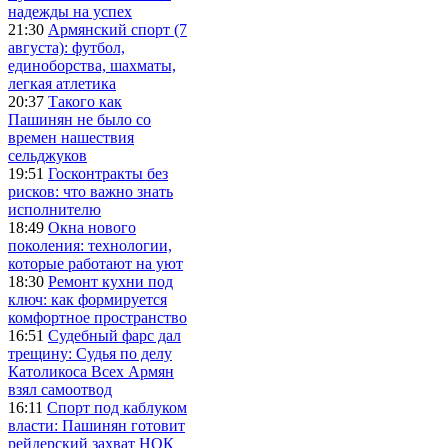
надежды на успех
21:30
Армянский спорт (7
августа): футбол,
единоборства, шахматы,
легкая атлетика
20:37
Такого как
Пашинян не было со
времен нашествия
сельджуков
19:51
Госконтракты без
рисков: что важно знать
исполнителю
18:49
Окна нового
поколения: технологии,
которые работают на уют
18:30
Ремонт кухни под
ключ: как формируется
комфортное пространство
16:51
Судебный фарс дал
трещину: Судья по делу
Католикоса Всех Армян
взял самоотвод
16:11
Спорт под каблуком
власти: Пашинян готовит
рейдерский захват НОК