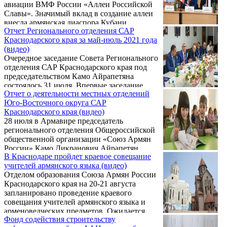
авиации ВМФ России «Аллеи Российской
Славы». Значимый вклад в создание аллеи
внесла армянская диаспора Кубани.
Отчет Регионального отделения САР
Региональное отделение Общероссийской
Краснодарского края за май-июль 2021 года
общественной организации «Союз Армян
(видео)
России» Краснодарского края взяло на себя
Очередное заседание Совета Регионального
определенные обязательства, которые с
отделения САР Краснодарского края под
честью выполнило, о чем сообщали многие
председательством Камо Айрапетяна
российские средства массовой информации.
состоялось 31 июля. Впервые заседание
Ниже предлагаем вниманию читателей
Отчет о деятельности местных отделений
Совета было выездным - члены Совета,
статью из краевой газеты «Кубань
Юго-Восточного округа САР
руководители и представители местных
Сегодня», в которой ...
Краснодарского края (видео)
отделений САР собрались в конференц-зале
28 июля в Армавире председатель
Торгово-Промышленной Палаты Ейского
регионального отделения Общероссийской
района.
общественной организации «Союз Армян
России» Камо Дикранович Айрапетян
В Краснодаре пройдет краевое совещание
провел выездное совещание с
учителей армянского языка (видео)
председателями местных отделений САР
Отделом образования Союза Армян России
районов Юго-Восточного округа
Краснодарского края на 20-21 августа
(Гулькевичского, Кавказского,
запланировано проведение краевого
Курганинского, Лабинского, Мостовского,
совещания учителей армянского языка и
Отрадненского, Тбилисского, Успенского).
арменоведческих предметов. Ожидается
Фонд содействия строительству
участие более 50-ти преподавателей из двух