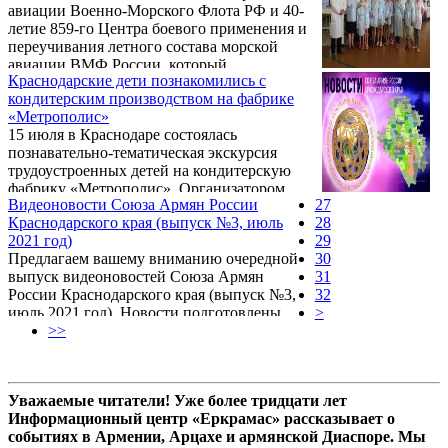
авиации Военно-Морского Флота РФ и 40-
который дислоцируется в г. Ейске
летие 859-го Центра боевого применения и
Краснодарского края. Напомним, что в
переучивания летного состава морской
торжественном мероприятии принимала
авиации ВМФ России, который
участие представительная делегация
Краснодарские дети познакомились с
дислоцируется в г. Ейске Краснодарского
Регионального отделения Общероссийской
кондитерским производством на фабрике
края. В связи с юбилейными датами на
общественной организации ...
«Метрополис»
территории центра прошло торжественное
15 июля в Краснодаре состоялась
мероприятие, в котором участвовало
познавательно-тематическая экскурсия
высшее руководство морской авиации РФ,
трудоустроенных детей на кондитерскую
известные военачальники, прибывшие из
фабрику «Метрополис». Организатором
Москвы и других регионов России,
Видеоновости Союза Армян России
27
встречи, которая состоялась при содействии
представители краевой власти, руководство
Краснодарского края (выпуск №3, июль
28
Регионального отделения Общероссийской
города и района.
2021 год)
29
общественной организации «Союз Армян
Предлагаем вашему вниманию очередной
30
России» Краснодарского края, выступило
выпуск видеоновостей Союза Армян
31
учреждение дополнительного образования
России Краснодарского края (выпуск №3,
32
города Краснодара «Центр творчества
июль 2021 год). Новости подготовлены
>
«Содружество».
Управлением информации Регионального
>>
отделения Общероссийской общественной
организации «Союз Армян России»
Краснодарского края совместно с
Уважаемые читатели! Уже более тридцати лет
информационными службами местных
Информационный центр «Еркрамас» рассказывает о
отделений САР на Кубани.
событиях в Армении, Арцахе и армянской Диаспоре. Мы