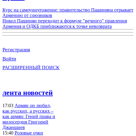
Курс на самоуничтожение: правительство Пашиняна отрывает
Армению от союзников
Никол Пашинян переходит к формуле "вечного" правления
Армения и ОДКБ приближаются к точке невозврата
Регистрация
Войти
РАСШИРЕННЫЙ ПОИСК
лента новостей
17:03
Армян он любил,
как русских, а русских –
как армян: Гений права и
милосердия Григорий
Джаншиев
15:40
Розовые очки