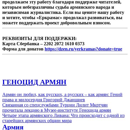
продолжаем эту работу благодаря поддержке читателей,
которым небезразличны судьба армянского народа и
независимая журналистика. Если вы цените нашу работу
и хотите, чтобы «Еркрамас» продолжал развиваться, вы
можете поддержать проект добровольным взносом.
РЕКВИЗИТЫ ДЛЯ ПОДДЕРЖКИ:
Карта Сбербанка – 2202 2072 1610 0373
Форма для донатов
https://dzen.ru/yerkramas?donate=true
ГЕНОЦИД АРМЯН
Армян он любил, как русских, а русских – как армян: Гений
права и милосердия Григорий Джаншиев
Связанная со спецслужбами Турции Лилит Мкртчян
прочитала лекцию в Музее-институте Геноцида армян
Четыре этапа армянского Ливана: Что происходит с одной из
старейших армянских общин мира
Армия