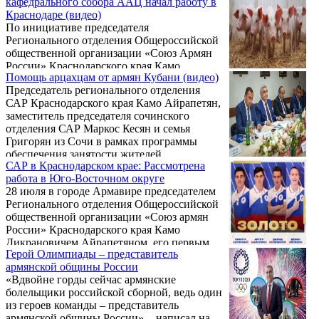
кафедрального собора ААЦ начал работу в
десятков городов и районов Кубани.
Краснодаре (видео)
По инициативе председателя
Регионального отделения Общероссийской
общественной организации «Союз Армян
России» Краснодарского края Камо
Помощь арцахцам от армян Кубани (видео)
Айрапетяна открыт Благотворительный
Председатель регионального отделения
фонд содействия строительству в
САР Краснодарского края Камо Айрапетян,
Краснодаре Кафедрального собора Сурб
заместитель председателя сочинского
Мариам Аствацацин Епархии юга России
отделения САР Маркос Кесян и семья
Армянской Апостольской Церкви.
Григорян из Сочи в рамках программы
обеспечения занятости жителей
САР в Краснодарском крае: Рассмотрена
Шушинского района Арцаха предоставили
работа в Юго-Восточном округе
по паре поросят всем семьям четырех сел
28 июля в городе Армавире председателем
района. Всего семьям из сел Хин Шен, Мец
Регионального отделения Общероссийской
Шен, Ехцахох и Лисагор до сентября будет
общественной организации «Союз армян
роздано 230 особей.
России» Краснодарского края Камо
Дикрановичем Айрапетяном, его первым
Герой Олимпиады – представитель
заместителем Григорием Рафиковичем
армянской общины России
Карапетяном и заместителем,
«Вдвойне горды сейчас армянские
руководителем Юго-Восточного округа
болельщики российской сборной, ведь один
Размиком Владимировичем Акопянцем
из героев команды – представитель
проведено выездное совещание с лидерами
армянской общины России», - написал на