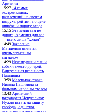
Армении
15:27
14 самых
экстремальных
развлечений на свежем
воздухе: рейтинг по цене
ошибки и порогу входа
15:15
Эта земля вам не
дорога, Армения для вас
— всего лишь "хопан"
14:49
Заявление
Матвиенко является
очень серьезным
сигналом
14:29
Исчезнувший сын и
собаки вместо дочерей:
Виртуальная реальность
Пашиняна
13:59
Маленькая ставка
Никола Пашиняна за
большим игровым столом
13:43
Армянский
патриархат Иерусалима:
Нужно встать на защиту
свободы, единства,
автономии и достоинства