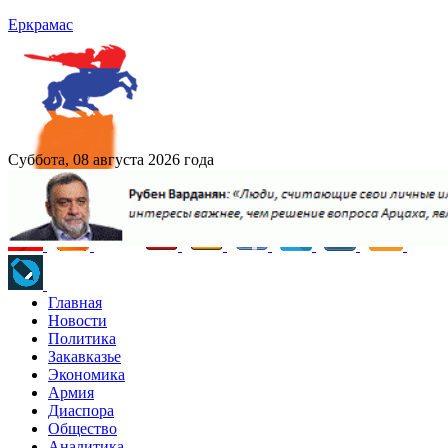
Еркрамас
Суббота, 08 августа 2026 года
Главная
Новости
Политика
Закавказье
Экономика
Армия
Диаспора
Общество
Аналитика