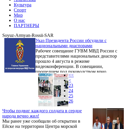
Культура
Спорт
Мир
О нас
ПАРТНЕРЫ
Soyuz-Armyan-Rossii-SAR
Указ Президента России обсудили с
национальными диаспорами
Рабочее совещание ГУВМ МВД России с
представителями национальных диаспор
прошло 4 августа в режиме
видеоконференции. В совещании,
прошедшем под руководством врио
<<
начальника Главного управления по
<
вопросам миграции МВД России Кирилла
23
Олеговича Адзинова, принял участие
24
первый заместитель председателя
25
Регионального отделения Общероссийской
26
общественной организации «Союз Армян
России» Краснодарского края Григорий
Чтобы подвиг каждого солдата в сердце
Рафикович Карапетян.
народа вечно жил!
Мы ранее уже сообщали об открытии в
Ейске на территории Центра морской