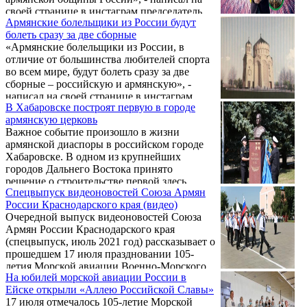
армянских общин округа.
своей странице в инстаграм председатель
Армянские болельщики из России будут
регионального отделения Общероссийской
болеть сразу за две сборные
общественной организации «Союз Армян
«Армянские болельщики из России, в
России» Краснодарского края Камо
отличие от большинства любителей спорта
Айрапетян, комментируя победу
во всем мире, будут болеть сразу за две
российской команды на олимпийских
сборные – российскую и армянскую», -
соревнованиях по гимнастике.
написал на своей странице в инстаграм
В Хабаровске построят первую в городе
председатель Регионального отделения
армянскую церковь
Общероссийской общественной
Важное событие произошло в жизни
организации «Союз Армян России»
армянской диаспоры в российском городе
Краснодарского края Камо Айрапетян.
Хабаровске. В одном из крупнейших
городов Дальнего Востока принято
решение о строительстве первой здесь
Спецвыпуск видеоновостей Союза Армян
Армянской Апостольской Церкви.
России Краснодарского края (видео)
Очередной выпуск видеоновостей Союза
Армян России Краснодарского края
(спецвыпуск, июль 2021 год) рассказывает о
прошедшем 17 июля праздновании 105-
летия Морской авиации Военно-Морского
На юбилей морской авиации России в
Флота РФ и 40-летия 859-го Центра боевого
Ейске открыли «Аллею Российской Славы»
применения и переучивания летного
17 июля отмечалось 105-летие Морской
состава морской авиации ВМФ России,