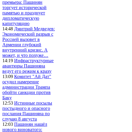
премьера: Пашинян
торгует исторической
памятью и празднует
дипломатическую
капитуляцию
14:48
Дмитрий Медведев:
Экономический разрыв с
Россией вызовет в
Армении глубокий
внутренний кризис. А
может, и что похуже…
14:19
Инфраструктурные
авантюры Пашиняна
ведут его режим к краху
13:09
Комитет "Ай Дат"
осудил намерение
администрации Трампа
обойти санкции против
Баку
12:53
Истинные посылы
постыдного и опасного
послания Пашиняна по
случаю 8 августа
12:03
Пашинян нашёл
нового виноватого: