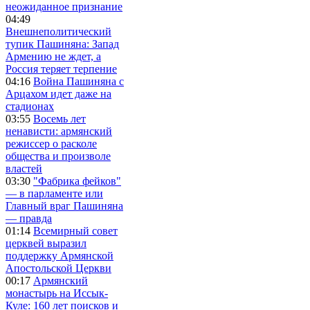
неожиданное признание
04:49
Внешнеполитический
тупик Пашиняна: Запад
Армению не ждет, а
Россия теряет терпение
04:16
Война Пашиняна с
Арцахом идет даже на
стадионах
03:55
Восемь лет
ненависти: армянский
режиссер о расколе
общества и произволе
властей
03:30
"Фабрика фейков"
— в парламенте или
Главный враг Пашиняна
— правда
01:14
Всемирный совет
церквей выразил
поддержку Армянской
Апостольской Церкви
00:17
Армянский
монастырь на Иссык-
Куле: 160 лет поисков и