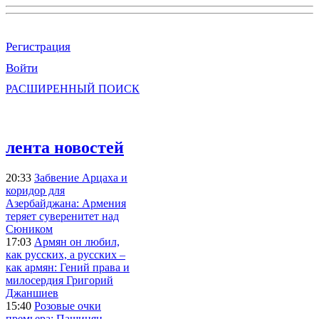
Регистрация
Войти
РАСШИРЕННЫЙ ПОИСК
лента новостей
20:33
Забвение Арцаха и
коридор для
Азербайджана: Армения
теряет суверенитет над
Сюником
17:03
Армян он любил,
как русских, а русских –
как армян: Гений права и
милосердия Григорий
Джаншиев
15:40
Розовые очки
премьера: Пашинян