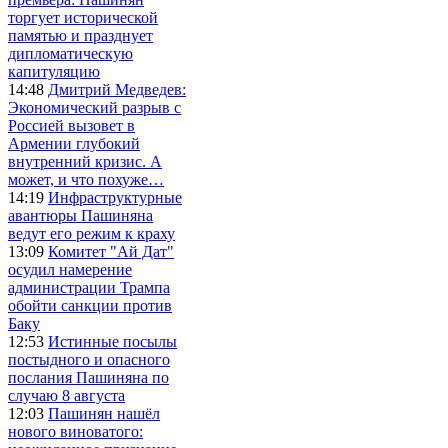
торгует исторической
памятью и празднует
дипломатическую
капитуляцию
14:48
Дмитрий Медведев:
Экономический разрыв с
Россией вызовет в
Армении глубокий
внутренний кризис. А
может, и что похуже…
14:19
Инфраструктурные
авантюры Пашиняна
ведут его режим к краху
13:09
Комитет "Ай Дат"
осудил намерение
администрации Трампа
обойти санкции против
Баку
12:53
Истинные посылы
постыдного и опасного
послания Пашиняна по
случаю 8 августа
12:03
Пашинян нашёл
нового виноватого: