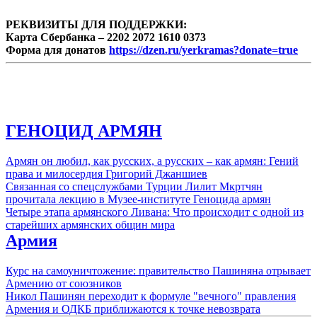
РЕКВИЗИТЫ ДЛЯ ПОДДЕРЖКИ:
Карта Сбербанка – 2202 2072 1610 0373
Форма для донатов
https://dzen.ru/yerkramas?donate=true
ГЕНОЦИД АРМЯН
Армян он любил, как русских, а русских – как армян: Гений
права и милосердия Григорий Джаншиев
Связанная со спецслужбами Турции Лилит Мкртчян
прочитала лекцию в Музее-институте Геноцида армян
Четыре этапа армянского Ливана: Что происходит с одной из
старейших армянских общин мира
Армия
Курс на самоуничтожение: правительство Пашиняна отрывает
Армению от союзников
Никол Пашинян переходит к формуле "вечного" правления
Армения и ОДКБ приближаются к точке невозврата