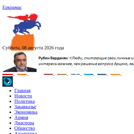
Еркрамас
Суббота, 08 августа 2026 года
Главная
Новости
Политика
Закавказье
Экономика
Армия
Диаспора
Общество
Аналитика