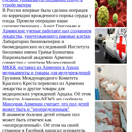
вопрос, который они адресуют
утробе матери
окружающим или вписывают в поисковики
В России впервые была сделана операция
– посоветуйте проктолога. Жителям Калуги
по коррекции врожденного порока сердца у
и области довольно просто найти
плода. Провели операцию наши
соответствующего специалиста, поскольку
соотечественники - Ашот Григорьян и
здесь находится медицинский центр
Армянские ученые работают над созданием
Борис Мкртычян. Оба специалиста -
«МедикПро», расположенный на улице
лекарства, уничтожающего раковые клетки
ученики всемирно известного академика
Степана Разина.
Лаборатории биоинженерии и
Баграта Алекяна. Вы только подумайте,
биомедицинских исследований Института
ребенок еще не родился, а ему в утробе
биохимии имени Грачья Буниатяна
матери была проведена
Национальной академии Армении
высокотехнологичная, хирургическая
совместно с центром Молекулярной
операция!
МККК доставил из Армении в Арцах
фотоники и фотохимии Института физики
медикаменты и товары для медучреждений
Национальной академии наук Беларуси
Грузовик Международного Комитета
проводят исследования с целью создания
Красного Креста перевозил из Армении
лекарственных средств, которые
лекарства и другие товары для
уничтожают раковые клетки, не повреждая
медицинских учреждений Арцаха. Об этом
здоровые.
Новости Армении-NEWS.am сообщила
Минздрав Армении считает, что пол детей
руководитель коммуникационных
может быть и "неопределенным"
программ делегации МККК Зара Аматуни.
В анамнезе болезни детей отныне пол
может быть отмечен как
«неопределенный». Об этом на своей
странице в Facebook написал основатель