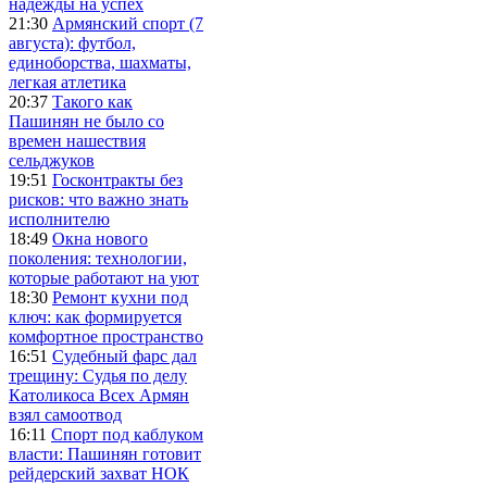
надежды на успех
21:30
Армянский спорт (7
августа): футбол,
единоборства, шахматы,
легкая атлетика
20:37
Такого как
Пашинян не было со
времен нашествия
сельджуков
19:51
Госконтракты без
рисков: что важно знать
исполнителю
18:49
Окна нового
поколения: технологии,
которые работают на уют
18:30
Ремонт кухни под
ключ: как формируется
комфортное пространство
16:51
Судебный фарс дал
трещину: Судья по делу
Католикоса Всех Армян
взял самоотвод
16:11
Спорт под каблуком
власти: Пашинян готовит
рейдерский захват НОК