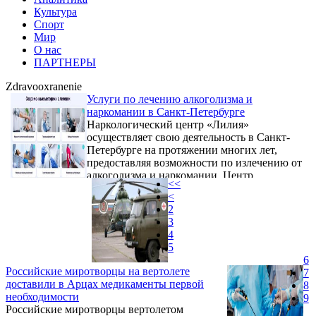
Культура
Спорт
Мир
О нас
ПАРТНЕРЫ
Zdravooxranenie
Услуги по лечению алкоголизма и
наркомании в Санкт-Петербурге
Наркологический центр «Лилия»
осуществляет свою деятельность в Санкт-
Петербурге на протяжении многих лет,
предоставляя возможности по излечению от
алкоголизма и наркомании. Центр
<<
предоставляет такие услуги, как
<
кодирование, лечение винного и пивного
2
алкоголизма, лечение подросткового
3
алкоголизма. А также вывод из запоя
4
круглосуточно и в этом случае ставится
5
капельница, снимается похмельный
6
синдром. При запойном образе жизни
Российские миротворцы на вертолете
7
достаточно быстро наступает момент
доставили в Арцах медикаменты первой
8
опьянения буквально от первой рюмки.
необходимости
9
Теряется ...
Российские миротворцы вертолетом