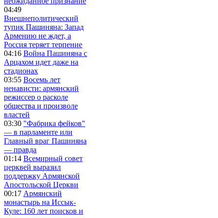
неожиданное признание
04:49
Внешнеполитический
тупик Пашиняна: Запад
Армению не ждет, а
Россия теряет терпение
04:16
Война Пашиняна с
Арцахом идет даже на
стадионах
03:55
Восемь лет
ненависти: армянский
режиссер о расколе
общества и произволе
властей
03:30
"Фабрика фейков"
— в парламенте или
Главный враг Пашиняна
— правда
01:14
Всемирный совет
церквей выразил
поддержку Армянской
Апостольской Церкви
00:17
Армянский
монастырь на Иссык-
Куле: 160 лет поисков и