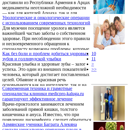
доставили из Республики Армения в Арцах
медикаменты неотложной необходимости
— как для жителей Арцаха, так и для
Урологические и онкологические операции
собственных нужд. Об этом Арменпресс
с использованием современных технологий
сообщили в Информационном штабе
Для мужчин посещение уролога является
Арцаха.
важнейшей частью заботы о собственном
здоровье. При несоблюдении этого правила
и несвоевременного обращения к
специалисту возможны проблемы, которые
Как без боли и проблем добиться здоровых
10
приводят к единственному и
зубов и голливудской улыбки
11
вынужденному решению. Удаление
Красивая улыбка и здоровые зубы – залог
>
простаты или ее части – это хирургическая
успеха. Это один из внешних показателей
>>
операция, которая выполняется по ряду
человека, который достигает поставленных
причин. Выделяется несколько стадий
целей. Обаяние и красивая речь
заболевания простаты, однако не всегда
основываются как на интеллекте, так и на
можно на ранней стадии распознать то или
Современная техника и грамотные
том, чтобы человек не стеснялся говорить и
заболевание. Поэтому, важно обратиться к
специалисты клиники medicpro-kaluga.ru
не прикрывал бы рот рукой при смехе.
квалифицированному ...
гарантируют эффективное лечение
Обеспечить это могут красивые зубы,
Врачи-проктологи занимаются лечением
которые дарит профессиональная
заболеваний прямой кишки, толстого
стоматология ПроЗубы в Санкг-Петербурге.
кишечника и ануса. Известно, что при
появлении дискомфорта, следует обратиться
Армянские ученики Баграта Алекяна
к специалисту, однако, часто людей волнует
сделали уникальную операцию плоду в