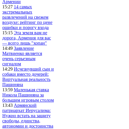
Армении
15:27
14 самых
экстремальных
развлечений на свежем
воздухе: рейтинг по цене
ошибки и порогу входа
15:15
Эта земля вам не
дорога, Армения для вас
— всего лишь "хопан"
14:49
Заявление
Матвиенко является
очень серьезным
сигналом
14:29
Исчезнувший сын и
собаки вместо дочерей:
Виртуальная реальность
Пашиняна
13:59
Маленькая ставка
Никола Пашиняна за
большим игровым столом
13:43
Армянский
патриархат Иерусалима:
Нужно встать на защиту
свободы, единства,
автономии и достоинства