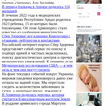
партии «Зартонк» Ара Зограбян.
В период блокады в Арцахе родилось 110
малышей
В течение 2022 года в медицинских
учреждениях Республики Арцах родилось
1623 ребенка, 15 из которых были
близнецами. Об этом Арменпресс стало
известно из сообщения министерства
Сбер Здоровье: все клиники Краснодара с
здравоохранения Арцаха, где также
отзывами, рейтингом и контактами
отмечается, что в медицинских
Российский интернет-портал Сбер Здоровье
учреждениях РА родились еще 43 ребенка
представляет собой сервис по поиску и
из Арцаха.
подбору врачей в частных медклиниках,
поиску диагностических центров и прочих
медицинских учреждений. К примеру, если
Медицинские исследования США — в чем
необходимо вылечить зубы, сделать пломбу,
цель и чем они могут грозить
поставить виниры и прочее, то к вашим
На фоне текущих событий вокруг Украины,
услугам все стоматологии Краснодара в
мировая пандемия коронавируса давно уже
одном месте на сайте krd.docdoc.ru.
отошла на задний план. Мы перестали
Пользователи могут вызвать врача на дом,
следить за количеством заболевших за
записаться на прием и на диагностику,
сутки, а защитные маски, лежащие в
получить другие услуги.
В Армении родилась девочка, которая
кармане куртки на всякий случай, уже
считается 8-миллиардным жителем Земли
давно отправились в мусорное ведро. Тем
В роддоме армянского города Мартуни
не менее кажущаяся безопасность и