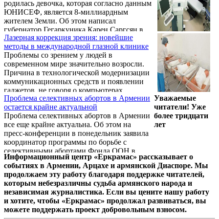
родилась девочка, которая согласно данным
ощущение того, что все худшее уже позади,
ЮНИСЕФ, является 8-миллиардным
не должны вводить в заблуждение.
жителем Земли. Об этом написал
губернатор Гегаркуника Карен Саргсян в
Лазерная коррекция зрения: новейшие
своем Facebook-e. "Новорожденная Арпи
методы в международной глазной клинике
весом 2,9 кг и ростом 49 см появилась на
Проблемы со зрением у людей в
свет в семье Ани Кочарян и Карена
современном мире значительно возросли.
Закаряна - жителей села Цовинар
Причина в технологической модернизации
Гегаркуникской области. Девочка
коммуникационных средств и появлении
совершенно здорова", - отметил губернатор.
гаджетов, не говоря о компьютерах,
Проблема селективных абортов в Армении
Уважаемые
ноутбуках, планшетах, ставших
остается крайне актуальной
читатели! Уже
незаменимыми на работе и дома.
Проблема селективных абортов в Армении
более тридцати
Восстановление зрения сегодня
все еще крайне актуальна. Об этом на
лет
практически поставлено на поток.
пресс-конференции в понедельник заявила
Офтальмологический Центр Коновалова -
координатор программы по борьбе с
https://www.konovalov-eye-center.ru/info-for-
селективными абортами Фонда ООН в
patient/articles/metody_lazernoi_korrekcii_zreniya/
Информационный центр «Еркрамас» рассказывает о
области народонаселения Заруи Тоноян,
- на протяжении многих лет оказывает
событиях в Армении, Арцахе и армянской Диаспоре. Мы
подводя итоги проведенного в июне 2022
услуги по коррекции и восстановлению ...
продолжаем эту работу благодаря поддержке читателей,
года исследования на тему
которым небезразличны судьба армянского народа и
"Распространенность и причины
независимая журналистика. Если вы цените нашу работу
искусственного прерывания беременности,
и хотите, чтобы «Еркрамас» продолжал развиваться, вы
обусловленного полом плода".
можете поддержать проект добровольным взносом.