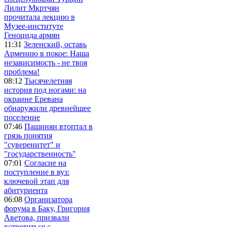
Лилит Мкртчян
прочитала лекцию в
Музее-институте
Геноцида армян
11:31
Зеленский, оставь
Армению в покое: Наша
независимость - не твоя
проблема!
08:12
Тысячелетняя
история под ногами: на
окраине Еревана
обнаружили древнейшее
поселение
07:46
Пашинян втоптал в
грязь понятия
"суверенитет" и
"государственность"
07:01
Согласие на
поступление в вуз:
ключевой этап для
абитуриента
06:08
Организатора
форума в Баку, Григория
Аветова, призвали
встретиться с