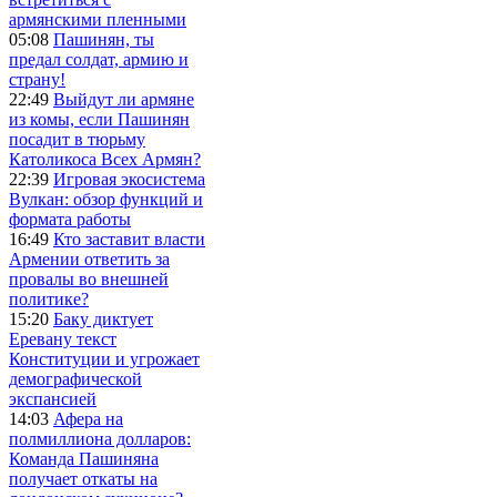
армянскими пленными
05:08
Пашинян, ты
предал солдат, армию и
страну!
22:49
Выйдут ли армяне
из комы, если Пашинян
посадит в тюрьму
Католикоса Всех Армян?
22:39
Игровая экосистема
Вулкан: обзор функций и
формата работы
16:49
Кто заставит власти
Армении ответить за
провалы во внешней
политике?
15:20
Баку диктует
Еревану текст
Конституции и угрожает
демографической
экспансией
14:03
Афера на
полмиллиона долларов:
Команда Пашиняна
получает откаты на