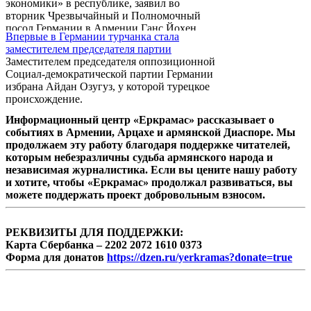
экономики» в республике, заявил во
вторник Чрезвычайный и Полномочный
посол Германии в Армении Ганс Йохен
Впервые в Германии турчанка стала
Шмидт в ходе конференции на тему
заместителем председателя партии
«Зеленая экономика».
Заместителем председателя оппозиционной
Социал-демократической партии Германии
избрана Айдан Озугуз, у которой турецкое
происхождение.
Информационный центр «Еркрамас» рассказывает о
событиях в Армении, Арцахе и армянской Диаспоре. Мы
продолжаем эту работу благодаря поддержке читателей,
которым небезразличны судьба армянского народа и
независимая журналистика. Если вы цените нашу работу
и хотите, чтобы «Еркрамас» продолжал развиваться, вы
можете поддержать проект добровольным взносом.
РЕКВИЗИТЫ ДЛЯ ПОДДЕРЖКИ:
Карта Сбербанка – 2202 2072 1610 0373
Форма для донатов
https://dzen.ru/yerkramas?donate=true