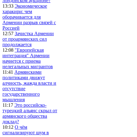
лондонском аукционе?
13:33
Экономическое
харакири: чем
оборачивается для
Армении разрыв связей с
Россией
12:57
Зачистка Армении
от проармянских сил
продолжается
12:08
"Европейская
интеграция" Армении
начнется с приема
нелегальных мигрантов
11:41
Армянскими
политиками движут
алчность, жажда власти и
отсутствие
государственного
мышления
11:17
Это российско-
турецкий альянс скрыл от
армянского общества
доклад?
10:12
О чём
сигнализируют шум в