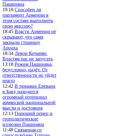
Пашиняна
19:18
Способен ли
парламент Армении в
этом составе выполнить
свою миссию?
18:45
Власти Армении не
скрывают, что сами
закрыли страницу
Арцаха
18:34
Левон Кочарян:
Властям нас не запугать
13:18
Режим Пашиняна,
безусловно, падёт. От
ответственности не уйдет
никто
12:42
В тюрьмах Еревана
и Баку находится
огромный потенциал
армянской национальной
мысли и достояния
12:13
Гниющий перец и
геополитические
иллюзии Пашиняна
11:48
Связанная со
спецслужбами Турции