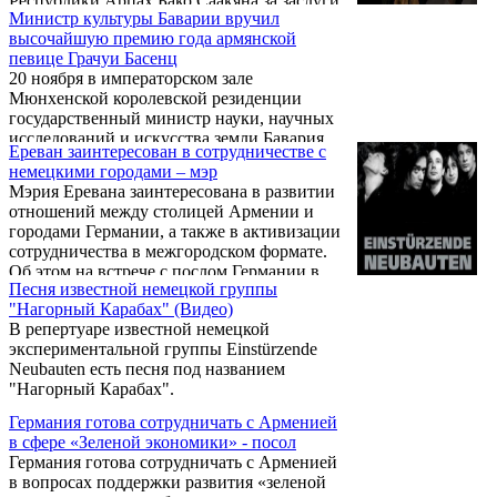
Республики Арцах Бако Саакяна за заслуги
Министр культуры Баварии вручил
перед Республикой Арцах в сфере
высочайшую премию года армянской
образования, науки, здравоохранения и
певице Грачуи Басенц
политики научный работник и специалист
20 ноября в императорском зале
по истории геноцида Свободного
Мюнхенской королевской резиденции
университета Берлина Тесса Хофманн была
государственный министр науки, научных
награждена медалью «Признательность».
исследований и искусства земли Бавария
Ереван заинтересован в сотрудничестве с
(Германия) доктор Вольфганг Гобиш вручил
немецкими городами – мэр
талантливой армянской певице Грачуи
Мэрия Еревана заинтересована в развитии
Басенц высочайшую баварскую премию
отношений между столицей Армении и
года за значительные достижения в области
городами Германии, а также в активизации
искусства. Вместе с певицей премию
сотрудничества в межгородском формате.
получили также 15 других деятелей,
Об этом на встрече с послом Германии в
добившихся больших успехов в
Песня известной немецкой группы
Армении Гансом Йоханом Шмидтом 7
изобразительном искусстве, музыке, танце,
"Нагорный Карабах" (Видео)
декабря заявил мэр Еревана Тарон
а также литературе.
В репертуаре известной немецкой
Маркарян, высоко оценив нынешний
экспериментальной группы Einstürzende
уровень армяно-германских отношений.
Neubauten есть песня под названием
"Нагорный Карабах".
Германия готова сотрудничать с Арменией
в сфере «Зеленой экономики» - посол
Германия готова сотрудничать с Арменией
в вопросах поддержки развития «зеленой