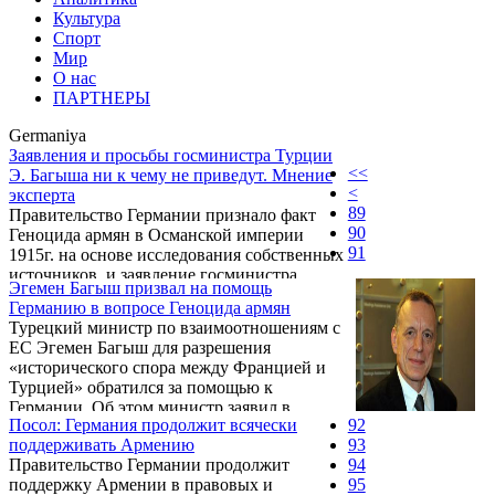
Культура
Спорт
Мир
О нас
ПАРТНЕРЫ
Germaniya
Заявления и просьбы госминистра Турции
<<
Э. Багыша ни к чему не приведут. Мнение
<
эксперта
89
Правительство Германии признало факт
90
Геноцида армян в Османской империи
91
1915г. на основе исследования собственных
источников, и заявление госминистра
Эгемен Багыш призвал на помощь
Турции по делам ЕС Эгемена Багыша ни к
Германию в вопросе Геноцида армян
чему не приведет. Об этом сегодня в ходе
Турецкий министр по взаимоотношениям с
пресс-конференции в Ереване заявил
ЕС Эгемен Багыш для разрешения
тюрколог Карен Сирунян, комментируя
«исторического спора между Францией и
недавние обращение Э. Багыша к
Турцией» обратился за помощью к
правительству ФРГ раскрыть собственные
Германии. Об этом министр заявил в
архивы.
Посол: Германия продолжит всячески
92
интервью Welt.
поддерживать Армению
93
Правительство Германии продолжит
94
поддержку Армении в правовых и
95