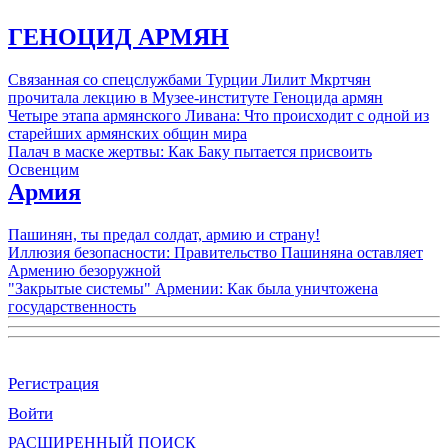
ГЕНОЦИД АРМЯН
Связанная со спецслужбами Турции Лилит Мкртчян
прочитала лекцию в Музее-институте Геноцида армян
Четыре этапа армянского Ливана: Что происходит с одной из
старейших армянских общин мира
Палач в маске жертвы: Как Баку пытается присвоить
Освенцим
Армия
Пашинян, ты предал солдат, армию и страну!
Иллюзия безопасности: Правительство Пашиняна оставляет
Армению безоружной
"Закрытые системы" Армении: Как была уничтожена
государственность
Регистрация
Войти
РАСШИРЕННЫЙ ПОИСК