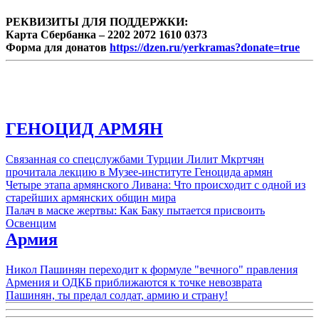
продуктов. Поэтому подыскать
подходящую вакансию мужчинам,
РЕКВИЗИТЫ ДЛЯ ПОДДЕРЖКИ:
женщинам, ...
Карта Сбербанка – 2202 2072 1610 0373
Форма для донатов
https://dzen.ru/yerkramas?donate=true
ГЕНОЦИД АРМЯН
Связанная со спецслужбами Турции Лилит Мкртчян
прочитала лекцию в Музее-институте Геноцида армян
Четыре этапа армянского Ливана: Что происходит с одной из
старейших армянских общин мира
Палач в маске жертвы: Как Баку пытается присвоить
Освенцим
Армия
Никол Пашинян переходит к формуле "вечного" правления
Армения и ОДКБ приближаются к точке невозврата
Пашинян, ты предал солдат, армию и страну!