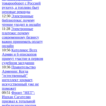
товарооборот с Россией
рухнул, а топливо бьет
ценовые рекорды
12:30
Электронные
библиотеки: почему
чтение уходит в онлайн
11:28
Электронные
платежи: почему
современному бизнесу
важно принимать оплату
онлайн
10:56
Католикос Всех
Армян и 6 епископов
примут участие в первом
судебном заседании
10:36
Правительство
Армении: Когда
"естественный"
интеллект хромает,
искусственный уже не
поможет
09:51
Фронт "НЕТ":
Ишхан Сагателян
призвал к тотальной
мобилизации против