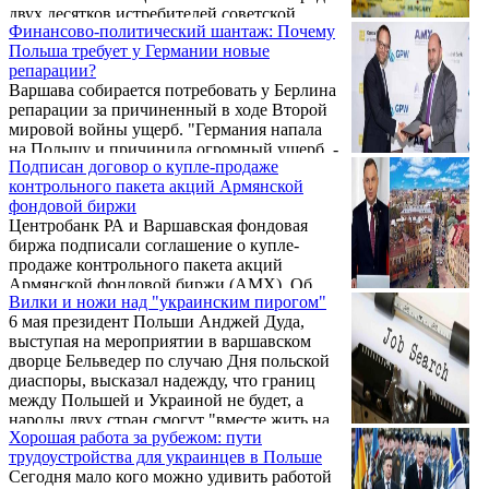
двух десятков истребителей советской
государственный выходной с 7 ноября
Финансово-политический шантаж: Почему
разработки. При этом часть военных
(День согласия и примирения) на 4 ноября.
Польша требует у Германии новые
самолётов находится в нерабочем состоянии
Одной из причин переноса, по мнению
репарации?
и годится лишь в качестве запчастей.
многих ...
Варшава собирается потребовать у Берлина
репарации за причиненный в ходе Второй
мировой войны ущерб. "Германия напала
на Польшу и причинила огромный ущерб, -
Подписан договор о купле-продаже
заявил председатель партии "Право и
контрольного пакета акций Армянской
справедливость" Ярослав Качиньский, -
фондовой биржи
Негативные последствия мы ощущаем до
Центробанк РА и Варшавская фондовая
сих пор. А Германия еще никогда не
биржа подписали соглашение о купле-
рассчитывалась за свои преступления
продаже контрольного пакета акций
против Польши". Премьер-министр страны
Армянской фондовой биржи (AMX). Об
Матеуш Моравецкий присоединился к этой
Вилки и ножи над "украинским пирогом"
этом сообщает пресс-служба ЦБ Армении.
инициативе: "Генеральный план "Ост"
6 мая президент Польши Анджей Дуда,
предусматривал колонизацию Польши с
выступая на мероприятии в варшавском
первых дней ...
дворце Бельведер по случаю Дня польской
диаспоры, высказал надежду, что границ
между Польшей и Украиной не будет, а
народы двух стран смогут "вместе жить на
Хорошая работа за рубежом: пути
этой земле". "Чтобы мы жили вместе на
трудоустройства для украинцев в Польше
этой земле, строя и отстаивая совместно
Сегодня мало кого можно удивить работой
свое общее счастье и общую силу, которая