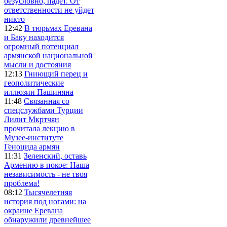
безусловно, падёт. От
ответственности не уйдет
никто
12:42
В тюрьмах Еревана
и Баку находится
огромный потенциал
армянской национальной
мысли и достояния
12:13
Гниющий перец и
геополитические
иллюзии Пашиняна
11:48
Связанная со
спецслужбами Турции
Лилит Мкртчян
прочитала лекцию в
Музее-институте
Геноцида армян
11:31
Зеленский, оставь
Армению в покое: Наша
независимость - не твоя
проблема!
08:12
Тысячелетняя
история под ногами: на
окраине Еревана
обнаружили древнейшее