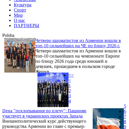
Культура
Спорт
Мир
О нас
ПАРТНЕРЫ
Polsha
Четверо шахматистов из Армении вошли в
топ-10 сильнейших на ЧЕ по блицу 2026 г.
Четверо шахматистов из Армении вошли в
топ-10 сильнейших на чемпионате Европе
по блицу 2026 года среди юношей и
девушек, прошедшем в польском городе
Жешув.
<<
<
1
2
3
4
5
Цена "похлопывания по плечу": Пашинян
6
участвует в украинских проектах Запада
7
Внешнеполитический курс действующего
8
руководства Армении во главе с премьер-
9