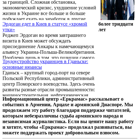
за границей. Сложная обстановка,
позволит отражать любую опасность или
экономический кризис, ухудшение условий
любую возможную угрозу",- добавил глава
жизни в Украине все больше и больше
польского государства и напомнил, что
побуждает ехать на заработок в другие
поляки сегодня делают все, чтобы помочь ...
Эрдоган едет в Киев в статусе «хромой
более тридцати
страны. Ближайшие соседи – Польша,
утки»
лет
Чешская Республика, Германия. Но условия
Реджеп Эрдоган во время завтрашнего
трудоустройства разные. Работа за рубежом
визита в Киев может обсуждать
– это реальный шанс увеличить
присоединение Анкары к намечающемуся
благосостояние, возможность навещать
альянсу Украина-Польша-Великобритания.
родственников на родине и снова
Проблема лишь в том, что позиции самого
возвращаться к работе. Компания
Трудоустройство украинцев в Гданьске:
турецкого лидера сегодня неустойчивы – он
предлагает актуальные, бесплатные
основные нюансы
рискует проиграть предстоящие выборы,
вакансии, отзывы, поэтому работа ...
Гданьск – крупный город-порт на севере
заявил «ПолитНавигатору» украинский
Польской Республики, административный
политолог Андрей Золотарев.
центр Поморского воеводства. Здесь очень
развиты разные отрасли промышленности:
машиностроительная, нефтехимическая,
Информационный центр «Еркрамас» рассказывает о
судостроительная, судоремонтная. Многие
событиях в Армении, Арцахе и армянской Диаспоре. Мы
предприятия нуждаются в работниках, как
продолжаем эту работу благодаря поддержке читателей,
ручного, так и автоматического
которым небезразличны судьба армянского народа и
механизированного труда. Также есть
независимая журналистика. Если вы цените нашу работу
работа в Гданьске для украинцев на
и хотите, чтобы «Еркрамас» продолжал развиваться, вы
предприятиях сферы обслуживания,
можете поддержать проект добровольным взносом.
клининга, производства пищевых