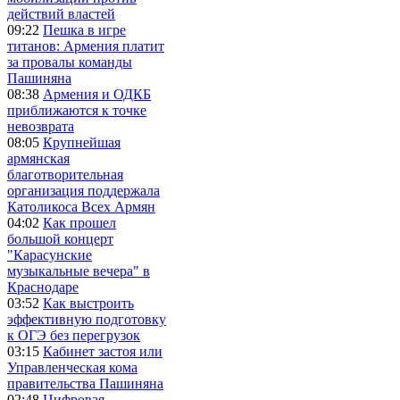
действий властей
09:22
Пешка в игре
титанов: Армения платит
за провалы команды
Пашиняна
08:38
Армения и ОДКБ
приближаются к точке
невозврата
08:05
Крупнейшая
армянская
благотворительная
организация поддержала
Католикоса Всех Армян
04:02
Как прошел
большой концерт
"Карасунские
музыкальные вечера" в
Краснодаре
03:52
Как выстроить
эффективную подготовку
к ОГЭ без перегрузок
03:15
Кабинет застоя или
Управленческая кома
правительства Пашиняна
02:48
Цифровая