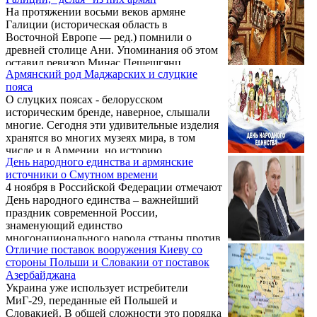
святого, и князя Вест-Саргиса, сыгравшего
На протяжении восьми веков армяне
подлую роль при падении столицы Ани в
Галиции (историческая область в
начале XI века. Вспомним о двух
Восточной Европе — ред.) помнили о
исторических персонажах, носивших то же
древней столице Ани. Упоминания об этом
имя.
оставил ревизор Минас Пешешгянц,
Армянский род Маджарских и слуцкие
которого армянская католическая епархия
пояса
Львова направила в Станиславов
О слуцких поясах - белорусском
ознакомиться с жизнью и бытом местных
историческим бренде, наверное, слышали
армян. Отрывок из его воспоминаний
многие. Сегодня эти удивительные изделия
публикует польский культурно-
хранятся во многих музеях мира, в том
познавательный портал о Литве WIlnoteka.
числе и в Армении, но историю
День народного единства и армянские
возникновения этого особого ремесла и о
источники о Смутном времени
его армянских корнях мало кто знает.
4 ноября в Российской Федерации отмечают
День народного единства – важнейший
праздник современной России,
знаменующий единство
многонационального народа страны против
Отличие поставок вооружения Киеву со
иноземных захватчиков. В 2004 году 16
стороны Польши и Словакии от поставок
декабря Госдумой РФ одновременно в трех
Азербайджана
чтениях было принято решение внести
Украина уже использует истребители
поправки в Федеральный закон «О днях
МиГ-29, переданные ей Польшей и
воинской славы». Введение нового
Словакией. В общей сложности это порядка
праздника позволило перенести