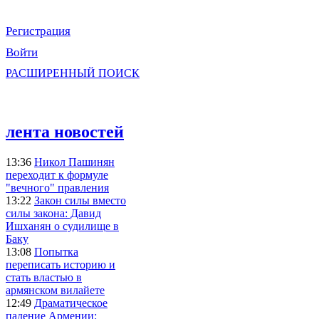
Регистрация
Войти
РАСШИРЕННЫЙ ПОИСК
лента новостей
13:36
Никол Пашинян
переходит к формуле
"вечного" правления
13:22
Закон силы вместо
силы закона: Давид
Ишханян о судилище в
Баку
13:08
Попытка
переписать историю и
стать властью в
армянском вилайете
12:49
Драматическое
падение Армении: