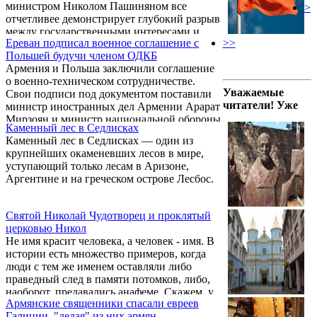
министром Николом Пашиняном все
>
отчетливее демонстрирует глубокий разрыв
между государственными интересами и
Ереван подписал военное соглашение с
>>
целями правящей верхушки. Очередным
Польшей будучи членом ОДКБ
подтверждением этого тренда стало
Армения и Польша заключили соглашение
решение Еревана принять участие в Форуме
о военно-техническом сотрудничестве.
по восстановлению Украины, который
Уважаемые
Свои подписи под документом поставили
проходил 24–25 июня в польском Гданьске.
читатели! Уже
министр иностранных дел Армении Арарат
Мирзоян и министр национальной обороны
Каменный лес в Седлисках
Польши Владислав Косиняк-Камыш.
Каменный лес в Седлисках — один из
Церемония состоялась в рамках
крупнейших окаменевших лесов в мире,
официального визита в Польшу делегации
уступающий только лесам в Аризоне,
во главе с премьер-министром Армении
Аргентине и на греческом острове Лесбос.
Никол Пашинян.
Святой Николай Чудотворец и проклятый
церковью Никол
Не имя красит человека, а человек - имя. В
истории есть множество примеров, когда
люди с тем же именем оставляли либо
праведный след в памяти потомков, либо,
наоборот, предавались анафеме. Скажем, у
Армянские священники спасали евреев
нас Саргисом зовут и почитаемого всеми
Галиции, "делая" из них армян