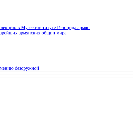
 лекцию в Музее-институте Геноцида армян
старейших армянских общин мира
рмению безоружной