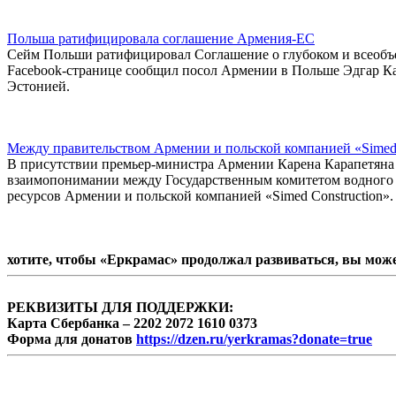
Польша ратифицировала соглашение Армения-ЕС
Сейм Польши ратифицировал Соглашение о глубоком и всеобъе
Facebook-странице сообщил посол Армении в Польше Эдгар К
Эстонией.
Между правительством Армении и польской компанией «Simed
В присутствии премьер-министра Армении Карена Карапетяна 
взаимопонимании между Государственным комитетом водного 
ресурсов Армении и польской компанией «Simed Construction».
хотите, чтобы «Еркрамас» продолжал развиваться, вы мож
РЕКВИЗИТЫ ДЛЯ ПОДДЕРЖКИ:
Карта Сбербанка – 2202 2072 1610 0373
Форма для донатов
https://dzen.ru/yerkramas?donate=true