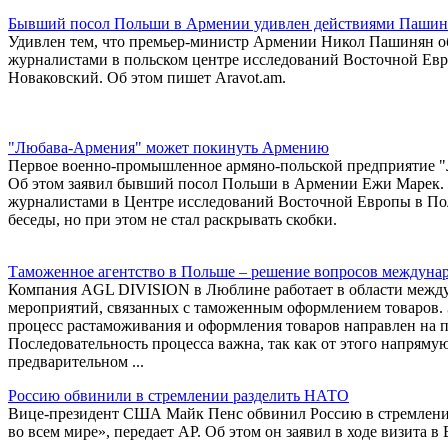
Бывший посол Польши в Армении удивлен действиями Пашин
Удивлен тем, что премьер-министр Армении Никол Пашинян обр
журналистами в польском центре исследований Восточной Ев
Новаковский. Об этом пишет Aravot.am.
"Любава-Армения" может покинуть Армению
Первое военно-промышленное армяно-польской предприятие "
Об этом заявил бывший посол Польши в Армении Ежи Марек. Ка
журналистами в Центре исследований Восточной Европы в Поль
беседы, но при этом не стал раскрывать скобки.
Таможенное агентство в Польше – решение вопросов междуна
Компания AGL DIVISION в Люблине работает в области междун
мероприятий, связанных с таможенным оформлением товаров. 
процесс растаможивания и оформления товаров направлен на п
Последовательность процесса важна, так как от этого напряму
предварительном ...
Россию обвинили в стремлении разделить НАТО
Вице-президент США Майк Пенс обвинил Россию в стремлении
во всем мире», передает AP. Об этом он заявил в ходе визита