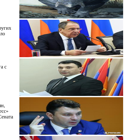
ругих
ыло
а с
ян,
есс»
Сената