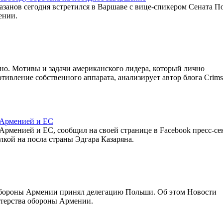
анов сегодня встретился в Варшаве с вице-спикером Сената 
ении.
но. Мотивы и задачи американского лидера, который лично
тивление собственного аппарата, анализирует автор блога Crimso
 Арменией и ЕС
рменией и ЕС, сообщил на своей странице в Facebook пресс-се
кой на посла страны Эдгара Казаряна.
обороны Армении принял делегацию Польши. Об этом Новости
терства обороны Армении.