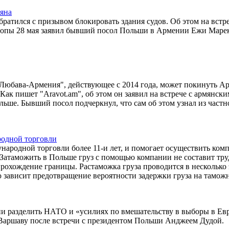
яна
атился с призывом блокировать здания судов. Об этом на встре
ропы 28 мая заявил бывший посол Польши в Армении Ежи Маре
Любава-Армения", действующее с 2014 года, может покинуть А
к пишет "Aravot.am", об этом он заявил на встрече с армянск
ше. Бывший посол подчеркнул, что сам об этом узнал из частн
родной торговли
ародной торговли более 11-и лет, и помогает осуществить ком
Затаможить в Польше груз с помощью компании не составит тру
рохождение границы. Растаможка груза проводится в несколько 
ю зависит предотвращение вероятности задержки груза на таможн
 разделить НАТО и «усилиях по вмешательству в выборы в Ев
 в Варшаву после встречи с президентом Польши Анджеем Дудой.