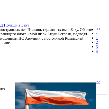
ИД Польши в Баку
<<
иностранных дел Польши, сделанных им в Баку. Об этом
<
правящего блока «Мой шаг» Ануш Беглоян, подводя
1
отношениям НС Армении с постоянной Комиссией
2
ршаве.
3
4
>>
лся