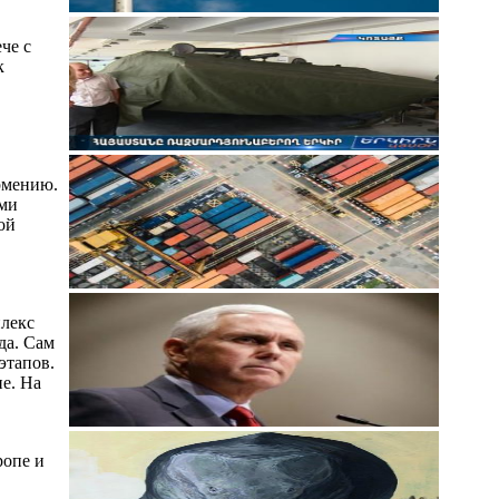
че с
к
рмению.
ими
ой
плекс
да. Сам
этапов.
е. На
ропе и