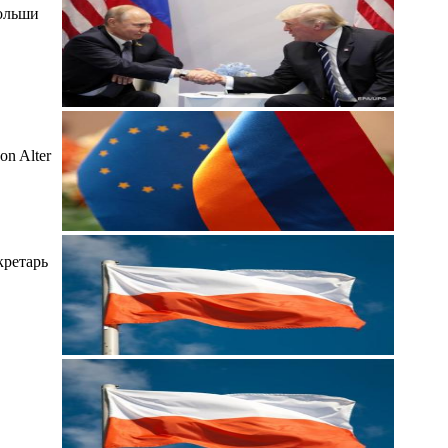
Польши
n Alter
кретарь