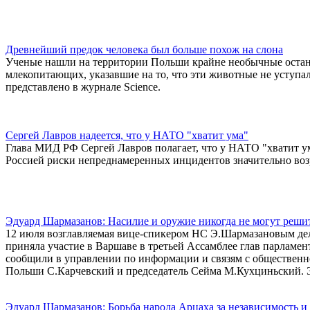
Древнейший предок человека был больше похож на слона
Ученые нашли на территории Польши крайне необычные останк
млекопитающих, указавшие на то, что эти животные не уступа
представлено в журнале Science.
Сергей Лавров надеется, что у НАТО "хватит ума"
Глава МИД РФ Сергей Лавров полагает, что у НАТО "хватит ум
Россией риски непреднамеренных инцидентов значительно воз
Эдуард Шармазанов: Насилие и оружие никогда не могут реши
12 июля возглавляемая вице-спикером НС Э.Шармазановым дел
приняла участие в Варшаве в третьей Ассамблее глав парламе
сообщили в управлении по информации и связям с обществен
Польши С.Карчевский и председатель Сейма М.Кухциньский. 
Эдуард Шармазанов: Борьба народа Арцаха за независимость и