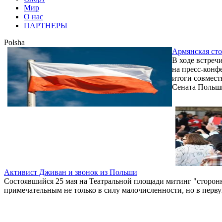
Мир
О нас
ПАРТНЕРЫ
Polsha
Армянская сто
В ходе встреч
на пресс-конф
итоги совмес
Сената Польш
Активист Дживан и звонок из Польши
Состоявшийся 25 мая на Театральной площади митинг "сторон
примечательным не только в силу малочисленности, но в перв