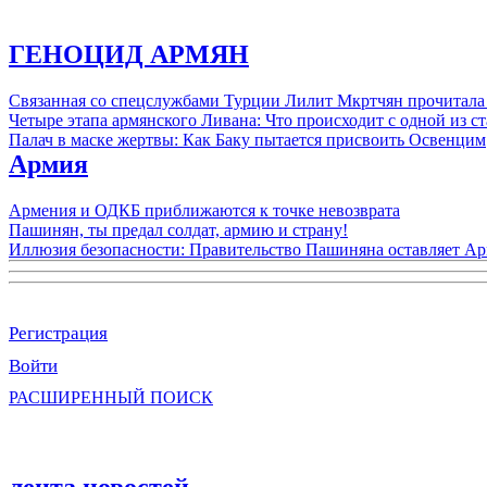
ГЕНОЦИД АРМЯН
Связанная со спецслужбами Турции Лилит Мкртчян прочитала
Четыре этапа армянского Ливана: Что происходит с одной из 
Палач в маске жертвы: Как Баку пытается присвоить Освенцим
Армия
Армения и ОДКБ приближаются к точке невозврата
Пашинян, ты предал солдат, армию и страну!
Иллюзия безопасности: Правительство Пашиняна оставляет А
Регистрация
Войти
РАСШИРЕННЫЙ ПОИСК
лента новостей