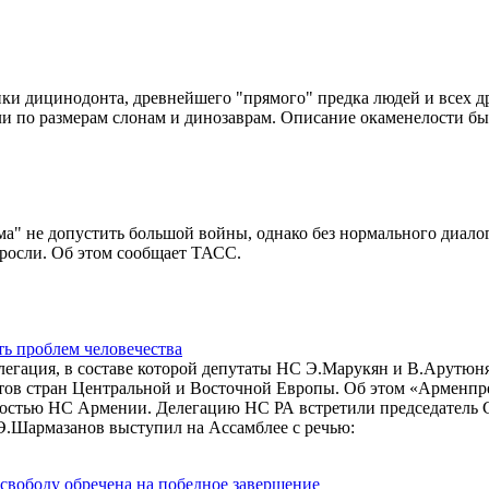
и дицинодонта, древнейшего "прямого" предка людей и всех д
ли по размерам слонам и динозаврам. Описание окаменелости б
а" не допустить большой войны, однако без нормального диалог
росли. Об этом сообщает ТАСС.
ть проблем человечества
егация, в составе которой депутаты НС Э.Марукян и В.Арутюн
нтов стран Центральной и Восточной Европы. Об этом «Арменпр
ностью НС Армении. Делегацию НС РА встретили председатель 
Э.Шармазанов выступил на Ассамблее с речью:
 свободу обречена на победное завершение