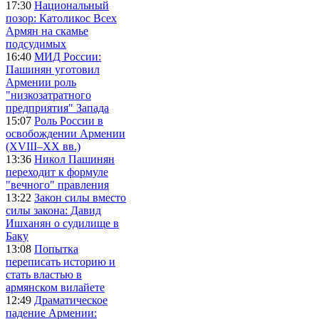
17:30
Национальный
позор: Католикос Всех
Армян на скамье
подсудимых
16:40
МИД России:
Пашинян уготовил
Армении роль
"низкозатратного
предприятия" Запада
15:07
Роль России в
освобождении Армении
(XVIII–XX вв.)
13:36
Никол Пашинян
переходит к формуле
"вечного" правления
13:22
Закон силы вместо
силы закона: Давид
Ишханян о судилище в
Баку
13:08
Попытка
переписать историю и
стать властью в
армянском вилайете
12:49
Драматическое
падение Армении: