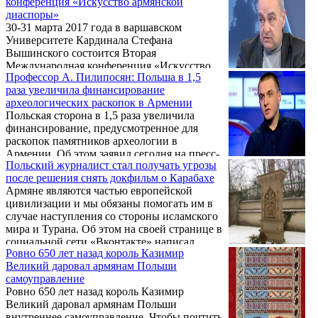
конференция «Искусство армянской
филармонии.
диаспоры»
30-31 марта 2017 года в варшавском
Университете Кардинала Стефана
Вышинского состоится Вторая
Международная конференция «Искусство
Профессор А. Пилипосян: Польша в 1,5
армянской диаспоры». Организаторами
раза увеличила финансирование
конференции выступили Польский
археологических раскопок в Армении
институт изучения мирового искусства и
Польская сторона в 1,5 раза увеличила
Университет Кардинала Стефана
финансирование, предусмотренное для
Вышинского, при поддержке организаций
раскопок памятников археологии в
«Фонд Саакян» и «Центр межкультурного и
Армении. Об этом заявил сегодня на пресс-
межрелигиозного диалога».
Польский журналист стал получать угрозы
конференции заведующий кафедрой
после решения снять докфильм о Карабахе
истории Армении Армянского
Армяне являются частью европейской
государственного педагогического
цивилизации и мы обязаны помогать им в
университета (АГПУ) им. Х. Абовяна,
случае наступления со стороны исламского
заместитель директора по научной
мира и Турана. Об этом на своей странице в
деятельности государственной
социальной сети «Вконтакте» написал
некоммерческой организации «Служба по
Ровно 650 лет назад король Казимир
польский журналист Томаш Мацейчук. Он
охране исторической среды и историко-
Великий даровал армянам Польши
также заявил, что получает угрозы после
культурных музеев-заповедников»
самоуправление
того, как решил снять документальный
министерства культуры РА, доктор
Ровно 650 лет назад король Казимир
фильм о Карабахе.
исторических наук, профессор ...
Великий даровал армянам Польши
внутреннее самоуправление. Чтобы почтить