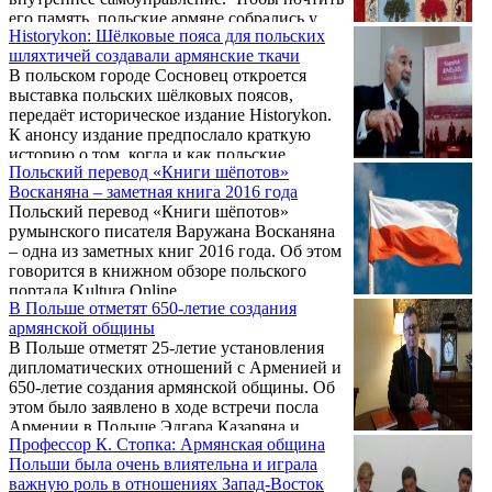
его память, польские армяне собрались у
Historykon: Шёлковые пояса для польских
надгробия короля в Кракове, передаёт 3-е
шляхтичей создавали армянские ткачи
Польское телевидение.
В польском городе Сосновец откроется
выставка польских шёлковых поясов,
передаёт историческое издание Historykon.
К анонсу издание предпослало краткую
историю о том, когда и как польские
Польский перевод «Книги шёпотов»
дворяне начали носить пояса – и кто их
Восканяна – заметная книга 2016 года
создавал и привозил.
Польский перевод «Книги шёпотов»
румынского писателя Варужана Восканяна
– одна из заметных книг 2016 года. Об этом
говорится в книжном обзоре польского
портала Kultura Online.
В Польше отметят 650-летие создания
армянской общины
В Польше отметят 25-летие установления
дипломатических отношений с Арменией и
650-летие создания армянской общины. Об
этом было заявлено в ходе встречи посла
Армении в Польше Эдгара Казаряна и
Профессор К. Стопка: Армянская община
архиепископа Варшавы, предстоятеля
Польши была очень влиятельна и играла
общины армян-католиков Польши
важную роль в отношениях Запад-Восток
кардинала Казимежа Нича.