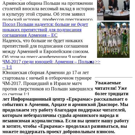
Армянская община Польши на протяжении
столетий вносила весомый вклад в историю
и культуру этой страны. Об этом заявил
польский историк, профессор престижного
Посол Польши надеется: больше не будет
Ягеллонского университета Кракова
никаких препятствий для подписания
Кшиштоф Стопка в интервью сайту
соглашения Армения – ЕС
Scholarm.com. С полной версией интервью
Надеюсь, что больше не будет никаких
можно ознакомиться здесь
препятствий для подписания соглашения
(http://scholarm.com/pages/interview/14).
между Арменией и Европейским союзом.
Об этом на пресс-конференции 9 ноября
ЧМ-2017 среди юношей: Армения – Польша
>>
заявил Чрезвычайный и полномочный
– 1:1
посол Польши в Армении Ежи Марек
Юношеская сборная Армении до 17-и лет
Новаковски.
стартовала с ничьей в отборочном турнире
Уважаемые
ЧМ-2017. Прошедший в Израиле матч
читатели! Уже
против сверстников из Польши завершился
более тридцати
со счетом 1:1.
лет Информационный центр «Еркрамас» рассказывает о
событиях в Армении, Арцахе и армянской Диаспоре. Мы
продолжаем эту работу благодаря поддержке читателей,
которым небезразличны судьба армянского народа и
независимая журналистика. Если вы цените нашу работу
и хотите, чтобы «Еркрамас» продолжал развиваться, вы
можете поддержать проект добровольным взносом.