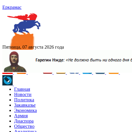
Еркрамас
Пятница, 07 августа 2026 года
Главная
Новости
Политика
Закавказье
Экономика
Армия
Диаспора
Общество
Аналитика