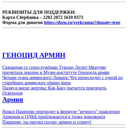
РЕКВИЗИТЫ ДЛЯ ПОДДЕРЖКИ:
Карта Сбербанка – 2202 2072 1610 0373
Форма для донатов
https://dzen.ru/yerkramas?donate=true
ГЕНОЦИД АРМЯН
Связанная со спецслужбами Турции Лилит Мкртчян
прочитала лекцию в Музее-институте Геноцида армян
Четыре этапа армянского Ливана: Что происходит с одной из
старейших армянских общин мира
Палач в маске жертвы: Как Баку пытается присвоить
Освенцим
Армия
Никол Пашинян переходит к формуле "вечного" правления
Армения и ОДКБ приближаются к точке невозврата
Пашинян, ты предал солдат, армию и страну!