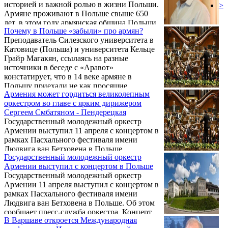
историей и важной ролью в жизни Польши.
>
Армяне проживают в Польше свыше 650
лет, в этом году армянская община Польши
Почему в Польше «забыли» про армян?
отмечает свое 650-летие, которое совпало с
Преподаватель Силезского университета в
25-летием установления дипломатических
Катовице (Польша) и университета Кельце
отношений между Арменией и Польшей,
Грайр Магакян, ссылаясь на разные
эта дата относится к событию из истории
источники в беседе с «Аравот»
Польши, когда король Казимир Великий
констатирует, что в 14 веке армяне в
выдал представителю ААЦ епископу
Польшу приехали не как просящие
Григору исключительные льготы. Об этом в
Армения может гордиться великолепным
убежища беженцы, а как «колонизаторы» –
беседе с «Арменпресс» сказал посол
оркестром во главе с ярким дирижером
в хорошем смысле этого слова.
Армении ...
Сергеем Смбатяном - Пендерецкая
Государственный молодежный оркестр
Армении выступил 11 апреля с концертом в
рамках Пасхального фестиваля имени
Людвига ван Бетховена в Польше.
Государственный молодежный оркестр
Армении выступил с концертом в Польше
Государственный молодежный оркестр
Армении 11 апреля выступил с концертом в
рамках Пасхального фестиваля имени
Людвига ван Бетховена в Польше. Об этом
сообщает пресс-служба оркестра. Концерт
В Варшаве откроется Международная
состоялся в концертном зале Варшавской