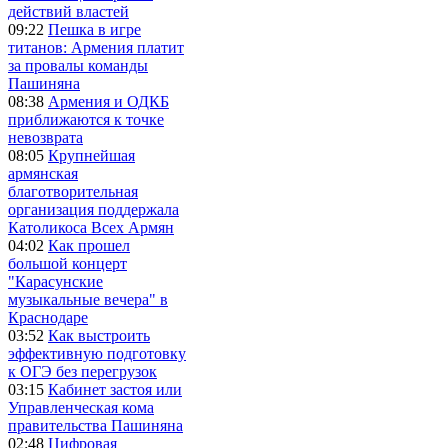
действий властей
09:22
Пешка в игре
титанов: Армения платит
за провалы команды
Пашиняна
08:38
Армения и ОДКБ
приближаются к точке
невозврата
08:05
Крупнейшая
армянская
благотворительная
организация поддержала
Католикоса Всех Армян
04:02
Как прошел
большой концерт
"Карасунские
музыкальные вечера" в
Краснодаре
03:52
Как выстроить
эффективную подготовку
к ОГЭ без перегрузок
03:15
Кабинет застоя или
Управленческая кома
правительства Пашиняна
02:48
Цифровая