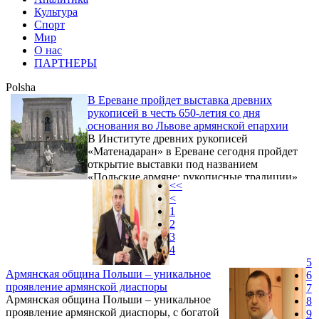
Культура
Спорт
Мир
О нас
ПАРТНЕРЫ
Polsha
В Ереване пройдет выставка древних
рукописей в честь 650-летия со дня
основания во Львове армянской епархии
В Институте древних рукописей
«Матенадаран» в Ереване сегодня пройдет
открытие выставки под названием
«Польские армяне: рукописные традиции»,
<<
посвященной 650-летию со дня основания
<
армянской епархии в польском Львове.
1
2
3
4
5
Армянская община Польши – уникальное
6
проявление армянской диаспоры
7
Армянская община Польши – уникальное
8
проявление армянской диаспоры, с богатой
9