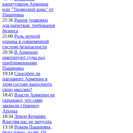
капитуляция Армении
или "Троянский конь" от
Пашиняна
21:36
Рынок упаковки
для напитков: требования
бизнеса
21:00
Роль личной
охраны в современной
системе безопасности
20:36
В Армении
имитируют суды над
приближенными
Пашиняна
19:18
Способен ли
парламент Армении в
этом составе выполнить
свою миссию?
18:45
Власти Армении не
скрывают, что сами
закрыли страницу
Арцаха
18:34
Левон Кочарян:
Властям нас не запугать
13:18
Режим Пашиняна,
безусловно, падёт. От