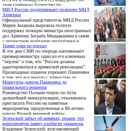
этом сообщило Агентство по
МИД России поддерживает позицию МИД
сотрудничеству в области оборонной
Армении
безопасности, входящее в состав Пентагона.
Официальный представитель МИД России
Мария Захарова выразила полную
поддержку позиции министра иностранных
дел Армении Зограба Мнацаканяна в связи
с неучастием делегации республики в
Трамп тоже не поехал
памятных мероприятиях в Польше 1
В эти дни СМИ по очереди напоминают
сентября, приуроченных к 80-летней
премьер-министру один из его ключевых
годовщине начала Второй мировой войны.
"перлов" о том, что "Россия должна
адаптироваться к армянской революции".
Прозападные издания упрекают Пашиняна
в том, что все вышло с точностью до
Манкурты довели Пашиняна до
наоборот, ссылаясь на его отказ от визита в
правильного решения
Польшу. Предполагалось, что возглавляемая
Руководство Польши пошло по пути
премьером делегация 3-5 сентября примет
дальнейшей манкуртизации, отказавшись
участие в 29-м международном
пригласить Россию на памятные
экономическом форуме, а также в
мероприятия, приуроченные к 80-летию
мероприятиях, посвященных 80-й
начала Второй мировой войны.
годовщине начала Второй мировой войны.
Зеленский забыл об армянах, решив, что
керосиновую лампу изобрели украинцы
Владимир Зеленский, возглавляющий