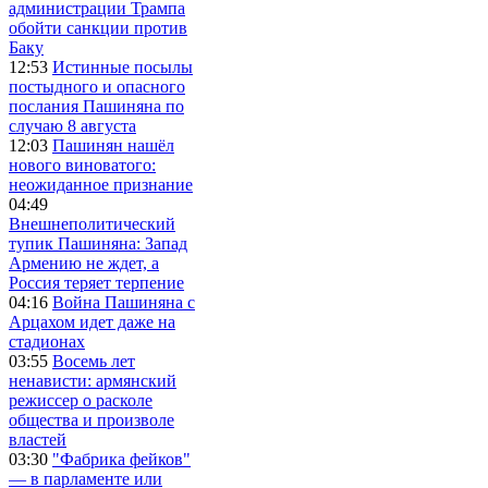
администрации Трампа
обойти санкции против
Баку
12:53
Истинные посылы
постыдного и опасного
послания Пашиняна по
случаю 8 августа
12:03
Пашинян нашёл
нового виноватого:
неожиданное признание
04:49
Внешнеполитический
тупик Пашиняна: Запад
Армению не ждет, а
Россия теряет терпение
04:16
Война Пашиняна с
Арцахом идет даже на
стадионах
03:55
Восемь лет
ненависти: армянский
режиссер о расколе
общества и произволе
властей
03:30
"Фабрика фейков"
— в парламенте или