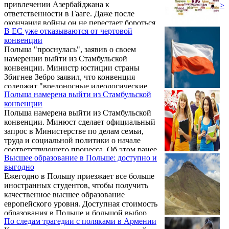
привлечении Азербайджана к
>
ответственности в Гааге. Даже после
окончания войны он не перестает бороться
В ЕС уже отказываются от чертовой
за справедливость. Корреспондент Sputnik
конвенции
Армения Марианна Пайтян провела
Польша "проснулась", заявив о своем
эксклюзивное интервью с польским
намерении выйти из Стамбульской
деятелем.
конвенции. Министр юстиции страны
Збигнев Зебро заявил, что конвенция
содержит "вредоносные идеологические
Польша намерена выйти из Стамбульской
положения", предполагающие, что
конвенции
"биология не определяет стать человека, и
Польша намерена выйти из Стамбульской
что это вопрос общественно-
конвенции. Минюст сделает официальный
культурологического выбора каждого".
запрос в Министерстве по делам семьи,
труда и социальной политики о начале
соответствующего процесса. Об этом ранее
Высшее образование в Польше: доступно и
заявил министр юстиции Польши Збигнев
выгодно
Зёбро. По его словам, Стамбульская
Ежегодно в Польшу приезжает все больше
конвенция содержит «вредоносные
иностранных студентов, чтобы получить
идеологические положения», передает
качественное высшее образование
«Радио Польша».
европейского уровня. Доступная стоимость
образования в Польше и большой выбор
По следам трагедии с поляками в Армении
ВУЗов привлекает абитуриентов из разных