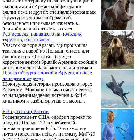
Комитет по туризму после консультаций с
стран, в том числе и Украины. Получение
экспертами из Армянской федерации
польского диплома предоставляет большие
альпинизма и других специализированных
возможности для карьерного роста и поиска
структур с учетом соображений
достойной работы.
безопасности призывает избегать в
ближайшие дни воздержаться от
Рев медведя, напавшего на польских
восхождений на Арагац.
туристов, еще слышен
Участок на горе Арагац, где произошла
трагедия с парой из Польши, опасен для
альпинистов. Об этом в беседе с
корреспондентом Sputnik Армения сообщил
вице-президент Федерации альпинизма и
Польский турист погиб в Армении после
горного туризма Сурен Даниелян.
нападения медведя
Шокирующая история произошла в горах
Армении. Молодой поляк, спасая невесту
от нападения медведя, вступил в бой с
хищником и разбился, упав с высоты..
F-35 у границ России
Госдепартамент США одобрил проект по
продаже Польше 32 истребителей-
бомбардировщиков F-35. Эти самолеты
пятого поколения пойдут на смену МиГ-29
и Су-22 и обойдутся в 6,5 млрд долл. Об