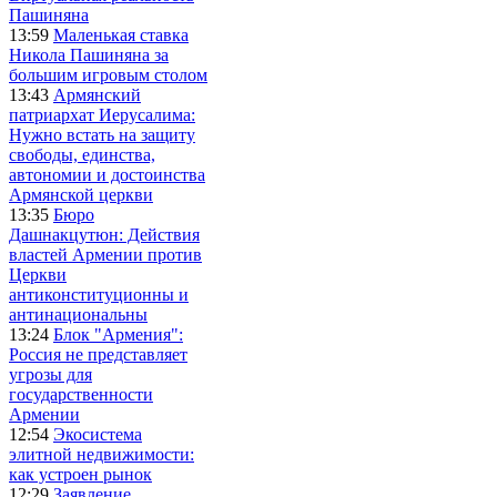
Пашиняна
13:59
Маленькая ставка
Никола Пашиняна за
большим игровым столом
13:43
Армянский
патриархат Иерусалима:
Нужно встать на защиту
свободы, единства,
автономии и достоинства
Армянской церкви
13:35
Бюро
Дашнакцутюн: Действия
властей Армении против
Церкви
антиконституционны и
антинациональны
13:24
Блок "Армения":
Россия не представляет
угрозы для
государственности
Армении
12:54
Экосистема
элитной недвижимости:
как устроен рынок
12:29
Заявление