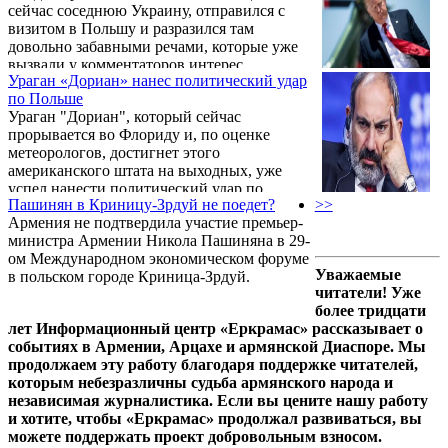
сейчас соседнюю Украину, отправился с
визитом в Польшу и разразился там
довольно забавными речами, которые уже
вызвали у комментаторов интерес.
Ураган «Дориан» нанес политический удар
по Польше
Ураган "Дориан", который сейчас
прорывается во Флориду и, по оценке
метеорологов, достигнет этого
американского штата на выходных, уже
успел нанести политический удар по
Пашинян в Криницу-Зрдуй не поедет?
>>
правящей польской партии "Право и
Армения не подтвердила участие премьер-
Справедливость" (PiS).
министра Армении Никола Пашиняна в 29-
ом Международном экономическом форуме
Уважаемые
в польском городе Криница-Зрдуй.
читатели! Уже
более тридцати
лет Информационный центр «Еркрамас» рассказывает о
событиях в Армении, Арцахе и армянской Диаспоре. Мы
продолжаем эту работу благодаря поддержке читателей,
которым небезразличны судьба армянского народа и
независимая журналистика. Если вы цените нашу работу
и хотите, чтобы «Еркрамас» продолжал развиваться, вы
можете поддержать проект добровольным взносом.