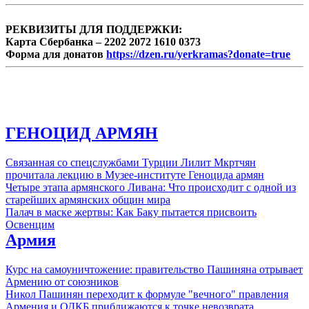
РЕКВИЗИТЫ ДЛЯ ПОДДЕРЖКИ:
Карта Сбербанка – 2202 2072 1610 0373
Форма для донатов
https://dzen.ru/yerkramas?donate=true
ГЕНОЦИД АРМЯН
Связанная со спецслужбами Турции Лилит Мкртчян
прочитала лекцию в Музее-институте Геноцида армян
Четыре этапа армянского Ливана: Что происходит с одной из
старейших армянских общин мира
Палач в маске жертвы: Как Баку пытается присвоить
Освенцим
Армия
Курс на самоуничтожение: правительство Пашиняна отрывает
Армению от союзников
Никол Пашинян переходит к формуле "вечного" правления
Армения и ОДКБ приближаются к точке невозврата