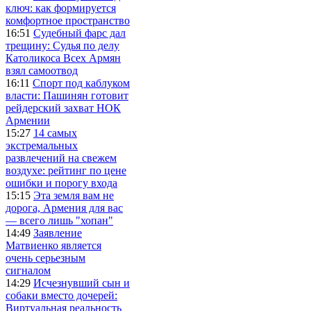
ключ: как формируется
комфортное пространство
16:51
Судебный фарс дал
трещину: Судья по делу
Католикоса Всех Армян
взял самоотвод
16:11
Спорт под каблуком
власти: Пашинян готовит
рейдерский захват НОК
Армении
15:27
14 самых
экстремальных
развлечений на свежем
воздухе: рейтинг по цене
ошибки и порогу входа
15:15
Эта земля вам не
дорога, Армения для вас
— всего лишь "хопан"
14:49
Заявление
Матвиенко является
очень серьезным
сигналом
14:29
Исчезнувший сын и
собаки вместо дочерей:
Виртуальная реальность