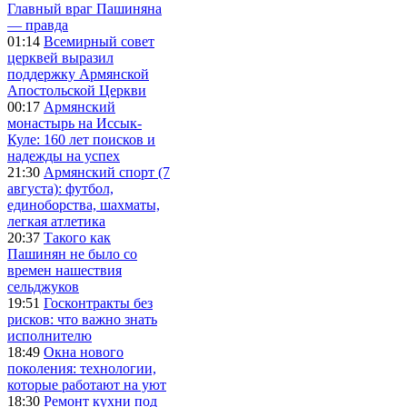
Главный враг Пашиняна
— правда
01:14
Всемирный совет
церквей выразил
поддержку Армянской
Апостольской Церкви
00:17
Армянский
монастырь на Иссык-
Куле: 160 лет поисков и
надежды на успех
21:30
Армянский спорт (7
августа): футбол,
единоборства, шахматы,
легкая атлетика
20:37
Такого как
Пашинян не было со
времен нашествия
сельджуков
19:51
Госконтракты без
рисков: что важно знать
исполнителю
18:49
Окна нового
поколения: технологии,
которые работают на уют
18:30
Ремонт кухни под