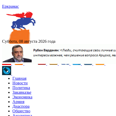
Еркрамас
Суббота, 08 августа 2026 года
Главная
Новости
Политика
Закавказье
Экономика
Армия
Диаспора
Общество
Аналитика