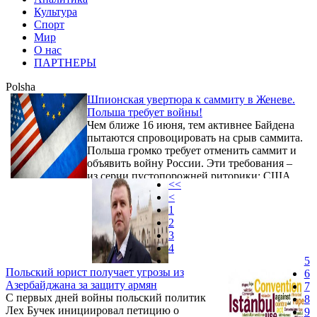
Культура
Спорт
Мир
О нас
ПАРТНЕРЫ
Polsha
Шпионская увертюра к саммиту в Женеве.
Польша требует войны!
Чем ближе 16 июня, тем активнее Байдена
пытаются спровоцировать на срыв саммита.
Польша громко требует отменить саммит и
объявить войну России. Эти требования –
из серии пустопорожней риторики: США
<<
не готовы к войне с Россией, и в России об
<
этом знают…
1
2
3
4
5
Польский юрист получает угрозы из
6
Азербайджана за защиту армян
7
С первых дней войны польский политик
8
Лех Бучек инициировал петицию о
9