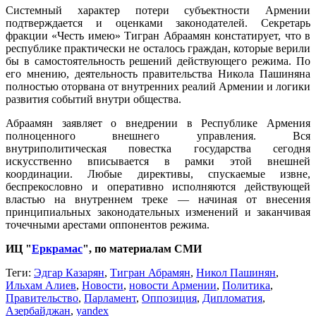
Системный характер потери субъектности Армении
подтверждается и оценками законодателей. Секретарь
фракции «Честь имею» Тигран Абраамян констатирует, что в
республике практически не осталось граждан, которые верили
бы в самостоятельность решений действующего режима. По
его мнению, деятельность правительства Никола Пашиняна
полностью оторвана от внутренних реалий Армении и логики
развития событий внутри общества.
Абраамян заявляет о внедрении в Республике Армения
полноценного внешнего управления. Вся
внутриполитическая повестка государства сегодня
искусственно вписывается в рамки этой внешней
координации. Любые директивы, спускаемые извне,
беспрекословно и оперативно исполняются действующей
властью на внутреннем треке — начиная от внесения
принципиальных законодательных изменений и заканчивая
точечными арестами оппонентов режима.
ИЦ "
Еркрамас
", по материалам СМИ
Теги:
Эдгар Казарян
,
Тигран Абрамян
,
Никол Пашинян
,
Ильхам Алиев
,
Новости
,
новости Армении
,
Политика
,
Правительство
,
Парламент
,
Оппозиция
,
Дипломатия
,
Азербайджан
,
yandex