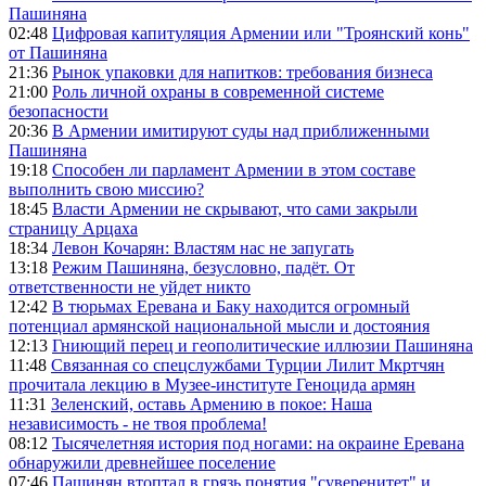
Пашиняна
02:48
Цифровая капитуляция Армении или "Троянский конь"
от Пашиняна
21:36
Рынок упаковки для напитков: требования бизнеса
21:00
Роль личной охраны в современной системе
безопасности
20:36
В Армении имитируют суды над приближенными
Пашиняна
19:18
Способен ли парламент Армении в этом составе
выполнить свою миссию?
18:45
Власти Армении не скрывают, что сами закрыли
страницу Арцаха
18:34
Левон Кочарян: Властям нас не запугать
13:18
Режим Пашиняна, безусловно, падёт. От
ответственности не уйдет никто
12:42
В тюрьмах Еревана и Баку находится огромный
потенциал армянской национальной мысли и достояния
12:13
Гниющий перец и геополитические иллюзии Пашиняна
11:48
Связанная со спецслужбами Турции Лилит Мкртчян
прочитала лекцию в Музее-институте Геноцида армян
11:31
Зеленский, оставь Армению в покое: Наша
независимость - не твоя проблема!
08:12
Тысячелетняя история под ногами: на окраине Еревана
обнаружили древнейшее поселение
07:46
Пашинян втоптал в грязь понятия "суверенитет" и