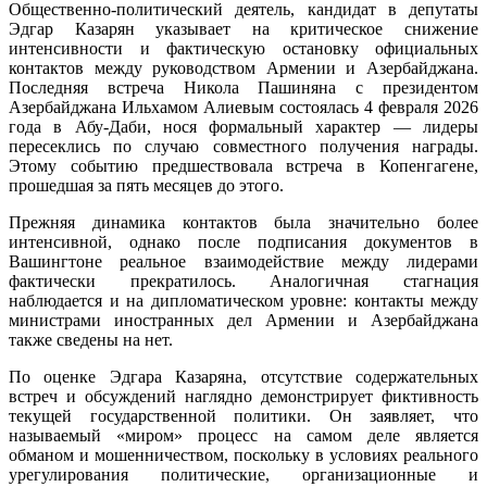
Общественно-политический деятель, кандидат в депутаты
Эдгар Казарян указывает на критическое снижение
интенсивности и фактическую остановку официальных
контактов между руководством Армении и Азербайджана.
Последняя встреча Никола Пашиняна с президентом
Азербайджана Ильхамом Алиевым состоялась 4 февраля 2026
года в Абу-Даби, нося формальный характер — лидеры
пересеклись по случаю совместного получения награды.
Этому событию предшествовала встреча в Копенгагене,
прошедшая за пять месяцев до этого.
Прежняя динамика контактов была значительно более
интенсивной, однако после подписания документов в
Вашингтоне реальное взаимодействие между лидерами
фактически прекратилось. Аналогичная стагнация
наблюдается и на дипломатическом уровне: контакты между
министрами иностранных дел Армении и Азербайджана
также сведены на нет.
По оценке Эдгара Казаряна, отсутствие содержательных
встреч и обсуждений наглядно демонстрирует фиктивность
текущей государственной политики. Он заявляет, что
называемый «миром» процесс на самом деле является
обманом и мошенничеством, поскольку в условиях реального
урегулирования политические, организационные и