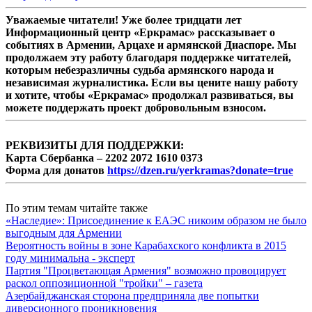
Уважаемые читатели! Уже более тридцати лет
Информационный центр «Еркрамас» рассказывает о
событиях в Армении, Арцахе и армянской Диаспоре. Мы
продолжаем эту работу благодаря поддержке читателей,
которым небезразличны судьба армянского народа и
независимая журналистика. Если вы цените нашу работу
и хотите, чтобы «Еркрамас» продолжал развиваться, вы
можете поддержать проект добровольным взносом.
РЕКВИЗИТЫ ДЛЯ ПОДДЕРЖКИ:
Карта Сбербанка – 2202 2072 1610 0373
Форма для донатов
https://dzen.ru/yerkramas?donate=true
По этим темам читайте также
«Наследие»: Присоединение к ЕАЭС никоим образом не было
выгодным для Армении
Вероятность войны в зоне Карабахского конфликта в 2015
году минимальна - эксперт
Партия "Процветающая Армения" возможно провоцирует
раскол оппозиционной "тройки" – газета
Азербайджанская сторона предприняла две попытки
диверсионного проникновения