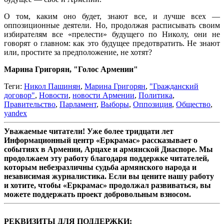
О том, каким оно будет, знают все, и лучше всех —
оппозиционные деятели. Но, продолжая расписывать своим
избирателям все «прелести» будущего по Николу, они не
говорят о главном: как это будущее предотвратить. Не знают
или, простите за предположение, не хотят?
Марина Григорян, "Голос Армении"
Теги:
Никол Пашинян
,
Марина Григорян
,
"Гражданский
договор"
,
Новости
,
новости Армении
,
Политика
,
Правительство
,
Парламент
,
Выборы
,
Оппозиция
,
Общество
,
yandex
Уважаемые читатели! Уже более тридцати лет
Информационный центр «Еркрамас» рассказывает о
событиях в Армении, Арцахе и армянской Диаспоре. Мы
продолжаем эту работу благодаря поддержке читателей,
которым небезразличны судьба армянского народа и
независимая журналистика. Если вы цените нашу работу
и хотите, чтобы «Еркрамас» продолжал развиваться, вы
можете поддержать проект добровольным взносом.
РЕКВИЗИТЫ ДЛЯ ПОДДЕРЖКИ: