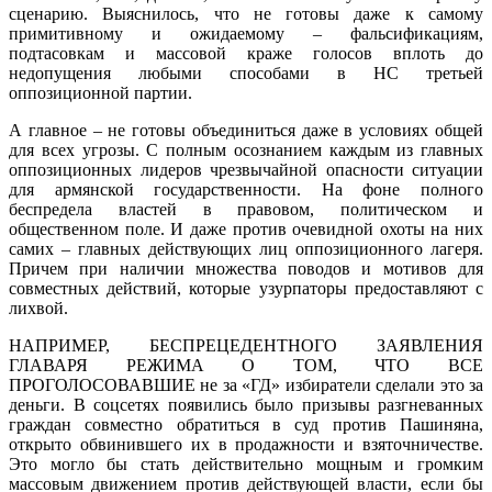
сценарию. Выяснилось, что не готовы даже к самому
примитивному и ожидаемому – фальсификациям,
подтасовкам и массовой краже голосов вплоть до
недопущения любыми способами в НС третьей
оппозиционной партии.
А главное – не готовы объединиться даже в условиях общей
для всех угрозы. С полным осознанием каждым из главных
оппозиционных лидеров чрезвычайной опасности ситуации
для армянской государственности. На фоне полного
беспредела властей в правовом, политическом и
общественном поле. И даже против очевидной охоты на них
самих – главных действующих лиц оппозиционного лагеря.
Причем при наличии множества поводов и мотивов для
совместных действий, которые узурпаторы предоставляют с
лихвой.
НАПРИМЕР, БЕСПРЕЦЕДЕНТНОГО ЗАЯВЛЕНИЯ
ГЛАВАРЯ РЕЖИМА О ТОМ, ЧТО ВСЕ
ПРОГОЛОСОВАВШИЕ не за «ГД» избиратели сделали это за
деньги. В соцсетях появились было призывы разгневанных
граждан совместно обратиться в суд против Пашиняна,
открыто обвинившего их в продажности и взяточничестве.
Это могло бы стать действительно мощным и громким
массовым движением против действующей власти, если бы