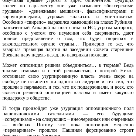
озвучивая прямые угрозы в адрес оппонентов. Будущих
коллег по парламенту они уже называют «боксерскими
грушами», «денежными мешками», фальсификаторами и
коррупционерами, угрожая «наказать и уничтожить».
Особенно «свирепо» выразился хамеющий на глазах Рубинян,
назначенный Анкарой на пост спикера НС, угрозы которого,
особенно с учетом его неумения себя сдерживать, дают
полное представление о том, что будет твориться в
законодательном органе страны… Примерно то же, что
заварила правящая партия на заседании Совета старейшин
Еревана пару недель назад, но наверняка похлеще.
Может, оппозиция решила объединиться… в тюрьме? Ведь
такими темпами и с той решимостью, с которой Никол
отстаивает свою узурпированную власть, очень скоро на
свободе не останется ни одного из лидеров и тех сил, что
прошли в парламент, и тех, что их поддерживали, и всех, кто
является реальной оппозицией властям и имеет какую-то
поддержку в обществе.
И тогда произойдет уже узурпация оппозиционного поля
пашиняновскими сателлитами — его будущими
«соперниками» на следующих – внеочередных или очередных
— выборах. Потому что пока оппозиция медленно
«переваривает» прошлое, Пашинян форсированно строит
будущее — свое и Армении.