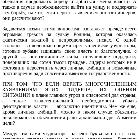
обещания продолжать борьбу и добиться смены власти? А
также в случае необходимости выйти на улицу и поддержать
эту борьбу, на что, если верить заявлениям оппозиционеров,
они рассчитывают?
Задаваться всеми этими вопросами заставляет прежде всего
огромная тревога за судьбу Родины, которая оказалась
фактически зажатой в непреодолимых тисках. С одной
стороны – сплоченные общими преступлениями узурпаторы,
готовые зубами защищать свою власть и благополучие, с
другой — оппозиционные силы, получившие поддержку
поверивших им сотен тысяч граждан, лидеры которых не в
состоянии переступить через личные амбиции и возможные
противоречия ради спасения армянской государственности.
ПРИ ТОМ, ЧТО ЕСЛИ ВЕРИТЬ МНОГОЧИСЛЕННЫМ
ЗАЯВЛЕНИЯМ ЭТИХ ЛИДЕРОВ, ИХ ОЦЕНКИ
СИТУАЦИИ в плане главных угроз и опасностей для страны,
а также экзистенциальной необходимости убрать
действующие власти — абсолютно идентичны. Чем же еще,
кроме личных амбиций, можно в таком случае объяснить
невозможность объединения ради архиважной для Армении
цели?
Между тем сами узурпаторы наглеют буквально на глазах,