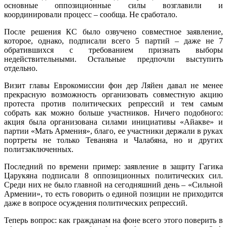
основные оппозиционные силы возглавили и
координировали процесс – сообща. Не сработало.
После решения КС было озвучено совместное заявление,
которое, однако, подписали всего 5 партий – даже не 7
обратившихся с требованием признать выборы
недействительными. Остальные предпочли выступить
отдельно.
Визит главы Еврокомиссии фон дер Ляйен давал не менее
прекрасную возможность организовать совместную акцию
протеста против политических репрессий и тем самым
собрать как можно больше участников. Ничего подобного:
акция была организована силами инициативы «Айакве» и
партии «Мать Армения», благо, ее участники держали в руках
портреты не только Теваняна и Чалабяна, но и других
политзаключенных.
Последний по времени пример: заявление в защиту Гагика
Царукяна подписали 8 оппозиционных политических сил.
Среди них не было главной на сегодняшний день – «Сильной
Армении», то есть говорить о единой позиции не приходится
даже в вопросе осуждения политических репрессий.
Теперь вопрос: как гражданам на фоне всего этого поверить в