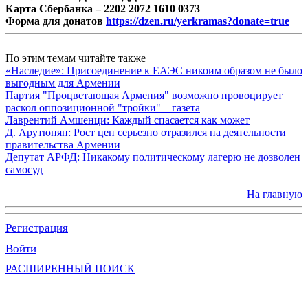
Карта Сбербанка – 2202 2072 1610 0373
Форма для донатов
https://dzen.ru/yerkramas?donate=true
По этим темам читайте также
«Наследие»: Присоединение к ЕАЭС никоим образом не было
выгодным для Армении
Партия "Процветающая Армения" возможно провоцирует
раскол оппозиционной "тройки" – газета
Лаврентий Амшенци: Каждый спасается как может
Д. Арутюнян: Рост цен серьезно отразился на деятельности
правительства Армении
Депутат АРФД: Никакому политическому лагерю не дозволен
самосуд
На главную
Регистрация
Войти
РАСШИРЕННЫЙ ПОИСК