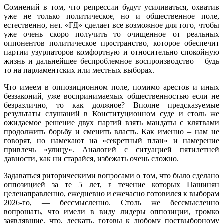
Сомнений в том, что репрессии будут усиливаться, охватив
уже не только политическое, но и общественное поле,
естественно, нет. «ГД» сделает все возможное для того, чтобы
уже очень скоро получить то очищенное от реальных
оппонентов политическое пространство, которое обеспечит
партии узурпаторов комфортную и относительно спокойную
жизнь и дальнейшее беспроблемное воспроизводство – будь
то на парламентских или местных выборах.
Что имеем в оппозиционном поле, помимо арестов и иных
беззаконий, уже воспринимаемых общественностью если не
безразлично, то как должное? Вполне предсказуемые
результаты слушаний в Конституционном суде и столь же
ожидаемое решение двух партий взять мандаты с клятвами
продолжить борьбу и сменить власть. Как именно – нам не
говорят, но намекают на «секретный план» и намерение
привлечь «улицу». Аналогий с ситуацией пятилетней
давности, как ни старайся, избежать очень сложно.
Задаваться риторическими вопросами о том, что было сделано
оппозицией за те 5 лет, в течение которых Пашинян
целенаправленно, ежедневно и ежечасно готовился к выборам
2026-го, — бессмысленно. Столь же бессмысленно
вопрошать, что имели в виду лидеры оппозиции, громко
заявлявшие, что, дескать, готовы к любому поствыборному