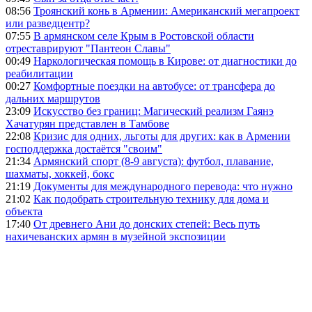
08:56
Троянский конь в Армении: Американский мегапроект
или разведцентр?
07:55
В армянском селе Крым в Ростовской области
отреставрируют "Пантеон Славы"
00:49
Наркологическая помощь в Кирове: от диагностики до
реабилитации
00:27
Комфортные поездки на автобусе: от трансфера до
дальних маршрутов
23:09
Искусство без границ: Магический реализм Гаянэ
Хачатурян представлен в Тамбове
22:08
Кризис для одних, льготы для других: как в Армении
господдержка достаётся "своим"
21:34
Армянский спорт (8-9 августа): футбол, плавание,
шахматы, хоккей, бокс
21:19
Документы для международного перевода: что нужно
21:02
Как подобрать строительную технику для дома и
объекта
17:40
От древнего Ани до донских степей: Весь путь
нахичеванских армян в музейной экспозиции