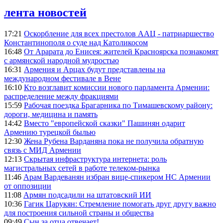
лента новостей
17:21
Оскорбление для всех престолов ААЦ - патриаршество
Константинополя о суде над Католикосом
16:48
От Арарата до Енисея: жителей Красноярска познакомят
с армянской народной мудростью
16:31
Армения и Арцах будут представлены на
международном фестивале в Вене
16:10
Кто возглавит комиссии нового парламента Армении:
распределение между фракциями
15:59
Рабочая поездка Брагарника по Тимашевскому району:
дороги, медицина и память
14:42
Вместо "европейской сказки" Пашинян одарит
Армению турецкой былью
12:30
Жена Рубена Варданяна пока не получила обратную
связь с МИД Армении
12:13
Скрытая инфраструктура интернета: роль
магистральных сетей в работе телеком-рынка
11:46
Арам Вардеванян избран вице-спикером НС Армении
от оппозиции
11:08
Армян подсадили на штатовский ИИ
10:36
Гагик Царукян: Стремление помогать друг другу важно
для построения сильной страны и общества
09:49
Сын за отца отвечает!