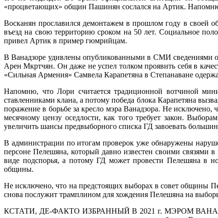
«процветающих» общин Пашинян сослался на Артик. Напомню,
Восканян прославился демонтажем в прошлом году в своей о
въезд на свою территорию сроком на 50 лет. Социальное по
привел Артик в пример гюмрийцам.
В Ванадзоре удивлены опубликованными в СМИ сведениями о т
Арен Мкртчян. Он даже не успел толком проявить себя в качес
«Сильная Армения» Самвела Карапетяна в Степанаване одержал
Напомню, что Лори считается традиционной вотчиной минис
ставленниками клана, а потому победа блока Карапетяна вызва
поражение в борьбе за кресло мэра Ванадзора. Не исключено, 
месячному цензу оседлости, как того требует закон. Выбор
увеличить шансы предвыборного списка ГД завоевать большинс
В администрации по итогам проверок уже обнаружены наруше
персоне Пелешяна, который давно известен своими связями в 
виде подспорья, а потому ГД может провести Пелешяна в но
общины.
Не исключено, что на предстоящих выборах в совет общины П
снова послужит трамплином для хождения Пелешяна на выбор
КСТАТИ, ДЕ-ФАКТО ИЗБРАННЫЙ В 2021 г. МЭРОМ ВАНАДЗОР