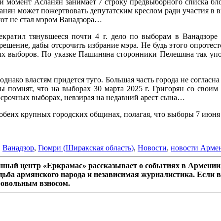
ый момент Асланян занимает 7 строку предвыборного списка блок
анян может пожертвовать депутатским креслом ради участия в вы
тот не стал мэром Ванадзора…
кратил тянувшееся почти 4 г. дело по выборам в Ванадзоре 
шение, дабы отсрочить избрание мэра. Не будь этого опротесто
ых выборов. По указке Пашиняна сторонники Пелешяна так упо
днако властям придется туго. Большая часть города не согласна 
 помнят, что на выборах 30 марта 2025 г. Григорян со своим 
осрочных выборах, невзирая на недавний арест сына…
 обеих крупных городских общинах, полагая, что выборы 7 ию
,
Ванадзор
,
Гюмри (Ширакская область)
,
Новости
,
новости Арме
ный центр «Еркрамас» рассказывает о событиях в Армении,
дьба армянского народа и независимая журналистика. Если в
ровольным взносом.