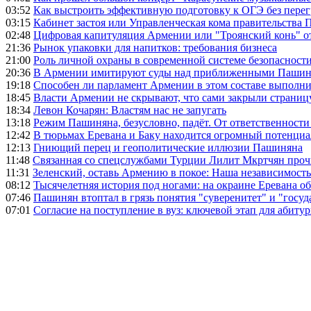
03:52
Как выстроить эффективную подготовку к ОГЭ без перег
03:15
Кабинет застоя или Управленческая кома правительства
02:48
Цифровая капитуляция Армении или "Троянский конь" 
21:36
Рынок упаковки для напитков: требования бизнеса
21:00
Роль личной охраны в современной системе безопасност
20:36
В Армении имитируют суды над приближенными Пашин
19:18
Способен ли парламент Армении в этом составе выполн
18:45
Власти Армении не скрывают, что сами закрыли страниц
18:34
Левон Кочарян: Властям нас не запугать
13:18
Режим Пашиняна, безусловно, падёт. От ответственности
12:42
В тюрьмах Еревана и Баку находится огромный потенциа
12:13
Гниющий перец и геополитические иллюзии Пашиняна
11:48
Связанная со спецслужбами Турции Лилит Мкртчян проч
11:31
Зеленский, оставь Армению в покое: Наша независимость 
08:12
Тысячелетняя история под ногами: на окраине Еревана 
07:46
Пашинян втоптал в грязь понятия "суверенитет" и "госуд
07:01
Согласие на поступление в вуз: ключевой этап для абиту