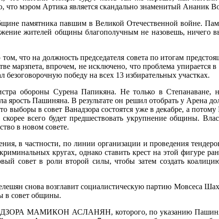
 что мэром Артика является скандально знаменитый Ананик Во
бщине памятника павшим в Великой Отечественной войне. Памят
ложение жителей общины благополучным не назовешь, ничего 
ом, что на должность председателя совета по итогам предстоя
тве марзпета, впрочем, не исключено, что проблема упирается в
 безоговорочную победу на всех 13 избирательных участках.
тра обороны Сурена Папикяна. Не только в Степанаване, но
ла ярость Пашиняна. В результате он решил отобрать у Арена дол
что выборы в совет Ванадзора состоятся уже в декабре, а потому
ам скорее всего будет предшествовать укрупнение общины. Вла
тво в новом совете.
ния, в частности, по линии организации и проведения тендеро
криминальных кругах, однако ставить крест на этой фигуре ран
вый совет в роли второй силы, чтобы затем создать коалицию
елешян снова возглавит социалистическую партию Мовсеса Шахв
ы в совет общины.
А МАМИКОН АСЛАНЯН, которого, по указанию Пашиняна, по