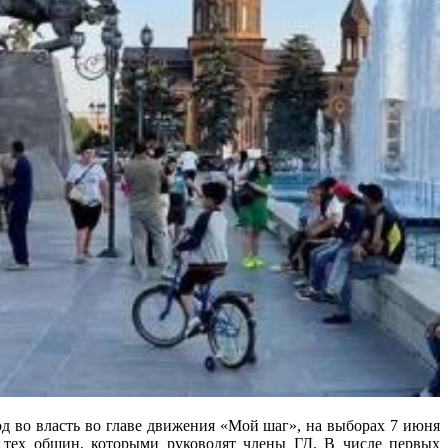
власть во главе движения «Мой шаг», на выборах 7 июня
 тех общин, которыми руководят члены ГД. В числе первых