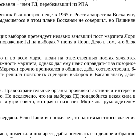
сканян – член ГД, перебежавший из РПА.
ник был построен еще в 1965 г. Россия запретила Восканяну
выдающегося в этом плане Восканян не совершил, но Пашинян
щих выборов претендует недавно занявший пост марзпета Лори
 поражение ГД на выборах 7 июня в Лори. Дело в том, что блок
 и во всем марзе, люди на ответственных постах являются
жность марзпета, однако дал ему шанс оправдаться за позорное
 Мкртчян срочно прописался в общине, дабы соответствовать 6-
сть решила повторить сценарий выборов в Вагаршапате, дабы
в. Правоохранительные органы проявляют активный интерес к
о. Не исключено, что на выборах ГД понадобится некая сила в
 внутри совета, которая и назначит Мкртчяна руководителем
ердяна. Если Пашинян пожелает, то партия местного значения
местили под арест, дабы помешать его де-юре избранию