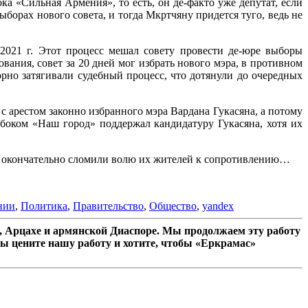
а «Сильная Армения», то есть, он де-факто уже депутат, если
борах нового совета, и тогда Мкртчяну придется туго, ведь не
2021 г. Этот процесс мешал совету провести де-юре выборы
вания, совет за 20 дней мог избрать нового мэра, в противном
рно затягивали судебный процесс, что дотянули до очередных
с арестом законно избранного мэра Вардана Гукасяна, а потому
боком «Наш город» поддержал кандидатуру Гукасяна, хотя их
ня окончательно сломили волю их жителей к сопротивлению…
нии
,
Политика
,
Правительство
,
Общество
,
yandex
 Арцахе и армянской Диаспоре. Мы продолжаем эту работу
ы цените нашу работу и хотите, чтобы «Еркрамас»