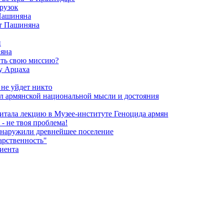
рузок
 Пашиняна
от Пашиняна
и
яна
ить свою миссию?
у Арцаха
 не уйдет никто
л армянской национальной мысли и достояния
итала лекцию в Музее-институте Геноцида армян
- не твоя проблема!
обнаружили древнейшее поселение
арственность"
риента