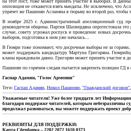
на этот пост, тоже может принять участие в выборах. В данн
оппозиция не откажется взять мандаты. Не исключено, что Асл
упрячет же Пашинян Асланяна в тюрьму во второй раз, чтобы 
В ноябре 2025 г. Административный апелляционный суд пре
руководителя общины. Партия Шахвердяна опротестовала это ре
случае, совету угрожал роспуск и проведение новых досрочн
выборов, подготовка к ним уже началась…
В Гюмри тоже понимают, что досрочные выборы не за горами, о
может поддержать кандидатуру Мартуна Григоряна. Гюмрийцы
кланы враждовали давно. Григорян может принять участие в д
Пашинян по горячим следам пытается закрепить позиции ГД в
Гаспар Адамян, "Голос Армении"
Теги:
Гаспар Адамян
,
Никол Пашинян
,
"Гражданский договор"
Уважаемые читатели! Уже более тридцати лет Информацион
благодаря поддержке читателей, которым небезразличны су
продолжал развиваться, вы можете поддержать проект доб
РЕКВИЗИТЫ ДЛЯ ПОДДЕРЖКИ:
Карта Сбербанка – 2202 2072 1610 0373