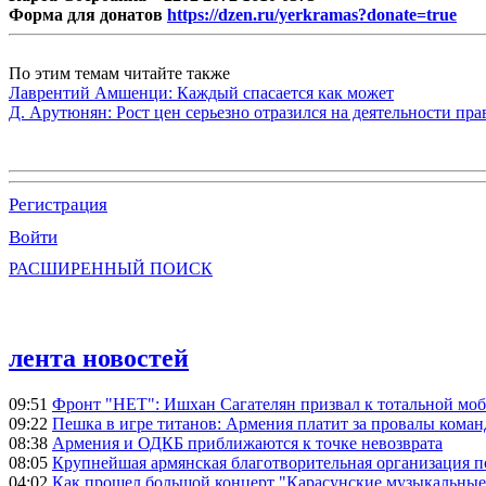
Форма для донатов
https://dzen.ru/yerkramas?donate=true
По этим темам читайте также
Лаврентий Амшенци: Каждый спасается как может
Д. Арутюнян: Рост цен серьезно отразился на деятельности пр
Регистрация
Войти
РАСШИРЕННЫЙ ПОИСК
лента новостей
09:51
Фронт "НЕТ": Ишхан Сагателян призвал к тотальной моб
09:22
Пешка в игре титанов: Армения платит за провалы ком
08:38
Армения и ОДКБ приближаются к точке невозврата
08:05
Крупнейшая армянская благотворительная организация 
04:02
Как прошел большой концерт "Карасунские музыкальные 