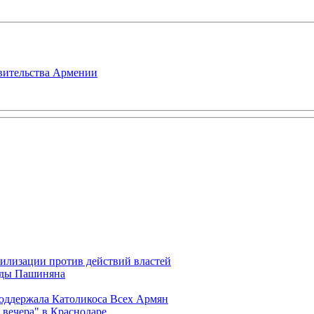
авительства Армении
илизации против действий властей
анды Пашиняна
поддержала Католикоса Всех Армян
вечера" в Краснодаре