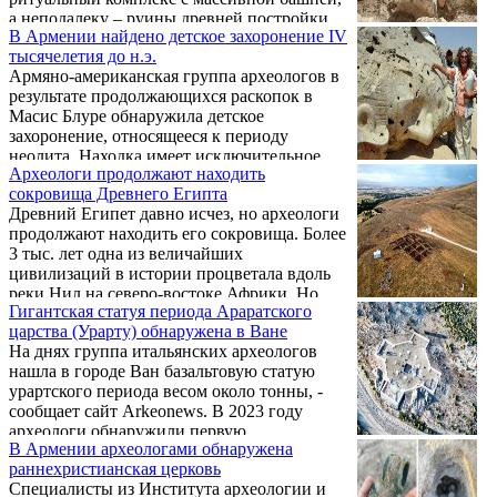
а неподалеку – руины древней постройки,
В Армении найдено детское захоронение IV
украшенной колоннами. Все это было
тысячелетия до н.э.
покрыто золой, что позволило
Армяно-американская группа археологов в
специалистам предположить, что здесь
результате продолжающихся раскопок в
могли произойти катастрофические
Масис Блуре обнаружила детское
события. Об этом корр."ГА" сообщил
захоронение, относящееся к периоду
руководитель археологической экспедиции
неолита. Находка имеет исключительное
Левон Мкртчян.
Археологи продолжают находить
значение, поскольку к настоящему времени
сокровища Древнего Египта
обнаружено всего 3 таких захоронения,
Древний Египет давно исчез, но археологи
относящихся к периоду неолита, два из
продолжают находить его сокровища. Более
которых - в Масисе. Об этом корр."ГА"
3 тыс. лет одна из величайших
сообщил профессор Института археологии
цивилизаций в истории процветала вдоль
и этнографии НАН РА профессор Павел
реки Нил на северо-востоке Африки. Но
Аветисян.
Гигантская статуя периода Араратского
после того, как Древний Египет попал под
царства (Урарту) обнаружена в Ване
власть сначала греков, затем римлян и,
На днях группа итальянских археологов
наконец, мусульман, слава древней
нашла в городе Ван базальтовую статую
цивилизации была погребена под слоями
урартского периода весом около тонны, -
этих различных культур.
сообщает сайт Arkeonews. В 2023 году
археологи обнаружили первую
В Армении археологами обнаружена
монументальную статую такого рода в
раннехристианская церковь
Турции. В этом году нашли еще одну -
Cпециалисты из Института археологии и
вырезанную из цельного блока статую с