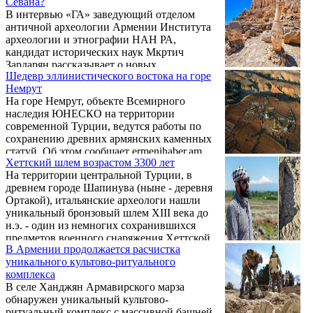
Севана?
Результаты, опубликованные в журнале Npj
охраны королевских гробниц. Артефакт не
В интервью «ГА» заведующий отделом
Heritage Science, показывают, что их
только является первым ...
античной археологии Армении Института
создание было преднамеренным и
археологии и этнографии НАН РА,
колоссальным трудом, и что они были тесно
кандидат исторических наук Мкртич
связаны с древним культом воды.
Зардарян рассказывает о новых
Шедевр эллинистического востока на горе
исследованиях и раскопках, проводимых в
Немрут
бассейне озера Севан.
На горе Немрут, объекте Всемирного
наследия ЮНЕСКО на территории
современной Турции, ведутся работы по
сохранению древних армянских каменных
статуй. Об этом сообщает ermenihaber.am.
Хеттский шлем возрастом 3300 лет
На территории центральной Турции, в
древнем городе Шапинува (ныне - деревня
Ортакой), итальянские археологи нашли
уникальный бронзовый шлем XIII века до
н.э. - один из немногих сохранившихся
предметов военного снаряжения Хеттской
В Армении продолжается расчистка
империи, сообщает портал Arkeonews. Этот
уникального культово-ритуального
артефакт не только проливает свет на
комплекса
технологическое мастерство древнего
В селе Ханджян Армавирского марза
народа, но и раскрывает связь между
обнаружен уникальный культово-
войной и религией в их культуре.
ритуальный комплекс с массивной башней,