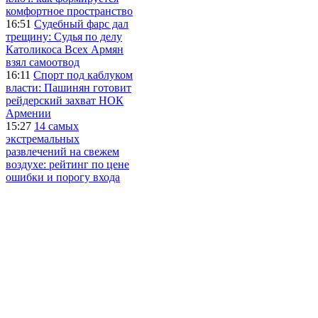
комфортное пространство
16:51
Судебный фарс дал
трещину: Судья по делу
Католикоса Всех Армян
взял самоотвод
16:11
Спорт под каблуком
власти: Пашинян готовит
рейдерский захват НОК
Армении
15:27
14 самых
экстремальных
развлечений на свежем
воздухе: рейтинг по цене
ошибки и порогу входа