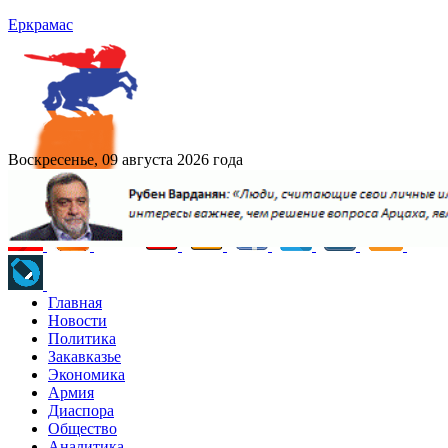
Еркрамас
Воскресенье, 09 августа 2026 года
Главная
Новости
Политика
Закавказье
Экономика
Армия
Диаспора
Общество
Аналитика