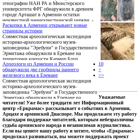
этнографии НAH РА и Мюнстерского
впечатляющими размерами и весом около
университета ФРГ обнаружили в древнем
тонны. После детального изучения группой
городе Арташат в Армении остатки
из Анкары, как ожидается, тайна
неизвестной раннехристианской церкви, -
базальтовой статуи будет раскрыта.
Раскопки в Армении открывают новые
сообщает сайт Мюнстерского университета.
страницы истории
Совместная археологическая экспедиция
историко-археологического музея-
заповедника "Эребуни" и Государственного
Эрмитажа обнаружили в Ереване на
территории крепости Кармир Блур
Археологи из Армении и России
10
уникальное захоронение воина времен
обнаружили две гробницы раннего
>
раннего железного века. Об этом корр."ГА"
железного века в Ереване
>>
сообщил один из руководителей
Совместная археологическая экспедиция
экспедиции археолог-урартолог Микаел
историко-археологического музея-
Бадалян.
заповедника "Эребуни" и Государственного
Уважаемые
Эрмитажа обнаружили в Ереване на
читатели! Уже более тридцати лет Информационный
территории памятника Кармир Блур две
центр «Еркрамас» рассказывает о событиях в Армении,
гробницы раннего железного века. Об этом
Арцахе и армянской Диаспоре. Мы продолжаем эту работу
рассказал ТАСС один из руководителей
благодаря поддержке читателей, которым небезразличны
экспедиции, археолог-урартолог Микаэл
судьба армянского народа и независимая журналистика.
Бадалян.
Если вы цените нашу работу и хотите, чтобы «Еркрамас»
продолжал развиваться, вы можете поддержать проект