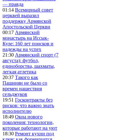
— правда
01:14
Всемирный совет
церквей выразил
поддержку Армянской
Апостольской Церкви
00:17
Армянский
монастырь на Иссык-
Куле: 160 лет поисков и
надежды на успех
21:30
Армянский спорт (7
августа): футбол,
единоборства, шахматы,
легкая атлетика
20:37
Такого как
Пашинян не было со
времен нашествия
сельджуков
19:51
Госконтракты без
рисков: что важно знать
исполнителю
18:49
Окна нового
поколения: технологии,
которые работают на уют
18:30
Ремонт кухни под
ключ: как формируется