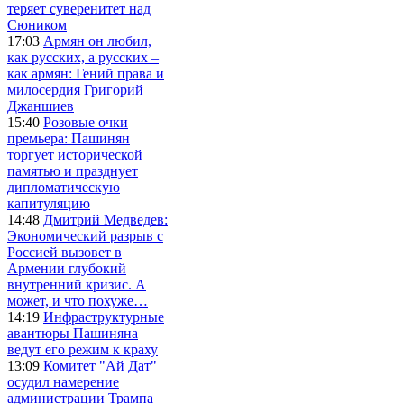
теряет суверенитет над
Сюником
17:03
Армян он любил,
как русских, а русских –
как армян: Гений права и
милосердия Григорий
Джаншиев
15:40
Розовые очки
премьера: Пашинян
торгует исторической
памятью и празднует
дипломатическую
капитуляцию
14:48
Дмитрий Медведев:
Экономический разрыв с
Россией вызовет в
Армении глубокий
внутренний кризис. А
может, и что похуже…
14:19
Инфраструктурные
авантюры Пашиняна
ведут его режим к краху
13:09
Комитет "Ай Дат"
осудил намерение
администрации Трампа