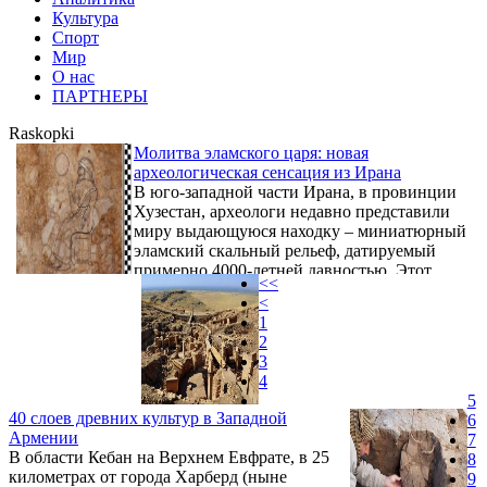
Культура
Спорт
Мир
О нас
ПАРТНЕРЫ
Raskopki
Молитва эламского царя: новая
археологическая сенсация из Ирана
В юго-западной части Ирана, в провинции
Хузестан, археологи недавно представили
миру выдающуюся находку – миниатюрный
эламский скальный рельеф, датируемый
примерно 4000-летней давностью. Этот
<<
артефакт, обнаруженный в районе города
<
Изе, считается самым маленьким из
1
известных эламских барельефов, его
2
ширина составляет всего около 26
3
сантиметров, что сравнимо с размером
4
человеческой ладони.
5
40 cлоев древних культур в Западной
6
Армении
7
В области Кебан на Верхнем Евфрате, в 25
8
километрах от города Харберд (ныне
9