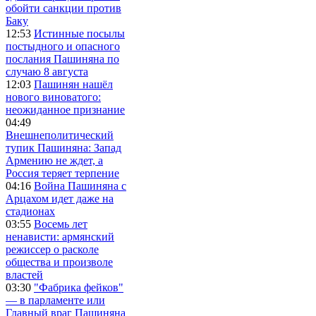
обойти санкции против
Баку
12:53
Истинные посылы
постыдного и опасного
послания Пашиняна по
случаю 8 августа
12:03
Пашинян нашёл
нового виноватого:
неожиданное признание
04:49
Внешнеполитический
тупик Пашиняна: Запад
Армению не ждет, а
Россия теряет терпение
04:16
Война Пашиняна с
Арцахом идет даже на
стадионах
03:55
Восемь лет
ненависти: армянский
режиссер о расколе
общества и произволе
властей
03:30
"Фабрика фейков"
— в парламенте или
Главный враг Пашиняна