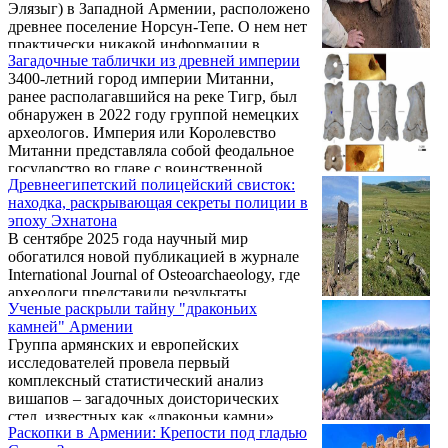
Элязыг) в Западной Армении, расположено
древнее поселение Норсун-Тепе. О нем нет
практически никакой информации в
Загадочные таблички из древней империи
интернете, лишь то, что холм, на котором
3400-летний город империи Митанни,
возведен Норсун-Тепе, был затоплен при
ранее располагавшийся на реке Тигр, был
постройке водохранилища.
обнаружен в 2022 году группой немецких
археологов. Империя или Королевство
Митанни представляла собой феодальное
государство во главе с воинственной
Древнеегипетский полицейский свисток:
знатью «армяно-арийского»
находка, раскрывающая секреты полиции в
происхождения, вошедшей в область Арама
эпоху Эхнатона
Нахрайна (Наири). Тогда же специалисты
В сентябре 2025 года научный мир
нашли пять керамических сосудов, в
обогатился новой публикацией в журнале
которых хранилась коллекция из более, чем
International Journal of Osteoarchaeology, где
100 клинописных табличек. А в этом году
археологи представили результаты
были найдены еще 10 сосудов c
Ученые раскрыли тайну "драконьих
исследования уникального артефакта —
таинственными записями. Об ...
камней" Армении
свистка, вырезанного из кости копытца
Группа армянских и европейских
коровы. Эта находка, датируемая примерно
исследователей провела первый
3300 годами назад, была обнаружена в
комплексный статистический анализ
руинах древнего города Ахетатен
вишапов – загадочных доисторических
(современный Телль эль-Амарна) и, по
стел, известных как «драконьи камни»,
мнению ученых, использовалась
Раскопки в Армении: Крепости под гладью
возвышающихся в высокогорьях Армении.
древнеегипетским "полицейским" для