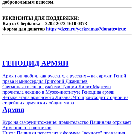
добровольным взносом.
РЕКВИЗИТЫ ДЛЯ ПОДДЕРЖКИ:
Карта Сбербанка – 2202 2072 1610 0373
Форма для донатов
https://dzen.ru/yerkramas?donate=true
ГЕНОЦИД АРМЯН
Армян он любил, как русских, а русских – как армян: Гений
права и милосердия Григорий Джаншиев
Связанная со спецслужбами Турции Лилит Мкртчян
прочитала лекцию в Музее-институте Геноцида армян
Четыре этапа армянского Ливана: Что происходит с одной из
старейших армянских общин мира
Армия
Курс на самоуничтожение: правительство Пашиняна отрывает
Армению от союзников
Никол Пашинян переходит к формуле "вечного" правления