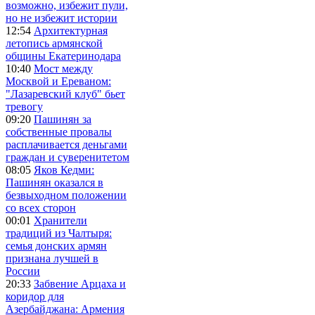
возможно, избежит пули,
но не избежит истории
12:54
Архитектурная
летопись армянской
общины Екатеринодара
10:40
Мост между
Москвой и Ереваном:
"Лазаревский клуб" бьет
тревогу
09:20
Пашинян за
собственные провалы
расплачивается деньгами
граждан и суверенитетом
08:05
Яков Кедми:
Пашинян оказался в
безвыходном положении
со всех сторон
00:01
Хранители
традиций из Чалтыря:
семья донских армян
признана лучшей в
России
20:33
Забвение Арцаха и
коридор для
Азербайджана: Армения