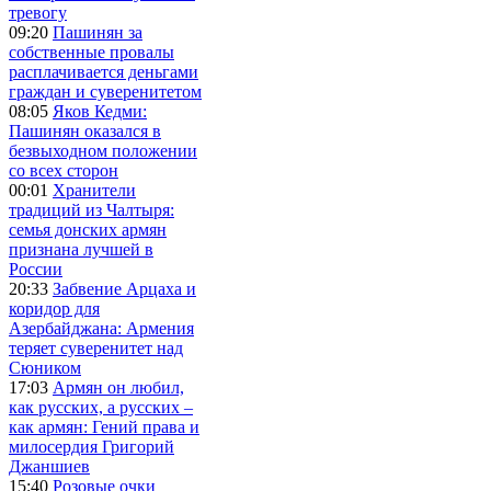
тревогу
09:20
Пашинян за
собственные провалы
расплачивается деньгами
граждан и суверенитетом
08:05
Яков Кедми:
Пашинян оказался в
безвыходном положении
со всех сторон
00:01
Хранители
традиций из Чалтыря:
семья донских армян
признана лучшей в
России
20:33
Забвение Арцаха и
коридор для
Азербайджана: Армения
теряет суверенитет над
Сюником
17:03
Армян он любил,
как русских, а русских –
как армян: Гений права и
милосердия Григорий
Джаншиев
15:40
Розовые очки