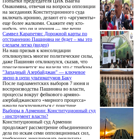
Попытки председателя ЦИК Ваагна
Пашиняна, которого Карапетян обвиняет в
Овакимяна, отвечая на вопросы оппозиции
доведении страны до катастрофического
на заседаниях Конституционного суда
состояния и отрыве многомиллионной
включать иронию, делают его «аргументы»
диаспоры от родины. По мнению
еще более жалкими. Скажите ему кто-
оппозиционного лидера, если действующий
нибудь, что он и ирония — две вещи
режим сохранится, он «выселит из
Самвел Карапетян: Дорожной карты по
несовместные. Зачастую не только судьи
Армении 3 млн. армянского народа».
отстранению Пашиняна не будет – мы это
КС, но и он сам, председатель ЦИК, не
сделаем легко (видео)
понимает, что хочет сказать, какова суть
На наш призыв к консолидации
заданного ему вопроса, какая уж тут
откликнулись многие политические силы,
ирония.
даже Пашинян откликнулся, сказав, что
присоединяется: вы видели это с трибуны
"Западный Азербайджан" — ключевое
парламента. Об этом заявил в беседе с
звено в цепи ультиматумов Баку
журналистами 30 июня лидер «Сильной
После парламентских выборов 7 июня и
Армении» Самвел Карапетян.
воспроизводства Пашиняна во власти,
процессы вокруг фейкового армяно-
азербайджанского «мирного процесса»
начали раскручиваться с поистине
Выборы в Армении: Конституционный суд
космической скоростью. Изначально было
- инструмент власти?
ясно, что одним из ключевых пунктов (если
Конституционный суд Армении
не самым ключевым) в бесконечной череде
продолжает рассмотрение объединенного
ультиматумов, предъявляемых
дела по искам семи оппозиционных сил,
Азербайджаном Армении, станет
требующих аннулировать результаты