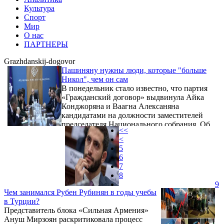
Культура
Спорт
Мир
О нас
ПАРТНЕРЫ
Grazhdanskij-dogovor
Пашиняну нужны люди, которые "больше
Никол", чем он сам
В понедельник стало известно, что партия
«Гражданский договор» выдвинула Айка
Конджоряна и Ваагна Алексаняна
кандидатами на должности заместителей
председателя Национального собрания. Об
<<
этом после заседания правления партии
<
сообщил Никол Пашинян. Отвечая на
5
вопрос журналистов, почему партия не
6
выдвинула женщину на пост вице-спикера
7
НС, Пашинян пояснил, что выбор был
8
сделан по итогам закрытого тайного
9
голосования. «У нас было закрытое тайное
Чем занимался Рубен Рубинян в годы учебы
голосование. Мы не видим в этом
в Турции?
проблемы. Когда мы говорим ...
Представитель блока «Сильная Армения»
Ануш Мирзоян раскритиковала процесс