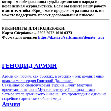
которым небезразличны судьба армянского народа и
независимая журналистика. Если вы цените нашу работу
и хотите, чтобы «Еркрамас» продолжал развиваться, вы
можете поддержать проект добровольным взносом.
РЕКВИЗИТЫ ДЛЯ ПОДДЕРЖКИ:
Карта Сбербанка – 2202 2072 1610 0373
Форма для донатов
https://dzen.ru/yerkramas?donate=true
ГЕНОЦИД АРМЯН
Армян он любил, как русских, а русских – как армян: Гений
права и милосердия Григорий Джаншиев
Связанная со спецслужбами Турции Лилит Мкртчян
прочитала лекцию в Музее-институте Геноцида армян
Четыре этапа армянского Ливана: Что происходит с одной из
старейших армянских общин мира
Армия