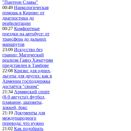
"Пантеон Славы"
00:49
Наркологическая
помощь в Кирове: от
диагностики до
реабилитации
00:27
Комфортные
поездки на автобусе: от
трансфера до дальних
маршрутов
23:09
Искусство без
границ: Магический
реализм Гаянэ Хачатурян
представлен в Тамбове
22:08
Кризис для одних,
льготы для других: как в
Армении господдержка
достаётся "своим"
21:34
Армянский спорт
(8-9 августа): футбол,
плавание, шахматы,
хоккей, бокс
21:19
Документы для
международного
перевода: что нужно
21:02
Как подобрать