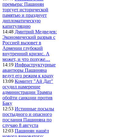
премьера: Пашинян
торгует исторической
памятью и празднует
дипломатическую
капитуляцию
14:48
Дмитрий Медведев:
Экономический разрыв с
Россией вызовет в
Армении глубокий
внутренний кризис. А
может, и что похуже…
14:19
Инфраструктурные
авантюры Пашиняна
ведут его режим к краху
13:09
Комитет "Ай Дат"
осудил намерение
администрации Трампа
обойти санкции против
Баку
12:53
Истинные посылы
постыдного и опасного
послания Пашиняна по
случаю 8 августа
12:03
Пашинян нашёл
нового виноватого: