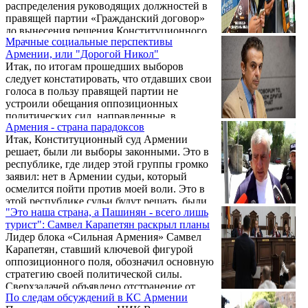
распределения руководящих должностей в
правящей партии «Гражданский договор»
до вынесения решения Конституционного
Мрачные социальные перспективы
суда по делу об итогах выборов.
Армении, или "Дорогой Никол"
Итак, по итогам прошедших выборов
следует констатировать, что отдавших свои
голоса в пользу правящей партии не
устроили обещания оппозиционных
политических сил, направленные, в
Армения - страна парадоксов
частности, на облегчение жизни людей. Как
Итак, Конституционный суд Армении
ни странно, значительная часть общества
решает, были ли выборы законными. Это в
предпочла дальнейшее удорожание жизни,
республике, где лидер этой группы громко
твердо гарантированное правительством
заявил: нет в Армении судьи, который
Пашиняна, в том числе и всей своей
осмелится пойти против моей воли. Это в
предыдущей деятельностью…
этой республике судьи будут решать, были
"Это наша страна, а Пашинян - всего лишь
ли случаи подкупа избирателей, и был ли
турист": Самвел Карапетян раскрыл планы
нарушен закон. Находясь под властью тех,
Лидер блока «Сильная Армения» Самвел
кто использовал государственный бюджет
Карапетян, ставший ключевой фигурой
для массового подкупа избирателей.
оппозиционного поля, обозначил основную
стратегию своей политической силы.
Сверхзадачей объявлено отстранение от
По следам обсуждений в КС Армении
власти премьер-министра Никола