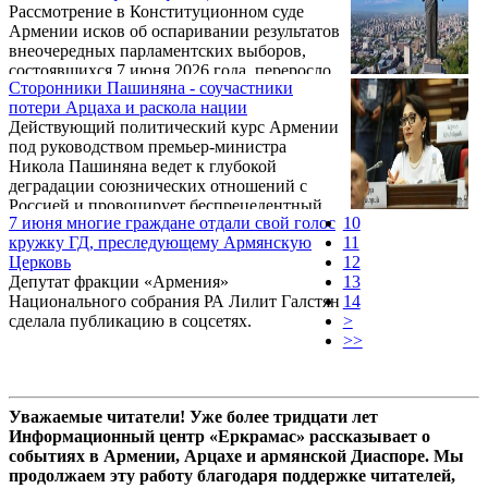
Рассмотрение в Конституционном суде
тем, происходящее там чрезвычайно опасно
Армении исков об оспаривании результатов
для всех нас, так что, сограждане, нам
внеочередных парламентских выборов,
приходится продолжать писать, а вам –
состоявшихся 7 июня 2026 года, переросло
читать.
Сторонники Пашиняна - соучастники
в детальное разоблачение электоральных
потери Арцаха и раскола нации
махинаций власти. Процесс,
Действующий политический курс Армении
инициированный оппозиционными
под руководством премьер-министра
силами, демонстрирует не просто глубокий
Никола Пашиняна ведет к глубокой
кризис доверия к официальным итогам
деградации союзнических отношений с
голосования, но и прямую вовлеченность
Россией и провоцирует беспрецедентный
государственных институтов в обеспечение
7 июня многие граждане отдали свой голос
10
внутренний раскол армянского народа. В
победы правящей партии «Гражданский
кружку ГД, преследующему Армянскую
11
контексте нарастающего кризиса доверия в
договор». Факты, озвученные в ходе
Церковь
12
эфире ИС «Вести» в комментарии
судебных заседаний, свидетельствуют ...
Депутат фракции «Армения»
13
журналисту Владимиру Соловьёву главный
Национального собрания РА Лилит Галстян
14
редактор RT и медиагруппы «Россия
сделала публикацию в соцсетях.
>
сегодня» Маргарита Симоньян озвучила
>>
инициативу по ужесточению правил въезда
в Российскую Федерацию для граждан
Армении, лояльных действующему ...
Уважаемые читатели! Уже более тридцати лет
Информационный центр «Еркрамас» рассказывает о
событиях в Армении, Арцахе и армянской Диаспоре. Мы
продолжаем эту работу благодаря поддержке читателей,