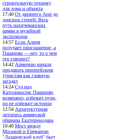
строительную технику
для дома и объекта
17:40
От древнего Ани до
донских степей: Весь
путь нахичеванских
армян в музейной
экспозиции
14:57
Если Алиев
получает приглашение, а
Пашинян — нет, то о чем
это говорит?
14:42
Армению начали
продавать европейским
туристам как главную
загадку
14:24
Суд над
Католикосом: Пашинян,
возможно, избежит пули,
но не избежит истории
12:54
Архитектурная
летопись армянской
общины Екатеринодара
10:40
Мост между
Москвой и Ереваном:
"Лазаревский клуб" бьет