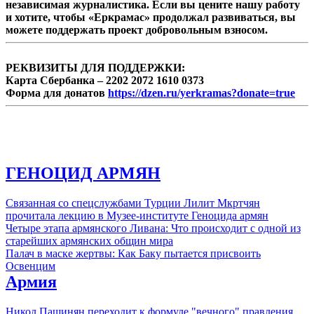
независимая журналистика. Если вы цените нашу работу
и хотите, чтобы «Еркрамас» продолжал развиваться, вы
можете поддержать проект добровольным взносом.
РЕКВИЗИТЫ ДЛЯ ПОДДЕРЖКИ:
Карта Сбербанка – 2202 2072 1610 0373
Форма для донатов
https://dzen.ru/yerkramas?donate=true
ГЕНОЦИД АРМЯН
Связанная со спецслужбами Турции Лилит Мкртчян
прочитала лекцию в Музее-институте Геноцида армян
Четыре этапа армянского Ливана: Что происходит с одной из
старейших армянских общин мира
Палач в маске жертвы: Как Баку пытается присвоить
Освенцим
Армия
Никол Пашинян переходит к формуле "вечного" правления