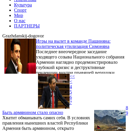
Культура
Спорт
Мир
О нас
ПАРТНЕРЫ
Grazhdanskij-dogovor
Игры на вылет в команде Пашиняна:
политическая утилизация Симоняна
Последнее внеочередное заседание
уходящего созыва Национального собрания
Армении наглядно продемонстрировало
глубокий кризис и деструктивные
тенденции внутри правящей верхушки.
<<
Центральным событием завершения
<
парламентского цикла стала показательная
4
политическая утилизация некогда одного из
5
ключевых соратников премьер-министра
6
Никола Пашиняна — спикера парламента
7
Алена Симоняна. Проиграв
8
внутрипартийную борьбу в правлении
Быть армянином стало опасно
9
партии «Гражданский договор» (ГД) и
Хватит обманывать самих себя. В условиях
оказавшись отвергнутым лично главой
правления нынешних властей Республики
кабмина, ...
Армения быть армянином, открыто