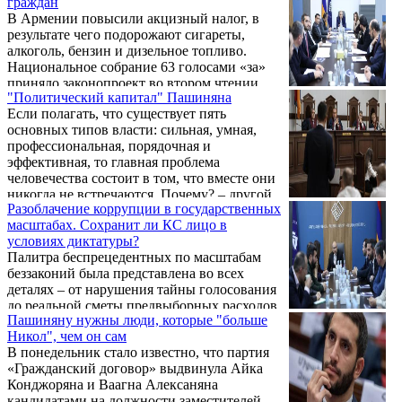
граждан
доминирующим. Противники хождения
В Армении повысили акцизный налог, в
оппозиции в парламент исходят из
результате чего подорожают сигареты,
заявлений партийной элиты ГД о том, что
алкоголь, бензин и дизельное топливо.
оба блока («Сильная Армения» и
Национальное собрание 63 голосами «за»
«Айастан») возглавляют преступники,
приняло законопроект во втором чтении.
которые скупили избирательские голоса на
"Политический капитал" Пашиняна
Его поддержали депутаты правящей партии
выборах 7 июня.
Если полагать, что существует пять
«Гражданский договор».
основных типов власти: сильная, умная,
профессиональная, порядочная и
эффективная, то главная проблема
человечества состоит в том, что вместе они
никогда не встречаются. Почему? – другой
Разоблачение коррупции в государственных
вопрос, самый правильный ответ на
масштабах. Сохранит ли КС лицо в
который, не исключено, — потому что.
условиях диктатуры?
Палитра беспрецедентных по масштабам
беззаконий была представлена во всех
деталях – от нарушения тайны голосования
до реальной сметы предвыборных расходов
Пашиняну нужны люди, которые "больше
ГД. Слушания в КС по искам
Никол", чем он сам
оппозиционных сил –участниц
В понедельник стало известно, что партия
парламентских выборов вступили в стадию
«Гражданский договор» выдвинула Айка
подведения итогов. Итак, тайна
Конджоряна и Ваагна Алексаняна
голосования нарушена, обнаружены
кандидатами на должности заместителей