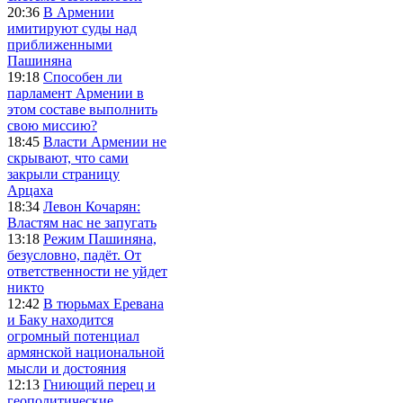
20:36
В Армении
имитируют суды над
приближенными
Пашиняна
19:18
Способен ли
парламент Армении в
этом составе выполнить
свою миссию?
18:45
Власти Армении не
скрывают, что сами
закрыли страницу
Арцаха
18:34
Левон Кочарян:
Властям нас не запугать
13:18
Режим Пашиняна,
безусловно, падёт. От
ответственности не уйдет
никто
12:42
В тюрьмах Еревана
и Баку находится
огромный потенциал
армянской национальной
мысли и достояния
12:13
Гниющий перец и
геополитические