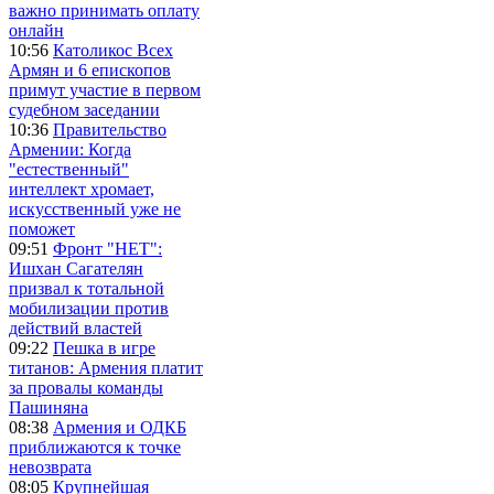
важно принимать оплату
онлайн
10:56
Католикос Всех
Армян и 6 епископов
примут участие в первом
судебном заседании
10:36
Правительство
Армении: Когда
"естественный"
интеллект хромает,
искусственный уже не
поможет
09:51
Фронт "НЕТ":
Ишхан Сагателян
призвал к тотальной
мобилизации против
действий властей
09:22
Пешка в игре
титанов: Армения платит
за провалы команды
Пашиняна
08:38
Армения и ОДКБ
приближаются к точке
невозврата
08:05
Крупнейшая