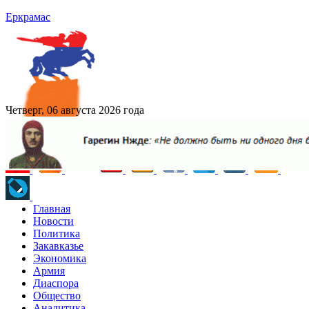
Еркрамас
Четверг, 06 августа 2026 года
Главная
Новости
Политика
Закавказье
Экономика
Армия
Диаспора
Общество
Аналитика