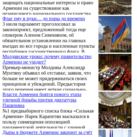
защищать национальные интересы и право
Армении на существование как
независимого национального государства
Флаг ему в руки… до поры до времени
становится опасно.
3 июля парламент проголосовал за
законопроект, предложенный тогда еще
спикером Аленом Симоняном, об
обязательном установлении на главных
въездах во все города и населенные пункты
республики государственного флага. В
Молдавские уроки: почему правительство
законе четко прописан регламент
Армении не уходит?
относительно размера, пропорций,
Премьер-министр Молдовы Александр
расцветки стяга, который, к тому же,
Мунтяну объявил об отставке, заявив, что
должен регулярно меняться, дабы всегда
больше не может придерживаться своих
оставаться в надлежащем виде.
принципов и убеждений. Предыстория
этого решения имеет четкие социально-
Власти Армении боятся нового этапа
экономические и политические основания.
уличной борьбы против диктатуры
Молдова переживает экономический кризис
Пашиняна
из-за высоких цен на газ и электроэнергию,
№1 предвыборного списка блока «Сильная
которые регулярно вызывают протесты в
Армения» Нарек Карапетян высказался в
стране. Оппозиция напрямую обвиняет в
пользу совмещения оппозицией
этом кризисе прозападное правительство,
парламентской деятельности с уличной
выбравшее путь конфронтации с Россией.
Дыры в бюджете Армении закроют за счёт
борьбой. Полагаю, это мнение в блоке будет