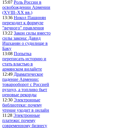
15:07
Роль России в
освобождении Армении
(XVIII–XX вв.)
13:36
Никол Пашинян
переходит к формуле
"вечного" правления
13:22
Закон силы вместо
силы закона: Давид
Ишханян о судилище в
Баку
13:08
Попытка
переписать историю и
стать властью в
армянском вилайете
12:49
Драматическое
падение Армении:
товарооборот с Россией
рухнул, а топливо бьет
ценовые рекорды
12:30
Электронные
библиотеки: почему
чтение уходит в онлайн
11:28
Электронные
платежи: почему
современному бизнесу