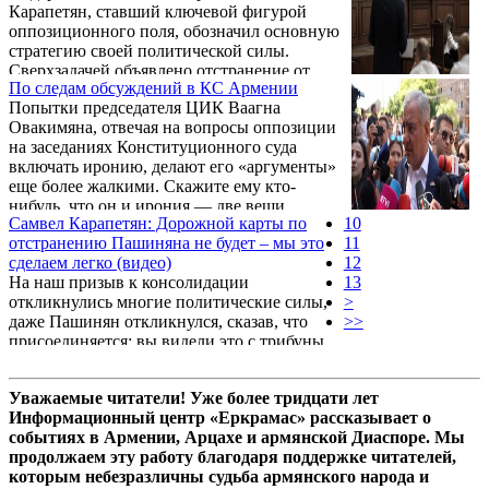
Карапетян, ставший ключевой фигурой
для массового подкупа избирателей.
оппозиционного поля, обозначил основную
стратегию своей политической силы.
Сверхзадачей объявлено отстранение от
По следам обсуждений в КС Армении
власти премьер-министра Никола
Попытки председателя ЦИК Ваагна
Пашиняна, которого Карапетян обвиняет в
Овакимяна, отвечая на вопросы оппозиции
доведении страны до катастрофического
на заседаниях Конституционного суда
состояния и отрыве многомиллионной
включать иронию, делают его «аргументы»
диаспоры от родины. По мнению
еще более жалкими. Скажите ему кто-
оппозиционного лидера, если действующий
нибудь, что он и ирония — две вещи
режим сохранится, он «выселит из
Самвел Карапетян: Дорожной карты по
10
несовместные. Зачастую не только судьи
Армении 3 млн. армянского народа».
отстранению Пашиняна не будет – мы это
11
КС, но и он сам, председатель ЦИК, не
сделаем легко (видео)
12
понимает, что хочет сказать, какова суть
На наш призыв к консолидации
13
заданного ему вопроса, какая уж тут
откликнулись многие политические силы,
>
ирония.
даже Пашинян откликнулся, сказав, что
>>
присоединяется: вы видели это с трибуны
парламента. Об этом заявил в беседе с
журналистами 30 июня лидер «Сильной
Уважаемые читатели! Уже более тридцати лет
Армении» Самвел Карапетян.
Информационный центр «Еркрамас» рассказывает о
событиях в Армении, Арцахе и армянской Диаспоре. Мы
продолжаем эту работу благодаря поддержке читателей,
которым небезразличны судьба армянского народа и