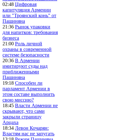
02:48
Цифровая
капитуляция Армении
или "Троянский конь" от
Пашиняна
21:36
Рынок упаковки
для напитков: требования
бизнеса
21:00
Роль личной
охраны в современной
системе безопасности
20:36
В Армении
имитируют суды над
приближенными
Пашиняна
19:18
Способен ли
парламент Армении в
этом составе выполнить
свою миссию?
18:45
Власти Армении не
скрывают, что сами
закрыли страницу
Арцаха
18:34
Левон Кочарян:
Властям нас не запугать
13:18
Режим Пашиняна,