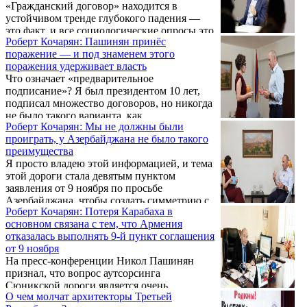
«Гражданский договор» находится в
устойчивом тренде глубокого падения —
это факт, и все социологические опросы это
Роберт Кочарян: Пашинян принёс
показывают. Об этом заявил второй
поражение — и под знаменем этого
президент Роберт Кочарян в интервью
поражения удерживает власть
телеканалу «5-й канал» 1 августа.
Что означает «предварительное
подписание»? Я был президентом 10 лет,
подписал множество договоров, но никогда
не было такого варианта, как
Роберт Кочарян: Мы не должны были
«предварительное подписание». Об этом 1
проиграть, у Азербайджана не было такого
августа в интервью «5-му каналу» заявил
преимущества
второй президент Армении Роберт Кочарян,
Я просто владею этой информацией, и тема
комментируя возможность
этой дороги стала девятым пунктом
предварительного подписания мирного
заявления от 9 ноября по просьбе
соглашения между Арменией и
Азербайджана, чтобы создать симметрию с
Азербайджаном.
Роберт Кочарян: Потеря Карабаха в
Лачинским коридором. Об этом заявил
основном связана с тем, что Армения
второй президент Республики Армения
отказалась выполнять 9-й пункт соглашения
Роберт Кочарян в интервью «5-му каналу»,
от 9 ноября
коснувшись темы дороги через Сюник.
На пресс-конференции Никол Пашинян
признал, что вопрос аутсорсинга
Сюникской дороги является очень
О чем молчат архитекторы Третьей
конкретной темой и уже некоторое время