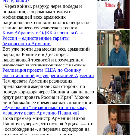
Республики?
находится на столе переговоров. Об этом 1
"Через войны, разруху, через победы и
августа в интервью «5-му каналу» заявил
поражения, с огромным трудом и
второй президент Армении Роберт Кочарян.
мобилизацией всех армянских
национальных сил возводилось непростое
здание нашего государства в тесном
Камо Айрапетян: ОДКБ и военная база
соединении с независимым Арцахом", -
России – единственные гаранты
отмечает в интервью "ГА" социолог,
безопасности Армении
академик НАН РА Геворг Погосян.
Вот уже почти два месяца весь армянский
народ на Родине и в Диаспоре с
нарастающей тревогой и возмущением
наблюдает за усиливающимся с каждым
Реализация проекта США по Сюнику
днем давлением властей Армении на
чревата полной десуверенизацией Армении
Армянскую Апостольскую Церковь (ААЦ).
Чем чревата Армении реализация
Премьер-министр страны Никол Пашинян
предложения американской стороны по
продолжает угрожать Католикосу Всех
поводу коридора через Сюник и как на него
Армян Гарегину Второму и, буквально на
будут реагировать Россия и Иран? Можно
днях, в очередной раз выступил с призывом
ли в ближайшее время ожидать подписания
к своим сторонникам «освободить
"Аутсорсинг" независимости: по какому
мирного договора между Ереваном и Баку?
Патриаршие покои» от Главы ААЦ. Чтобы
маршруту ведет Армению Пашинян?
Как можно оценить последние заявления
лучше понять текущую ситуацию в
Пока премьер-министр Армении Никол
Ильхама Алиева про Армению и
Армении, мы вновь обратились с ...
Пашинян уверяет, что потеря Арцаха — это
переговорный процесс: «Западный
«освобождение», а передача коридоров на
Азербайджан», беженцы и т.д.? В Баку нет
столетний «аутсорсинг» — почти