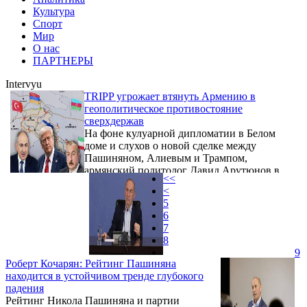
Культура
Спорт
Мир
О нас
ПАРТНЕРЫ
Intervyu
TRIPP угрожает втянуть Армению в
геополитическое противостояние
сверхдержав
На фоне кулуарной дипломатии в Белом
доме и слухов о новой сделке между
Пашиняном, Алиевым и Трампом,
армянский политолог Давид Арутюнов в
<<
интервью VERELQ трезво и без иллюзий
<
оценивает последствия Вашингтонского
5
саммита. Является ли предполагаемое
6
совместное заявление о выходе Армении и
7
Азербайджана из Минской группы не
8
просто символом, а точкой невозврата? Или
9
же это — необходимая жертва ради новой
Роберт Кочарян: Рейтинг Пашиняна
геополитической архитектуры, в которой
находится в устойчивом тренде глубокого
США примеряют роль главного
падения
архитектора? Что стоит за проектом ...
Рейтинг Никола Пашиняна и партии