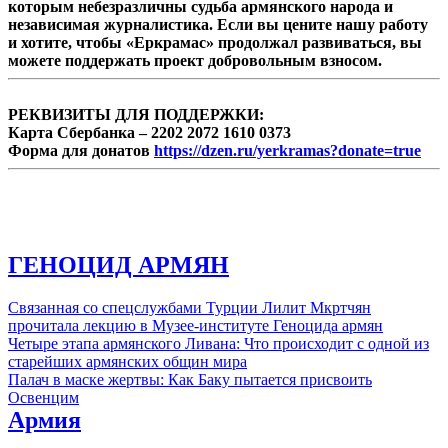
которым небезразличны судьба армянского народа и
независимая журналистика. Если вы цените нашу работу
и хотите, чтобы «Еркрамас» продолжал развиваться, вы
можете поддержать проект добровольным взносом.
РЕКВИЗИТЫ ДЛЯ ПОДДЕРЖКИ:
Карта Сбербанка – 2202 2072 1610 0373
Форма для донатов
https://dzen.ru/yerkramas?donate=true
ГЕНОЦИД АРМЯН
Связанная со спецслужбами Турции Лилит Мкртчян
прочитала лекцию в Музее-институте Геноцида армян
Четыре этапа армянского Ливана: Что происходит с одной из
старейших армянских общин мира
Палач в маске жертвы: Как Баку пытается присвоить
Освенцим
Армия