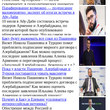
опасений, что своей нынешней политикой
суверенитет, в геополитических шахматах
создают проблемы столь удобному им
Парафирование возможно — подписание
вокруг страны разыгрываются куда более
Пашиняну для переизбрания? Насколько
маловероятно: эксперт об итогах встречи в
жёсткие партии. Кто на самом деле хочет
далеко может зайти кризис ...
Абу-Даби
управлять Сюником, зачем Вашингтон
10 июля в Абу-Даби состоялась встреча
«заботится» о разблокировке, и почему
лидеров Армении и Азербайджана, по
разговоры о выходе из ОДКБ больше
итогам которой было опубликовано
похожи на политическое шоу — на эти и
обтекаемое заявление. Что на самом деле
другие вопросы ИАЦ VERELQ ответил
Баку будет выжимать все соки из Пашиняна
обсуждали стороны, возможно ли
управляющий партнёр агентства Eurasia
Визит Никола Пашиняна в Турцию помог
подписание мирного договора до
Daily (Россия) Виген ...
приблизить подписание мирного договора с
парламентских выборов Армении 2026 года
Азербайджаном? Как можно оценить
и какова роль внешних игроков — в
последние заявления Ильхама Алиева про
интервью VERELQ рассказывает
Армению и переговорный процесс:
политолог, старший научный сотрудник
«Западный Азербайджан», беженцы и т.д.?
APRI Armenia Бениамин Погосян.
Пока у власти Пашинян, Азербайджан и
В Баку нет опасений, что своей нынешней
Турция постараются урвать максимум
политикой создают проблемы столь
Визит Никола Пашиняна в Турцию помог
удобному им Пашиняну для переизбрания?
приблизить подписание мирного договора с
Насколько далеко может зайти кризис в
Азербайджаном? Как можно оценить
отношениях Баку и Москвы и есть ли связь
последние заявления Ильхама Алиева про
между ним и кризисом в армяно-
Армению и переговорный процесс:
российских отношениях? На эти и другие
Почему в Баку и Ереване усиливается
«Западный Азербайджан», беженцы и т.д.?
вопросы ИАЦ VERELQ ...
антироссийская риторика?
В Баку нет опасений, что своей нынешней
Обострение между Россией и
политикой создают проблемы столь