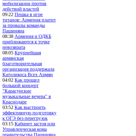
мобилизации против
действий властей
09:22
Пешка в игре
титанов: Армения платит
за провалы команды
Пашиняна
08:38
Армения и ОДКБ
приближаются к точке
невозврата
08:05
Крупнейшая
армянская
благотворительная
организация поддержала
Католикоса Всех Армян
04:02
Как прошел
большой концерт
"Карасунские
музыкальные вечера" в
Краснодаре
03:52
Как выстроить
эффективную подготовку
к ОГЭ без перегрузок
03:15
Кабинет застоя или
Управленческая кома
правительства Пашиняна