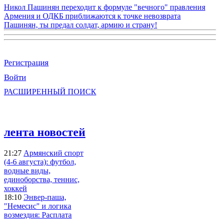
Никол Пашинян переходит к формуле "вечного" правления
Армения и ОДКБ приближаются к точке невозврата
Пашинян, ты предал солдат, армию и страну!
Регистрация
Войти
РАСШИРЕННЫЙ ПОИСК
лента новостей
21:27
Армянский спорт
(4-6 августа): футбол,
водные виды,
единоборства, теннис,
хоккей
18:10
Энвер-паша,
"Немесис" и логика
возмездия: Расплата