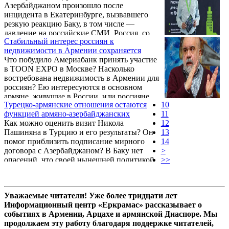
Азербайджаном произошло после
удобному им Пашиняну для переизбрания?
инцидента в Екатеринбурге, вызвавшего
Насколько далеко может зайти кризис в
резкую реакцию Баку, в том числе —
отношениях Баку и Москвы и есть ли связь
давление на российские СМИ. Россия, со
между ним и кризисом в армяно-
Стабильный интерес россиян к
своей стороны, подчеркнула необходимость
российских отношениях? На эти и другие
недвижимости в Армении сохраняется
сдержанности. В армянском направлении
вопросы ИАЦ VERELQ ...
Что побудило Америабанк принять участие
сохраняется напряжённость на фоне
в TOON EXPO в Москве? Насколько
внутриполитического кризиса, но Москва
востребована недвижимость в Армении для
демонстрирует сдержанную позицию,
россиян? Ею интересуются в основном
подчёркивая важность правопорядка и
армяне, живущие в России, или россияне
уважения к традиционным институтам,
Турецко-армянские отношения остаются
10
других национальностей тоже проявляют
включая Армянскую Апостольскую
функцией армяно-азербайджанских
11
интерес? Не влияют ли последние процессы
Церковь. В интервью VERELQ российский
Как можно оценить визит Никола
12
в Армении и в регионе, а также
политолог ...
Пашиняна в Турцию и его результаты? Он
13
определенный кризис в армяно-российских
помог приблизить подписание мирного
14
отношениях на интерес россиян к
договора с Азербайджаном? В Баку нет
>
Армении? На эти и другие вопросы ИАЦ
опасений, что своей нынешней политикой
>>
VERELQ ответил директор Америабанка
создают проблемы столь удобному им
по линии долгосрочных розничных
Пашиняну для переизбрания? На эти и
продуктов Ваграм Геворгян.
другие вопросы ИАЦ VERELQ ответил
Уважаемые читатели! Уже более тридцати лет
директор Института Кавказа Александр
Информационный центр «Еркрамас» рассказывает о
Искандарян.
событиях в Армении, Арцахе и армянской Диаспоре. Мы
продолжаем эту работу благодаря поддержке читателей,