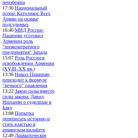
неизбежна
17:30
Национальный
позор: Католикос Всех
Армян на скамье
подсудимых
16:40
МИД России:
Пашинян уготовил
Армении роль
"низкозатратного
предприятия" Запада
15:07
Роль России в
освобождении Армении
(XVIII–XX вв.)
13:36
Никол Пашинян
переходит к формуле
"вечного" правления
13:22
Закон силы вместо
силы закона: Давид
Ишханян о судилище в
Баку
13:08
Попытка
переписать историю и
стать властью в
армянском вилайете
12:49
Драматическое