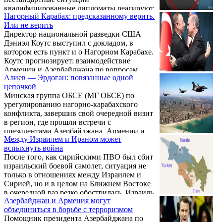
на сирийском направлении. Лавров назвал
квалифицированные дипломаты реагируют
недальновидными действия Вашингтона в
Нагорный Карабах: предсказанному верить.
с помощью определенных словесных
курдском вопросе в контексте проводимой
Или не верить
формул. Значение имеет не столько то, что
Турцией военной операции «Оливковая
Директор национальной разведки США
говорится, сколько как это произносится,
ветвь» ...
Дэниэл Коутс выступил с докладом, в
когда, кому. А также — что при этом не
котором есть пункт и о Нагорном Карабахе.
говорится. Отказ от стандартного текста
Коутс прогнозирует: взаимодействие
или его изменение является заметным и
Армении и Азербайджана по вопросам
знаковым явлением. Бывают и такие
Алиев — Эрдоган: повязанные одной
урегулирования карабахского конфликта
истории, когда в ответ на резкое заявление
цепочкой
может перейти в военный конфликт. По
партнера приходится реагировать всего
Минская группа ОБСЕ (МГ ОБСЕ) по
мнению разведчика, аргументом для этого
лишь односложной репликой, ...
урегулированию нагорно-карабахского
вывода стоит считать то, что в настоящее
конфликта, завершив свой очередной визит
время армянская и азербайджанская сторона
в регион, где прошли встречи с
не пришли к компромиссу — в обществах
президентами Азербайджана, Армении и
Армении и Азербайджана есть тенденция к
Между Израилем и Ираном может
непризнанной Нагорно-Карабахской
нарастанию давления.
вспыхнуть война
Республики в Степанакерте, выступила с
После того, как сирийскими ПВО был сбит
призывом к конфликтующим сторонам
израильский боевой самолет, ситуация не
«предпринять дополнительные шаги по
только в отношениях между Израилем и
снижению напряженности, как это было
Сирией, но и в целом на Ближнем Востоке
согласовано в Женеве, и соблюдать режим
в очередной раз резко обострилась. Израиль
прекращения огня». Это банальные
Азербайджан и Армения могут
заявил, что его авиация нанесла удары по
штампованные фразы. Но есть и другие,
объединиться в борьбе с терроризмом
территории Сирии после того, как
содержащие важные нюансы.
Помощник президента Азербайджана по
«иранский» беспилотник перелетел через