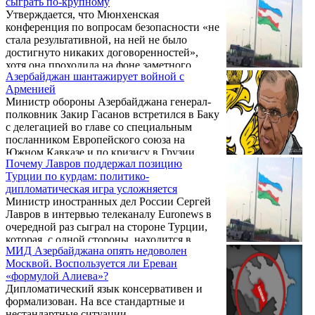
сыграть по-крупному
Сирии, а также проблемы «развития
Утверждается, что Мюнхенская
трехстороннего сотрудничества между
конференция по вопросам безопасности «не
Тегераном, Анкарой и Москвой по
стала результативной, на ней не было
региональным вопросам», заговорил в
достигнуто никаких договоренностей»,
первых числах февраля президент Ирана
хотя она проходила на фоне заметного
Хасан Рухани в телефонном диалоге с
Азербайджан шантажирует войной с
обострения ситуации на Ближнем Востоке.
турецким коллегой Реджепом Тайипом
Арменией
Подводя итоги встречи, многолетний
Эрдоганом. Потом турецкие СМИ со
Министр обороны Азербайджана генерал-
председатель конференции немецкий
ссылкой на телефонный разговор Эрдогана
полковник Закир Гасанов встретился в Баку
дипломат Вольфганг Ишингер заявил, что
...
с делегацией во главе со специальным
«участникам не удалось приблизиться к
посланником Европейского союза на
разрешению всех стоящих перед
Южном Кавказе и по кризису в Грузии
современным миром вызовов».
Почему Лавров поддержал позицию
Тойво Клааром. Говоря о перспективах
Турции по курдам: политико-
урегулирования нагорно-карабахского
дипломатическая игра усложняется
конфликта, генерал заявил, что
Министр иностранных дел России Сергей
«вооруженные армии Азербайджана и
Лавров в интервью телеканалу Euronews в
Армении стоят друг против друга на линии
очередной раз сыграл на стороне Турции,
фронта, и не исключено возобновление
которая, с одной стороны, находится в
войны в любой момент». При этом Гасанов
МИД Азербайджана опять недоволен
составе возглавляемой США
уточнил, что «переговорный процесс по-
Москвой. Воспользуется ли Ереван
международной коалиции по борьбе с
прежнему остается безрезультатным» ...
«формулой Алиева»?
ИГИЛ (организация, деятельность которой
Дипломатический язык консервативен и
запрещена в РФ), остается членом НАТО, с
формализован. На все стандартные и
другой, входит в альянс с Россией и Ираном
нестандартные ситуации