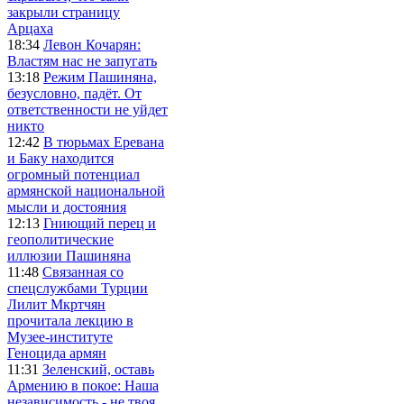
закрыли страницу
Арцаха
18:34
Левон Кочарян:
Властям нас не запугать
13:18
Режим Пашиняна,
безусловно, падёт. От
ответственности не уйдет
никто
12:42
В тюрьмах Еревана
и Баку находится
огромный потенциал
армянской национальной
мысли и достояния
12:13
Гниющий перец и
геополитические
иллюзии Пашиняна
11:48
Связанная со
спецслужбами Турции
Лилит Мкртчян
прочитала лекцию в
Музее-институте
Геноцида армян
11:31
Зеленский, оставь
Армению в покое: Наша
независимость - не твоя