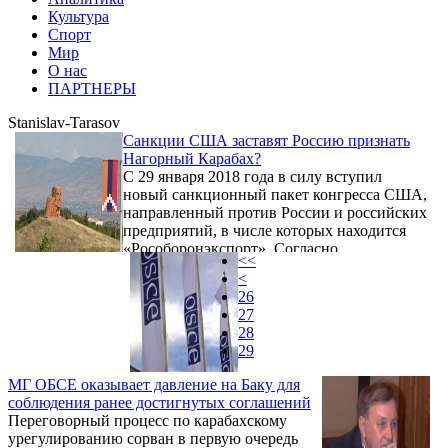
Культура
Спорт
Мир
О нас
ПАРТНЕРЫ
Stanislav-Tarasov
Санкции США заставят Россию признать
Нагорный Карабах?
С 29 января 2018 года в силу вступил
новый санкционный пакет конгресса США,
направленный против России и российских
предприятий, в числе которых находится
«Рособоронэкспорт». Согласно
<<
американцам, государства, приобретающие
<
у Российской Федерации вооружение,
26
могут сами оказаться под санкциями в том
27
случае, если Вашингтон сочтет объем
28
закупок существенным. Учитывая то, что
29
Азербайджан и Армения — это две страны,
покупающие российское оружие и
МГ ОБСЕ оказывает давление на Баку для
находящиеся фактически в состоянии
соблюдения ранее достигнутых соглашений
войны из-за нагорно-карабахского ...
Переговорный процесс по карабахскому
урегулированию сорван в первую очередь