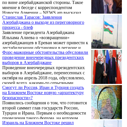
по вине азербайджанской стороны. Такое
мнение в беседе с корреспондентом
Новости Армении – NEWS.am высказал
Станислав Тарасов: Заявления
российский аналитик Станислав Тарасов.
Азербайджана о выходе из переговорного
процесса - блеф
Заявление президента Азербайджана
Ильхама Алиева о «возвращении»
азербайджанцев в Ереван может привести к
дестабилизации обстановки в регионе и
Форс-мажорные обстоятельства обусловили
создает излишнюю напряженность.
проведение внеочередных президентских
Подобное мнение в беседе с
выборов в Азербайджане
корреспондентом Новости Армении –
Проведение внеочередных президентских
NEWS.am высказал российский аналитик
выборов в Азербайджане, перенесенных с
Станислав Тарасов.
октября на апрель 2018 года, обусловлено,
скорей всего, какими-то серьезными
Смогут ли Россия, Иран и Турция создать
обстоятельствами, о которых в Баку
на Ближнем Востоке новую «архитектуру
предпочитают открыто не говорить.
безопасности»?
Подобное мнение в беседе с
Появились сообщения о том, что готовится
корреспондентом Новости Армении –
второй саммит глав государств России,
NEWS.am российский аналитик Станислав
Турции и Ирана. Первым о необходимости
Тарасов.
проведения такого форума, на котором
Израиль на Ближнем Востоке решил
можно было бы обсудить ситуацию в