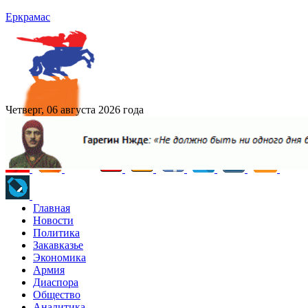
Еркрамас
Четверг, 06 августа 2026 года
Главная
Новости
Политика
Закавказье
Экономика
Армия
Диаспора
Общество
Аналитика