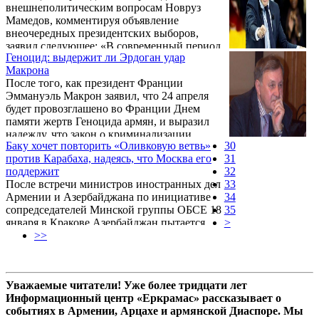
внешнеполитическим вопросам Новруз
его границу и был сбит. Но сюжетная
Мамедов, комментируя объявление
сторона проблемы, использованная
внеочередных президентских выборов,
Израилем для нанесения удара по объектам
заявил следующее: «В современный период
в Сирии, сейчас не имеет принципиального
Геноцид: выдержит ли Эрдоган удар
интенсивность тенденций, существующих в
значения. Раньше, по данным DW, Израиль
Макрона
системе международных отношений,
...
После того, как президент Франции
процессы, происходящие в регионе, где
Эммануэль Макрон заявил, что 24 апреля
расположен Азербайджан, и на более
будет провозглашено во Франции Днем
широком географическом пространстве, в
памяти жертв Геноцида армян, и выразил
любой момент могут вызвать определенные
надежду, что закон о криминализации
вопросы. А это требует повышения уровня
Баку хочет повторить «Оливковую ветвь»
30
отрицания Геноцида армян вернется в
подготовки и демонстрации гибкости во
против Карабаха, надеясь, что Москва его
31
парламент Франции, французско-турецкие
внешней политике». ...
поддержит
32
отношения вступили в фазу очередного
После встречи министров иностранных дел
33
кризиса. Официальная турецкая версии
Армении и Азербайджана по инициативе
34
событий 1915 года хорошо известна:
сопредседателей Минской группы ОБСЕ 18
35
Геноцида армян не было.
января в Кракове Азербайджан пытается
>
сорвать начатый процесс, обостряя
>>
ситуацию на линии соприкосновения
Арцах-Азербайджан – в беседе с Первым
Информационным выразил мнение эксперт
Уважаемые читатели! Уже более тридцати лет
по Ближнему Востоку и Кавказу Станислав
Информационный центр «Еркрамас» рассказывает о
Тарасов, говоря об использовании
событиях в Армении, Арцахе и армянской Диаспоре. Мы
Азербайджаном беспилотных летательных