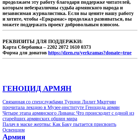
продолжаем эту работу благодаря поддержке читателей,
аппаратов 20 января, а 25 января – попытке
которым небезразличны судьба армянского народа и
проникновения азербайджанской
независимая журналистика. Если вы цените нашу работу
разведывательно-диверсионной ...
и хотите, чтобы «Еркрамас» продолжал развиваться, вы
можете поддержать проект добровольным взносом.
РЕКВИЗИТЫ ДЛЯ ПОДДЕРЖКИ:
Карта Сбербанка – 2202 2072 1610 0373
Форма для донатов
https://dzen.ru/yerkramas?donate=true
ГЕНОЦИД АРМЯН
Связанная со спецслужбами Турции Лилит Мкртчян
прочитала лекцию в Музее-институте Геноцида армян
Четыре этапа армянского Ливана: Что происходит с одной из
старейших армянских общин мира
Палач в маске жертвы: Как Баку пытается присвоить
Освенцим
Армия