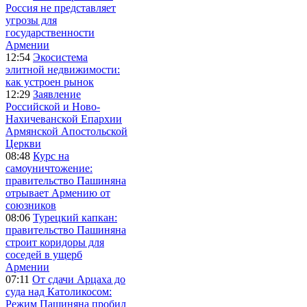
Россия не представляет
угрозы для
государственности
Армении
12:54
Экосистема
элитной недвижимости:
как устроен рынок
12:29
Заявление
Российской и Ново-
Нахичеванской Епархии
Армянской Апостольской
Церкви
08:48
Курс на
самоуничтожение:
правительство Пашиняна
отрывает Армению от
союзников
08:06
Турецкий капкан:
правительство Пашиняна
строит коридоры для
соседей в ущерб
Армении
07:11
От сдачи Арцаха до
суда над Католикосом:
Режим Пашиняна пробил