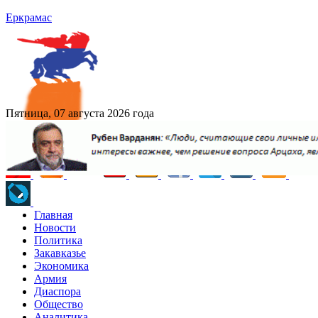
Еркрамас
Пятница, 07 августа 2026 года
Главная
Новости
Политика
Закавказье
Экономика
Армия
Диаспора
Общество
Аналитика