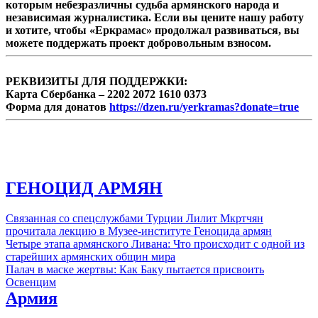
которым небезразличны судьба армянского народа и
независимая журналистика. Если вы цените нашу работу
и хотите, чтобы «Еркрамас» продолжал развиваться, вы
можете поддержать проект добровольным взносом.
РЕКВИЗИТЫ ДЛЯ ПОДДЕРЖКИ:
Карта Сбербанка – 2202 2072 1610 0373
Форма для донатов
https://dzen.ru/yerkramas?donate=true
ГЕНОЦИД АРМЯН
Связанная со спецслужбами Турции Лилит Мкртчян
прочитала лекцию в Музее-институте Геноцида армян
Четыре этапа армянского Ливана: Что происходит с одной из
старейших армянских общин мира
Палач в маске жертвы: Как Баку пытается присвоить
Освенцим
Армия