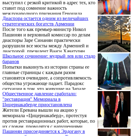
выступил с резкой критикой в адрес тех, кто
ставит под сомнение важность
международного признания Геноцида
Диаспора остается одним из величайших
армян. По его словам, это не навязанная
стратегических богатств Армении
извне повестка, а фундаментальный вопрос
После того как премьер-министр Никол
национальной идентичности и способ
Пашинян и верховный комиссар по делам
противостоять турецкой политике
диаспоры Заре Синанян практически
отрицания, которая напрямую связана с
разрушили все мосты между Арменией и
сегодняшними угрозами для Армении.
диаспорой, президент Ваагн Хачатурян
Школьное сочинение: мудрый лев или стадо
довершает нанесение ущерба.
баранов
Попытки выкинуть из истории страны ее
главные страницы с каждым разом
становятся очевиднее, а сопротивляемость
общества угрожающе падает. Парадокс
ситуации в том, что живущие на Западе
Общественное давление сработало:
армяне противостоят этому больше, чем те,
"реставрация" Мемориала в
кто живет в Армении.
Цицернакаберде приостановлена
Жители Еревана вышли на акцию у
мемориала «Цицернакаберд», протестуя
против реставрационных работ, которые, по
их словам, проводятся с нарушениями.
Пашинян присоединяется к Эрдогану в