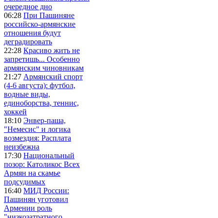
очередное дно
06:28
При Пашиняне
российско-армянские
отношения будут
деградировать
22:28
Красиво жить не
запретишь... Особенно
армянским чиновникам
21:27
Армянский спорт
(4-6 августа): футбол,
водные виды,
единоборства, теннис,
хоккей
18:10
Энвер-паша,
"Немесис" и логика
возмездия: Расплата
неизбежна
17:30
Национальный
позор: Католикос Всех
Армян на скамье
подсудимых
16:40
МИД России:
Пашинян уготовил
Армении роль
"низкозатратного