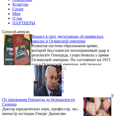
Культура
Спорт
Мир
О нас
ПАРТНЕРЫ
Genocid-armyan
Вышел в свет двухтомник об армянских
школах в Османской империи
Развитая система образования армян,
которой был нанесен непоправимый удар в
результате Геноцида, существовала у армян
Османской империи. По состоянию на 1915
год в Османской империи действовало
<<
более 1000 армянских гимназий, где
<
обучались 120-130 тысяч детей. Об этом на
5
презентации двухтомника, посвященного
6
армянским учебным заведениям в
7
Османской империи, сообщил автор
8
работы, ученый из Стамбула Геворк
9
Акопян.
От признания Геноцида до безопасности
Сюника
Доктор юридических наук, профессор, экс-
министр юстиции Геворг Даниелян