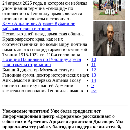
24 апреля 2025 года, в котором он избежал
требуем!».
упоминания термина «геноцид» по
отношению к Геноциду армян, является
позорным поворотом в сторону от
Камо Айрапетян: Армяне Кубани не
десятилетий признания Геноцида
забывают свою историю
Соединенными Штатами. Турецкие и
Несколько дней назад армянская община
азербайджанские круги быстро
Краснодарского края, как и их
воспользовались заявлением Трампа.
соотечественники по всеми миру, почтила
Турецкая газета «Turkiye Today»
память жертв геноцида армян в османской
опубликовала статью: «Трамп 24 апреля
Турции 1915-1922 гг., 110-я годовщина
избежал термина «Геноцид армян» в
Позиция Пашиняна по Геноциду армян
10
которого отмечается в этом году. Памятные
качестве дружественного жеста по
равнозначна отрицанию
11
мероприятия прошли по всем районам
отношению к Турции». Азербайджанское
Бывший директор Музея-института
12
Кубани, где действуют местные отделения
«Azernews» опубликовало ...
Геноцида армян, доктор исторических наук
13
Союза армян России. Центральное
Айк Демоян в интервью Armenia Today
14
мероприятие было проведено в
оценил политику властей Армении
>
Новороссийске – городе, который одним из
касательно признания Геноцида армян в
>>
первых на Кубани принял тысячи
Османской империи, а также
беженцев, спасшихся от турецкого ятагана
прокомментировал заявления премьер-
и искавших убежища. Об этой ...
министра Никола Пашиняна по случаю 110-
Уважаемые читатели! Уже более тридцати лет
й годовщины Геноцида армян.
Информационный центр «Еркрамас» рассказывает о
событиях в Армении, Арцахе и армянской Диаспоре. Мы
продолжаем эту работу благодаря поддержке читателей,