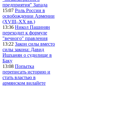
предприятия" Запада
15:07
Роль России в
освобождении Армении
(XVIII–XX вв.)
13:36
Никол Пашинян
переходит к формуле
"вечного" правления
13:22
Закон силы вместо
силы закона: Давид
Ишханян о судилище в
Баку
13:08
Попытка
переписать историю и
стать властью в
армянском вилайете