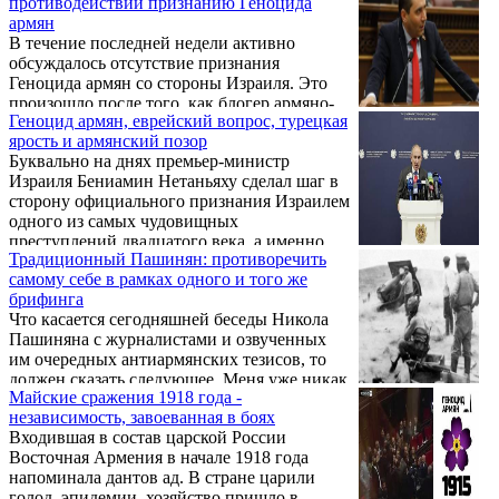
противодействии признанию Геноцида
армян
В течение последней недели активно
обсуждалось отсутствие признания
Геноцида армян со стороны Израиля. Это
произошло после того, как блогер армяно-
Геноцид армян, еврейский вопрос, турецкая
ассирийского происхождения Патрик Бет-
ярость и армянский позор
Дэвид задал премьер-министру Биньямину
Буквально на днях премьер-министр
Нетаньяху вопрос о причинах непризнания
Израиля Бениамин Нетаньяху сделал шаг в
Израилем геноцидов армян, ассирийцев и
сторону официального признания Израилем
греков. Нетаньяху дал неверный ответ,
одного из самых чудовищных
заявив: "На самом деле, я думаю, мы
преступлений двадцатого века, а именно
признали. Думаю, Кнессет [парламент]
Традиционный Пашинян: противоречить
Геноцида армян, который по признанию
принял резолюцию по этому поводу".
самому себе в рамках одного и того же
многих еврейских историков стала
Однако Нетаньяху прекрасно осведомлен о
брифинга
предтечей еврейского "ШОА"(катастрофа),
неверности своего ...
Что касается сегодняшней беседы Никола
то есть Холокоста.
Пашиняна с журналистами и озвученных
им очередных антиармянских тезисов, то
должен сказать следующее. Меня уже никак
Майские сражения 1918 года -
не удивляют заявления Пашиняна. С ним и
независимость, завоеванная в боях
с его командой уже всё ясно. Этим людям
Входившая в состав царской России
терять нечего, и ради сохранения своей
Восточная Армения в начале 1918 года
власти они готовы на всё: на любую ложь,
напоминала дантов ад. В стране царили
манипуляции, угрозы и даже на шаги с
голод, эпидемии, хозяйство пришло в