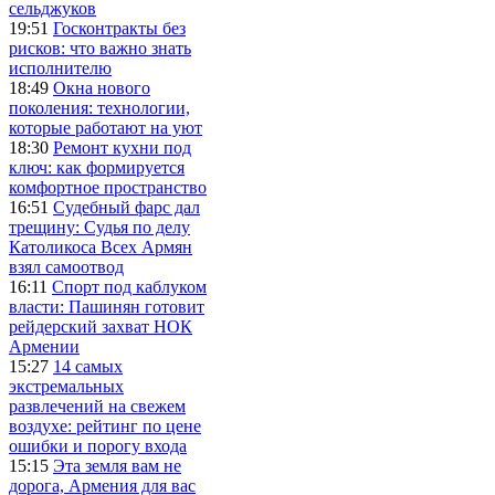
сельджуков
19:51
Госконтракты без
рисков: что важно знать
исполнителю
18:49
Окна нового
поколения: технологии,
которые работают на уют
18:30
Ремонт кухни под
ключ: как формируется
комфортное пространство
16:51
Судебный фарс дал
трещину: Судья по делу
Католикоса Всех Армян
взял самоотвод
16:11
Спорт под каблуком
власти: Пашинян готовит
рейдерский захват НОК
Армении
15:27
14 самых
экстремальных
развлечений на свежем
воздухе: рейтинг по цене
ошибки и порогу входа
15:15
Эта земля вам не
дорога, Армения для вас