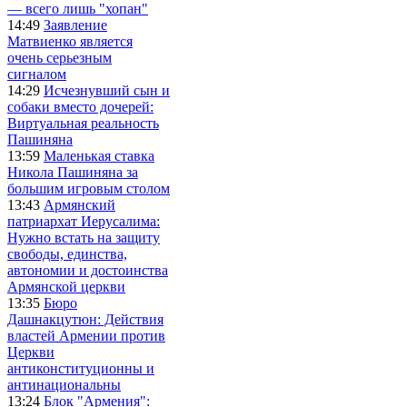
— всего лишь "хопан"
14:49
Заявление
Матвиенко является
очень серьезным
сигналом
14:29
Исчезнувший сын и
собаки вместо дочерей:
Виртуальная реальность
Пашиняна
13:59
Маленькая ставка
Никола Пашиняна за
большим игровым столом
13:43
Армянский
патриархат Иерусалима:
Нужно встать на защиту
свободы, единства,
автономии и достоинства
Армянской церкви
13:35
Бюро
Дашнакцутюн: Действия
властей Армении против
Церкви
антиконституционны и
антинациональны
13:24
Блок "Армения":