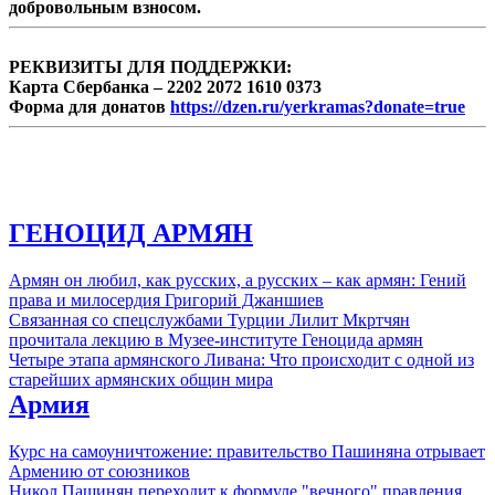
добровольным взносом.
РЕКВИЗИТЫ ДЛЯ ПОДДЕРЖКИ:
Карта Сбербанка – 2202 2072 1610 0373
Форма для донатов
https://dzen.ru/yerkramas?donate=true
ГЕНОЦИД АРМЯН
Армян он любил, как русских, а русских – как армян: Гений
права и милосердия Григорий Джаншиев
Связанная со спецслужбами Турции Лилит Мкртчян
прочитала лекцию в Музее-институте Геноцида армян
Четыре этапа армянского Ливана: Что происходит с одной из
старейших армянских общин мира
Армия
Курс на самоуничтожение: правительство Пашиняна отрывает
Армению от союзников
Никол Пашинян переходит к формуле "вечного" правления