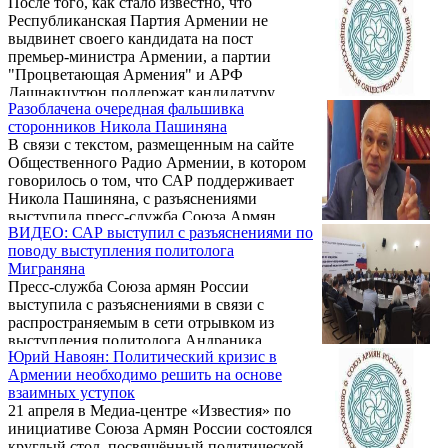
После того, как стало известно, что
остались в стороне не только рядовые
Республиканская Партия Армении не
граждане, но и Союз армян России и
выдвинет своего кандидата на пост
Посольство России в Армении.
премьер-министра Армении, а партии
"Процветающая Армения" и АРФ
Дашнакцутюн поддержат кандидатуру
Разоблачена очередная фальшивка
Никола Пашиняна, очередное Заявление по
сторонников Никола Пашиняна
СМИ разослал Союз Армян России. ИЦ
В связи с текстом, размещенным на сайте
"Еркрамас" приводит его полностью:
Общественного Радио Армении, в котором
говорилось о том, что САР поддерживает
Никола Пашиняна, с разъяснениями
выступила пресс-служба Союза Армян
ВИДЕО: САР выступил с разъяснениями по
России. Ниже приводим его полностью:
поводу выступления политолога
Миграняна
Пресс-служба Союза армян России
выступила с разъяснениями в связи с
распространяемым в сети отрывком из
выступления политолога Андраника
Юрий Навоян: Политический кризис в
Миграняна на встрече с протестной
Армении необходимо решить на основе
молодёжью.
взаимных уступок
21 апреля в Медиа-центре «Известия» по
инициативе Союза Армян России состоялся
круглый стол, посвящённый политической