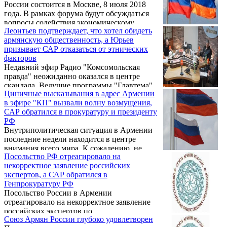
России состоится в Москве, 8 июля 2018
года. В рамках форума будут обсуждаться
вопросы содействия экономическому
Леонтьев подтверждает, что хотел обидеть
развитию и укреплению приграничных
армянскую общественность, а Юрьев
районов Республики Армения.
призывает САР отказаться от этнических
факторов
Недавний эфир Радио "Комсомольская
правда" неожиданно оказался в центре
скандала. Ведущие программы "Главтема"
Циничные высказывания в адрес Армении
Михаил Леонтьев и Михаил Юрьев
в эфире "КП" вызвали волну возмущения,
посвятили несколько последних выпусков
САР обратился в прокуратуру и президенту
(в частности, 26 апреля и 3 мая) ситуации в
РФ
Армении.
Внутриполитическая ситуация в Армении
последние недели находится в центре
внимания всего мира. К сожалению, не
Посольство РФ отреагировало на
всегда высказывания и комментарии
некорректное заявление российских
остаются сдержанными и
экспертов, а САР обратился в
политкорректными. Волну возмущения и
Генпрокуратуру РФ
неприятия, причем не только в армянском
Посольство России в Армении
обществе, вызвала передача "ГлавТема" с
отреагировало на некорректное заявление
участием Михаила Леонтьева, Ильи
российских экспертов по
Савельева и Михаила Юрьева в эфире
Союз Армян России глубоко удовлетворен
внутриполитической ситуации в РА.
радио "Комсомольской правды". Не