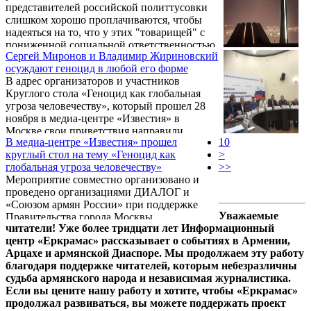
представителей российской политтусовки
слишком хорошо проплачиваются, чтобы
надеяться на то, что у этих "товарищей" с
пониженной социальной ответственностью
Сергей Миронов и Владимир Жириновский
в обозримом будущем проснется совесть.
осуждают геноцид в любой его форме
Слезть с икорной иглы непросто,
В адрес организаторов и участников
понимаем…
Круглого стола «Геноцид как глобальная
угроза человечеству», который прошел 28
ноября в медиа-центре «Известия» в
Москве свои приветствия направили
В медиа-центре «Известия» прошел
10
российские политики - Сергей Миронов и
круглый стол на тему «Геноцид как
>
Владимир Жириновский. Напомним, что
глобальная угроза человечеству»
>>
мероприятие было совместно проведено
Мероприятие совместно организовано и
организациями «Диалог» и «Союзом армян
проведено организациями ДИАЛОГ и
России» при поддержке Правительства
«Союзом армян России» при поддержке
города Москвы.
Уважаемые
Правительства города Москвы.
читатели! Уже более тридцати лет Информационный
Собравшиеся в медиа-центре «Известия»
центр «Еркрамас» рассказывает о событиях в Армении,
представители госорганов, международных
Арцахе и армянской Диаспоре. Мы продолжаем эту работу
и общественно-политических организаций,
благодаря поддержке читателей, которым небезразличны
национальных диаспор, члены
судьба армянского народа и независимая журналистика.
Федерального Собрания РФ и учёные
Если вы цените нашу работу и хотите, чтобы «Еркрамас»
обсудили разные аспекты проявления
продолжал развиваться, вы можете поддержать проект
геноцида и способы его предотвращения.