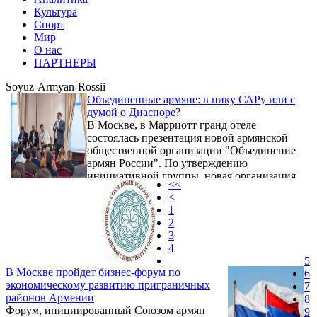
Культура
Спорт
Мир
О нас
ПАРТНЕРЫ
Soyuz-Armyan-Rossii
Объединенные армяне: в пику САРу или с
думой о Диаспоре?
В Москве, в Марриотт гранд отеле
состоялась презентация новой армянской
общественной организации "Объединение
армян России". По утверждению
инициативной группы, новая организация
<<
займет нишу, которую другие армянские
<
общественные организации России еще не
1
заняли. Учитывая то обстоятельство, что
2
уже много лет существует и стал фактором
3
в общественно-политической жизни России
4
Союз армян России, появление новой
5
организации, имеющей ярко выраженный
В Москве пройдет бизнес-форум по
6
молодежный уклон, можно расценивать как
экономическому развитию приграничных
7
упущение со ...
районов Армении
8
Форум, инициированный Союзом армян
9