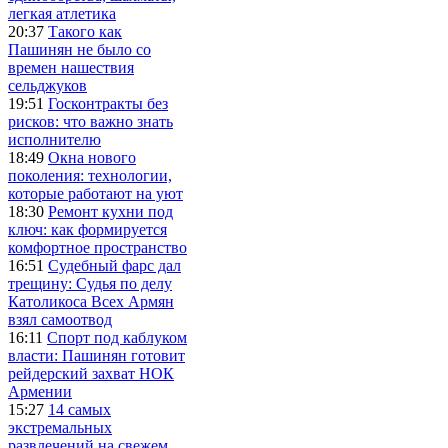
легкая атлетика
20:37
Такого как
Пашинян не было со
времен нашествия
сельджуков
19:51
Госконтракты без
рисков: что важно знать
исполнителю
18:49
Окна нового
поколения: технологии,
которые работают на уют
18:30
Ремонт кухни под
ключ: как формируется
комфортное пространство
16:51
Судебный фарс дал
трещину: Судья по делу
Католикоса Всех Армян
взял самоотвод
16:11
Спорт под каблуком
власти: Пашинян готовит
рейдерский захват НОК
Армении
15:27
14 самых
экстремальных
развлечений на свежем