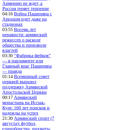
Армению не ждет, а
Россия теряет терпение
04:16
Война Пашиняна с
Арцахом идет даже на
стадионах
03:55
Восемь лет
ненависти: армянский
режиссер о расколе
общества и произволе
властей
03:30
"Фабрика фейков"
— в парламенте или
Главный враг Пашиняна
— правда
01:14
Всемирный совет
церквей выразил
поддержку Армянской
Апостольской Церкви
00:17
Армянский
монастырь на Иссык-
Куле: 160 лет поисков и
надежды на успех
21:30
Армянский спорт (7
августа): футбол,
единоборства, шахматы,