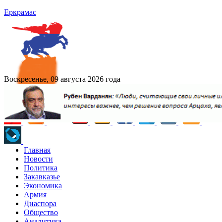
Еркрамас
Воскресенье, 09 августа 2026 года
Главная
Новости
Политика
Закавказье
Экономика
Армия
Диаспора
Общество
Аналитика