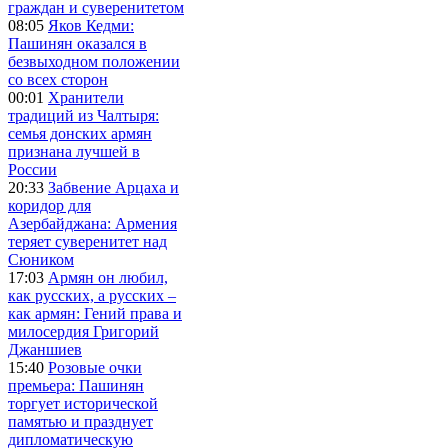
граждан и суверенитетом
08:05
Яков Кедми:
Пашинян оказался в
безвыходном положении
со всех сторон
00:01
Хранители
традиций из Чалтыря:
семья донских армян
признана лучшей в
России
20:33
Забвение Арцаха и
коридор для
Азербайджана: Армения
теряет суверенитет над
Сюником
17:03
Армян он любил,
как русских, а русских –
как армян: Гений права и
милосердия Григорий
Джаншиев
15:40
Розовые очки
премьера: Пашинян
торгует исторической
памятью и празднует
дипломатическую