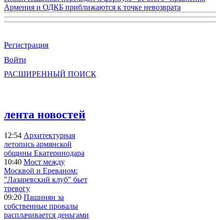
Армения и ОДКБ приближаются к точке невозврата
Регистрация
Войти
РАСШИРЕННЫЙ ПОИСК
лента новостей
12:54
Архитектурная
летопись армянской
общины Екатеринодара
10:40
Мост между
Москвой и Ереваном:
"Лазаревский клуб" бьет
тревогу
09:20
Пашинян за
собственные провалы
расплачивается деньгами