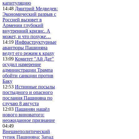
капитуляцию
14:48
Дмитрий Медведев:
Экономический разрыв с
Россией вызовет в
Армении глубокий
внутренний кризис. А
может, и что похуже…
14:19
Инфраструктурные
авантюры Пашиняна
ведут его режим к краху
13:09
Комитет "Ай Дат"
осудил намерение
администрации Трампа
обойти санкции против
Баку
12:53
Истинные посылы
постыдного и опасного
послания Пашиняна по
случаю 8 августа
12:03
Пашинян нашёл
нового виноватого:
неожиданное признание
04:49
Внешнеполитический
тупик Пашиняна: Запад