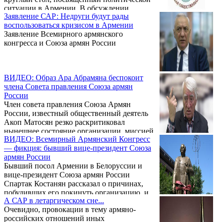
ситуации в Армении. В обсуждении
Заявление САР: Недруги будут рады
приняли участие руководители
воспользоваться кризисом в Армении
общественных организаций, ученые,
Заявление Всемирного армянского
деятели культуры и представители бизнес-
конгресса и Союза армян России
сообщества.
ВИДЕО: Образ Ара Абрамяна беспокоит
члена Совета правления Союза армян
России
Член совета правления Союза Армян
России, известный общественный деятель
Акоп Матосян резко раскритиковал
нынешнее состояние организации, миссией
ВИДЕО: Всемирный Армянский Конгресс
которой является сплочение самой большой
— фикция: бывший вице-президент Союза
армянской диаспоры в мире.
армян России
Бывший посол Армении в Белоруссии и
вице-президент Союза армян России
Спартак Костанян рассказал о причинах,
побудивших его покинуть организацию, и
А САР в летаргическом сне...
представил свое видение будущего
Очевидно, провокации в тему армяно-
Армении.
российских отношений иных