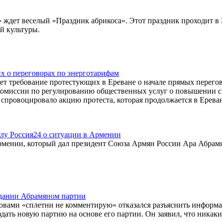
 ждет веселый «Праздник абрикоса». Этот праздник проходит в
й культуры.
х о переговорах по энерготарифам
ует требование протестующих в Ереване о начале прямых перего
комиссии по регулированию общественных услуг о повышении с
 спровоцировало акцию протеста, которая продолжается в Ерева
лу Россия24 о ситуации в Армении
рмении, который дал президент Союза Армян России Ара Абрам
здании Абрамяном партии
овами «сплетни не комментирую» отказался разъяснить информ
дать новую партию на основе его партии. Он заявил, что никак