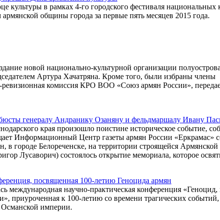
це культуры в рамках 4-го городского фестиваля национальных 
рмянской общины города за первые пять месяцев 2015 года.
оздание новой национально-культурной организации полуострова
дседателем Артура Хачатряна. Кроме того, были избраны члены
-ревизионная комиссия КРО ВОО «Союз армян России», переда
 бюсты генералу Андранику Озаняну и фельдмаршалу Ивану Пас
снодарского края произошло поистине историческое событие, со
щает Информационный Центр газеты армян России «Еркрамас» с
н, в городе Белореченске, на территории строящейся Армянской
игор Лусаворич) состоялось открытие мемориала, которое освят
ференция, посвященная 100-летию Геноцида армян
ась международная научно-практическая конференция «Геноцид, 
ги», приуроченная к 100-летию со времени трагических событий,
 Османской империи.