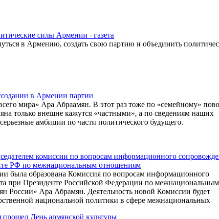
итические силы Армении - газета
уться в Армению, создать свою партию и объединить политиче
создании в Армении партии
сего мира» Ара Абраамян. В этот раз тоже по «семейному» пово
яна только внешне кажутся «частными», а по сведениям наших
т серьезные амбиции по части политического будущего.
дседателем комиссии по вопросам информационного сопровожд
енте РФ по межнациональным отношениям
ии была образована Комиссия по вопросам информационного
ета при Президенте Российской Федерации по межнациональным
ян России» Ара Абрамян. Деятельность новой Комиссии будет
рственной национальной политики в сфере межнациональных
 прошел День армянской культуры