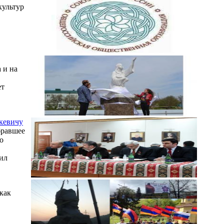
культур
 и на
ет
кевичу
бравшее
о
ил
как