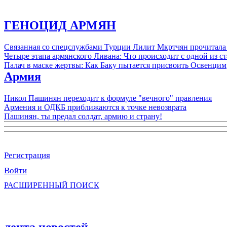
ГЕНОЦИД АРМЯН
Связанная со спецслужбами Турции Лилит Мкртчян прочитала
Четыре этапа армянского Ливана: Что происходит с одной из 
Палач в маске жертвы: Как Баку пытается присвоить Освенцим
Армия
Никол Пашинян переходит к формуле "вечного" правления
Армения и ОДКБ приближаются к точке невозврата
Пашинян, ты предал солдат, армию и страну!
Регистрация
Войти
РАСШИРЕННЫЙ ПОИСК
лента новостей