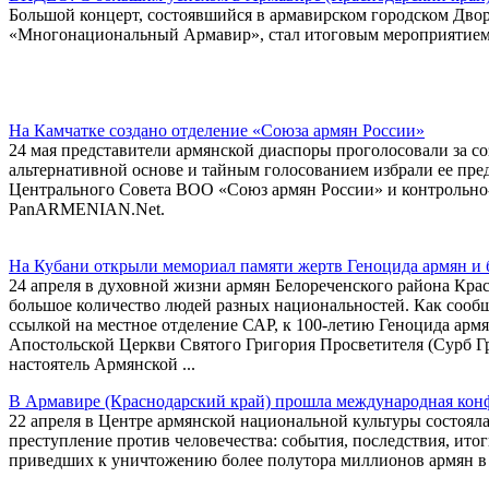
Большой концерт, состоявшийся в армавирском городском Двор
«Многонациональный Армавир», стал итоговым мероприятием а
На Камчатке создано отделение «Союза армян России»
24 мая представители армянской диаспоры проголосовали за с
альтернативной основе и тайным голосованием избрали ее пре
Центрального Совета ВОО «Союз армян России» и контрольно
PanARMENIAN.Net.
На Кубани открыли мемориал памяти жертв Геноцида армян и
24 апреля в духовной жизни армян Белореченского района Кра
большое количество людей разных национальностей. Как сооб
ссылкой на местное отделение САР, к 100-летию Геноцида армя
Апостольской Церкви Святого Григория Просветителя (Сурб Гр
настоятель Армянской ...
В Армавире (Краснодарский край) прошла международная кон
22 апреля в Центре армянской национальной культуры состоял
преступление против человечества: события, последствия, ито
приведших к уничтожению более полутора миллионов армян в