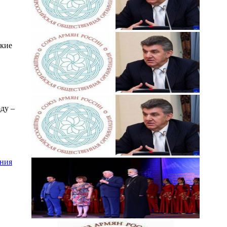
ские
ду –
ения