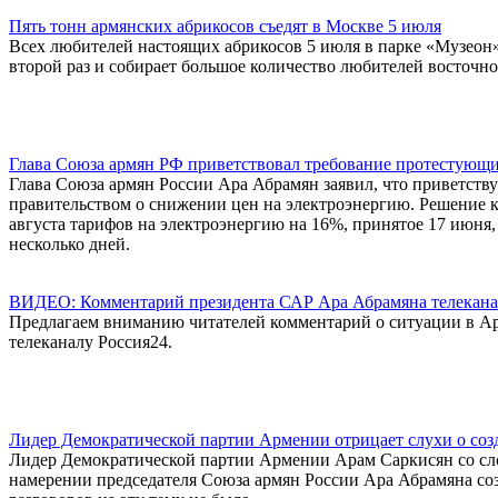
Пять тонн армянских абрикосов съедят в Москве 5 июля
Всех любителей настоящих абрикосов 5 июля в парке «Музеон»
второй раз и собирает большое количество любителей восточно
Глава Союза армян РФ приветствовал требование протестующи
Глава Союза армян России Ара Абрамян заявил, что приветств
правительством о снижении цен на электроэнергию. Решение 
августа тарифов на электроэнергию на 16%, принятое 17 июня,
несколько дней.
ВИДЕО: Комментарий президента САР Ара Абрамяна телекана
Предлагаем вниманию читателей комментарий о ситуации в А
телеканалу Россия24.
Лидер Демократической партии Армении отрицает слухи о со
Лидер Демократической партии Армении Арам Саркисян со сл
намерении председателя Союза армян России Ара Абрамяна соз