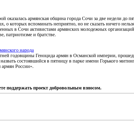
рой оказалась армянская община города Сочи за две недели до п
х, о которых вспоминать неприятно, но не сказать ничего нельзя
ленных в Сочи активистами армянских молодежных организаци
ве, патриотизме и братстве.
мянского народа
тней годовщины Геноцида армян в Османской империи, прошед
назвать состоявшийся в пятницу в парке имени Горького митинг
 армян России».
ете поддержать проект добровольным взносом.