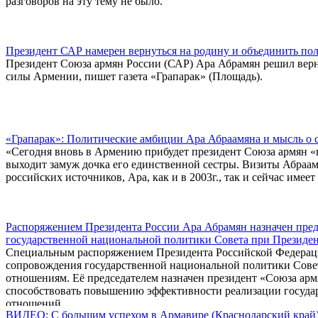
разговоров на эту тему не было.
Президент САР намерен вернуться на родину и объединить пол
Президент Союза армян России (САР) Ара Абрамян решил верн
силы Армении, пишет газета «Грапарак» (Площадь).
«Грапарак»: Политические амбиции Ара Абраамяна и мысль о 
«Сегодня вновь в Армению прибудет президент Союза армян «в
выходит замуж дочка его единственной сестры. Визиты Абраам
российских источников, Ара, как и в 2003г., так и сейчас имее
Распоряжением Президента России Ара Абрамян назначен пре
государственной национальной политики Совета при Презид
Специальным распоряжением Президента Российской Федерац
сопровождения государственной национальной политики Сов
отношениям. Её председателем назначен президент «Союза арм
способствовать повышению эффективности реализации госуда
отношений.
ВИДЕО: С большим успехом в Армавире (Краснодарский край)