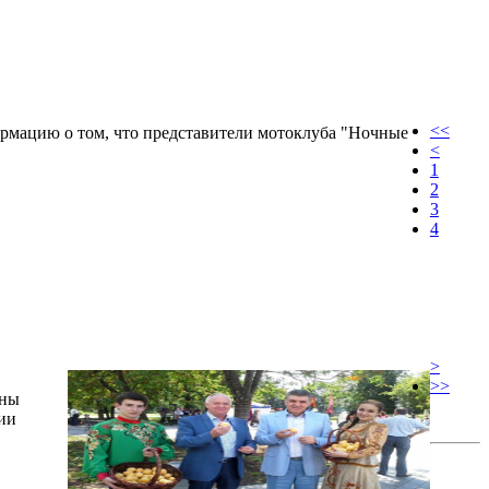
<<
рмацию о том, что представители мотоклуба "Ночные
<
1
2
3
4
>
>>
аны
ии