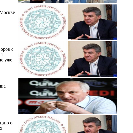
 Москве
воров с
 1
не уже
яна
ацию о
их