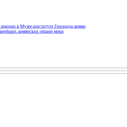
 лекцию в Музее-институте Геноцида армян
старейших армянских общин мира