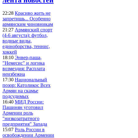
22:28
Красиво жить не
запретишь... Особенно
армянским чиновникам
21:27
Армянский спорт
(4-6 августа): футбол,
водные виды,
единоборства, теннис,
хоккей
18:10
Энвер-паша,
"Немесис" и логика
возмездия: Расплата
неизбежна
17:30
Национальный
позор: Католикос Всех
Армян на скамье
подсудимых
16:40
МИД России:
Пашинян уготовил
Армении роль
"низкозатратного
предприятия" Запада
15:07
Роль России в
освобождении Армении