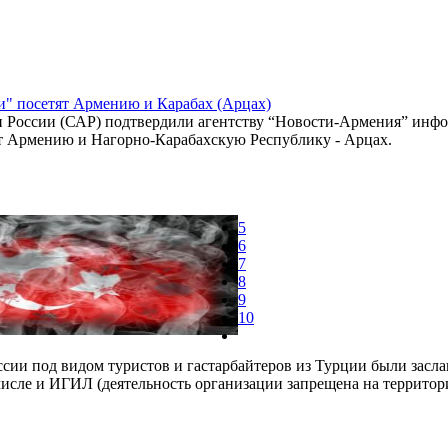
" посетят Армению и Карабах (Арцах)
 России (САР) подтвердили агентству “Новости-Армения” инфо
т Армению и Нагорно-Карабахскую Республику - Арцах.
5
6
7
8
9
10
ссии под видом туристов и гастарбайтеров из Турции были засл
числе и ИГИЛ (деятельность организации запрещена на территор