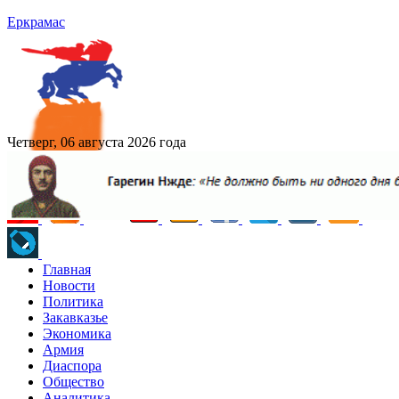
Еркрамас
Четверг, 06 августа 2026 года
Главная
Новости
Политика
Закавказье
Экономика
Армия
Диаспора
Общество
Аналитика