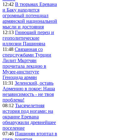
12:42
В тюрьмах Еревана
и Баку находится
огромный потенциал
армянской национальной
мысли и достояния
12:13
Гниющий перец и
геополитические
иллюзии Пашиняна
11:48
Связанная со
спецслужбами Турции
Лилит Мкртчян
прочитала лекцию в
Музее-институте
Геноцида армян
11:31
Зеленский, оставь
Армению в покое: Наша
независимость - не твоя
проблема!
08:12
Тысячелетняя
история под ногами: на
окраине Еревана
обнаружили древнейшее
поселение
07:46
Пашинян втоптал в
грязь понятия