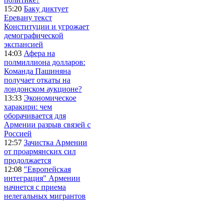
15:20
Баку диктует
Еревану текст
Конституции и угрожает
демографической
экспансией
14:03
Афера на
полмиллиона долларов:
Команда Пашиняна
получает откаты на
лондонском аукционе?
13:33
Экономическое
харакири: чем
оборачивается для
Армении разрыв связей с
Россией
12:57
Зачистка Армении
от проармянских сил
продолжается
12:08
"Европейская
интеграция" Армении
начнется с приема
нелегальных мигрантов