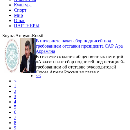
Культура
Спорт
Мир
О нас
ПАРТНЕРЫ
Soyuz-Armyan-Rossii
В интернете начат сбор подписей под
требованием отставки президента САР Ара
Абрамяна
В системе создания общественных петиций
«Авааз» начат сбор подписей под петицией-
требованием об отставке руководителей
Союза Армян России во главе с
<<
президентом САР Ара Абрамяном. Как
<
сообщает Информационный Центр газеты
1
армян России «Еркрамас», поводом для
2
составления данной петиции стало
3
молчание САР в связи с трагедией,
4
произошедшей 12 января в г. Гюмри
5
(Республика Армения), где солдатом
6
российской военной базы была расстреляна
7
армянская семья из шести человек. В
8
петиции, в частности, сказано ...
9