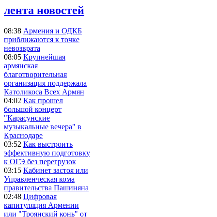
лента новостей
08:38
Армения и ОДКБ
приближаются к точке
невозврата
08:05
Крупнейшая
армянская
благотворительная
организация поддержала
Католикоса Всех Армян
04:02
Как прошел
большой концерт
"Карасунские
музыкальные вечера" в
Краснодаре
03:52
Как выстроить
эффективную подготовку
к ОГЭ без перегрузок
03:15
Кабинет застоя или
Управленческая кома
правительства Пашиняна
02:48
Цифровая
капитуляция Армении
или "Троянский конь" от