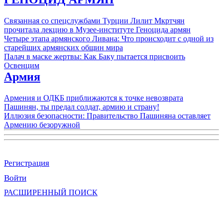
Связанная со спецслужбами Турции Лилит Мкртчян
прочитала лекцию в Музее-институте Геноцида армян
Четыре этапа армянского Ливана: Что происходит с одной из
старейших армянских общин мира
Палач в маске жертвы: Как Баку пытается присвоить
Освенцим
Армия
Армения и ОДКБ приближаются к точке невозврата
Пашинян, ты предал солдат, армию и страну!
Иллюзия безопасности: Правительство Пашиняна оставляет
Армению безоружной
Регистрация
Войти
РАСШИРЕННЫЙ ПОИСК