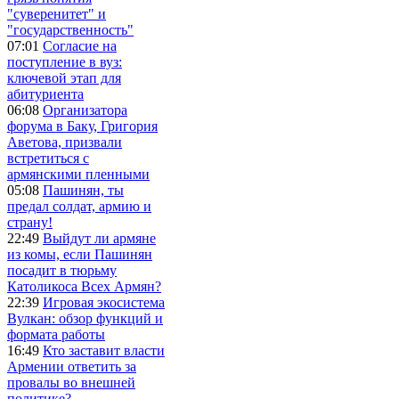
"суверенитет" и
"государственность"
07:01
Согласие на
поступление в вуз:
ключевой этап для
абитуриента
06:08
Организатора
форума в Баку, Григория
Аветова, призвали
встретиться с
армянскими пленными
05:08
Пашинян, ты
предал солдат, армию и
страну!
22:49
Выйдут ли армяне
из комы, если Пашинян
посадит в тюрьму
Католикоса Всех Армян?
22:39
Игровая экосистема
Вулкан: обзор функций и
формата работы
16:49
Кто заставит власти
Армении ответить за
провалы во внешней
политике?