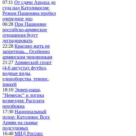
07:11
От сдачи Арцаха до
суда над Католикосом:
Режим Пашиняна пробил
очередное дно
06:28
При Пашиняне
российско-армянские
отношения будут
деградировать
22:28
Красиво жить не
запретишь... Особенно
армянским чиновникам
21:27
Армянский спорт
(4-6 августа): футбол,
водные виды,
единоборства, теннис,
хоккей
18:10
Энвер-паша,
"Немесис" и логика
возмездия: Расплата
неизбежна
17:30
Национальный
позор: Католикос Всех
Армян на скамье
подсудимых
16:40
МИД России: