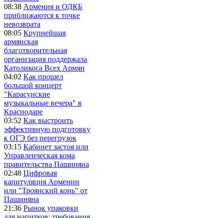
08:38
Армения и ОДКБ
приближаются к точке
невозврата
08:05
Крупнейшая
армянская
благотворительная
организация поддержала
Католикоса Всех Армян
04:02
Как прошел
большой концерт
"Карасунские
музыкальные вечера" в
Краснодаре
03:52
Как выстроить
эффективную подготовку
к ОГЭ без перегрузок
03:15
Кабинет застоя или
Управленческая кома
правительства Пашиняна
02:48
Цифровая
капитуляция Армении
или "Троянский конь" от
Пашиняна
21:36
Рынок упаковки
для напитков: требования