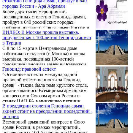
столетию Геноцида армян, пройдут в 640
Ара Абрамян, Герой СССР и Герой России,
городах России - Ара Абрамян
легендарный полярник Артур Чилингаров,
Более двух тысяч мероприятий,
директор Армянского института
посвященных столетию Геноцида армян,
политологии и права Александр Мкртчян.
пройдут в 640 российских городах,
сообщил президент Союза армян России и
ВИДЕО: В Москве прошла выставка,
Всемирного армянского конгресса, член
приуроченная к 100-летию Геноцида армян
Совета при президенте России по
в Турции
межнациональным отношениям, посол
С 8 по 15 марта в Центральном доме
доброй воли ЮНЕСКО Ара Абрамян.
работников искусств (г. Москва) прошла
выставка, посвященная 100-летней
годовщине Геноцида армян в Османской
Геноцид: правовой аспект
Турции. Выставка под девизом «Мы
"Основные аспекты международной
помним» была организована Союзом
правовой ответственности за Геноцид
Армян России при поддержке
армян" - такова была тема круглого стола,
Министерства культуры и Министерства
организованного Всемирным армянским
диаспоры Республики Армения, а также
конгрессом и Союзом армян России в
Союзами художников России и Армении и
стенах НАН РА в минувшую пятницу.
Национальной галерей Армении.
В преддверии столетия Геноцида армян
Актуальность темы, конечно, трудно
акцент стоит на преодолении последствий -
переоценить, хотя напрашивается вопрос…
историк
Почему обсуждение столь исключительного
Всемирный армянский конгресс и Союз
по своей важности вопроса, одного из
армян России, в рамках мероприятий,
ключевых в контексте Геноцида, состоялось
посвященных 100-й годовщине Геноцида