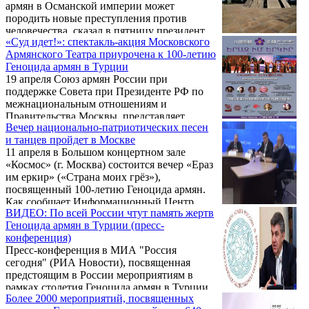
армян в Османской империи может
породить новые преступления против
человечества, сказал в пятницу президент
«Суд идет!»: спектакль-акция Московского
Союза армян России Ара Абрамян.
Армянского Театра приурочена к 100-летию
Годовщину геноцида армян в Османской
Геноцида армян в Турции
империи отмечают ежегодно 24 апреля.
19 апреля Союз армян России при
Более двух тысяч мероприятий будут
поддержке Совета при Президенте РФ по
проведены в российских городах, в том
межнациональным отношениям и
числе в Москве.
Правительства Москвы, представляет
Вечер национально-патриотических песен
премьеру спектакля-акции «Суд идет!» в
и танцев пройдет в Москве
постановке Московского Армянского
11 апреля в Большом концертном зале
Театра.
«Космос» (г. Москва) состоится вечер «Ераз
им еркир» («Страна моих грёз»),
посвященный 100-летию Геноцида армян.
Как сообщает Информационный Центр
ВИДЕО: По всей России чтут память жертв
газеты армян России «Еркрамас», вечер
Геноцида армян в Турции (пресс-
организован Фондом поддержки
конференция)
армянского наследия «Hayordik» под эгидой
Пресс-конференция в МИА "Россия
Союза Армян России.
сегодня" (РИА Новости), посвященная
предстоящим в России мероприятиям в
рамках столетия Геноцида армян в Турции.
Более 2000 мероприятий, посвященных
Участвуют президент Союза Армян России