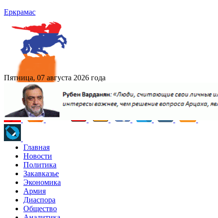
Еркрамас
Пятница, 07 августа 2026 года
Главная
Новости
Политика
Закавказье
Экономика
Армия
Диаспора
Общество
Аналитика