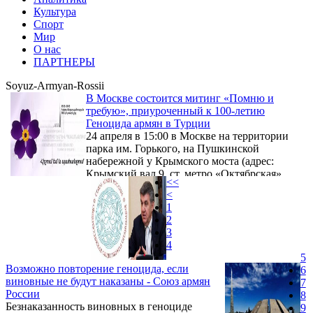
Культура
Спорт
Мир
О нас
ПАРТНЕРЫ
Soyuz-Armyan-Rossii
В Москве состоится митинг «Помню и
требую», приуроченный к 100-летию
Геноцида армян в Турции
24 апреля в 15:00 в Москве на территории
парка им. Горького, на Пушкинской
набережной у Крымского моста (адрес:
Крымский вал 9, ст. метро «Октябрская»,
<<
«Парк Культуры») состоится митинг
<
«Помню и требую», посвященный 100-
1
летию Геноцида армян.
2
3
4
5
Возможно повторение геноцида, если
6
виновные не будут наказаны - Союз армян
7
России
8
Безнаказанность виновных в геноциде
9