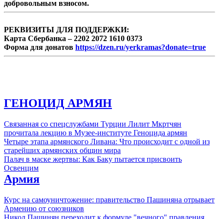
добровольным взносом.
РЕКВИЗИТЫ ДЛЯ ПОДДЕРЖКИ:
Карта Сбербанка – 2202 2072 1610 0373
Форма для донатов
https://dzen.ru/yerkramas?donate=true
ГЕНОЦИД АРМЯН
Связанная со спецслужбами Турции Лилит Мкртчян
прочитала лекцию в Музее-институте Геноцида армян
Четыре этапа армянского Ливана: Что происходит с одной из
старейших армянских общин мира
Палач в маске жертвы: Как Баку пытается присвоить
Освенцим
Армия
Курс на самоуничтожение: правительство Пашиняна отрывает
Армению от союзников
Никол Пашинян переходит к формуле "вечного" правления