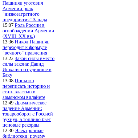
Пашинян уготовил
Армении роль
"низкозатратного
предприятия" Запада
15:07
Роль России в
освобождении Армении
(XVIII–XX вв.)
13:36
Никол Пашинян
переходит к формуле
"вечного" правления
13:22
Закон силы вместо
силы закона: Давид
Ишханян о судилище в
Баку
13:08
Попытка
переписать историю и
стать властью в
армянском вилайете
12:49
Драматическое
падение Армении:
товарооборот с Россией
рухнул, а топливо бьет
ценовые рекорды
12:30
Электронные
библиотеки: почему