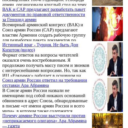
только сейчас, в марте 2015 года, когда
армян, организовали круглый стол на тему
начать работу следовало еще лет 10-15
ВАК и САР предлагают разработать пакет
«Основные аспекты международной
назад? ...
документов по правовой ответственности
правовой ответственности за Геноцид
за Геноцид армян
армян».
Всемирный армянский конгресс (ВАК) и
Союз армян России (САР) предлагают
властям Армении создать рабочую группу
для разработки пакета документов по
Истинный враг - Турция. Не быть Дон
правовой ответственности за Геноцид
Кихотом (видео)
армян, заявил вице-председатель ВАК и
Формат ответов на вопросы читателей
САР Арам Саркисян.
оказался очень востребованным. Я
продолжаю получать массу писем и звонков
с интереснейшими вопросами. Но, так как
ИЦ «Еркрамас» работает в основном на
Союз армян России ответил на требовании
русскоязычную аудиторию, то, как я
отставки Ара Абрамяна
замечаю, все присылаемые мне тексты
В Союзе армян России назвали не
имеют серьезный перекос с поправкой на
имеющими под собой никаких оснований
влияние российских СМИ и полное
обвинения в адрес Союза, обнародованные
отсутствие какого бы то ни было
в письме «от имени армян России и всего
идеологического воздействия со стороны
мира», в котором также содержится
армянских диаспоральных структур.
Почему армяне России выступили против
требование отставки руководства САР.
«неприкасаемого олигарха» Ара Абрамяна
— газета