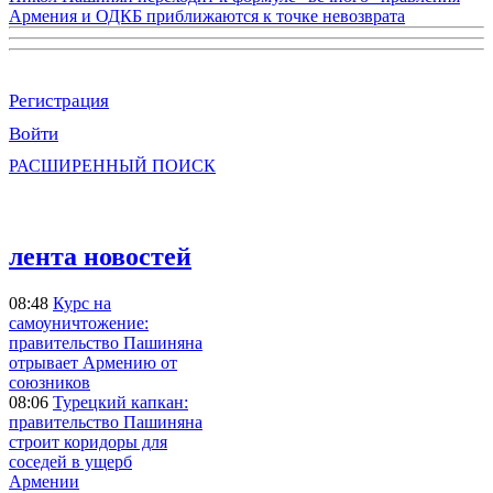
Армения и ОДКБ приближаются к точке невозврата
Регистрация
Войти
РАСШИРЕННЫЙ ПОИСК
лента новостей
08:48
Курс на
самоуничтожение:
правительство Пашиняна
отрывает Армению от
союзников
08:06
Турецкий капкан:
правительство Пашиняна
строит коридоры для
соседей в ущерб
Армении