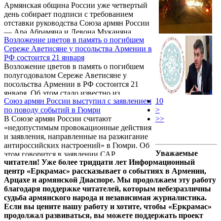
Армянская община России уже четвертый
день собирает подписи с требованием
отставки руководства Союза армян России
— Ара Абрамяна и Левона Муканяна.
Возложение цветов в память о погибшем
Недовольство общины связано не только с
Сереже Аветисяне у посольства Армении в
пассивностью организации по трагическим
РФ состоится 21 января
происшествиям в Гюмри, но деятельностью
Возложение цветов в память о погибшем
организации в целом.
полугодовалом Сереже Аветисяне у
посольства Армении в РФ состоится 21
января. Об этом стало известно из
Союз армян России выступил с заявлением
10
информации, выложенной на страничке
по поводу событий в Гюмри
>
организаторов акции в социальной сети
В Союзе армян России считают
>>
facebook.
«недопустимым провокационные действия
и заявления, направленные на разжигание
антироссийских настроений» в Гюмри. Об
Уважаемые
этом говорится в заявлении САР,
читатели! Уже более тридцати лет Информационный
поступившем в Новости Армении –
центр «Еркрамас» рассказывает о событиях в Армении,
NEWS.am. Союз армян России при этом
Арцахе и армянской Диаспоре. Мы продолжаем эту работу
предлагает руководству Армении объявить
благодаря поддержке читателей, которым небезразличны
общенациональный траур 21 января, на
судьба армянского народа и независимая журналистика.
седьмой день после похорон семьи
Если вы цените нашу работу и хотите, чтобы «Еркрамас»
Аветисянов.
продолжал развиваться, вы можете поддержать проект