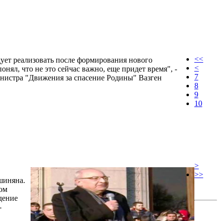
<<
дует реализовать после формирования нового
<
понял, что не это сейчас важно, еще придет время", -
7
инистра "Движения за спасение Родины" Вазген
8
9
10
>
>>
шиняна.
ом
дение
-