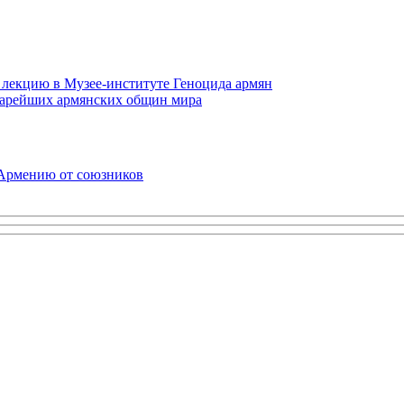
 лекцию в Музее-институте Геноцида армян
старейших армянских общин мира
 Армению от союзников