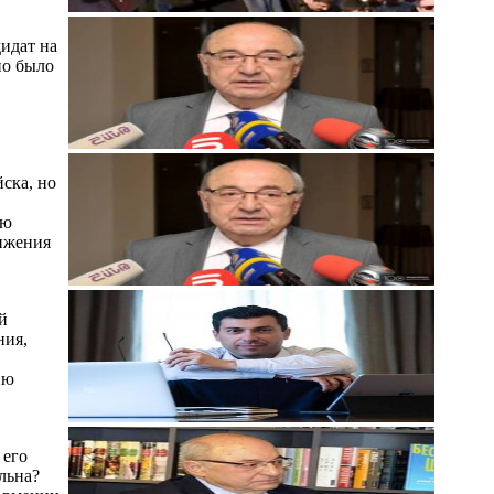
идат на
но было
йска, но
ую
вижения
й
ния,
ию
 его
льна?