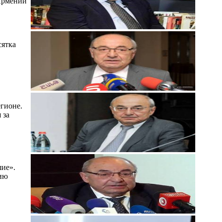
 Армении
сятка
егионе.
 за
шие».
нию