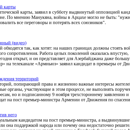
ой карты
итической карты, заявил в субботу выдвинутый оппозицией канд
ане. По мнению Манукяна, войны в Арцахе могло не быть: "нуж
овалить все переговоры и потерять всех союзников".
нный (видео)
й обходятся так, как хотят: на наших границах должны стоять во
го сопротивления. Работа целых поколений оказалась впустую,
одня открыт, и он представляет для Азербайджана даже больш
ир» на телеканале «Армньюз» заявил кандидат в премьеры от Д
уждения территорий
иторий, попирающий права и жизненно важные интересы жителе
ые органы, участвующие в этом процессе, не выполнять поруче
есам, но и подписанному 9 ноября трехстороннему заявлению и
дат на пост премьер-министра Армении от Движения по спасен
тив него
деальным кандидатом на пост премьер-министра, а выдвинувшие
ли она поддержкой народа или почему она недостаточно решите