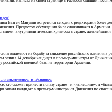
пенными, написал на своей странице в Facebook бывший посол
идео)
ины Вазген Манукян встретился сегодня с редакторами более де
Движения. Предметом обсуждения была сложившаяся в Армении
едствиями, внутриполитическим кризисом в стране, дальнейшими
 силы выделяют на борьбу за снижение российского влияния в р
ры заявил 14 декабря кандидат в премьер-министры от Движения
у российской военной базы из территории Армении.
е - и «нынешние», и «бывшие»
все, кто сможет принести пользу стране - и «нынешние», и «быв
абря заявил кандидат в премьер-министры от Движения по спасе