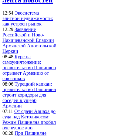
12:54
Экосистема
элитной недвижимости:
как устроен рынок
12:29
Заявление
Российской и Ново-
Нахичеванской Епархии
Армянской Апостольской
Церкви
08:48
Курс на
самоуничтожение:
правительство Пашиняна
отрывает Армению от
союзников
08:06
Турецкий капкан:
правительство Пашиняна
строит коридоры для
соседей в ущерб
Армении
07:11
От сдачи Арцаха до
суда над Католикосом:
Режим Пашиняна пробил
очередное дно
06:28
При Пашиняне