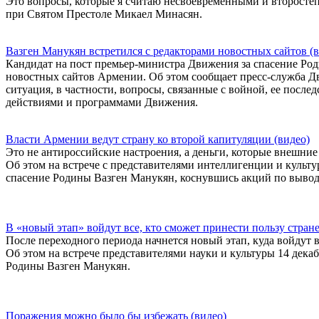
Это вопросы, которые я считаю несвоевременными и второсте
при Святом Престоле Микаел Минасян.
Вазген Манукян встретился с редакторами новостных сайтов (в
Кандидат на пост премьер-министра Движения за спасение Род
новостных сайтов Армении. Об этом сообщает пресс-служба 
ситуация, в частности, вопросы, связанные с войной, ее посл
действиями и программами Движения.
Власти Армении ведут страну ко второй капитуляции (видео)
Это не антироссийские настроения, а деньги, которые внешние
Об этом на встрече с представителями интеллигенции и культу
спасение Родины Вазген Манукян, коснувшись акций по вывод
В «новый этап» войдут все, кто сможет принести пользу стран
После переходного периода начнется новый этап, куда войдут 
Об этом на встрече представителями науки и культуры 14 дек
Родины Вазген Манукян.
Поражения можно было бы избежать (видео)