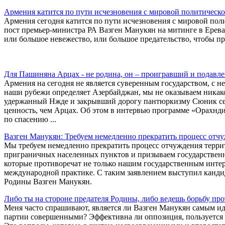
Армения катится по пути исчезновения с мировой политическ
Армения сегодня катится по пути исчезновения с мировой пол
пост премьер-министра РА Вазген Манукян на митинге в Ерев
или большое невежество, или большое предательство, чтобы пр
Для Пашиняна Арцах - не родина, он – проигравший и подавле
Армения на сегодня не является суверенным государством, с не
наши рубежи определяет Азербайджан, мы не оказываем никако
удержанный Нжде и закрывший дорогу пантюркизму Сюник сег
ценность, чем Арцах. Об этом в интервью программе «Орахнд
по спасению ...
Вазген Манукян: Требуем немедленно прекратить процесс отч
Мы требуем немедленно прекратить процесс отчуждения терр
приграничных населенных пунктов и призываем государственн
которые противоречат не только нашим государственным интер
международной практике. С таким заявлением выступил канди
Родины Вазген Манукян.
Либо ты на стороне предателя Родины, либо ведешь борьбу про
Меня часто спрашивают, является ли Вазген Манукян самым и
партии совершенными? Эффективна ли оппозиция, пользуется 