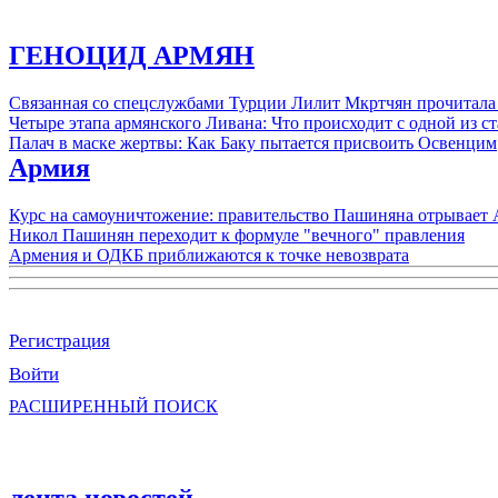
ГЕНОЦИД АРМЯН
Связанная со спецслужбами Турции Лилит Мкртчян прочитала
Четыре этапа армянского Ливана: Что происходит с одной из 
Палач в маске жертвы: Как Баку пытается присвоить Освенцим
Армия
Курс на самоуничтожение: правительство Пашиняна отрывает
Никол Пашинян переходит к формуле "вечного" правления
Армения и ОДКБ приближаются к точке невозврата
Регистрация
Войти
РАСШИРЕННЫЙ ПОИСК
лента новостей