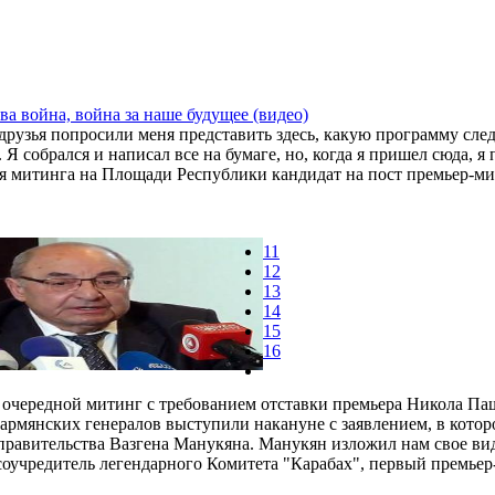
ва война, война за наше будущее (видео)
друзья попросили меня представить здесь, какую программу сле
 Я собрался и написал все на бумаге, но, когда я пришел сюда, я 
мя митинга на Площади Республики кандидат на пост премьер-м
11
12
13
14
15
16
 очередной митинг с требованием отставки премьера Никола Па
армянских генералов выступили накануне с заявлением, в котор
правительства Вазгена Манукяна. Манукян изложил нам свое ви
оучредитель легендарного Комитета "Карабах", первый премьер