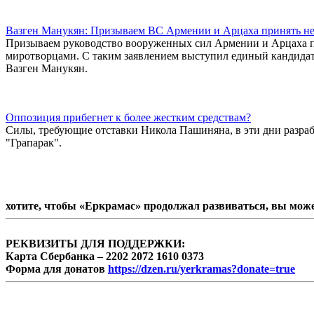
Вазген Манукян: Призываем ВС Армении и Арцаха принять не
Призываем руководство вооруженных сил Армении и Арцаха п
миротворцами. С таким заявлением выступил единый кандида
Вазген Манукян.
Оппозиция прибегнет к более жестким средствам?
Силы, требующие отставки Никола Пашиняна, в эти дни разраб
"Грапарак".
хотите, чтобы «Еркрамас» продолжал развиваться, вы мож
РЕКВИЗИТЫ ДЛЯ ПОДДЕРЖКИ:
Карта Сбербанка – 2202 2072 1610 0373
Форма для донатов
https://dzen.ru/yerkramas?donate=true