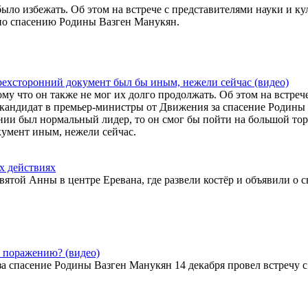
было избежать. Об этом на встрече с представителями науки и ку
 по спасению Родины Вазген Манукян.
ехсторонний документ был бы иным, нежели сейчас (видео)
у что он также не мог их долго продолжать. Об этом на встрече
 кандидат в премьер-министры от Движения за спасение Родины
ии был нормальный лидер, то он смог бы пойти на большой торг
кумент иным, нежели сейчас.
х действиях
той Анны в центре Еревана, где развели костёр и объявили о с
к поражению? (видео)
 спасение Родины Вазген Манукян 14 декабря провел встречу с