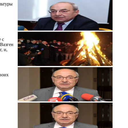
льтуры
 с
 Вазген
, и,
воих