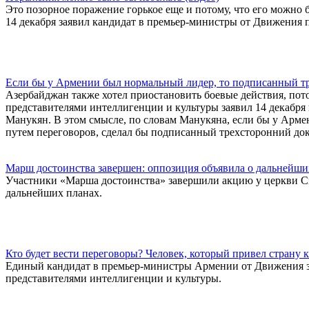
Это позорное поражение горькое еще и потому, что его можно 
14 декабря заявил кандидат в премьер-министры от Движения
Если бы у Армении был нормальный лидер, то подписанный тр
Азербайджан также хотел приостановить боевые действия, потом
представителями интеллигенции и культуры заявил 14 декабря
Манукян. В этом смысле, по словам Манукяна, если бы у Армен
путем переговоров, сделал бы подписанный трехсторонний до
Марш достоинства завершен: оппозиция объявила о дальнейши
Участники «Марша достоинства» завершили акцию у церкви Свя
дальнейших планах.
Кто будет вести переговоры? Человек, который привел страну 
Единый кандидат в премьер-министры Армении от Движения за
представителями интеллигенции и культуры.