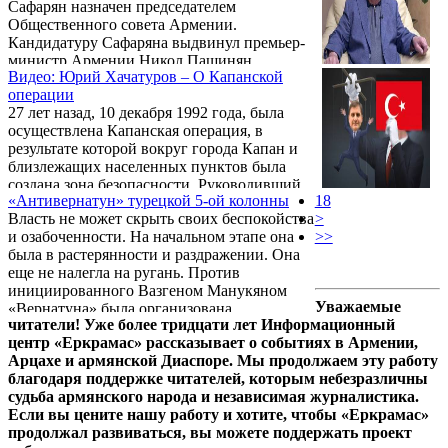
Сафарян назначен председателем
Общественного совета Армении.
Кандидатуру Сафаряна выдвинул премьер-
министр Армении Никол Пашинян.
Видео: Юрий Хачатуров – О Капанской
операции
27 лет назад, 10 декабря 1992 года, была
осуществлена Капанская операция, в
результате которой вокруг города Капан и
близлежащих населенных пунктов была
создана зона безопасности. Руководивший
«Антивернатун» турецкой 5-ой колонны
18
Капанской операцией генерал-полковник
Власть не может скрыть своих беспокойства
>
Юрий Хачатуров рассказал о целях, ходе
и озабоченности. На начальном этапе она
>>
операции и участвовавших в ней героях. .
была в растерянности и раздражении. Она
еще не налегла на ругань. Против
инициированного Вазгеном Манукяном
Уважаемые
«Вернатуна» была организована
читатели! Уже более тридцати лет Информационный
широкомасштабная фейковая атака. .
центр «Еркрамас» рассказывает о событиях в Армении,
Арцахе и армянской Диаспоре. Мы продолжаем эту работу
благодаря поддержке читателей, которым небезразличны
судьба армянского народа и независимая журналистика.
Если вы цените нашу работу и хотите, чтобы «Еркрамас»
продолжал развиваться, вы можете поддержать проект