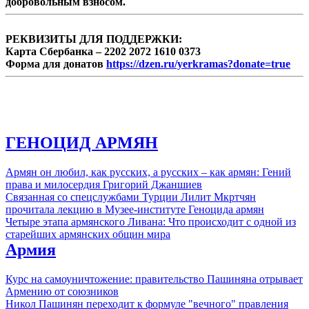
добровольным взносом.
РЕКВИЗИТЫ ДЛЯ ПОДДЕРЖКИ:
Карта Сбербанка – 2202 2072 1610 0373
Форма для донатов
https://dzen.ru/yerkramas?donate=true
ГЕНОЦИД АРМЯН
Армян он любил, как русских, а русских – как армян: Гений
права и милосердия Григорий Джаншиев
Связанная со спецслужбами Турции Лилит Мкртчян
прочитала лекцию в Музее-институте Геноцида армян
Четыре этапа армянского Ливана: Что происходит с одной из
старейших армянских общин мира
Армия
Курс на самоуничтожение: правительство Пашиняна отрывает
Армению от союзников
Никол Пашинян переходит к формуле "вечного" правления