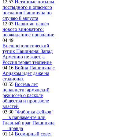
12:53
Истинные посылы
постыдного и опасного
послания Пашиняна по
случаю 8 августа
12:03
Пашинян нашёл
нового виноватого:
неожиданное признание
04:49
Внешнеполитический
тупик Пашиняна: Запад
Армению не ждет, а
Россия теряет терпение
04:16
Война Пашиняна с
Арцахом идет даже на
стадионах
03:55
Восемь лет
ненависти: армянский
режиссер о расколе
общества и произволе
властей
03:30
"Фабрика фейков"
— в парламенте или
Главный враг Пашиняна
— правда
01:14
Всемирный совет