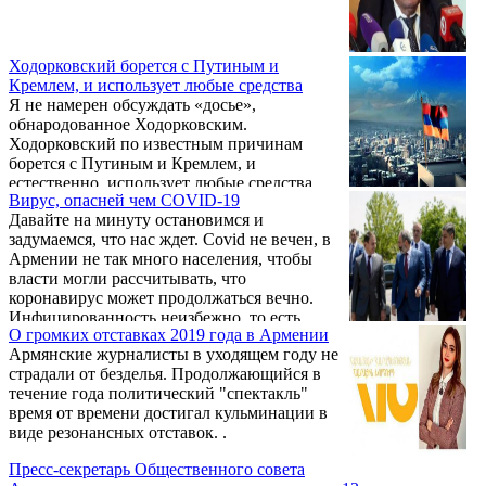
Ходорковский борется с Путиным и
Кремлем, и использует любые средства
Я не намерен обсуждать «досье»,
обнародованное Ходорковским.
Ходорковский по известным причинам
борется с Путиным и Кремлем, и
естественно, использует любые средства.
Вирус, опасней чем COVID-19
Об этом в беседе с VERELQ заявил экс-
Давайте на минуту остановимся и
председатель Общественного совета Вазген
задумаемся, что нас ждет. Covid не вечен, в
Манукян. Тем не менее, продолжил он, в
Армении не так много населения, чтобы
этом материале речь идет и о «Лазаревском
власти могли рассчитывать, что
клубе», который, по «материалам досье»
коронавирус может продолжаться вечно.
сотрудничает с Кремлем.
Инфицированность неизбежно, то есть
О громких отставках 2019 года в Армении
независимо от действий власти, должна
Армянские журналисты в уходящем году не
пойти на убыль и, возможно, мы вскоре
страдали от безделья. Продолжающийся в
вступим в этот этап. Но количество людей,
течение года политический "спектакль"
скончавшихся от коронавируса, еще будет
время от времени достигал кульминации в
продолжать расти. Как и общественное
виде резонансных отставок. .
недовольство. Как и социально-
экономический кризис, который будет
Пресс-секретарь Общественного совета
только усугубляться. ...