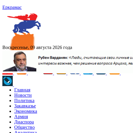
Еркрамас
Воскресенье, 09 августа 2026 года
Главная
Новости
Политика
Закавказье
Экономика
Армия
Диаспора
Общество
Аналитика