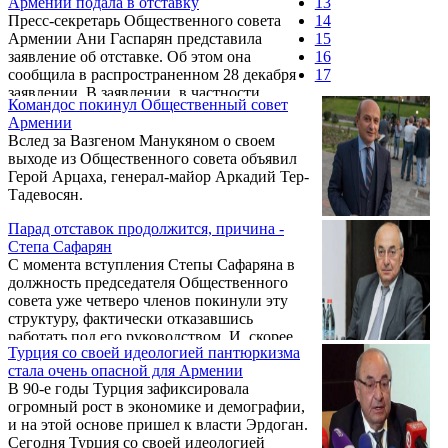
Армении подала в отставку
13
Пресс-секретарь Общественного совета
14
Армении Ани Гаспарян представила
15
заявление об отставке. Об этом она
16
сообщила в распространенном 28 декабря
17
заявлении. В заявлении, в частности,
Командос покинул Общественный совет
отмечено: .
Армении
Вслед за Вазгеном Манукяном о своем
выходе из Общественного совета объявил
Герой Арцаха, генерал-майор Аркадий Тер-
Тадевосян.
Парад отставок продолжится, причина -
Степа Сафарян
С момента вступления Степы Сафаряна в
должность председателя Общественного
совета уже четверо членов покинули эту
структуру, фактически отказавшись
работать под его руководством. И, скорее
Турция со своей идеологией пантюркизма
всего, этот парад "самоотводов"
стала очень опасной для Армении
продолжится… .
В 90-е годы Турция зафиксировала
огромный рост в экономике и демографии,
и на этой основе пришел к власти Эрдоган.
Сегодня Турция со своей идеологией