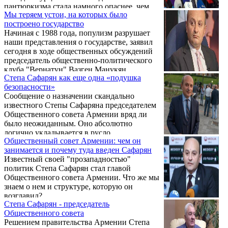
пантюркизма стала намного опаснее, чем
Мы теряем устои, на которых было
тогда. Об этом в рамках общественных
построено государство
обсуждений 23 декабря заявил председатель
Начиная с 1988 года, популизм разрушает
клуба «Вернатун» Вазген Манукян.
наши представления о государстве, заявил
сегодня в ходе общественных обсуждений
председатель общественно-политического
клуба "Вернатун" Вазген Манукян.
Степа Сафарян как еще одна «подушка
безопасности»
Сообщение о назначении скандально
известного Степы Сафаряна председателем
Общественного совета Армении вряд ли
было неожиданным. Оно абсолютно
логично укладывается в русло
Общественный совет Армении: чем он
доминирующих в стране тенденций, как и
занимается и почему туда введен Сафарян
действий властей, стремящихся обложить
Известный своей "прозападностью"
себя со всех сторон своеобразными
политик Степа Сафарян стал главой
"подушками безопасности". Проще говоря,
Общественного совета Армении. Что же мы
создать максимально комфортную для себя
знаем о нем и структуре, которую он
среду обитания, предполагающую контроль
возглавил? .
над всем и вся, в том числе над структурой,
Степа Сафарян - председатель
само предназначение которой -
Общественного совета
представлять общественные, ...
Решением правительства Армении Степа