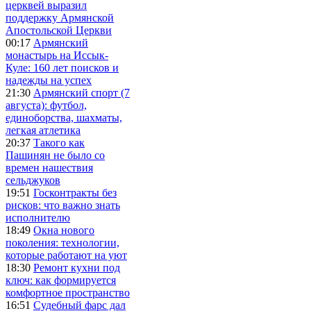
церквей выразил
поддержку Армянской
Апостольской Церкви
00:17
Армянский
монастырь на Иссык-
Куле: 160 лет поисков и
надежды на успех
21:30
Армянский спорт (7
августа): футбол,
единоборства, шахматы,
легкая атлетика
20:37
Такого как
Пашинян не было со
времен нашествия
сельджуков
19:51
Госконтракты без
рисков: что важно знать
исполнителю
18:49
Окна нового
поколения: технологии,
которые работают на уют
18:30
Ремонт кухни под
ключ: как формируется
комфортное пространство
16:51
Судебный фарс дал