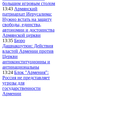
большим игровым столом
13:43
Армянский
патриархат Иерусалима:
Нужно встать на защиту
свободы, единства,
автономии и достоинства
Армянской церкви
13:35
Бюро
Дашнакцутюн: Действия
властей Армении против
Церкви
антиконституционны и
антинациональны
13:24
Блок "Армения":
Россия не представляет
угрозы для
государственности
Армении