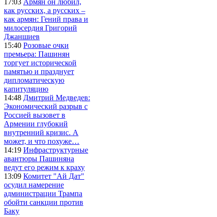
17:03
Армян он любил,
как русских, а русских –
как армян: Гений права и
милосердия Григорий
Джаншиев
15:40
Розовые очки
премьера: Пашинян
торгует исторической
памятью и празднует
дипломатическую
капитуляцию
14:48
Дмитрий Медведев:
Экономический разрыв с
Россией вызовет в
Армении глубокий
внутренний кризис. А
может, и что похуже…
14:19
Инфраструктурные
авантюры Пашиняна
ведут его режим к краху
13:09
Комитет "Ай Дат"
осудил намерение
администрации Трампа
обойти санкции против
Баку