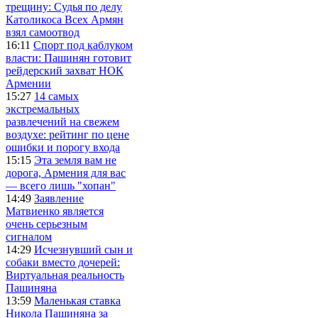
трещину: Судья по делу
Католикоса Всех Армян
взял самоотвод
16:11
Спорт под каблуком
власти: Пашинян готовит
рейдерский захват НОК
Армении
15:27
14 самых
экстремальных
развлечений на свежем
воздухе: рейтинг по цене
ошибки и порогу входа
15:15
Эта земля вам не
дорога, Армения для вас
— всего лишь "хопан"
14:49
Заявление
Матвиенко является
очень серьезным
сигналом
14:29
Исчезнувший сын и
собаки вместо дочерей:
Виртуальная реальность
Пашиняна
13:59
Маленькая ставка
Никола Пашиняна за