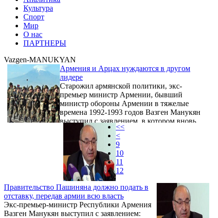
Культура
Спорт
Мир
О нас
ПАРТНЕРЫ
Vazgen-MANUKYAN
Армения и Арцах нуждаются в другом
лидере
Старожил армянской политики, экс-
премьер министр Армении, бывший
министр обороны Армении в тяжелые
времена 1992-1993 годов Вазген Манукян
выступил с заявлением, в котором вновь
<<
озвучил мысль, которая давно уже витает в
<
воздухе. В заявлении Вазгена Манукяна
9
говорится, что несмотря на героическую
10
борьбу нашего народа мы сейчас
11
переживаем одну из самых позорных и
12
губительных страниц нашей истории, когда
в опасности не только Арцах, но и
Правительство Пашиняна должно подать в
Армения, и будущее армянства.
отставку, передав армии всю власть
Экс-премьер-министр Республики Армения
Вазген Манукян выступил с заявлением: