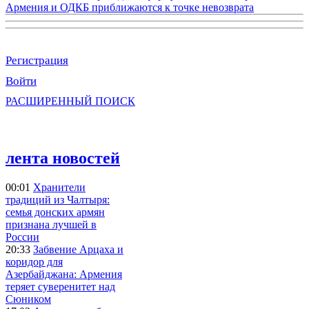
Армения и ОДКБ приближаются к точке невозврата
Регистрация
Войти
РАСШИРЕННЫЙ ПОИСК
лента новостей
00:01
Хранители
традиций из Чалтыря:
семья донских армян
признана лучшей в
России
20:33
Забвение Арцаха и
коридор для
Азербайджана: Армения
теряет суверенитет над
Сюником