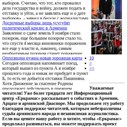
выборов. Считаю, что тот, кто провалил
ожидал, что оппозиция добьется отставки
дела государства и войну, должен подать в
премьер-министра.
отставку и уйти, а не заявлять еще и о дате
выборов», - заявил в беседе с журналистами
Досрочные выборы лишь усугубят
независимый депутат Геворк Петросян.
политический кризис в Армении
Заявление о сдаче земель 9 ноября стало
позором, еще большим позором стало то,
что спустя 4 месяца виновники поражения
все еще у власти и, наконец, самым
необратимым позором станет поражение
Оппозиции нужна новая дорожная карта
10
оппозиции в выборах 20 июня.
Сегодня оппозиция напоминает поезд,
>
который вышел из пункта А в ноябре
>>
прошлого года и никак не прибудет в пункт
Б, то есть не добьется отставки Пашиняна.
Хотя Движение за спасение Родины
Уважаемые
продолжает действовать в прежнем
читатели! Уже более тридцати лет Информационный
формате, создается впечатление, что лидеры
центр «Еркрамас» рассказывает о событиях в Армении,
никак не могут определиться с дорожной
Арцахе и армянской Диаспоре. Мы продолжаем эту работу
картой дальнейших действий и, как герой
благодаря поддержке читателей, которым небезразличны
пьесы Самюэля Беккета "В ожидании
судьба армянского народа и независимая журналистика.
Годо", бродят по сцене, с видимым трудом
Если вы цените нашу работу и хотите, чтобы «Еркрамас»
таская с собой чемодан, наполненный
продолжал развиваться, вы можете поддержать проект
песком. Как следствие, массовых