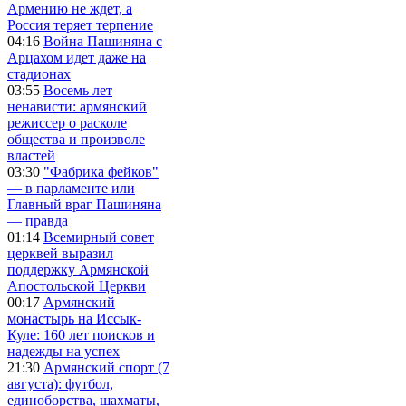
Армению не ждет, а
Россия теряет терпение
04:16
Война Пашиняна с
Арцахом идет даже на
стадионах
03:55
Восемь лет
ненависти: армянский
режиссер о расколе
общества и произволе
властей
03:30
"Фабрика фейков"
— в парламенте или
Главный враг Пашиняна
— правда
01:14
Всемирный совет
церквей выразил
поддержку Армянской
Апостольской Церкви
00:17
Армянский
монастырь на Иссык-
Куле: 160 лет поисков и
надежды на успех
21:30
Армянский спорт (7
августа): футбол,
единоборства, шахматы,