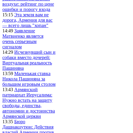
воздухе: рейтинг по цене
ошибки и порогу входа
15:15
Эта земля вам не
дорога, Армения для вас
— всего лишь "хопан"
14:49
Заявление
Матвиенко является
очень серьезным
сигналом
14:29
Исчезнувший сын и
собаки вместо дочерей:
Виртуальная реальность
Пашиняна
13:59
Маленькая ставка
Никола Пашиняна за
большим игровым столом
13:43
Армянский
патриархат Иерусалима:
Нужно встать на защиту
свободы, единства,
автономии и достоинства
Армянской церкви
13:35
Бюро
Дашнакцутюн: Действия
властей Армении против