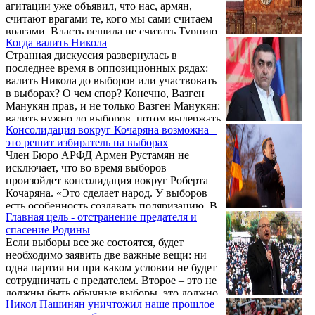
агитации уже объявил, что нас, армян,
считают врагами те, кого мы сами считаем
врагами. Власть решила не считать Турцию
Когда валить Никола
врагом, ради этого, по прогнозам
Странная дискуссия развернулась в
политолога Гранта Мелик-Шахназаряна,
последнее время в оппозиционных рядах:
правящий режим может снять с повестки
валить Никола до выборов или участвовать
вопрос признания Геноцида 1915 г.
в выборах? О чем спор? Конечно, Вазген
Манукян прав, и не только Вазген Манукян:
валить нужно до выборов, потом выдержать
Консолидация вокруг Кочаряна возможна –
паузу, через год провести выборы. Кто
это решит избиратель на выборах
спорит?
Член Бюро АРФД Армен Рустамян не
исключает, что во время выборов
произойдет консолидация вокруг Роберта
Кочаряна. «Это сделает народ. У выборов
есть особенность создавать поляризацию. В
Главная цель - отстранение предателя и
этом случае появится полюс Никол и полюс
спасение Родины
антиникол, и избиратель решит, кто
Если выборы все же состоятся, будет
наиболее действенный борец на
необходимо заявить две важные вещи: ни
антиниколовском полюсе», - заявил
одна партия ни при каком условии не будет
Рустамян.
сотрудничать с предателем. Второе – это не
должны быть обычные выборы, это должно
Никол Пашинян уничтожил наше прошлое
быть отстранением предателя, спасением