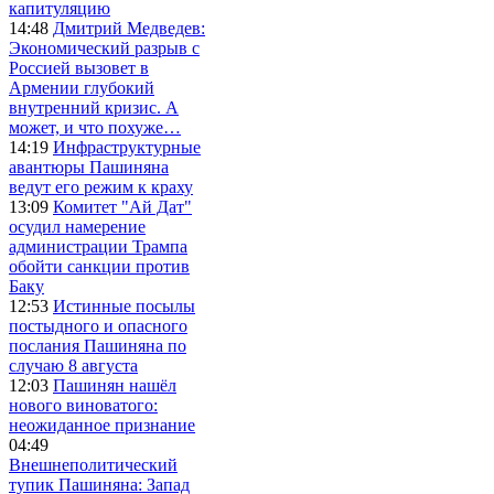
капитуляцию
14:48
Дмитрий Медведев:
Экономический разрыв с
Россией вызовет в
Армении глубокий
внутренний кризис. А
может, и что похуже…
14:19
Инфраструктурные
авантюры Пашиняна
ведут его режим к краху
13:09
Комитет "Ай Дат"
осудил намерение
администрации Трампа
обойти санкции против
Баку
12:53
Истинные посылы
постыдного и опасного
послания Пашиняна по
случаю 8 августа
12:03
Пашинян нашёл
нового виноватого:
неожиданное признание
04:49
Внешнеполитический
тупик Пашиняна: Запад