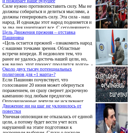
и пожирает наше будущее
Родины.
Силе нужно противопоставить силу. Мы не
должны собираться и делиться мыслями, а
должны генерировать силу. Эта сила - наш
народ. И однажды этот народ поднимется и
за два дня уничтожит все. С сегодняшнего
Цель Движения прежняя – отставка
дня мы будем готовиться к этому дню.
Пашиняна
«Цель остается прежней - ознакомить народ
с нашими точками зрения. Областные
встречи впереди. Я недоволен тем, что
ранее не удалось достичь нашей цели, но,
как видно, этот процесс продлится долго», -
Около двух тысяч потенциальных
заявил на брифинге 28 марта кандидат в
полигонов для «1 марта»?
премьер-министры от «Движения по
Если Пашинян почувствует, что
спасению Родины Вазген Манукян.
голосование 20 июня может обернуться
поражением, он сразу свернет досрочную
кампанию под любым предлогом.
Оппозиционные деятели не исключают
Движение ни на шаг не уклонилось от
подобного исхода, а команда Никола
повестки
активно работает в марзах. Из
Уличная оппозиция не отказалась от единой
информированных источников стало
цели, а потому будет вести учет всех
известно, что Пашиняну постоянно
нарушений на этапе подготовки к
докладывают о том, что его опасения
досрочным выборам. Слухи о расколе