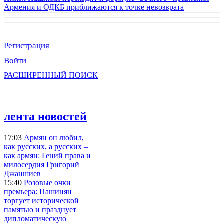
Армения и ОДКБ приближаются к точке невозврата
Регистрация
Войти
РАСШИРЕННЫЙ ПОИСК
лента новостей
17:03
Армян он любил,
как русских, а русских –
как армян: Гений права и
милосердия Григорий
Джаншиев
15:40
Розовые очки
премьера: Пашинян
торгует исторической
памятью и празднует
дипломатическую