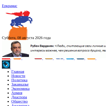
Еркрамас
Суббота, 08 августа 2026 года
Главная
Новости
Политика
Закавказье
Экономика
Армия
Диаспора
Общество
Аналитика