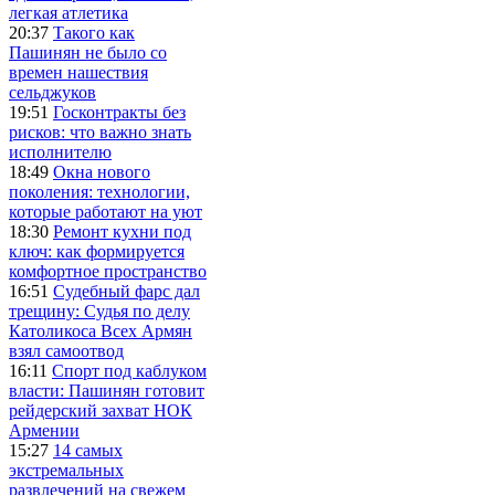
легкая атлетика
20:37
Такого как
Пашинян не было со
времен нашествия
сельджуков
19:51
Госконтракты без
рисков: что важно знать
исполнителю
18:49
Окна нового
поколения: технологии,
которые работают на уют
18:30
Ремонт кухни под
ключ: как формируется
комфортное пространство
16:51
Судебный фарс дал
трещину: Судья по делу
Католикоса Всех Армян
взял самоотвод
16:11
Спорт под каблуком
власти: Пашинян готовит
рейдерский захват НОК
Армении
15:27
14 самых
экстремальных
развлечений на свежем