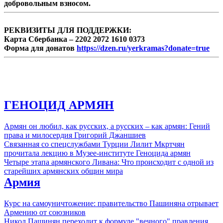
добровольным взносом.
мероприятий оппозиция ...
РЕКВИЗИТЫ ДЛЯ ПОДДЕРЖКИ:
Карта Сбербанка – 2202 2072 1610 0373
Форма для донатов
https://dzen.ru/yerkramas?donate=true
ГЕНОЦИД АРМЯН
Армян он любил, как русских, а русских – как армян: Гений
права и милосердия Григорий Джаншиев
Связанная со спецслужбами Турции Лилит Мкртчян
прочитала лекцию в Музее-институте Геноцида армян
Четыре этапа армянского Ливана: Что происходит с одной из
старейших армянских общин мира
Армия
Курс на самоуничтожение: правительство Пашиняна отрывает
Армению от союзников
Никол Пашинян переходит к формуле "вечного" правления