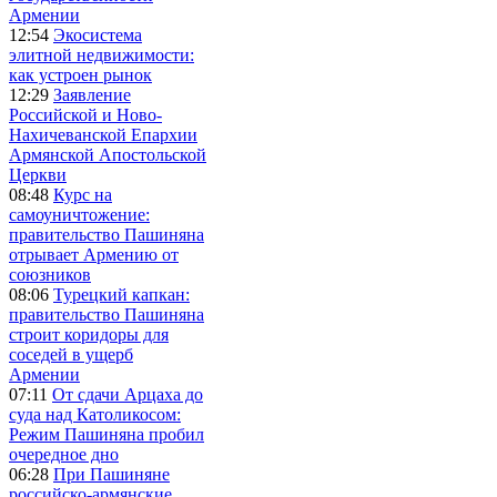
Армении
12:54
Экосистема
элитной недвижимости:
как устроен рынок
12:29
Заявление
Российской и Ново-
Нахичеванской Епархии
Армянской Апостольской
Церкви
08:48
Курс на
самоуничтожение:
правительство Пашиняна
отрывает Армению от
союзников
08:06
Турецкий капкан:
правительство Пашиняна
строит коридоры для
соседей в ущерб
Армении
07:11
От сдачи Арцаха до
суда над Католикосом:
Режим Пашиняна пробил
очередное дно
06:28
При Пашиняне
российско-армянские