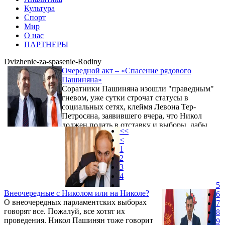
Культура
Спорт
Мир
О нас
ПАРТНЕРЫ
Dvizhenie-za-spasenie-Rodiny
Очередной акт – «Спасение рядового
Пашиняна»
Соратники Пашиняна изошли "праведным"
гневом, уже сутки строчат статусы в
социальных сетях, клеймя Левона Тер-
Петросяна, заявившего вчера, что Никол
должен подать в отставку и выборы, дабы
<<
они не были сфальсифицированы, должен
<
организовать беспартийный премьер.
1
Между тем знающие люди утверждают, что
2
это не более чем спектакль…
3
4
5
Внеочередные с Николом или на Николе?
6
О внеочередных парламентских выборах
7
говорят все. Пожалуй, все хотят их
8
проведения. Никол Пашинян тоже говорит
9