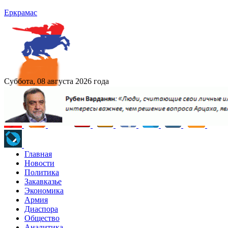
Еркрамас
Суббота, 08 августа 2026 года
Главная
Новости
Политика
Закавказье
Экономика
Армия
Диаспора
Общество
Аналитика