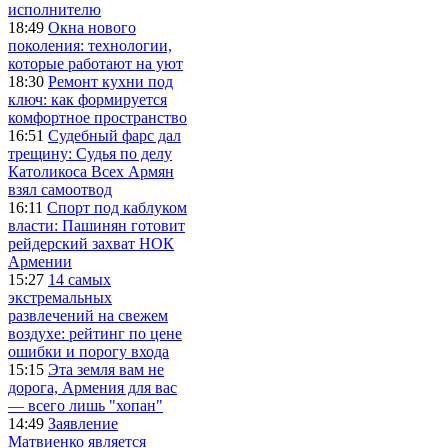
исполнителю
18:49
Окна нового
поколения: технологии,
которые работают на уют
18:30
Ремонт кухни под
ключ: как формируется
комфортное пространство
16:51
Судебный фарс дал
трещину: Судья по делу
Католикоса Всех Армян
взял самоотвод
16:11
Спорт под каблуком
власти: Пашинян готовит
рейдерский захват НОК
Армении
15:27
14 самых
экстремальных
развлечений на свежем
воздухе: рейтинг по цене
ошибки и порогу входа
15:15
Эта земля вам не
дорога, Армения для вас
— всего лишь "хопан"
14:49
Заявление
Матвиенко является