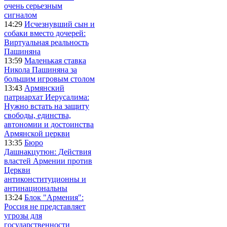
очень серьезным
сигналом
14:29
Исчезнувший сын и
собаки вместо дочерей:
Виртуальная реальность
Пашиняна
13:59
Маленькая ставка
Никола Пашиняна за
большим игровым столом
13:43
Армянский
патриархат Иерусалима:
Нужно встать на защиту
свободы, единства,
автономии и достоинства
Армянской церкви
13:35
Бюро
Дашнакцутюн: Действия
властей Армении против
Церкви
антиконституционны и
антинациональны
13:24
Блок "Армения":
Россия не представляет
угрозы для
государственности