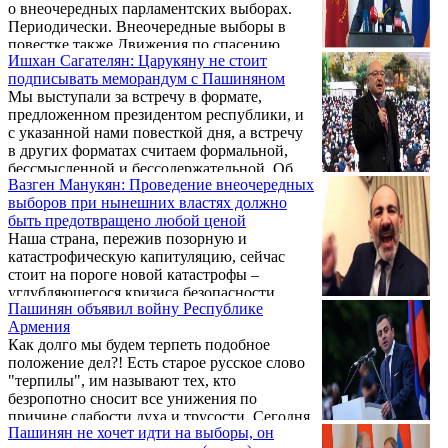
о внеочередных парламентских выборах.
Периодически. Внеочередные выборы в
повестке также Движения по спасению
Ишхан Сагателян: Царукяну не стоит
Родины. Именно Движение и подняло
подписывать меморандум с Пашиняном
вопрос внеочередных выборов.
Мы выступали за встречу в формате,
предложенном президентом республики, и
с указанной нами повесткой дня, а встречу
в других форматах считаем формальной,
бессмысленной и бессодержательной. Об
Вазген Манукян: Проведение внеочередных
этом в беседе с журналистами 15 марта
выборов при нынешних властях должно
заявил представитель верховного органа
быть предотвращено любой ценой
АРФД Ишхан Сагателян.
Наша страна, пережив позорную и
катастрофическую капитуляцию, сейчас
стоит на пороге новой катастрофы –
углубляющегося кризиса безопасности,
Пашинян объявил войну Республике
политического, социально-экономического,
Армения
системного кризиса. Об этом говорится в
Как долго мы будем терпеть подобное
заявлении кандидата в премьер-министры
положение дел?! Есть старое русское слово
от Движения по спасению Родины Вазгена
"терпилы", им называют тех, кто
Манукяна. Как сообщает 7or.am, в
безропотно сносит все унижения по
заявлении также отмечается:
причине слабости духа и трусости. Сегодня
Пашинян не хочет идти на выборы, он
армянское общество напоминает этих