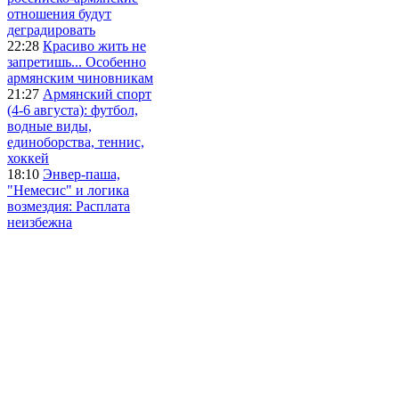
отношения будут
деградировать
22:28
Красиво жить не
запретишь... Особенно
армянским чиновникам
21:27
Армянский спорт
(4-6 августа): футбол,
водные виды,
единоборства, теннис,
хоккей
18:10
Энвер-паша,
"Немесис" и логика
возмездия: Расплата
неизбежна