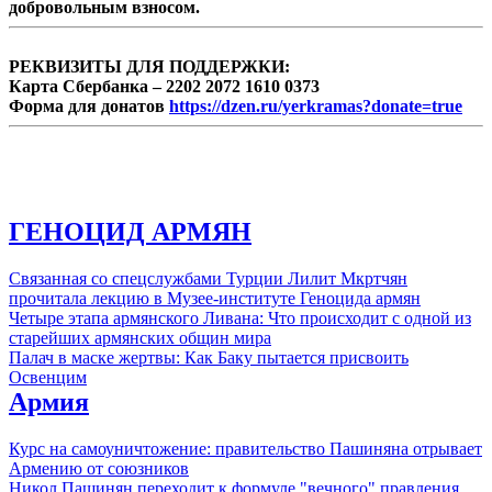
добровольным взносом.
РЕКВИЗИТЫ ДЛЯ ПОДДЕРЖКИ:
Карта Сбербанка – 2202 2072 1610 0373
Форма для донатов
https://dzen.ru/yerkramas?donate=true
ГЕНОЦИД АРМЯН
Связанная со спецслужбами Турции Лилит Мкртчян
прочитала лекцию в Музее-институте Геноцида армян
Четыре этапа армянского Ливана: Что происходит с одной из
старейших армянских общин мира
Палач в маске жертвы: Как Баку пытается присвоить
Освенцим
Армия
Курс на самоуничтожение: правительство Пашиняна отрывает
Армению от союзников
Никол Пашинян переходит к формуле "вечного" правления