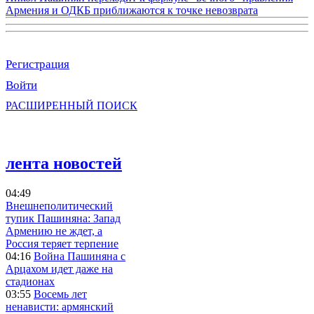
Армения и ОДКБ приближаются к точке невозврата
Регистрация
Войти
РАСШИРЕННЫЙ ПОИСК
лента новостей
04:49
Внешнеполитический
тупик Пашиняна: Запад
Армению не ждет, а
Россия теряет терпение
04:16
Война Пашиняна с
Арцахом идет даже на
стадионах
03:55
Восемь лет
ненависти: армянский