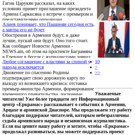
Гагик Царукян рассказал, на каких
предложили свою повестку дня и
условиях примет приглашение президента
выдвинули свои условия для встречи,
Армена Саркисяна о встрече с премьером и
формат встречи за одним столом на данном
представителями оппозиции.
этапе становится нереализуемым. Как
Алиев понимает, что Пашинян сегодня есть,
сообщает Новости Армении - NEWS.am, об
а завтра его не будет
этом с соответствующим заявлением ...
Обострения в Армении будут, и даже
лучше, пускай они будут. Оно того стоит.
Как сообщает Новости Армении -
NEWS.am, об этом на проспекте Баграмяна
в Ереване в беседе с журналистами заявил
Любое соглашение с властями за спиной у
10
12 марта кандидат на пост премьер-
народа исключается
>
министра от Движения по спасению
Движение по спасению Родины
>>
Родины Вазген Манукян. Политика, в
подтверждает свою дорожную карту по
большей степени, по его собственному
выходу из возникшего кризиса: отставка
признанию, беспокоит другое обострение,
премьер-министра Армении, формирование
которое может произойти вокруг границ
Уважаемые
временного правительства, досрочные
Сюникской области Армении.
читатели! Уже более тридцати лет Информационный
парламентские выборы.
центр «Еркрамас» рассказывает о событиях в Армении,
Арцахе и армянской Диаспоре. Мы продолжаем эту работу
благодаря поддержке читателей, которым небезразличны
судьба армянского народа и независимая журналистика.
Если вы цените нашу работу и хотите, чтобы «Еркрамас»
продолжал развиваться, вы можете поддержать проект