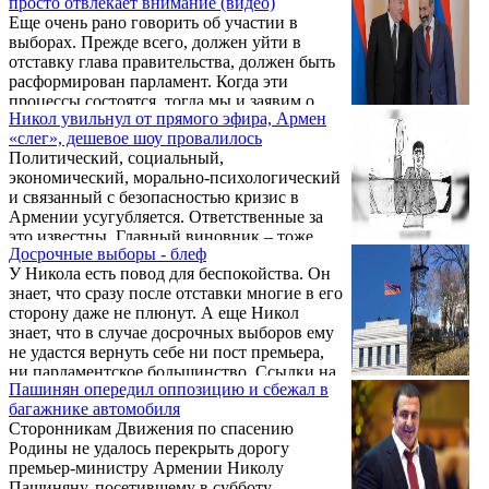
просто отвлекает внимание (видео)
самых "терпил", с которыми можно делать
Еще очень рано говорить об участии в
все что угодно, вплоть до полного
выборах. Прежде всего, должен уйти в
уничтожения человеческого достоинства.
отставку глава правительства, должен быть
расформирован парламент. Когда эти
процессы состоятся, тогда мы и заявим о
Никол увильнул от прямого эфира, Армен
своей позиции. Как сообщает Новости
«слег», дешевое шоу провалилось
Армении - NEWS.am, об этом заявил в
Политический, социальный,
беседе с журналистами у президентской
экономический, морально-психологический
резиденции 13 марта координатор
и связанный с безопасностью кризис в
Движения по спасению Родины,
Армении усугубляется. Ответственные за
представитель ВО АРФ Дашнакцутюн
это известны. Главный виновник – тоже.
Ишхан Сагателян.
Досрочные выборы - блеф
У Никола есть повод для беспокойства. Он
знает, что сразу после отставки многие в его
сторону даже не плюнут. А еще Никол
знает, что в случае досрочных выборов ему
не удастся вернуть себе ни пост премьера,
ни парламентское большинство. Ссылки на
Пашинян опередил оппозицию и сбежал в
то, что он попытается вернуться за счет
багажнике автомобиля
злоупотребления административным
Сторонникам Движения по спасению
ресурсом, уже несостоятельны, ибо премьер
Родины не удалось перекрыть дорогу
с каждым днем теряет этот ресурс.
премьер-министру Армении Николу
Пашиняну, посетившему в субботу