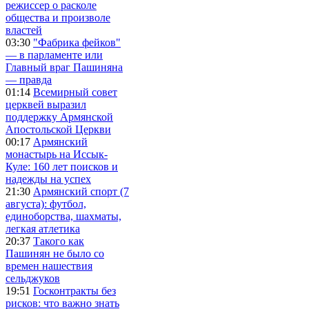
режиссер о расколе
общества и произволе
властей
03:30
"Фабрика фейков"
— в парламенте или
Главный враг Пашиняна
— правда
01:14
Всемирный совет
церквей выразил
поддержку Армянской
Апостольской Церкви
00:17
Армянский
монастырь на Иссык-
Куле: 160 лет поисков и
надежды на успех
21:30
Армянский спорт (7
августа): футбол,
единоборства, шахматы,
легкая атлетика
20:37
Такого как
Пашинян не было со
времен нашествия
сельджуков
19:51
Госконтракты без
рисков: что важно знать