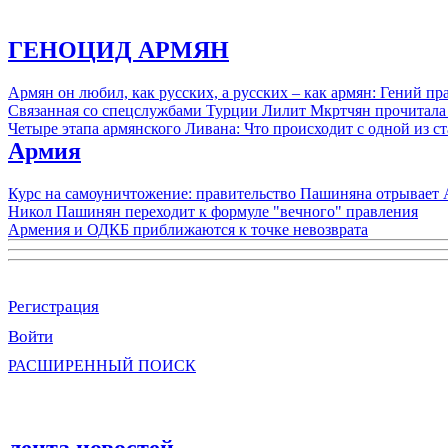
ГЕНОЦИД АРМЯН
Армян он любил, как русских, а русских – как армян: Гений 
Связанная со спецслужбами Турции Лилит Мкртчян прочитала
Четыре этапа армянского Ливана: Что происходит с одной из 
Армия
Курс на самоуничтожение: правительство Пашиняна отрывает
Никол Пашинян переходит к формуле "вечного" правления
Армения и ОДКБ приближаются к точке невозврата
Регистрация
Войти
РАСШИРЕННЫЙ ПОИСК
лента новостей