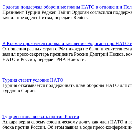
Эрдоган поддержал оборонные планы НАТО в отношении Поль
Президент Турции Реджеп Тайип Эрдоган согласился поддерж
заявил президент Литвы, передает Reuters.
В Кремле прокомментировали заявление Эрдогана про НАТО 
Отношения разных стран с РФ никогда не были препятствием д
заявил пресс-секретарь президента России Дмитрий Песков, к
НАТО и России, передает РИА Новости.
Турция ставит условие НАТО
Турция отказывается поддерживать план обороны НАТО для стр
курдов в Сирии.
Турция готова воевать против России
Анкара верна своему союзническому долгу как член НАТО и г
блока против России. Об этом заявил в ходе пресс-конференци