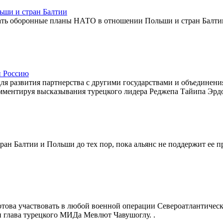
ши и стран Балтии
ать оборонные планы НАТО в отношении Польши и стран Балти
и Россию
ля развития партнерства с другими государствами и объединени
омментируя высказывания турецкого лидера Реджепа Тайипа Эрд
ан Балтии и Польши до тех пор, пока альянс не поддержит ее п
отова участвовать в любой военной операции Североатлантичес
и глава турецкого МИДа Мевлют Чавушоглу. .