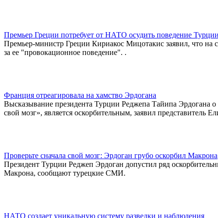
Премьер Греции потребует от НАТО осудить поведение Турци
Премьер-министр Греции Кириакос Мицотакис заявил, что на 
за ее "провокационное поведение". .
Франция отреагировала на хамство Эрдогана
Высказывание президента Турции Реджепа Тайипа Эрдогана о 
свой мозг», является оскорбительным, заявил представитель Ел
Проверьте сначала свой мозг: Эрдоган грубо оскорбил Макрона
Президент Турции Реджеп Эрдоган допустил ряд оскорбительн
Макрона, сообщают турецкие СМИ.
НАТО создает уникальную систему разведки и наблюдения