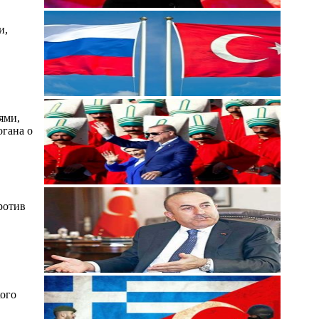
и,
ями,
огана о
ротив
кого