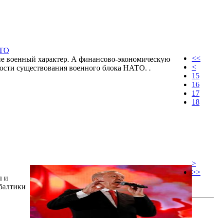
АТО
<<
не военный характер. А финансово-экономическую
<
мости существования военного блока НАТО. .
15
16
17
18
>
>>
л и
балтики