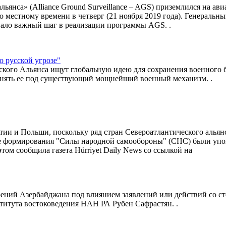
янса» (Alliance Ground Surveillance – AGS) приземлился на ави
 местному времени в четверг (21 ноября 2019 года). Генеральн
вало важный шаг в реализации программы AGS. .
о русской угрозе"
кого Альянса ищут глобальную идею для сохранения военного б
гонять ее под существующий мощнейший военный механизм. .
тии и Польши, поскольку ряд стран Североатлантического альян
кие формирования "Силы народной самообороны" (СНС) были уп
ом сообщила газета Hürriyet Daily News со ссылкой на
ений Азербайджана под влиянием заявлений или действий со с
титута востоковедения НАН РА Рубен Сафрастян. .