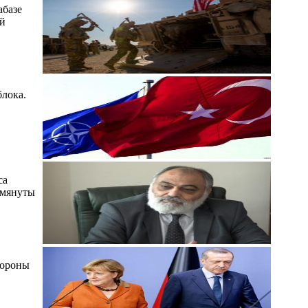
абазе
ый
лока.
са
омянуты
тороны