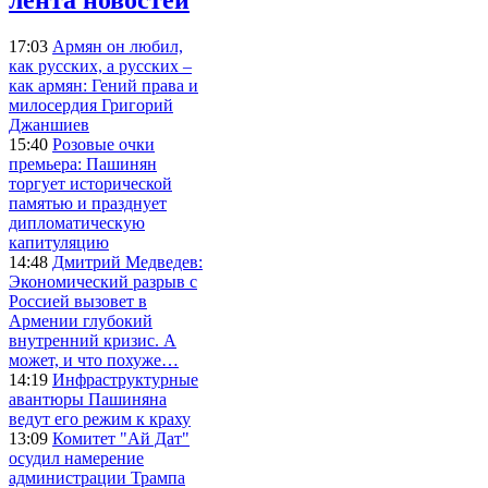
17:03
Армян он любил,
как русских, а русских –
как армян: Гений права и
милосердия Григорий
Джаншиев
15:40
Розовые очки
премьера: Пашинян
торгует исторической
памятью и празднует
дипломатическую
капитуляцию
14:48
Дмитрий Медведев:
Экономический разрыв с
Россией вызовет в
Армении глубокий
внутренний кризис. А
может, и что похуже…
14:19
Инфраструктурные
авантюры Пашиняна
ведут его режим к краху
13:09
Комитет "Ай Дат"
осудил намерение
администрации Трампа