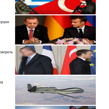
урции
оверить
ля