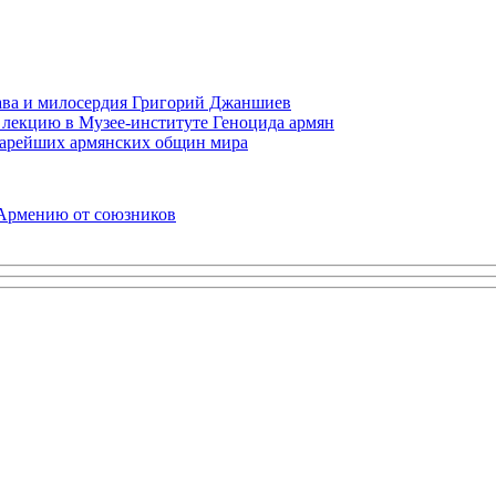
права и милосердия Григорий Джаншиев
 лекцию в Музее-институте Геноцида армян
старейших армянских общин мира
 Армению от союзников