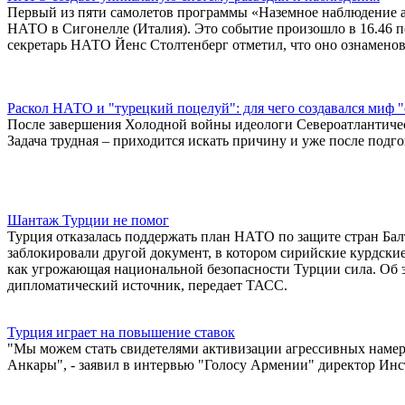
Первый из пяти самолетов программы «Наземное наблюдение аль
НАТО в Сигонелле (Италия). Это событие произошло в 16.46 по
секретарь НАТО Йенс Столтенберг отметил, что оно ознамено
Раскол НАТО и "турецкий поцелуй": для чего создавался миф "
После завершения Холодной войны идеологи Североатлантичес
Задача трудная – приходится искать причину и уже после под
Шантаж Турции не помог
Турция отказалась поддержать план НАТО по защите стран Бал
заблокировали другой документ, в котором сирийские курдс
как угрожающая национальной безопасности Турции сила. Об эт
дипломатический источник, передает ТАСС.
Турция играет на повышение ставок
"Мы можем стать свидетелями активизации агрессивных намер
Анкары", - заявил в интервью "Голосу Армении" директор Инс