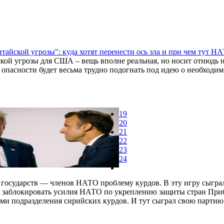
тайской угрозы": куда хотят перенести ось зла и при чем тут Н
кой угрозы для США – вещь вполне реальная, но носит отнюдь 
 опасности будет весьма трудно подогнать под идею о необходи
19
20
21
22
23
24
государств — членов НАТО проблему курдов. В эту игру сыгра
ет заблокировать усилия НАТО по укреплению защиты стран При
ами подразделения сирийских курдов. И тут сыграл свою партию