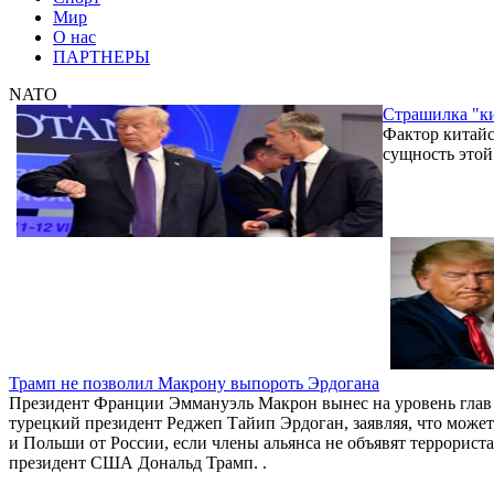
Мир
О нас
ПАРТНЕРЫ
NATO
Страшилка "ки
Фактор китайс
сущность этой
Трамп не позволил Макрону выпороть Эрдогана
Президент Франции Эммануэль Макрон вынес на уровень глав 
турецкий президент Реджеп Тайип Эрдоган, заявляя, что мож
и Польши от России, если члены альянса не объявят террорист
президент США Дональд Трамп. .