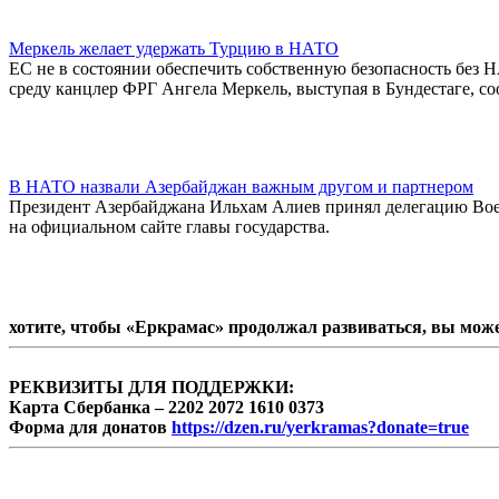
Меркель желает удержать Турцию в НАТО
ЕС не в состоянии обеспечить собственную безопасность без Н
среду канцлер ФРГ Ангела Меркель, выступая в Бундестаге, с
В НАТО назвали Азербайджан важным другом и партнером
Президент Азербайджана Ильхам Алиев принял делегацию Вое
на официальном сайте главы государства.
хотите, чтобы «Еркрамас» продолжал развиваться, вы мож
РЕКВИЗИТЫ ДЛЯ ПОДДЕРЖКИ:
Карта Сбербанка – 2202 2072 1610 0373
Форма для донатов
https://dzen.ru/yerkramas?donate=true