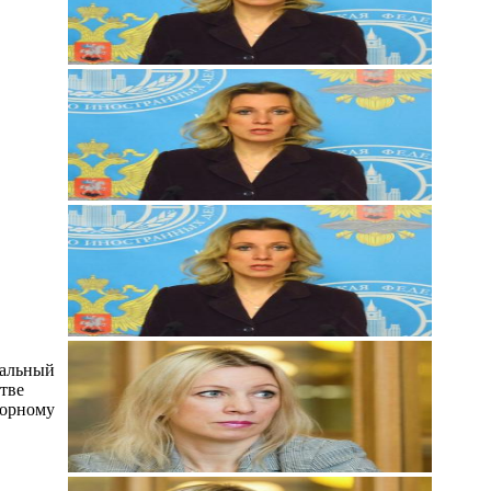
иальный
тве
горному