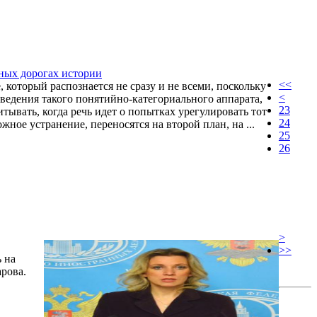
ных дорогах истории
<<
 который распознается не сразу и не всеми, поскольку
<
ведения такого понятийно-категориального аппарата,
23
итывать, когда речь идет о попытках урегулировать тот
24
ное устранение, переносятся на второй план, на ...
25
26
>
>>
 на
рова.