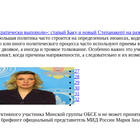
ратически выпороли»: старый Баку и новый Степанакерт на раз
ольшая политика часто строится на определенных нюансах, коде,
о или иного политического процесса часто используют приемы в
 двоякое, а иногда и троякое толкование. Особенно важно это уч
ликт, когда причины напряженности, а следовательно и их возмож
27
28
29
30
31
32
Ф
труктивного участника Минской группы ОБСЕ и не может принять
на брифинге официальный представитель МИД России Мария Заха