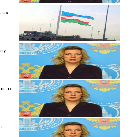
ся к
ту,
рова в
ю,