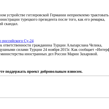
ном устройстве гитлеровской Германии неприемлемо трактовать
нистрации турецкого президента после того, как его ремарка,
ий скандал.
о российского Су-24
ь к ответственности гражданина Турции Альпарслана Челика,
здушными силами Турции 24 ноября 2015г. Как сообщает «Интер
я министерства иностранных дел России Марии Захаровой.
ете поддержать проект добровольным взносом.