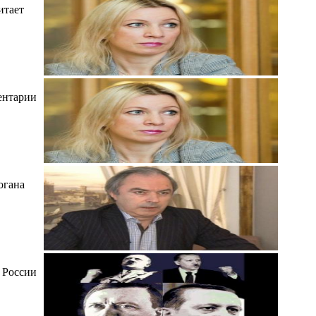
итает
ентарии
огана
 России