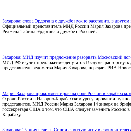
Захарова: слова Эрдогана о дружбе нужно расставить в другом
Официальный представитель МИД России Мария Захарова пред
Реджепа Тайипа Эрдогана о дружбе с Россией.
Захарова: МИД изучит предложение разорвать Московский дог
МИД РФ изучит предложение депутатов Госдумы расторгнуть д
представитель ведомства Мария Захарова, передает РИА Ново
Мария Захарова прокомментировала роль России в карабахско
О роли России в Нагорно-Карабахском урегулировании нужно
представитель МИД России Мария Захарова 14 января на брифи
госсекретаря США о том, что США следует заменить Россию 
Карабаху.
Захарова: Турция ведет в Сирии скрытую игру в своих интерес