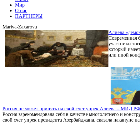
Мир
О нас
ПАРТНЕРЫ
Mariya-Zaxarova
Алиева «демок
Современная б
участники тог
который имеет
или иной конф
Россия не может принять на свой счет упрек Алиева – МИД Р
Россия зарекомендовала себя в качестве многолетнего и конс
свой счет упрек президента Азербайджана, сказала накануне 