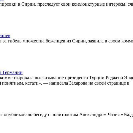
пировки в Сирии, преследует свои конъюнктурные интересы, сч
енцев
и за гибель множества беженцев из Сирии, заявила в своем комм
й Германии
комментировала высказывание президента Турции Реджепа Эрд
 понятным, кстати», — написала Захарова на своей странице в
ли» опубликовало беседу с политологом Александром Чачия «Уход