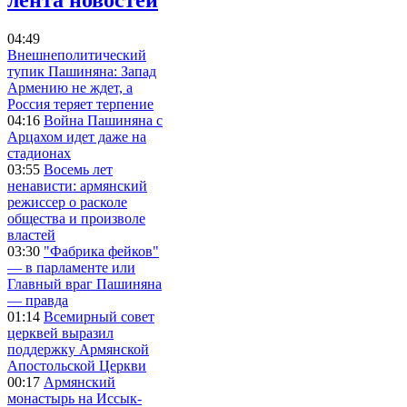
04:49
Внешнеполитический
тупик Пашиняна: Запад
Армению не ждет, а
Россия теряет терпение
04:16
Война Пашиняна с
Арцахом идет даже на
стадионах
03:55
Восемь лет
ненависти: армянский
режиссер о расколе
общества и произволе
властей
03:30
"Фабрика фейков"
— в парламенте или
Главный враг Пашиняна
— правда
01:14
Всемирный совет
церквей выразил
поддержку Армянской
Апостольской Церкви
00:17
Армянский
монастырь на Иссык-