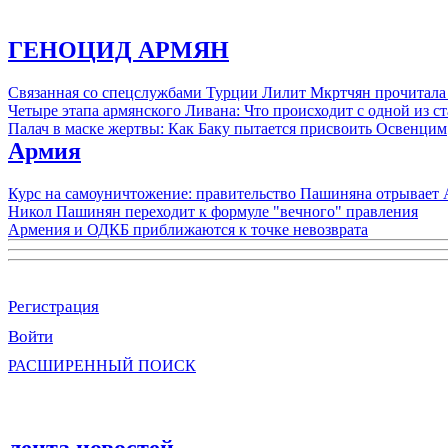
ГЕНОЦИД АРМЯН
Связанная со спецслужбами Турции Лилит Мкртчян прочитала
Четыре этапа армянского Ливана: Что происходит с одной из 
Палач в маске жертвы: Как Баку пытается присвоить Освенцим
Армия
Курс на самоуничтожение: правительство Пашиняна отрывает
Никол Пашинян переходит к формуле "вечного" правления
Армения и ОДКБ приближаются к точке невозврата
Регистрация
Войти
РАСШИРЕННЫЙ ПОИСК
лента новостей