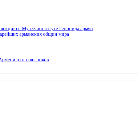
 лекцию в Музее-институте Геноцида армян
старейших армянских общин мира
 Армению от союзников