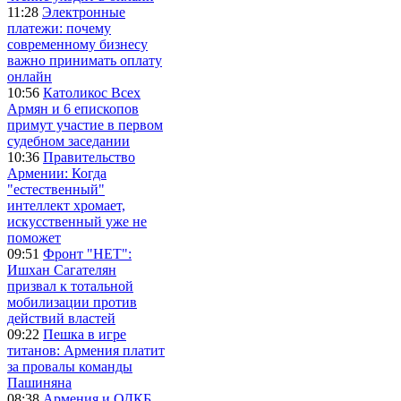
11:28
Электронные
платежи: почему
современному бизнесу
важно принимать оплату
онлайн
10:56
Католикос Всех
Армян и 6 епископов
примут участие в первом
судебном заседании
10:36
Правительство
Армении: Когда
"естественный"
интеллект хромает,
искусственный уже не
поможет
09:51
Фронт "НЕТ":
Ишхан Сагателян
призвал к тотальной
мобилизации против
действий властей
09:22
Пешка в игре
титанов: Армения платит
за провалы команды
Пашиняна
08:38
Армения и ОДКБ