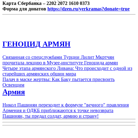
Карта Сбербанка – 2202 2072 1610 0373
Форма для донатов
https://dzen.ru/yerkramas?donate=true
ГЕНОЦИД АРМЯН
Связанная со спецслужбами Турции Лилит Мкртчян
прочитала лекцию в Музее-институте Геноцида армян
Четыре этапа армянского Ливана: Что происходит с одной из
старейших армянских общин мира
Палач в маске жертвы: Как Баку пытается присвоить
Освенцим
Армия
Никол Пашинян переходит к формуле "вечного" правления
Армения и ОДКБ приближаются к точке невозврата
Пашинян, ты предал солдат, армию и страну!