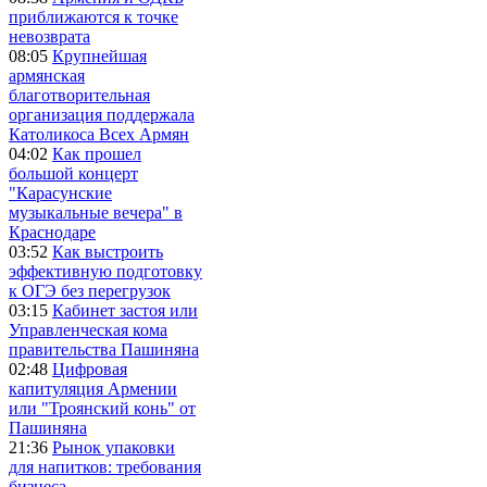
приближаются к точке
невозврата
08:05
Крупнейшая
армянская
благотворительная
организация поддержала
Католикоса Всех Армян
04:02
Как прошел
большой концерт
"Карасунские
музыкальные вечера" в
Краснодаре
03:52
Как выстроить
эффективную подготовку
к ОГЭ без перегрузок
03:15
Кабинет застоя или
Управленческая кома
правительства Пашиняна
02:48
Цифровая
капитуляция Армении
или "Троянский конь" от
Пашиняна
21:36
Рынок упаковки
для напитков: требования
бизнеса