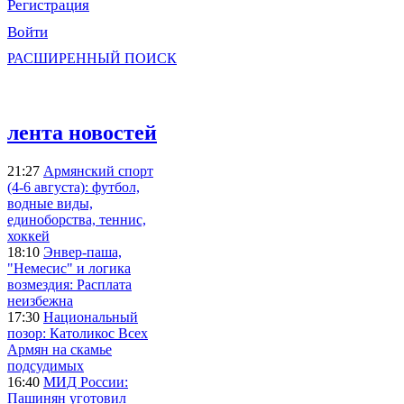
Регистрация
Войти
РАСШИРЕННЫЙ ПОИСК
лента новостей
21:27
Армянский спорт
(4-6 августа): футбол,
водные виды,
единоборства, теннис,
хоккей
18:10
Энвер-паша,
"Немесис" и логика
возмездия: Расплата
неизбежна
17:30
Национальный
позор: Католикос Всех
Армян на скамье
подсудимых
16:40
МИД России:
Пашинян уготовил