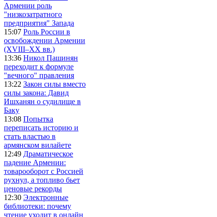
Армении роль
"низкозатратного
предприятия" Запада
15:07
Роль России в
освобождении Армении
(XVIII–XX вв.)
13:36
Никол Пашинян
переходит к формуле
"вечного" правления
13:22
Закон силы вместо
силы закона: Давид
Ишханян о судилище в
Баку
13:08
Попытка
переписать историю и
стать властью в
армянском вилайете
12:49
Драматическое
падение Армении:
товарооборот с Россией
рухнул, а топливо бьет
ценовые рекорды
12:30
Электронные
библиотеки: почему
чтение уходит в онлайн