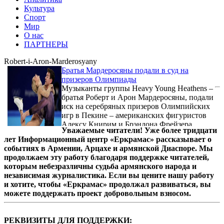
Культура
Спорт
Мир
О нас
ПАРТНЕРЫ
Robert-i-Aron-Marderosyany
Братья Мардеросяны подали в суд на
призеров Олимпиады
Музыканты группы Heavy Young Heathens –
братья Роберт и Арон Мардеросяны, подали
иск на серебряных призеров Олимпийских
игр в Пекине – американских фигуристов
Алексу Книрим и Брэндона Фрейзера,
Уважаемые читатели! Уже более тридцати
сообщает armeniasputnik.am со ссылкой на
лет Информационный центр «Еркрамас» рассказывает о
Court House News.
событиях в Армении, Арцахе и армянской Диаспоре. Мы
продолжаем эту работу благодаря поддержке читателей,
которым небезразличны судьба армянского народа и
независимая журналистика. Если вы цените нашу работу
и хотите, чтобы «Еркрамас» продолжал развиваться, вы
можете поддержать проект добровольным взносом.
РЕКВИЗИТЫ ДЛЯ ПОДДЕРЖКИ: