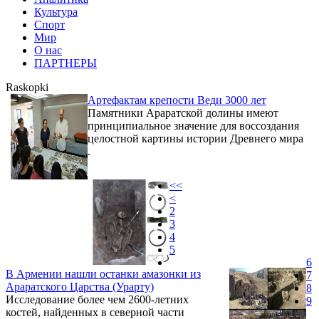
Культура
Спорт
Мир
О нас
ПАРТНЕРЫ
Raskopki
Артефактам крепости Веди 3000 лет
Памятники Араратской долины имеют
принципиальное значение для воссоздания
целостной картины истории Древнего мира
.
<<
<
2
3
4
5
6
В Армении нашли останки амазонки из
7
Араратского Царства (Урарту)
8
Исследование более чем 2600-летних
9
костей, найденных в северной части