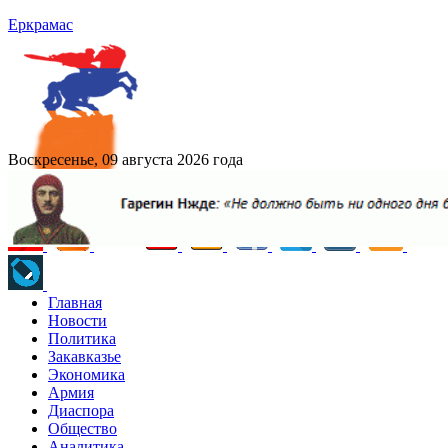
Еркрамас
Воскресенье, 09 августа 2026 года
Главная
Новости
Политика
Закавказье
Экономика
Армия
Диаспора
Общество
Аналитика