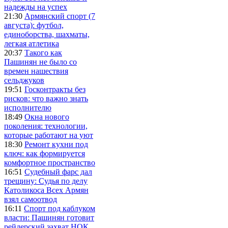
надежды на успех
21:30
Армянский спорт (7
августа): футбол,
единоборства, шахматы,
легкая атлетика
20:37
Такого как
Пашинян не было со
времен нашествия
сельджуков
19:51
Госконтракты без
рисков: что важно знать
исполнителю
18:49
Окна нового
поколения: технологии,
которые работают на уют
18:30
Ремонт кухни под
ключ: как формируется
комфортное пространство
16:51
Судебный фарс дал
трещину: Судья по делу
Католикоса Всех Армян
взял самоотвод
16:11
Спорт под каблуком
власти: Пашинян готовит
рейдерский захват НОК