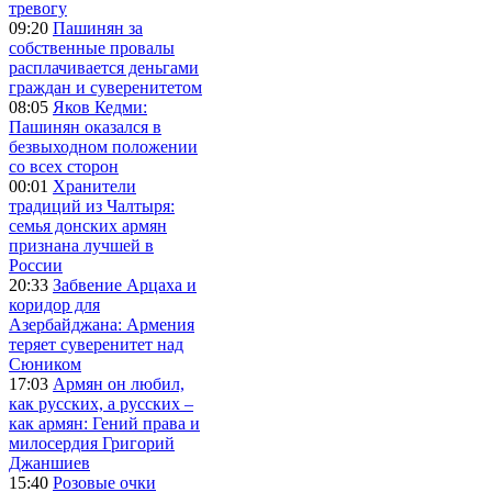
тревогу
09:20
Пашинян за
собственные провалы
расплачивается деньгами
граждан и суверенитетом
08:05
Яков Кедми:
Пашинян оказался в
безвыходном положении
со всех сторон
00:01
Хранители
традиций из Чалтыря:
семья донских армян
признана лучшей в
России
20:33
Забвение Арцаха и
коридор для
Азербайджана: Армения
теряет суверенитет над
Сюником
17:03
Армян он любил,
как русских, а русских –
как армян: Гений права и
милосердия Григорий
Джаншиев
15:40
Розовые очки