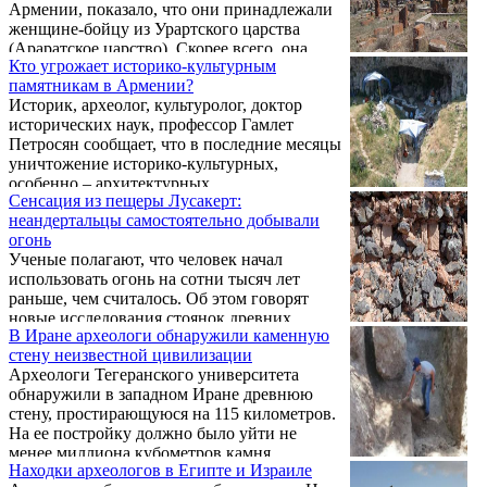
Армении, показало, что они принадлежали
женщине-бойцу из Урартского царства
(Араратское царство). Скорее всего, она
Кто угрожает историко-культурным
была убита на поле битвы. Исследователи
памятникам в Армении?
предполагают, что такие женщины-бойцы
Историк, археолог, культуролог, доктор
вдохновляли древних греков на создание
исторических наук, профессор Гамлет
образа амазонок. Как сообщает Арменпресс,
Петросян сообщает, что в последние месяцы
работы археологов были опубликованы в
уничтожение историко-культурных,
научном журнале International Journal of
особенно – архитектурных,
Osteoarchaeology.
Сенсация из пещеры Лусакерт:
археологических, ландшафтных
неандертальцы самостоятельно добывали
памятников, их замена безделицами,
огонь
ненаучные реставрации и искажение
Ученые полагают, что человек начал
памятников угрожают тому, что в будущем
использовать огонь на сотни тысяч лет
это наследие со временем утратит свою
раньше, чем считалось. Об этом говорят
своеобразность.
новые исследования стоянок древних
В Иране археологи обнаружили каменную
людей, в том числе и на территории
стену неизвестной цивилизации
Армении.
Археологи Тегеранского университета
обнаружили в западном Иране древнюю
стену, простирающуюся на 115 километров.
На ее постройку должно было уйти не
менее миллиона кубометров камня,
Находки археологов в Египте и Израиле
сообщает МИР 24 со ссылкой на Antiquity.