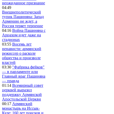
неожиданное признание
04:49
Внешнеполитический
тупик Пашиняна: Запад
Армению не ждет, а
Россия теряет терпение
04:16
Война Пашиняна с
Арцахом идет даже на
стадионах
03:55
Восемь лет
ненависти: армянский
режиссер о расколе
общества и произволе
властей
03:30
"Фабрика фейков"
— в парламенте или
Главный враг Пашиняна
— правда
01:14
Всемирный совет
церквей выразил
поддержку Армянской
Апостольской Церкви
00:17
Армянский
монастырь на Иссык-
Куле: 160 лет поисков и