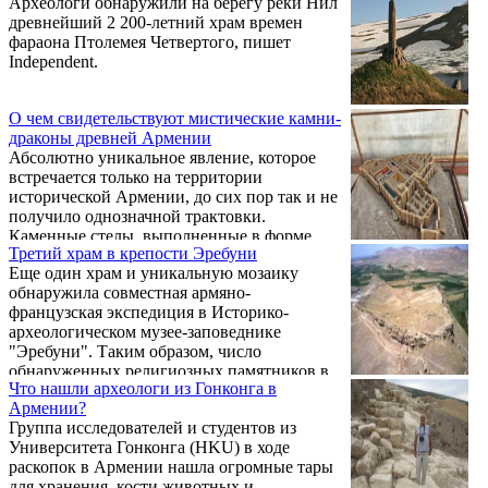
Археологи обнаружили на берегу реки Нил
древнейший 2 200-летний храм времен
фараона Птолемея Четвертого, пишет
Independent.
О чем свидетельствуют мистические камни-
драконы древней Армении
Абсолютно уникальное явление, которое
встречается только на территории
исторической Армении, до сих пор так и не
получило однозначной трактовки.
Каменные стелы, выполненные в форме
Третий храм в крепости Эребуни
рыбы, могут значить намного больше, чем
Еще один храм и уникальную мозаику
то, что мы о них знаем….
обнаружила совместная армяно-
французская экспедиция в Историко-
археологическом музее-заповеднике
"Эребуни". Таким образом, число
обнаруженных религиозных памятников в
Что нашли археологи из Гонконга в
одном из самых древних урартских
Армении?
поселений достигло трех.
Группа исследователей и студентов из
Университета Гонконга (HKU) в ходе
раскопок в Армении нашла огромные тары
для хранения, кости животных и