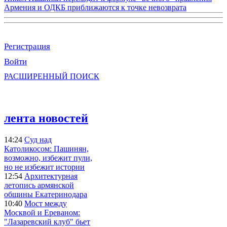
Армения и ОДКБ приближаются к точке невозврата
Регистрация
Войти
РАСШИРЕННЫЙ ПОИСК
лента новостей
14:24
Суд над
Католикосом: Пашинян,
возможно, избежит пули,
но не избежит истории
12:54
Архитектурная
летопись армянской
общины Екатеринодара
10:40
Мост между
Москвой и Ереваном:
"Лазаревский клуб" бьет