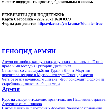
можете поддержать проект добровольным взносом.
РЕКВИЗИТЫ ДЛЯ ПОДДЕРЖКИ:
Карта Сбербанка – 2202 2072 1610 0373
Форма для донатов
https://dzen.ru/yerkramas?donate=true
ГЕНОЦИД АРМЯН
Армян он любил, как русских, а русских – как армян: Гений
права и милосердия Григорий Джаншиев
Связанная со спецслужбами Турции Лилит Мкртчян
прочитала лекцию в Музее-институте Геноцида армян
Четыре этапа армянского Ливана: Что происходит с одной из
старейших армянских общин мира
Армия
Курс на самоуничтожение: правительство Пашиняна отрывает
Армению от союзников
Никол Пашинян переходит к формуле "вечного" правления