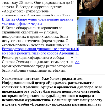
этом году 26 июля. Они продолжаться до 14
информация вызвала немало недоумения.
августа. В беседе с корреспондентом
«Арцахпресс» руководитель
археологической экспедиции Карин Така,
В Китае обнаружены чрезвычайно древние
доктор биологических наук, профессор,
«ксеноморфные» черепа
заведующий лабораторией этногеномики
В Китае обнаружили захоронения со
Института молекулярной биологии НАН
странными скелетами — у людей,
Армении Левон Епископосян сказал, что
похороненных в древних могилах, была
благодаря активному сотрудничеству они
искусственно изменена форма черепа. О
могут восстановить зоологическую и
«ксеноморфных» черепах, найденных на
биологическую историю региона, а также
Реставраторы нашли уникальные артефакты
10
территории Поднебесной, сообщают
заняться антропологией.
во время ремонта главного собора Армении
11
китайские исследователи, передает Planet-
Реконструкция кафедрального собора
>
today.
Святого Эчмиадзина длилась семь лет, за
>>
время кропотливого труда реставраторами
были найдены уникальные артефакты.
Уважаемые читатели! Уже более тридцати лет
Информационный центр «Еркрамас» рассказывает о
событиях в Армении, Арцахе и армянской Диаспоре. Мы
продолжаем эту работу благодаря поддержке читателей,
которым небезразличны судьба армянского народа и
независимая журналистика. Если вы цените нашу работу
и хотите, чтобы «Еркрамас» продолжал развиваться, вы