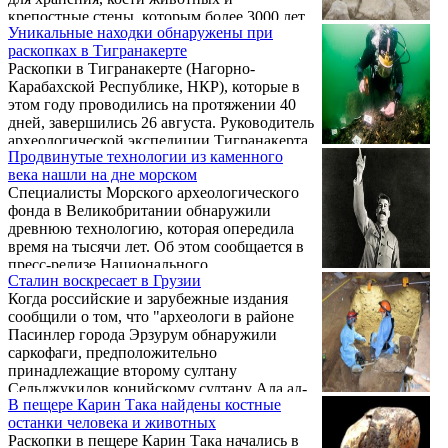
крепостные стены, которым более 3000 лет.
Уникальные находки обнаружены при
раскопках в Тигранакерте
Раскопки в Тигранакерте (Нагорно-
Карабахской Республике, НКР), которые в
этом году проводились на протяжении 40
дней, завершились 26 августа. Руководитель
археологической экспедиции Тигранакерта
Продвинутые технологии из каменного
Гамлет Петросян в беседе с
века нашли на дне морском
корреспондентом Panorama.am отметил, что
Специалисты Морского археологического
как правило раскопки в Тигранакерте
фонда в Великобритании обнаружили
финансируются властями Арцаха, в
древнюю технологию, которая опередила
текущем году Национальным собранием
время на тысячи лет. Об этом сообщается в
НКР принято решение о выделении 18 млн
пресс-релизе Национального
драмов на раскопки, которых было
Сталин воскресает в Грузии
Океанографического центра.
достаточно для проведения раскопок в
Когда российские и зарубежные издания
течение 40 дней, с привлечением ...
сообщили о том, что "археологи в районе
Пасинлер города Эрзурум обнаружили
саркофаги, предположительно
принадлежащие второму султану
Сельджукидов конийскому султану Ала ад-
В пещере Карин Така найдены костные
Дину Кай-Кубаду и его матери, царевне,
останки человека и животных
легендарной Гурджи-Хатун, внучке царицы
Раскопки в пещере Карин Така начались в
Тамар", выписанная в такой редакции