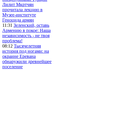
Лилит Мкртчян
прочитала лекцию в
Музее-институте
Геноцида армян
11:31
Зеленский, оставь
Армению в покое: Наша
независимость - не твоя
проблема!
08:12
Тысячелетняя
история под ногами: на
окраине Еревана
обнаружили древнейшее
поселение