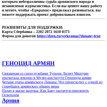
которым небезразличны судьба армянского народа и
...
независимая журналистика. Если вы цените нашу работу
и хотите, чтобы «Еркрамас» продолжал развиваться, вы
можете поддержать проект добровольным взносом.
РЕКВИЗИТЫ ДЛЯ ПОДДЕРЖКИ:
Карта Сбербанка – 2202 2072 1610 0373
Форма для донатов
https://dzen.ru/yerkramas?donate=true
ГЕНОЦИД АРМЯН
Связанная со спецслужбами Турции Лилит Мкртчян
прочитала лекцию в Музее-институте Геноцида армян
Четыре этапа армянского Ливана: Что происходит с одной из
старейших армянских общин мира
Палач в маске жертвы: Как Баку пытается присвоить
Освенцим
Армия