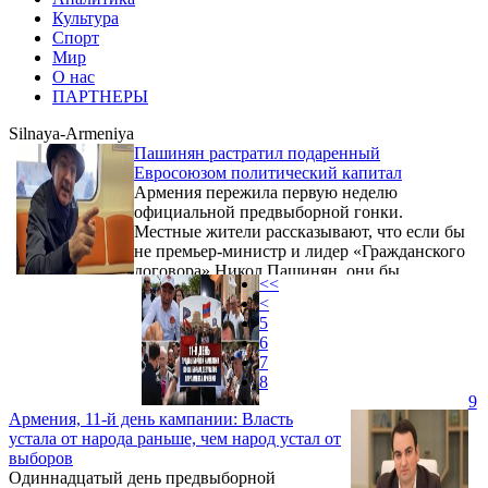
Культура
Спорт
Мир
О нас
ПАРТНЕРЫ
Silnaya-Armeniya
Пашинян растратил подаренный
Евросоюзом политический капитал
Армения пережила первую неделю
официальной предвыборной гонки.
Местные жители рассказывают, что если бы
не премьер-министр и лидер «Гражданского
договора» Никол Пашинян, они бы,
<<
возможно, даже не заметили перемен.
<
Впрочем, это не комплимент, пишет
5
российская «Независимая газета».
6
7
8
9
Армения, 11-й день кампании: Власть
устала от народа раньше, чем народ устал от
выборов
Одиннадцатый день предвыборной