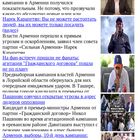
кампании в Армении получился
показательным. Не потому, что прозвучали
какие-то абсолютно новые идеи или
Нарек Карапетян: Вы не можете растоптать
неожиданно сменилась политическая
людей, вы их можете только посадить
повестка. Наоборот — именно
(видео)
устойчивость сюжетов и стала главным
Власти Армении перешли к прямым
итогом дня.
угрозам и оскорблениям, заявил член совета
партии «Сильная Армения» Нарек
Карапетян.
На фан-встречу пришли не фанаты:
агитация "Гражданского договора" пошла
не по плану
Предвыборная кампания властей Армении
в Лорийской области обернулась для них
очередным имиджевым ударом. В Ташире,
родном городе кандидата в премьеры от
Пашинян озвучил открытые угрозы в адрес
партии «Сильная Армения» Самвела
лидеров оппозиции
Карапетяна, кортеж министра обороны
Кандидат в премьер-министры Армении от
Сурена Папикяна, приехавшего
партии «Гражданский договор» Никол
агитировать за «Гражданский договор»,
Пашинян во время агитационной кампании
встретили лозунгами «Самвел — премьер!».
в ереванском районе Давиташен выступил с
После случившегося десять человек были
резкими заявлениями в адрес бывших
задержаны по делу о «препятствовании
Армения, выборы, 10-й день кампании:
руководителей страны и организаторов
предвыборной кампании».