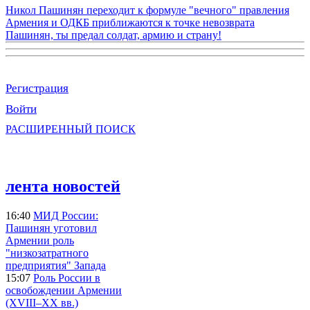
Никол Пашинян переходит к формуле "вечного" правления
Армения и ОДКБ приближаются к точке невозврата
Пашинян, ты предал солдат, армию и страну!
Регистрация
Войти
РАСШИРЕННЫЙ ПОИСК
лента новостей
16:40
МИД России:
Пашинян уготовил
Армении роль
"низкозатратного
предприятия" Запада
15:07
Роль России в
освобождении Армении
(XVIII–XX вв.)