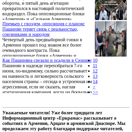
обороты, и пятый день агитации
формировалась пропорционально
превратился в настоящий политический
населению регионов и Еревана путем
водораздел. Пока оппозиционные блоки
случайного набора мобильных и
«Армения» и «Сильная Армения»
стационарных телефонных номеров (метод
Премьер с гвоздем, оппозиция с планом:
демонстрировали четкое видение будущего,
RDD — Random Digit Dialing). Отмечается,
Пашинян теряет связь с реальностью,
предлагая гражданам конкретные решения
что максимальная погрешность не
союзниками и народом
и вселяя надежду, предвыборный тур
превышает ...
Четвертый день предвыборной гонки в
Никола Пашиняна и его «Гражданского
Армении прошел под знаком все более
договора» по Еревану обернулся очередным
очевидного контраста. Пока
парадом неловких ситуаций, скандалов и
оппозиционные блоки «Армения» и
угроз, наглядно показав, насколько далека
Как Пашиняна срезали и осадили в Сюнике
10
«Сильная Армения» представляли
нынешняя власть от своего народа.
Пашинян в надежде переизбраться 7-го
11
гражданам конкретные, прагматичные
июня, по-видимому, сильно рассчитывает
12
программы по возрождению страны, лидер
на наивность и легковерность сельского
13
правящей партии «Гражданский договор»
населения страны – отсюда и устроенная им
14
Никол Пашинян провел день в привычных
агрессивная, если не сказать, наглая
>
для себя баталиях с простыми людьми и
агитационная кампания, когда он буквально
>>
неуклюжих попытках оправдать
набрасывается даже на тех сельчан, которые
провальную внешнюю и внутреннюю
вообще не желают с ним разговаривать. На
политику.
память сразу приходит известный рассказ
Уважаемые читатели! Уже более тридцати лет
Василия Шукшина «Срезал», в котором
Информационный центр «Еркрамас» рассказывает о
простой деревенский житель своими
событиях в Армении, Арцахе и армянской Диаспоре. Мы
внешне вежливыми высказываниями
продолжаем эту работу благодаря поддержке читателей,
ставит в тупик приезжего «образованного»