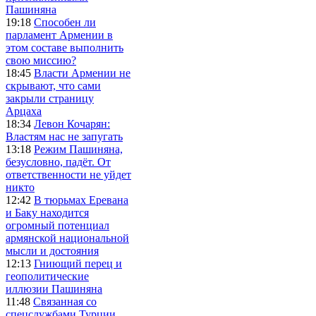
Пашиняна
19:18
Способен ли
парламент Армении в
этом составе выполнить
свою миссию?
18:45
Власти Армении не
скрывают, что сами
закрыли страницу
Арцаха
18:34
Левон Кочарян:
Властям нас не запугать
13:18
Режим Пашиняна,
безусловно, падёт. От
ответственности не уйдет
никто
12:42
В тюрьмах Еревана
и Баку находится
огромный потенциал
армянской национальной
мысли и достояния
12:13
Гниющий перец и
геополитические
иллюзии Пашиняна
11:48
Связанная со
спецслужбами Турции