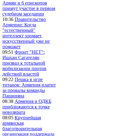
Армян и 6 епископов
примут участие в первом
судебном заседании
10:36
Правительство
Армении: Когда
"естественный"
интеллект хромает,
искусственный уже не
поможет
09:51
Фронт "НЕТ":
Ишхан Сагателян
призвал к тотальной
мобилизации против
действий властей
09:22
Пешка в игре
титанов: Армения платит
за провалы команды
Пашиняна
08:38
Армения и ОДКБ
приближаются к точке
невозврата
08:05
Крупнейшая
армянская
благотворительная
организация поддержала