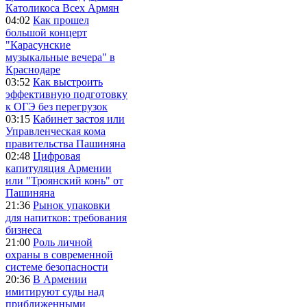
Католикоса Всех Армян
04:02
Как прошел
большой концерт
"Карасунские
музыкальные вечера" в
Краснодаре
03:52
Как выстроить
эффективную подготовку
к ОГЭ без перегрузок
03:15
Кабинет застоя или
Управленческая кома
правительства Пашиняна
02:48
Цифровая
капитуляция Армении
или "Троянский конь" от
Пашиняна
21:36
Рынок упаковки
для напитков: требования
бизнеса
21:00
Роль личной
охраны в современной
системе безопасности
20:36
В Армении
имитируют суды над
приближенными