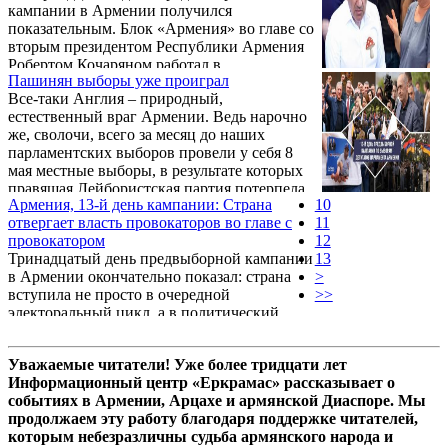
кампании в Армении получился
показательным. Блок «Армения» во главе со
вторым президентом Республики Армения
Робертом Кочаряном работал в
Пашинян выборы уже проиграл
Арагацотнской области — Апаран, Алагяз,
Все-таки Англия – природный,
Цахкаовит, Талин. Блок «Сильная
естественный враг Армении. Ведь нарочно
Армения», связанный с предпринимателем
же, сволочи, всего за месяц до наших
и кандидатом в премьер-министры
парламентских выборов провели у себя 8
Самвелом Карапетяном, провел
мая местные выборы, в результате которых
насыщенный тур по Арагацотну —
правящая Лейбористская партия потерпела
Арагацаван, Талин, Бюракан, Аштарак.
Армения, 13-й день кампании: Страна
10
тяжелое поражение, а премьер Кир Стармер
Правящий «Гражданский договор» Никола
отвергает власть провокаторов во главе с
11
объявил о своем решении уйти в отставку.
Пашиняна агитировал в Араратской
провокатором
12
Специально все это организовали
области, но день для ...
Тринадцатый день предвыборной кампании
13
англичане, чтобы над бедной Арменией
в Армении окончательно показал: страна
>
поиздеваться.
вступила не просто в очередной
>>
электоральный цикл, а в политический
нервный срыв эпохи Пашиняна. На одной
стороне — блок «Армения» Роберта
Уважаемые читатели! Уже более тридцати лет
Кочаряна и блок «Сильная Армения»
Информационный центр «Еркрамас» рассказывает о
Самвела Карапетяна, которые строят
событиях в Армении, Арцахе и армянской Диаспоре. Мы
кампанию вокруг безопасности, экономики,
продолжаем эту работу благодаря поддержке читателей,
национальной идентичности,
которым небезразличны судьба армянского народа и
восстановления государственности и