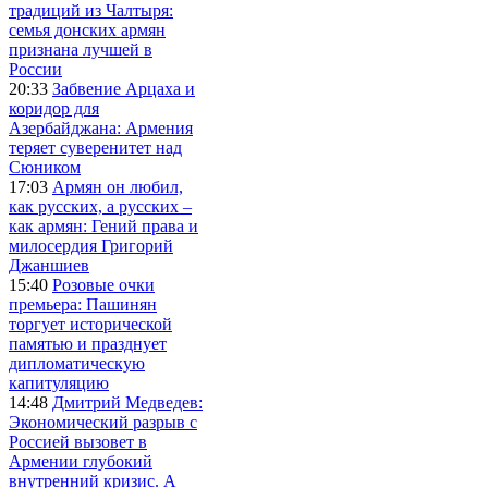
традиций из Чалтыря:
семья донских армян
признана лучшей в
России
20:33
Забвение Арцаха и
коридор для
Азербайджана: Армения
теряет суверенитет над
Сюником
17:03
Армян он любил,
как русских, а русских –
как армян: Гений права и
милосердия Григорий
Джаншиев
15:40
Розовые очки
премьера: Пашинян
торгует исторической
памятью и празднует
дипломатическую
капитуляцию
14:48
Дмитрий Медведев:
Экономический разрыв с
Россией вызовет в
Армении глубокий
внутренний кризис. А