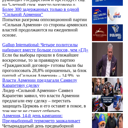
конфликтная уличная кампания Никола
на 5-летний срок, вместо разговора о
Пашиняна и заметное обострение армяно-
Более 300 задержанных только в одной
выходе из созданного его же командой
российской повестки.
"Сильной Армении"
кошмара перешел к угрозам. Причем не
Попытки разгрома оппозиционной партии
только в адрес политических конкурентов,
«Сильная Армения» со стороны армянских
но и обычных граждан. Он инициирует
властей продолжаются на ежедневной
аресты критиков, раздражается, грозит
основе.
пальцем и требует объяснений, почему
люди выжили, а не погибли на войне.
Gallup International: Четыре политсилы
набирают вместе больше голосов, чем «ГД»
Если бы выборы прошли в ближайшее
воскресенье, то за правящую партию
«Гражданский договор» готовы были бы
проголосовать 28,8% опрошенных, за блок
партий «Сильная Армения» – 14,9%, за
Власти Армении предлагали Самвелу
блок партий «Армения» – 12,1%, за партию
Карапетяну сделку
«Процветающая Армения» – 8,7%, за
Лидер «Сильной Армении» Самвел
партию «Крылья единства» – 5,8%. Об этом
Карапетян заявил, что власти Армении
на встрече с журналистами 22 мая заявил
предлагали ему сделку – перестать
глава армянского представительства Gallup
защищать Церковь и его оставят в покое, в
International Association Арам Навасардян,
том числе не станут отбирать
представляя данные опроса.
Армения, 14-й день кампании:
«Электросети». Об этом он сказал в
Предвыборный термометр зашкаливает
пятницу на встрече с руководителями СМИ.
Четырнадцатый день предвыборной