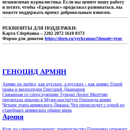
независимая журналистика. Если вы цените нашу работу
общественного достоинства. На другой —
и хотите, чтобы «Еркрамас» продолжал развиваться, вы
«Гражданский договор», чья кампания все
можете поддержать проект добровольным взносом.
больше напоминает не соревнование ...
РЕКВИЗИТЫ ДЛЯ ПОДДЕРЖКИ:
Карта Сбербанка – 2202 2072 1610 0373
Форма для донатов
https://dzen.ru/yerkramas?donate=true
ГЕНОЦИД АРМЯН
Армян он любил, как русских, а русских – как армян: Гений
права и милосердия Григорий Джаншиев
Связанная со спецслужбами Турции Лилит Мкртчян
прочитала лекцию в Музее-институте Геноцида армян
Четыре этапа армянского Ливана: Что происходит с одной из
старейших армянских общин мира
Армия
Курс на самоуничтожение: правительство Пашиняна отрывает