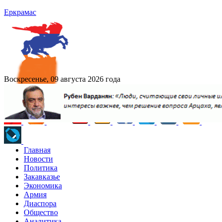
Еркрамас
Воскресенье, 09 августа 2026 года
Главная
Новости
Политика
Закавказье
Экономика
Армия
Диаспора
Общество
Аналитика