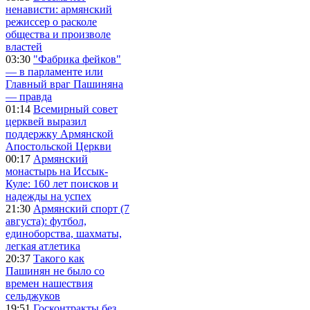
ненависти: армянский
режиссер о расколе
общества и произволе
властей
03:30
"Фабрика фейков"
— в парламенте или
Главный враг Пашиняна
— правда
01:14
Всемирный совет
церквей выразил
поддержку Армянской
Апостольской Церкви
00:17
Армянский
монастырь на Иссык-
Куле: 160 лет поисков и
надежды на успех
21:30
Армянский спорт (7
августа): футбол,
единоборства, шахматы,
легкая атлетика
20:37
Такого как
Пашинян не было со
времен нашествия
сельджуков
19:51
Госконтракты без