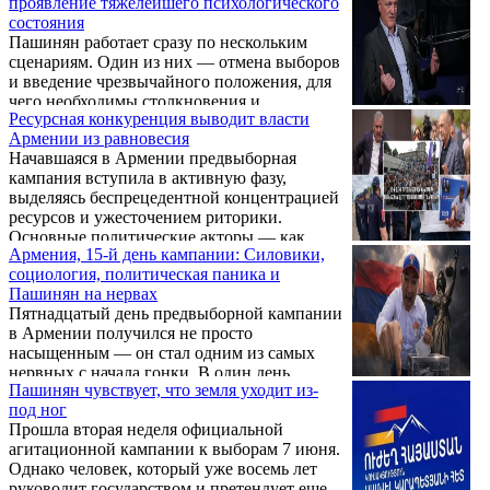
проявление тяжелейшего психологического
Республики Армения Робертом Кочаряном
окончательно перешла из режима обычной
состояния
сделал ставку на безопасность, экономику и
конкуренции ...
Пашинян работает сразу по нескольким
восстановление управляемости государства;
сценариям. Один из них — отмена выборов
блок «Сильная Армения» предпринимателя
и введение чрезвычайного положения, для
и благотворителя Самвела Карапетяна — на
чего необходимы столкновения и
инвестиции, рабочие места, армию и
Ресурсная конкуренция выводит власти
напряженность. Об этом в в интервью
сбалансированную внешнюю политику; ...
Армении из равновесия
газете «Грапарак» сказал политолог Степан
Начавшаяся в Армении предвыборная
Даниелян. Ниже интервью полностью:
кампания вступила в активную фазу,
выделяясь беспрецедентной концентрацией
ресурсов и ужесточением риторики.
Основные политические акторы — как
Армения, 15-й день кампании: Силовики,
власть, так и оппозиционные полюсы —
социология, политическая паника и
перешли к совершенно разным тактикам
Пашинян на нервах
мобилизации электората, пытаясь навязать
Пятнадцатый день предвыборной кампании
обществу собственную повестку. Какие
в Армении получился не просто
особенности имеет текущая предвыборная
насыщенным — он стал одним из самых
борьба, можно ли считать ее полноценно
нервных с начала гонки. В один день
конкурентной, и как стороны используют
Пашинян чувствует, что земля уходит из-
сошлись сразу несколько сюжетов:
имеющийся в их распоряжении
под ног
презентация социально-экономических
административный, финансовый ...
Прошла вторая неделя официальной
обещаний оппозиции, жесткие заявления о
агитационной кампании к выборам 7 июня.
безопасности, новая волна силовых
Однако человек, который уже восемь лет
действий против оппозиционных фигур,
руководит государством и претендует еще