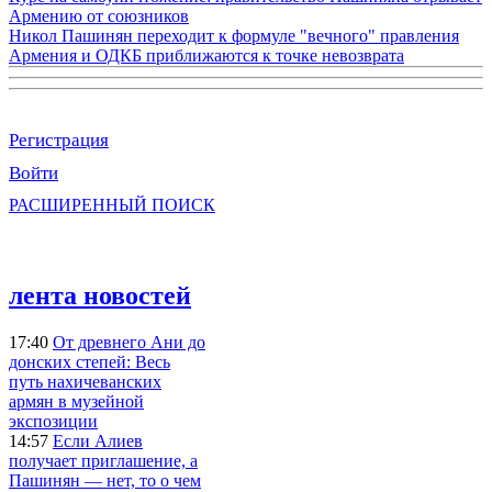
Армению от союзников
Никол Пашинян переходит к формуле "вечного" правления
Армения и ОДКБ приближаются к точке невозврата
Регистрация
Войти
РАСШИРЕННЫЙ ПОИСК
лента новостей
17:40
От древнего Ани до
донских степей: Весь
путь нахичеванских
армян в музейной
экспозиции
14:57
Если Алиев
получает приглашение, а
Пашинян — нет, то о чем