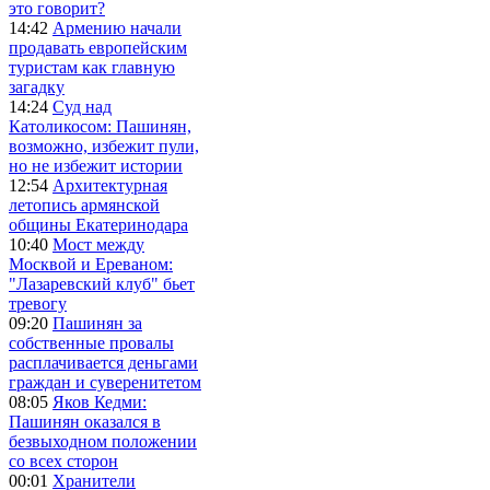
это говорит?
14:42
Армению начали
продавать европейским
туристам как главную
загадку
14:24
Суд над
Католикосом: Пашинян,
возможно, избежит пули,
но не избежит истории
12:54
Архитектурная
летопись армянской
общины Екатеринодара
10:40
Мост между
Москвой и Ереваном:
"Лазаревский клуб" бьет
тревогу
09:20
Пашинян за
собственные провалы
расплачивается деньгами
граждан и суверенитетом
08:05
Яков Кедми:
Пашинян оказался в
безвыходном положении
со всех сторон
00:01
Хранители