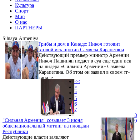
Культура
Спорт
Мир
О нас
ПАРТНЕРЫ
Silnaya-Armeniya
Грибы и дом в Канаде: Никол готовит
второй иск против Самвела Карапетяна
Действующий премьер-министр Армении
Никол Пашинян подаст в суд еще один иск
на лидера «Сильной Армении» Самвела
Карапетяна. Об этом он заявил в своем тг-
канале.
<<
<
4
5
6
7
8
"Сильная Армения" созывает 3 июня
9
общенациональный митинг на площади
Республики
Действующие власти заявляют