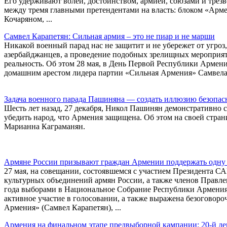
Его удерживают волей, достоинством, армией, союзами и трез
между тремя главными претендентами на власть: блоком «Арм
Кочаряном, ...
Самвел Карапетян: Сильная армия – это не пиар и не марши
Никакой военный парад нас не защитит и не убережет от угроз, 
азербайджанцев, а проведение подобных зрелищных мероприят
реальность. Об этом 28 мая, в День Первой Республики Армен
домашним арестом лидера партии «Сильная Армения» Самвела
Задача военного парада Пашиняна — создать иллюзию безопас
Шесть лет назад, 27 декабря, Никол Пашинян демонстративно с
убедить народ, что Армения защищена. Об этом на своей стран
Марианна Каграманян.
Армяне России призывают граждан Армении поддержать одну 
27 мая, на совещании, состоявшемся с участием Президента С
культурных объединений армян России, а также членов Правле
года выборами в Национальное Собрание Республики Армения
активное участие в голосовании, а также выражена безогово
Армения» (Самвел Карапетян), ...
Армения на финальном этапе предвыборной кампании: 20-й де