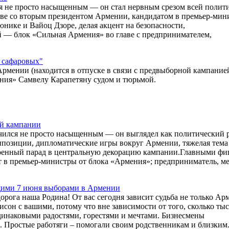
 не просто насыщенным — он стал нервным срезом всей полит
лаве со вторым президентом Армении, кандидатом в премьер-ми
ике и Вайоц Дзоре, делая акцент на безопасности,
й — блок «Сильная Армения» во главе с предпринимателем,
и сафаровых"
рмении (находится в отпуске в связи с предвыборной кампание
ния» Самвелу Карапетяну судом и тюрьмой.
ой кампании
ился не просто насыщенным — он выглядел как политический р
оппозиции, дипломатические игры вокруг Армении, тяжелая тема
ь военный парад в центральную декорацию кампании.Главными ф
т в премьер-министры от блока «Армения»; предприниматель, м
щими 7 июня выборами в Армении
орога наша Родина! От вас сегодня зависит судьба не только Ар
нисон с вашими, потому что вне зависимости от того, сколько ты
одинаковыми радостями, горестями и мечтами. Бизнесмены
. Простые работяги – помогали своим родственникам и близким