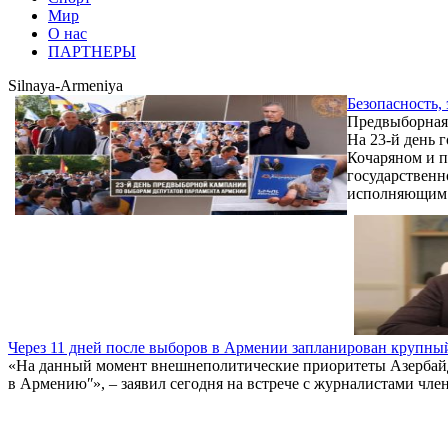
Мир
О нас
ПАРТНЕРЫ
Silnaya-Armeniya
Безопасность,
Предвыборная 
На 23-й день 
Кочаряном и п
государственн
исполняющим о
Через 11 дней после выборов в Армении запланирован крупный
«На данный момент внешнеполитические приоритеты Азербайдж
в Армениюʺ», – заявил сегодня на встрече с журналистами чл