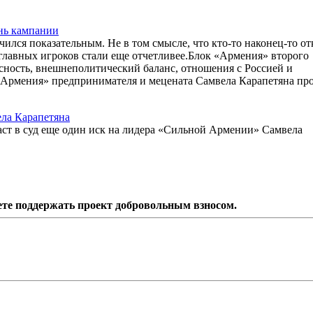
ень кампании
лся показательным. Не в том смысле, что кто-то наконец-то о
х главных игроков стали еще отчетливее.Блок «Армения» второго
асность, внешнеполитический баланс, отношения с Россией и
 Армения» предпринимателя и мецената Самвела Карапетяна пр
ела Карапетяна
т в суд еще один иск на лидера «Сильной Армении» Самвела
ете поддержать проект добровольным взносом.