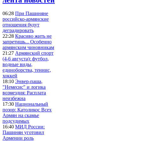
06:28
При Пашиняне
российско-армянские
отношения будут
деградировать
22:28
Красиво жить не
запретишь... Особенно
армянским чиновникам
21:27
Армянский спорт
(4-6 августа): футбол,
водные виды,
единоборства, теннис,
хоккей
18:10
Энвер-паша,
"Немесис" и логика
возмездия: Расплата
неизбежна
17:30
Национальный
позор: Католикос Всех
Армян на скамье
подсудимых
16:40
МИД России:
Пашинян уготовил
Армении роль