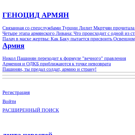
ГЕНОЦИД АРМЯН
Связанная со спецслужбами Турции Лилит Мкртчян прочитала
Четыре этапа армянского Ливана: Что происходит с одной из 
Палач в маске жертвы: Как Баку пытается присвоить Освенцим
Армия
Никол Пашинян переходит к формуле "вечного" правления
Армения и ОДКБ приближаются к точке невозврата
Пашинян, ты предал солдат, армию и страну!
Регистрация
Войти
РАСШИРЕННЫЙ ПОИСК
лента новостей