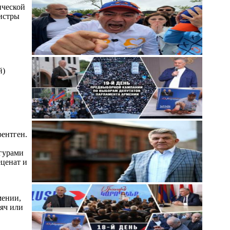
ической
нистры
й)
ентген.
игурами
еценат и
мении,
сяч или
.