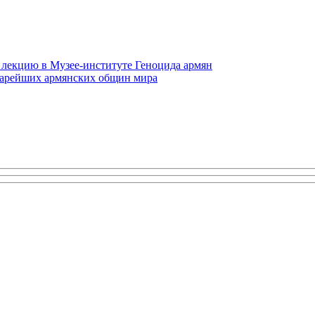
 лекцию в Музее-институте Геноцида армян
старейших армянских общин мира