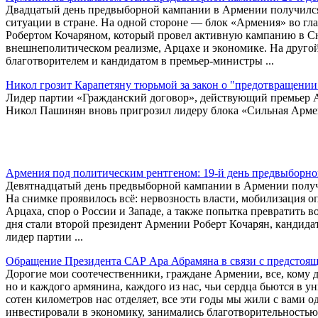
Двадцатый день предвыборной кампании в Армении получился
ситуации в стране. На одной стороне — блок «Армения» во г
Робертом Кочаряном, который провел активную кампанию в Сюн
внешнеполитическом реализме, Арцахе и экономике. На друго
благотворителем и кандидатом в премьер-министры ...
Никол грозит Карапетяну тюрьмой за закон о "предотвращени
Лидер партии «Гражданский договор», действующий премьер А
Никол Пашинян вновь пригрозил лидеру блока «Сильная Арме
Армения под политическим рентгеном: 19-й день предвыборн
Девятнадцатый день предвыборной кампании в Армении получ
На снимке проявилось всё: нервозность власти, мобилизация 
Арцаха, спор о России и Западе, а также попытка превратит
дня стали второй президент Армении Роберт Кочарян, кандида
лидер партии ...
Обращение Президента САР Ара Абрамяна в связи с предстоя
Дорогие мои соотечественники, граждане Армении, все, кому д
но и каждого армянина, каждого из нас, чьи сердца бьются в у
сотен километров нас отделяет, все эти годы мы жили с вами 
инвестировали в экономику, занимались благотворительностью