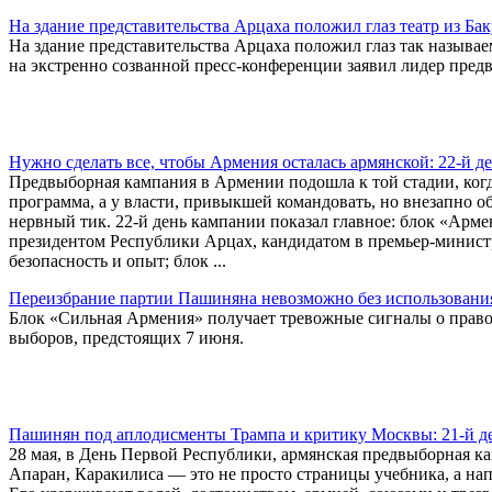
На здание представительства Арцаха положил глаз театр из Бак
На здание представительства Арцаха положил глаз так называ
на экстренно созванной пресс-конференции заявил лидер пред
Нужно сделать все, чтобы Армения осталась армянской: 22-й 
Предвыборная кампания в Армении подошла к той стадии, ког
программа, а у власти, привыкшей командовать, но внезапно 
нервный тик. 22-й день кампании показал главное: блок «Арм
президентом Республики Арцах, кандидатом в премьер-министр
безопасность и опыт; блок ...
Переизбрание партии Пашиняна невозможно без использовани
Блок «Сильная Армения» получает тревожные сигналы о право
выборов, предстоящих 7 июня.
Пашинян под аплодисменты Трампа и критику Москвы: 21-й д
28 мая, в День Первой Республики, армянская предвыборная 
Апаран, Каракилиса — это не просто страницы учебника, а напо