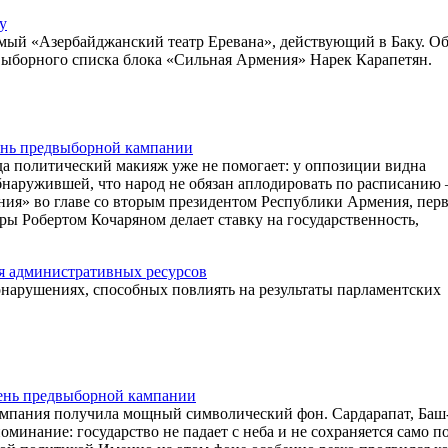
у
емый «Азербайджанский театр Еревана», действующий в Баку. Об
выборного списка блока «Сильная Армения» Нарек Карапетян.
день предвыборной кампании
да политический макияж уже не помогает: у оппозиции видна
обнаружившей, что народ не обязан аплодировать по расписанию
ения» во главе со вторым президентом Республики Армения, пер
ы Робертом Кочаряном делает ставку на государственность,
я административных ресурсов
нарушениях, способных повлиять на результаты парламентских
ень предвыборной кампании
кампания получила мощный символический фон. Сардарапат, Баш
минание: государство не падает с неба и не сохраняется само по