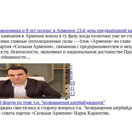
 экономика и 8 лет позора: в Армении 23-й день предвыборной 
кампания в Армении вошла в ту фазу, когда политики уже не сто
гонки главные оппозиционные силы — блок «Армения» во главе
артия «Сильная Армения», связанная с предпринимателем и ме
ости, безопасности, экономике и национальном достоинстве.Пра
бязанности ...
7
8
9
10
11
12
 форум по теме т.н. ʺвозвращения азербайджанцевʺ
ана сместились в сторону вопроса т.н. ʺвозвращения азербай
ен совета партии «Сильная Армения» Нарек Карапетян.