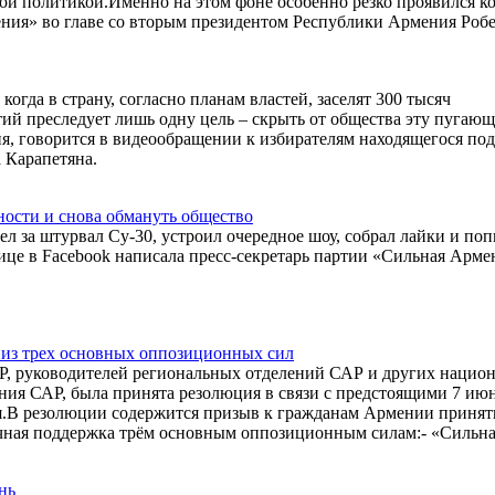
вой политикой.Именно на этом фоне особенно резко проявился к
ения» во главе со вторым президентом Республики Армения Роб
когда в страну, согласно планам властей, заселят 300 тысяч
ий преследует лишь одну цель – скрыть от общества эту пугаю
ия, говорится в видеообращении к избирателям находящегося под
 Карапетяна.
ности и снова обмануть общество
ел за штурвал Су-30, устроил очередное шоу, собрал лайки и по
ице в Facebook написала пресс-секретарь партии «Сильная Арме
из трех основных оппозиционных сил
АР, руководителей региональных отделений САР и других национ
ния САР, была принята резолюция в связи с предстоящими 7 ию
.В резолюции содержится призыв к гражданам Армении принят
рочная поддержка трём основным оппозиционным силам:- «Сильн
нь