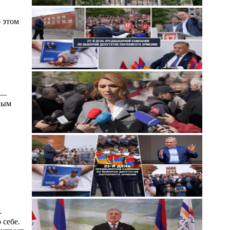
 этом
 —
вым
-
 себе.