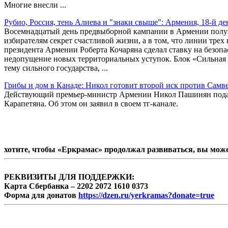
Многие внесли ...
Рубио, Россия, тень Алиева и "знаки свыше": Армения, 18-й д
Восемнадцатый день предвыборной кампании в Армении получи
избирателям секрет счастливой жизни, а в том, что линии тре
президента Армении Роберта Кочаряна сделал ставку на безоп
недопущение новых территориальных уступок. Блок «Сильная
тему сильного государства, ...
Грибы и дом в Канаде: Никол готовит второй иск против Самв
Действующий премьер-министр Армении Никол Пашинян подас
Карапетяна. Об этом он заявил в своем тг-канале.
хотите, чтобы «Еркрамас» продолжал развиваться, вы мож
РЕКВИЗИТЫ ДЛЯ ПОДДЕРЖКИ:
Карта Сбербанка – 2202 2072 1610 0373
Форма для донатов
https://dzen.ru/yerkramas?donate=true