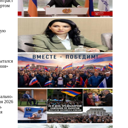
онтраст
ертом
щую
пытался
ния»
ально-
ня 2026
ь
ая