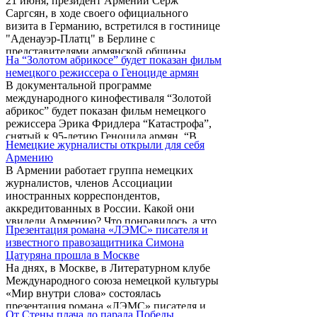
21 июня, президент Армении Серж
попыток турецкой и азербайджанской
Саргсян, в ходе своего официального
общин фальсифицировать армянскую
визита в Германию, встретился в гостинице
историю и современность. По его словам,
"Аденауэр-Платц" в Берлине с
необходимо учитывать тот факт, что
представителями армянской общины
Германии живет более 3 миллионов турок и
На “Золотом абрикосе” будет показан фильм
Германии. Как сообщает Tert.am, в ходе
только 50 тысяч армян.
немецкого режиссера о Геноциде армян
встречи Серж Саргсян ответил на вопросы
В документальной программе
представителей диаспоры, которые, в
международного кинофестиваля “Золотой
основном, касались нормализации армяно-
абрикос” будет показан фильм немецкого
турецких отношений, процесса признания
режиссера Эрика Фридлера “Катастрофа”,
Геноцида армян и проблемы Нагорного
снятый к 95-летию Геноцида армян. “В
Карабаха. "В вопросе Нагорного Карабаха
Немецкие журналисты открыли для себя
фильме использованы документальные
мы не намерены что-либо уступать и
Армению
материалы и архивные документы, которые
торговаться. Армения никогда ...
В Армении работает группа немецких
в читают лучшие актеры Германии. Они же
журналистов, членов Ассоциации
будут исполнять роли в художественной
иностранных корреспондентов,
части фильма”,- сказала директор программ
аккредитованных в России. Какой они
международного кинофестиваля “Золотой
увидели Армению? Что понравилось, а что
абрикос” Микаел Стамболцян. “Мы хотели
Презентация романа «ЛЭМС» писателя и
разочаровало? Об этом - в репортаже из
даже организовать “special event” и показать
известного правозащитника Симона
Еревана.
фильм ...
Цатуряна прошла в Москве
На днях, в Москве, в Литературном клубе
Международного союза немецкой культуры
«Мир внутри слова» состоялась
презентация романа «ЛЭМС» писателя и
От Стены плача до парада Победы