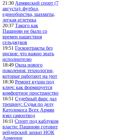
21:30
Армянский спорт (7
августа): футбол,
единоборства, шахматы,
легкая атлетика
20:37
Такого как
Пашинян не было со
времен нашествия
сельджуков
19:51
Госконтракты без
рисков: что важно знать
исполнителю
18:49
Окна нового
поколения: технологии,
которые работают на уют
18:30
Ремонт кухни под
ключ: как формируется
комфортное пространство
16:51
Судебный фарс дал
трещину: Судья по делу
Католикоса Всех Армян
взял самоотвод
16:11
Спорт под каблуком
власти: Пашинян готовит
рейдерский захват НОК
Армении