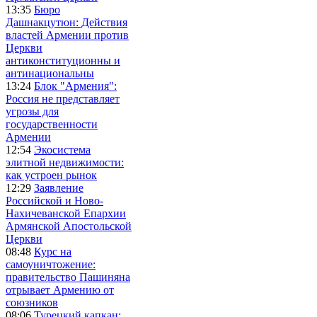
13:35
Бюро
Дашнакцутюн: Действия
властей Армении против
Церкви
антиконституционны и
антинациональны
13:24
Блок "Армения":
Россия не представляет
угрозы для
государственности
Армении
12:54
Экосистема
элитной недвижимости:
как устроен рынок
12:29
Заявление
Российской и Ново-
Нахичеванской Епархии
Армянской Апостольской
Церкви
08:48
Курс на
самоуничтожение:
правительство Пашиняна
отрывает Армению от
союзников
08:06
Турецкий капкан: