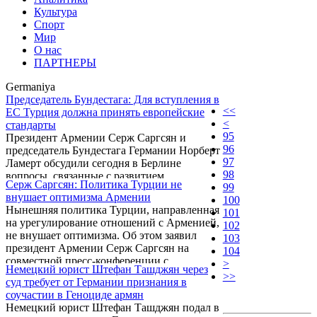
Культура
Спорт
Мир
О нас
ПАРТНЕРЫ
Germaniya
Председатель Бундестага: Для вступления в
<<
ЕС Турция должна принять европейские
<
стандарты
95
Президент Армении Серж Саргсян и
96
председатель Бундестага Германии Норберт
97
Ламерт обсудили сегодня в Берлине
98
вопросы, связанные с развитием
Серж Саргсян: Политика Турции не
99
межпарламентского сотрудничества.
внушает оптимизма Армении
100
Нынешняя политика Турции, направленная
101
на урегулирование отношений с Арменией,
102
не внушает оптимизма. Об этом заявил
103
президент Армении Серж Саргсян на
104
совместной пресс-конференции с
>
Немецкий юрист Штефан Ташджян через
канцлером Германии Анкелой Меркель по
>>
суд требует от Германии признания в
итогам встречи в Берлине 22 июня.
соучастии в Геноциде армян
Немецкий юрист Штефан Ташджян подал в