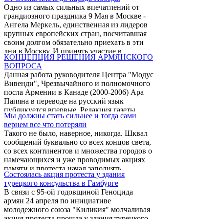
известного правозащитника Симона
Одно из самых сильных впечатлений от
Цатуряна.
грандиозного праздника 9 Мая в Москве -
Ангела Меркель, единственная из лидеров
крупных европейских стран, посчитавшая
своим долгом обязательно приехать в эти
дни в Москву. И принять участие в
КОНЦЕПЦИЯ РЕШЕНИЯ АРМЯНСКОГО
празднике, несмотря на сложную ситуацию
ВОПРОСА
в еврозоне, помешавшую, согласно
Данная работа руководителя Центра "Модус
официальным сообщениям, руководителям
Вивенди", Чрезвычайного и полномочного
Франции и Великобритании откликнуться
посла Армении в Канаде (2000-2006) Ара
на приглашение России. Но именно
Папяна в переводе на русский язык
присутствие главы Германии придало
публикуется впервые. Редакция газеты
глубоко символический, общечеловеческий
Мы должны стать сильнее и тогда сами
армян России "Еркрамас" выражает
и нравственный ...
вернем все что потеряли
господину Папяну благодарность за
Такого не было, наверное, никогда. Шквал
предоставленную возможность.
сообщений буквально со всех концов света,
со всех континентов и множества городов о
намечающихся и уже проводимых акциях
памяти и протеста начал заполнять
Состоялась акция протеста у здания
новостные ленты еще за неделю до 24-го.
турецкого консульства в Гамбурге
Мировая пресса в своих самых
В связи с 95-ой годовщиной Геноцида
авторитетных и влиятельных образцах
армян 24 апреля по инициативе
уделила теме большое внимание,
молодежного союза "Киликия" молчаливая
опубликовав статьи, выпустив передачи и
акция протеста прошла у здания турецкого