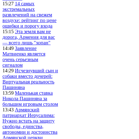
15:27
14 самых
экстремальных
развлечений на свежем
воздухе: рейтинг по цене
ошибки и порогу входа
15:15
Эта земля вам не
дорога, Армения для вас
— всего лишь "хопан"
14:49
Заявление
Матвиенко является
очень серьезным
сигналом
14:29
Исчезнувший сын и
собаки вместо дочерей:
Виртуальная реальность
Пашиняна
13:59
Маленькая ставка
Никола Пашиняна за
большим игровым столом
13:43
Армянский
патриархат Иерусалима:
Нужно встать на защиту
свободы, единства,
автономии и достоинства
Армянской церкви