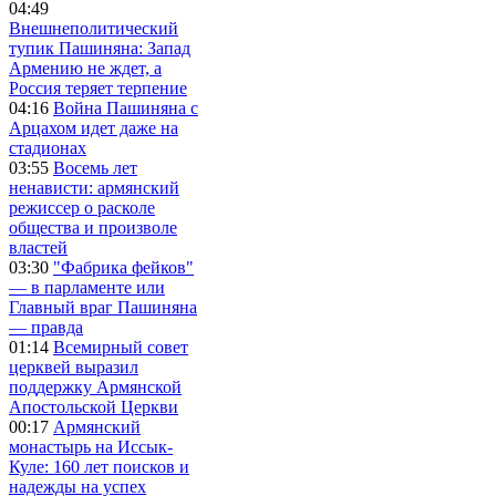
04:49
Внешнеполитический
тупик Пашиняна: Запад
Армению не ждет, а
Россия теряет терпение
04:16
Война Пашиняна с
Арцахом идет даже на
стадионах
03:55
Восемь лет
ненависти: армянский
режиссер о расколе
общества и произволе
властей
03:30
"Фабрика фейков"
— в парламенте или
Главный враг Пашиняна
— правда
01:14
Всемирный совет
церквей выразил
поддержку Армянской
Апостольской Церкви
00:17
Армянский
монастырь на Иссык-
Куле: 160 лет поисков и
надежды на успех