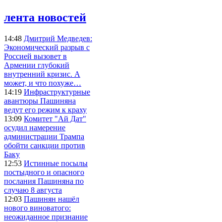
лента новостей
14:48
Дмитрий Медведев:
Экономический разрыв с
Россией вызовет в
Армении глубокий
внутренний кризис. А
может, и что похуже…
14:19
Инфраструктурные
авантюры Пашиняна
ведут его режим к краху
13:09
Комитет "Ай Дат"
осудил намерение
администрации Трампа
обойти санкции против
Баку
12:53
Истинные посылы
постыдного и опасного
послания Пашиняна по
случаю 8 августа
12:03
Пашинян нашёл
нового виноватого:
неожиданное признание