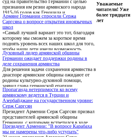
суд на правительство Германии с целью
Уважаемые
признания им резни армянского народа
читатели! Уже
1915-16 годов как Геноцида и
более тридцати
Армяне Германии спросили Сержа
подтверждения того, что Федеративная
лет
Саргсяна о вопросе открытия иноязычных
Республика Германия ответственна за
школ
Геноцид армян, поскольку, согласно
«Самый лучший вариант это тот, благодаря
Немецкому федеральному
которому мы сможем за короткое время
конституционному суду, она является
поднять уровень всех наших школ для того,
правопреемницей Второго Немецкого
чтобы наши дети имели возможность
Рейха (Кайзеровской Германии).
Духовный лидер армянской общины
получить современные
Соответствующий иск адвокат подал в
Германии ожидает поддержки родины в
конкурентоспособные знания. Но, вместе с
Административный суд Берлина 21 июня.
деле сохранения армянства
тем, почему мы должны исключать
Для решения задачи сохранения армянства в
существование нескольких частных школ,
диаспоре армянские общины ожидают от
соответствующих международным
родины культурно-духовной помощи,
стандартам», - сказал Серж Саргсян на
заявил глава германской епархии
вчерашней встрече с армянской диаспорой в
Пропаганда нетерпимости ко всему
Армянской апостольской церкви
Берлине, отвечая на вопрос представителей
армянскому ведется в Турции и
архиепископ Гарегин Бекчян во время
армянской общины по поводу того,
Азербайджане на государственном уровне:
встречи представителей армянской общины
насколько целесообразно открытие ...
Серж Саргсян
Германии с президентом Армении.
Президент Армении Серж Саргсян призвал
Напомним, что встреча состоялась 21 июня
представителей армянской общины
в Берлине, куда президент РА прибыл с
Германии, с которыми встретился в ходе
официальным визитом.
Президент Армении: "В вопросе Карабаха
своего визита в эту страну, вести
мы не намерены что-либо уступать"
систематизированную борьбу против