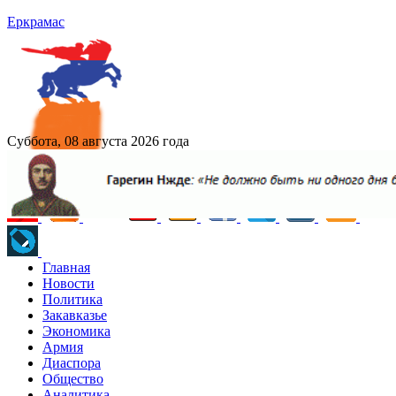
Еркрамас
Суббота, 08 августа 2026 года
Главная
Новости
Политика
Закавказье
Экономика
Армия
Диаспора
Общество
Аналитика