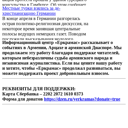
показав фильмы о Геноциде армян. В самой
консульства в Гамбурге. Об этом сообщает
Армении было организовано и проведено
Местные турки взялись за де-
сайт araxmag.blog.spot со ссылкой на
множество мероприятий самого разного
христианизацию Германии
распространенное пресс-службой
характера. ...
В конце апреля в Германии разгорелась
Ассамблеи армян Европы сообщение.
острая политико-религиозная дискуссия, на
Состоялись мероприятия и в Кафедральном
некоторое время занявшая центральные
соборе Гамбурга: после совместной
полосы ведущих немецких газет. Поводом
литургии армянских и ассирийских
послужили высказывания молодого
священников состоялся многочисленный
Информационный центр «Еркрамас» рассказывает о
политика турецкого происхождения 38-
армяно-ассирийский митинг, в ходе
событиях в Армении, Арцахе и армянской Диаспоре. Мы
летней Айгюль Эзкан (Ayguel Oezkan),
которого выступили известные в научных
продолжаем эту работу благодаря поддержке читателей,
которая только что была назначена
...
которым небезразличны судьба армянского народа и
министром по социальной политике и
независимая журналистика. Если вы цените нашу работу
делам интеграции в правительстве Нижней
и хотите, чтобы «Еркрамас» продолжал развиваться, вы
Саксонии. Эзкан, являясь членом
можете поддержать проект добровольным взносом.
Христианского демократического союза
(ХДС), потребовала убрать из школ
распятия, мотивируя это тем, ...
РЕКВИЗИТЫ ДЛЯ ПОДДЕРЖКИ:
Карта Сбербанка – 2202 2072 1610 0373
Форма для донатов
https://dzen.ru/yerkramas?donate=true