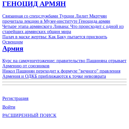
ГЕНОЦИД АРМЯН
Связанная со спецслужбами Турции Лилит Мкртчян
прочитала лекцию в Музее-институте Геноцида армян
Четыре этапа армянского Ливана: Что происходит с одной из
старейших армянских общин мира
Палач в маске жертвы: Как Баку пытается присвоить
Освенцим
Армия
Курс на самоуничтожение: правительство Пашиняна отрывает
Армению от союзников
Никол Пашинян переходит к формуле "вечного" правления
Армения и ОДКБ приближаются к точке невозврата
Регистрация
Войти
РАСШИРЕННЫЙ ПОИСК