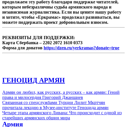
продолжаем эту работу благодаря поддержке читателей,
которым небезразличны судьба армянского народа и
независимая журналистика. Если вы цените нашу работу
и хотите, чтобы «Еркрамас» продолжал развиваться, вы
можете поддержать проект добровольным взносом.
РЕКВИЗИТЫ ДЛЯ ПОДДЕРЖКИ:
Карта Сбербанка – 2202 2072 1610 0373
Форма для донатов
https://dzen.ru/yerkramas?donate=true
ГЕНОЦИД АРМЯН
Армян он любил, как русских, а русских – как армян: Гений
права и милосердия Григорий Джаншиев
Связанная со спецслужбами Турции Лилит Мкртчян
прочитала лекцию в Музее-институте Геноцида армян
Четыре этапа армянского Ливана: Что происходит с одной из
старейших армянских общин мира
Армия