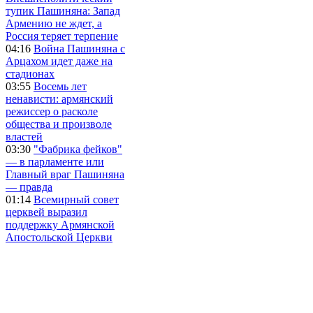
тупик Пашиняна: Запад
Армению не ждет, а
Россия теряет терпение
04:16
Война Пашиняна с
Арцахом идет даже на
стадионах
03:55
Восемь лет
ненависти: армянский
режиссер о расколе
общества и произволе
властей
03:30
"Фабрика фейков"
— в парламенте или
Главный враг Пашиняна
— правда
01:14
Всемирный совет
церквей выразил
поддержку Армянской
Апостольской Церкви