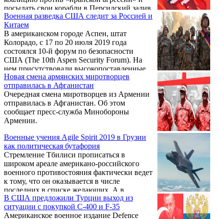
посылать свои корабли в Персидский залив.
Военная разведка США следит за Россией и
По мнению экспертов, отказ европейцев
Китаем
вряд ли повлияет на военные планы США,
В американском городе Аспен, штат
но станет отправной точкой для
Колорадо, c 17 по 20 июля 2019 года
возрождения Европы как самостоятельного
состоялся 10‑й форум по безопасности
центра силы.
США (The 10th Aspen Security Forum). На
нем присутствовали высокопоставленные
Новая смена армянских миротворцев
представители НАТО, Пентагона,
отправилась в Афганистан
промышленности, финансового сектора и
Очередная смена миротворцев из Армении
средств массовой информации.
отправилась в Афганистан. Об этом
Организатором мероприятия традиционно
сообщает пресс-служба Минобороны
стал Институт Аспена, считающийся одним
Армении.
из мозговых центров страны.
Военные учения Agile Spirit 2019 в Грузии
как политическая бутафория
Стремление Тбилиси прописаться в
широком ареале американо-российского
военного противостояния фактически ведет
к тому, что он оказывается в числе
последних в списке желающих. А в
В США предложили Турции выход из
Закавказье как «стратегический партнер
ситуации с покупкой С-400 и F-35
США, протяженностью с запада на восток
Американское военное издание Defence
около 400 километров, с севера на юг – не