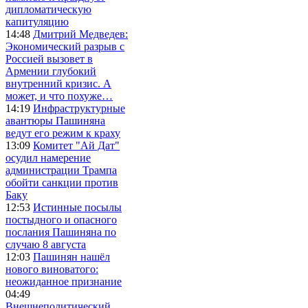
дипломатическую
капитуляцию
14:48
Дмитрий Медведев:
Экономический разрыв с
Россией вызовет в
Армении глубокий
внутренний кризис. А
может, и что похуже…
14:19
Инфраструктурные
авантюры Пашиняна
ведут его режим к краху
13:09
Комитет "Ай Дат"
осудил намерение
администрации Трампа
обойти санкции против
Баку
12:53
Истинные посылы
постыдного и опасного
послания Пашиняна по
случаю 8 августа
12:03
Пашинян нашёл
нового виноватого:
неожиданное признание
04:49
Внешнеполитический