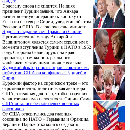
сойдет
австралийских СМИ.
Эрдогану снова не сидится. На днях
президент Турции заявил, что Анкара
начнет военную операцию к востоку от
Евфрата на севере Сирии, уведомив об этом
Россию и США. В свою очередь, министр
Эрдоган выдавливает Трампа из Сирии
обороны США Марк Эспер отреагировал,
Противостояние между Анкарой и
назвав "неприемлемой" любую операцию
Вашингтоном является самым серьезным с
Турции, которую это государство
момента вступления Турции в НАТО в 1952
попытается провести на севере Сирии.
году. Стороны балансируют на краю
Обстановка, однако, накаляется. Ожидается
пропасти, возможность реального
ли новый виток эскалации напряжения,
конфликта между ними вполне реальна.
удастся ли Эрдогану на сей раз провести
Курдский фактор портит кровь союзникам:
Эрдогану удается совмещать выстраивание
свои авантюрные планы по оккупации
пойдут ли США на конфликт с Турцией в
своего политического имиджа с
Сирии в жизнь?
Сирии
национальными интересами страны, на что,
Курдский фактор на сирийском треке – это
кстати, играет и его противостояние с
огромная военно-политическая авантюра
США..
США, затеянная для того, чтобы разрушить
территориальную целостность Сирии. Сами
США остались без ключевых военных
американцы, правда, представляют дело
союзников
так, будто вооруженные отряды курдов –
От США отвернулись два главных
это важнейший фактор в борьбе с
союзника по НАТО – Германия и Франция.
террористами..
Берлин и Париж отказались создавать
коалицию против «иранской агрессии» и