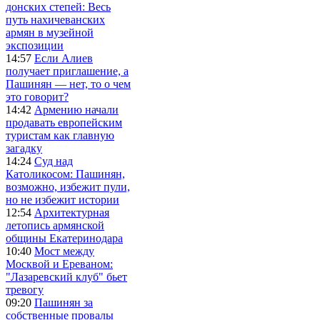
донских степей: Весь
путь нахичеванских
армян в музейной
экспозиции
14:57
Если Алиев
получает приглашение, а
Пашинян — нет, то о чем
это говорит?
14:42
Армению начали
продавать европейским
туристам как главную
загадку
14:24
Суд над
Католикосом: Пашинян,
возможно, избежит пули,
но не избежит истории
12:54
Архитектурная
летопись армянской
общины Екатеринодара
10:40
Мост между
Москвой и Ереваном:
"Лазаревский клуб" бьет
тревогу
09:20
Пашинян за
собственные провалы