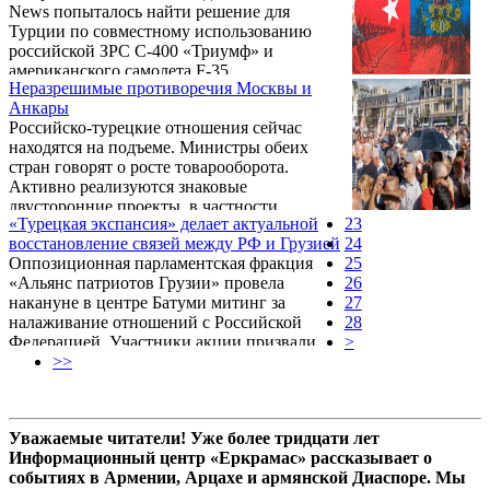
News попыталось найти решение для
более 200 километров», перемещается на
Турции по совместному использованию
второй план..
российской ЗРС С-400 «Триумф» и
американского самолета F-35.
Неразрешимые противоречия Москвы и
Анкары
Российско-турецкие отношения сейчас
находятся на подъеме. Министры обеих
стран говорят о росте товарооборота.
Активно реализуются знаковые
двусторонние проекты, в частности
«Турецкая экспансия» делает актуальной
23
сооружение российской атомной станции
восстановление связей между РФ и Грузией
24
«Аккую» в Турции. На днях на
Оппозиционная парламентская фракция
25
стройплощадку прибыло первое
«Альянс патриотов Грузии» провела
26
крупногабаритное оборудование. Самым же
накануне в центре Батуми митинг за
27
громким событием в двусторонних
налаживание отношений с Российской
28
отношениях стало, конечно же, начало
Федерацией. Участники акции призвали
>
реализации контракта на поставку в
власти закрепить внеблоковый статус для
>>
Турцию российских систем С-400. Какое-то
Грузии, отказаться от воинственной
время шли дискуссии о том, что Эрдоган
риторики в адрес Москвы и восстановить
под давлением ...
российско-грузинские отношения.
Уважаемые читатели! Уже более тридцати лет
Информационный центр «Еркрамас» рассказывает о
событиях в Армении, Арцахе и армянской Диаспоре. Мы