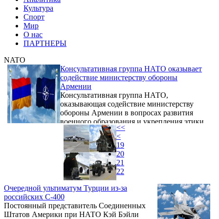
Культура
Спорт
Мир
О нас
ПАРТНЕРЫ
NATO
Консультативная группа НАТО оказывает
содействие министерству обороны
Армении
Консультативная группа НАТО,
оказывающая содействие министерству
обороны Армении в вопросах развития
военного образования и укрепления этики,
<<
проводит встречи в республике для
<
обсуждения вопросов сотрудничества.
19
20
21
22
Очередной ультиматум Турции из-за
российских С-400
Постоянный представитель Соединенных
Штатов Америки при НАТО Кэй Бэйли