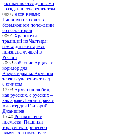
расплачивается деньгами
граждан и суверенитетом
08:05
Яков Кедми:
Пашинян оказался в
безвыходном положении
со всех сторон
00:01
Хранители
традиций из Чалтыря:
семья донских армян
признана лучшей в
России
20:33
Забвение Арцаха и
коридор для
Азербайджана: Армения
теряет суверенитет над
Сюником
17:03
Армян он любил,
как русских, а русских –
как армян: Гений права и
милосердия Григорий
Джаншиев
15:40
Розовые очки
премьера: Пашинян
торгует исторической
памятью и празднует