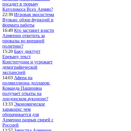
посадит в тюрьму
Католикоса Всех Армян?
22:39
Игровая экосистема
Вулкан: обзор функций и
формата работы
16:49
Кто заставит власти
Армении ответить за
провалы во внешней
политике?
15:20
Баку диктует
Еревану текст
Конституции и угрожает
демографической
экспансией
14:03
Афера на
полмиллиона долларов:
Команда Пашиняна
получает откаты на
лондонском аукционе?
13:33
Экономическое
харакири: чем
оборачивается для
Армении разрыв связей с
Россией
12:57
Зачистка Армении