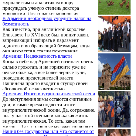
журналистам и аналитикам впору
присуждать ученую степень доктора
морологии. Для справки: морология –
В Армении необходимо учредить налог на
наука, изучающая глупость.
безмозглость
Как известно, при английской королеве
Елизавете I в XVI веке был принят закон,
запрещающий избирать в парламент
идиотов и возбраняющий безумцам, когда
они находятся в стадии помутнения
Армения: Неадекватность власти
сознания, участвовать в заседаниях Палаты
Когда в небе над Арменией начинает очень
общин. Закон действовал более четырех
сильно грохотать и на горизонте уже не
веков и немало способствовал возрастанию
белые облачка, а все более черные тучи,
британского могущества.
поведение представителей власти
Пашиняна просто вводит в ступор своей
абсолютной неадекватностью.
Армения: Итоги внутриполитической осени
До наступления зимы остаются считанные
дни, и самое время подвести итоги
внутриполитической осени. Да, сограждане,
шла у нас этой осенью и кое-какая жизнь
внутриполитическая. То есть, какая там
жизнь… Так, сплошные муляжи, но во всех
Нация без государства или Что останется от
смыслах показательные.