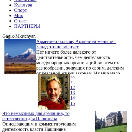
Культура
Спорт
Мир
О нас
ПАРТНЕРЫ
Gagik-Mkrtchyan
Арменией больше, Арменией меньше –
Запад это не волнует
Нет ничего более далекого от
действительности, чем деятельность
международных организаций во всем их
разнообразии, живущих по своим, далеким
от реальной жизни законам. Их мир мало
<<
похож на окружающие реалии, что
<
приводит к низкой эффективности
12
инициатив, они действуют в виртуальном
13
политическом пространстве, пытаясь
14
подогнать действительность под свои
15
догмы и демонстрируя беспрецедентную
способность наступать на одни и те же
Что немыслимо для армянина, то
грабли.
естественно для Пашиняна
Описывающим и комментирующим
деятельность власти Пашиняна