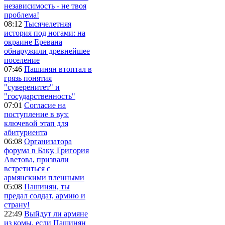
независимость - не твоя
проблема!
08:12
Тысячелетняя
история под ногами: на
окраине Еревана
обнаружили древнейшее
поселение
07:46
Пашинян втоптал в
грязь понятия
"суверенитет" и
"государственность"
07:01
Согласие на
поступление в вуз:
ключевой этап для
абитуриента
06:08
Организатора
форума в Баку, Григория
Аветова, призвали
встретиться с
армянскими пленными
05:08
Пашинян, ты
предал солдат, армию и
страну!
22:49
Выйдут ли армяне
из комы, если Пашинян