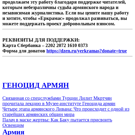
продолжаем эту работу благодаря поддержке читателей,
простой звук, в состоянии лишь имбецил
которым небезразличны судьба армянского народа и
лет восьми-девяти. ...
независимая журналистика. Если вы цените нашу работу
и хотите, чтобы «Еркрамас» продолжал развиваться, вы
можете поддержать проект добровольным взносом.
РЕКВИЗИТЫ ДЛЯ ПОДДЕРЖКИ:
Карта Сбербанка – 2202 2072 1610 0373
Форма для донатов
https://dzen.ru/yerkramas?donate=true
ГЕНОЦИД АРМЯН
Связанная со спецслужбами Турции Лилит Мкртчян
прочитала лекцию в Музее-институте Геноцида армян
Четыре этапа армянского Ливана: Что происходит с одной из
старейших армянских общин мира
Палач в маске жертвы: Как Баку пытается присвоить
Освенцим
Армия