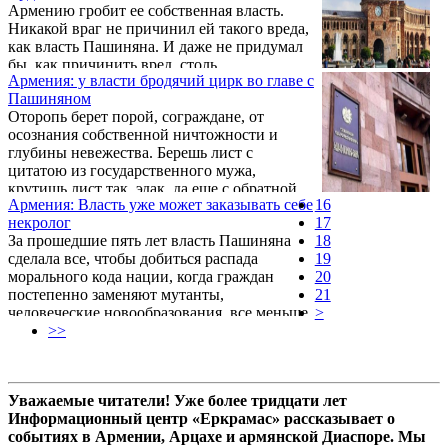
Армению гробит ее собственная власть.
мрачном понимании этого слова. Мрачнее
Никакой враг не причинил ей такого вреда,
не бывает.
как власть Пашиняна. И даже не придумал
бы, как причинить вред, столь
Армения: у власти бродячий цирк во главе с
разрушительный и таких масштабов. Сразу
Пашиняном
после 44-дневной войны граждане открыто
Оторопь берет порой, сограждане, от
называли представителей этой власти
осознания собственной ничтожности и
"предателями", что много говорило о
глубины невежества. Берешь лист с
последних и об отношении к ним
цитатою из государственного мужа,
населения. Судя по их дальнейшим
крутишь лист так, эдак, да еще с обратной
действиям, это была очень точная
Армения: Власть уже может заказывать себе
16
стороны заглянешь. А потом сутки
характеристика. Что подтверждается
некролог
17
мучаешься, думаешь: чего сказал-то? Какой
ежедневно.
За прошедшие пять лет власть Пашиняна
18
заряд премудрости несет изречение, которое
сделала все, чтобы добиться распада
19
ты своим куцым умишком не можешь
морального кода нации, когда граждан
20
осилить? Помучаешься и остынешь.
постепенно заменяют мутанты,
21
человеческие новообразования, все меньше
>
похожие на исходный национальный
>>
материал, и с которым можно делать все,
ставить любые эксперименты. Но поверить
в то, что армянский народ может
Уважаемые читатели! Уже более тридцати лет
превратиться в мутантов, для которых
Информационный центр «Еркрамас» рассказывает о
Родина, патриотизм, честь и достоинство,
событиях в Армении, Арцахе и армянской Диаспоре. Мы
будущее своих детей и внуков всего лишь