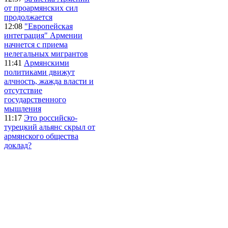
от проармянских сил
продолжается
12:08
"Европейская
интеграция" Армении
начнется с приема
нелегальных мигрантов
11:41
Армянскими
политиками движут
алчность, жажда власти и
отсутствие
государственного
мышления
11:17
Это российско-
турецкий альянс скрыл от
армянского общества
доклад?