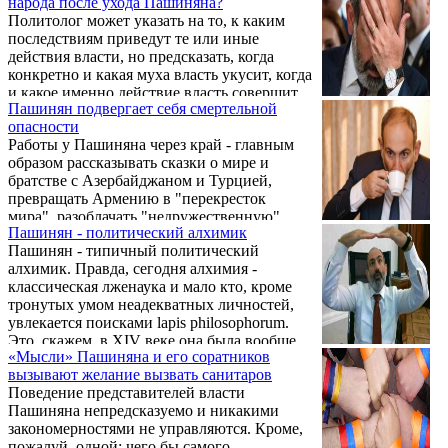
народа после ухода Пашиняна?
Политолог может указать на то, к каким
последствиям приведут те или иные
действия власти, но предсказать, когда
конкретно и какая муха власть укусит, когда
и какое именно действие власть совершит,
Пашинян подвергает себя смертельной
никто не в состоянии. Тайна сия велика
опасности
есть.
Работы у Пашиняна через край - главным
образом рассказывать сказки о мире и
братстве с Азербайджаном и Турцией,
превращать Армению в "перекресток
мира", разоблачать "недружественную"
Пашинян - политический алхимик
политику России!
Пашинян - типичный политический
алхимик. Правда, сегодня алхимия -
классическая лженаука и мало кто, кроме
тронутых умом неадекватных личностей,
увлекается поисками lapis philosophorum.
Это, скажем, в XIV веке она была вообще
«Мысли» Пашиняна и его соратников
единственной наукой, другой просто не
вызывают желание вызвать санитаров
было. И попробовали бы сказать Альберту
Поведение представителей власти
Великому, что он лжеученый... Но
Пашиняна непредсказуемо и никакими
заниматься алхимией в XXI веке!
закономерностями не управляются. Кроме,
пожалуй, одной: чего бы самого