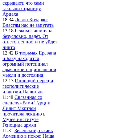
скрывают, что сами
закрыли страницу
Арцаха
18:34
Левон Кочарян:
Властям нас не запугать
13:18
Режим Пашиняна,
безусловно, падёт. От
ответственности не уйдет
никто
12:42
В тюрьмах Еревана
и Баку находится
огромный потенциал
армянской национальной
мысли и достояния
12:13
Гниющий перец и
геополитические
иллюзии Пашиняна
11:48
Связанная со
спецслужбами Турции
Лилит Мкртчян
прочитала лекцию в
Музее-институте
Геноцида армян
11:31
Зеленский, оставь
Армению в покое: Наша